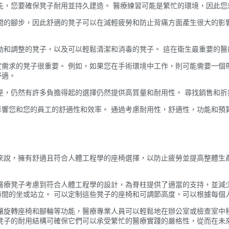
先，您要確保凳子耐用並持久建造。 醫療練習可能是繁忙的環境，因此
間的腳步，因此舒適的凳子可以在減輕疲勞和防止背痛方面產生很大的影
動和調整的凳子，以及可以輕鬆清潔和消毒的凳子。 這在衛生最重要的醫
需求的凳子很重要。 例如，如果您在手術環境中工作，則可能需要一個
舒適。
是，仍然有許多負擔得起的選擇仍然提供高質量和耐用性。 尋找銷售和
響您和您的員工的舒適性和效率。 通過考慮耐用性，舒適性，功能和預
來說，擁有舒適且符合人體工程學的座椅選擇，以防止疲勞並提高整體生
醫療凳子考慮到符合人體工程學的設計，為脊柱提供了適當的支持，並減
間的坐或站立。 可以定制這些凳子的座椅和可調節高度，可以根據每個
藉旋轉座椅和腳輪等功能，醫療專業人員可以輕鬆地在辦公室或檢查室中
凳子的耐用結構可確保它們可以承受繁忙的醫療實踐的嚴格性，從而在未來幾