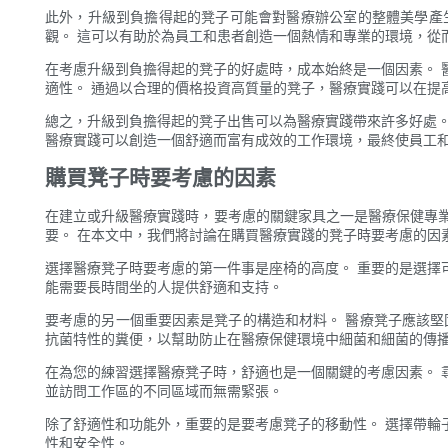
此外，升級到負擔得起的凳子可能會對醫療辦公室的整體美學產
觀。 這可以有助於為員工和患者創造一個熱情和專業的環境，從
在考慮升級到負擔得起的凳子的好處時，成本始終是一個因素。 
適性。 通過以合理的價格投資高質量的凳子，醫療實踐可以在提
總之，升級到負擔得起的凳子出售可以為醫療實踐帶來許多好處。
醫療實踐可以創造一個舒適而富有成效的工作環境，最終使員工
購買凳子時要考慮的因素
在建立或升級醫療實踐時，要考慮的關鍵家具之一是醫療保健專
要。 在本文中，我們將討論在購買醫療實踐的凳子時要考慮的因
選擇醫療凳子時要考慮的第一件事是座椅的高度。 重要的是選擇
能需要長時間坐的人提供舒適和支持。
要考慮的另一個重要因素是凳子的構造和材料。 醫療凳子應該堅
抗菌特性的糞便，以幫助防止在醫療保健環境中細菌和細菌的傳
在為您的練習選擇醫療凳子時，舒適也是一個關鍵的考慮因素。 
並訪問工作區的不同區域而無需緊張。
除了舒適性和功能外，重要的是要考慮凳子的移動性。 選擇帶輪
性和安全性。