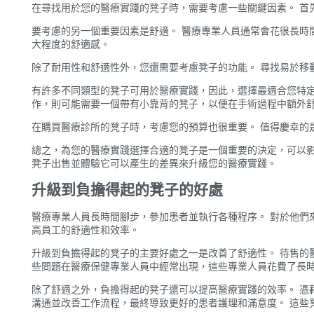
在尋找用於您的醫療實踐的凳子時，需要考慮一些關鍵因素。 首
要考慮的另一個重要因素是舒適。 醫療專業人員通常會花很長時
大程度的舒適感。
除了耐用性和舒適性外，您還需要考慮凳子的功能。 尋找易於移
有許多不同類型的凳子可用於醫療實踐，因此，選擇最適合您特定
作，則可能需要一個帶有小靠背的凳子，以便在手術過程中額外
在購買醫療診所的凳子時，考慮您的預算也很重要。 值得慶幸的
總之，為您的醫療實踐選擇合適的凳子是一個重要的決定，可以影
凳子出售並體驗它可以產生的差異來升級您的醫療實踐。
升級到負擔得起的凳子的好處
醫療專業人員長時間腳步，參加患者並執行各種程序。 對於他們
高員工的舒適性和效率。
升級到負擔得起的凳子的主要好處之一是改善了舒適性。 待售的
些問題在醫療保健專業人員中經常出現，這些專業人員花費了長時
除了舒適之外，負擔得起的凳子還可以提高醫療實踐的效率。 憑
溝通並改善工作流程，最終導致更好的患者護理和滿意度。 這些