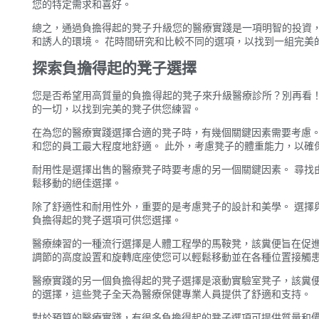
您的特定需求和喜好。
總之，通過負擔得起的凳子升級您的醫療實踐是一項明智的投資
和誘人的環境。 花時間研究和比較不同的選項，以找到一組完美
探索負擔得起的凳子選擇
您是否希望用高質量的負擔得起的凳子來升級醫療診所？別再看
的一切，以找到完美的凳子供您練習。
在為您的醫療實踐選擇合適的凳子時，有幾個關鍵因素需要考慮。
和您的員工最大程度地舒適。 此外，考慮凳子的體重能力，以確
耐用性是選擇出售的醫療凳子時要考慮的另一個關鍵因素。 尋找
鬆移動的絕佳選擇。
除了舒適性和耐用性外，重要的是考慮凳子的設計和美學。 選擇
負擔得起的凳子選項可供您選擇。
醫療練習的一種流行選擇是人體工程學的馬鞍凳，該糞便旨在促進
調節的高度設置和旋轉底座使您可以輕鬆移動並在各種位置接觸
醫療實踐的另一個負擔得起的凳子選擇是滾動實驗室凳子，該糞便
的選擇，這些凳子全天為醫療保健專業人員提供了舒適和支持。
對於預算的醫療實踐，有很多負擔得起的凳子選項可提供質量和價