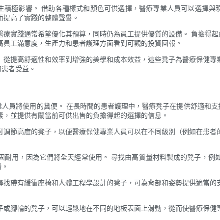
生積極影響。 借助各種樣式和顏色可供選擇，醫療專業人員可以選擇與
而提高了實踐的整體聲譽。
醫療實踐通常希望優化其預算，同時仍為員工提供優質的設備。 負擔得
高員工滿意度，生產力和患者護理方面看到可觀的投資回報。
 從提高舒適性和效率到增強的美學和成本效益，這些凳子為醫療保健專
和患者受益。
業人員將使用的糞便。 在長時間的患者護理中，醫療凳子在提供舒適和支
素，並提供有關當前可供出售的負擔得起的選擇的信息。
可調節高度的凳子，以便醫療保健專業人員可以在不同級別（例如在患者
固耐用，因為它們將全天經常使用。 尋找由高質量材料製成的凳子，例
播。
尋找帶有緩衝座椅和人體工程學設計的凳子，可為背部和姿勢提供適當的
子或腳輪的凳子，可以輕鬆地在不同的地板表面上滑動，從而使醫療保健