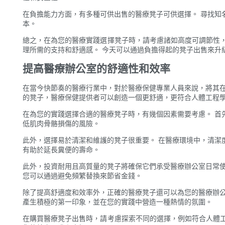
在負擔能力方面，有多種可供出售的醫療凳子可供選擇。 尋找知
本。
總之，在為您的醫療實踐選擇凳子時，請考慮諸如高度可調節性
理所需的支持和舒適感。 今天可以通過負擔得起的凳子出售來升
提高醫療辦公室的舒適性和效率
在當今快節奏的醫療行業中，對於醫療保健專業人員來說，將其在
的凳子，醫療保健提供者可以創造一個更舒適，更符合人體工程
在為您的實踐選擇合適的醫療凳子時，有幾個因素需要考慮。 首
低肌肉骨骼損傷的風險。
此外，選擇易於清潔和維護的凳子很重要。 在醫療環境中，清潔
有助於延長糞便的壽命。
此外，投資耐用且高質量的凳子將確保它們承受醫療辦公室日常使
您可以通過避免頻繁替換來節省金錢。
除了提高舒適度和效率外，正確的醫療凳子還可以為您的醫療辦公
產生積極的第一印象，並在您的實踐中營造一種熱情的氛圍。
在購買醫療凳子出售時，請考慮探索不同的選擇，例如符合人體