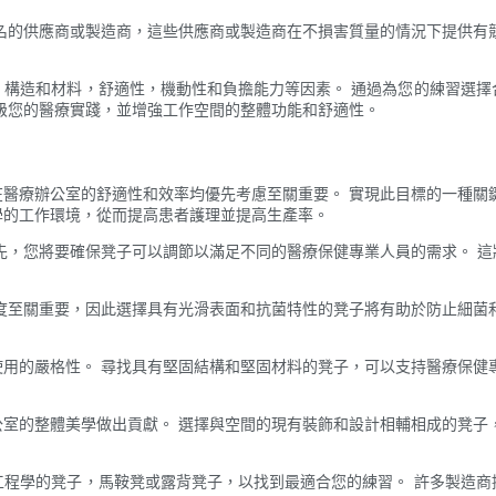
名的供應商或製造商，這些供應商或製造商在不損害質量的情況下提供有
，構造和材料，舒適性，機動性和負擔能力等因素。 通過為您的練習選擇
級您的醫療實踐，並增強工作空間的整體功能和舒適性。
醫療辦公室的舒適性和效率均優先考慮至關重要。 實現此目標的一種關
學的工作環境，從而提高患者護理並提高生產率。
先，您將要確保凳子可以調節以滿足不同的醫療保健專業人員的需求。 
度至關重要，因此選擇具有光滑表面和抗菌特性的凳子將有助於防止細菌
用的嚴格性。 尋找具有堅固結構和堅固材料的凳子，可以支持醫療保健
室的整體美學做出貢獻。 選擇與空間的現有裝飾和設計相輔相成的凳子
工程學的凳子，馬鞍凳或露背凳子，以找到最適合您的練習。 許多製造商