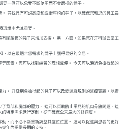
您想要一個可以承受不斷使用而不會磨損的凳子。
響。 尋找具有可調高度和緩衝座椅的凳子，以確保您和您的員工最
療環境中尤其重要。
帶有腳踏板的凳子來增加支撐。 另一方面，如果您在牙科辦公室工
折扣，以在最適合您需求的凳子上獲得最好的交易。
算等因素，您可以找到練習的理想糞便。 今天可以通過負擔得起的
產力。 升級到負擔得起的凳子可以改變遊戲規則的醫療實踐，以提
少了背部和腿部的壓力。 這可以幫助防止常見的肌肉骨骼問題，這
人的特定需求進行定制，從而確保全天最大的舒適度。
移動，而不必不斷重新調整其座位位置。 這可以促進與患者的更好
年內提​​供長期的支持。