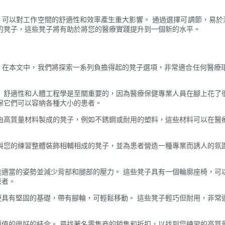
，可以對工作空間的舒適性和效率產生重大影響。 通過選擇可調節，易於
的凳子，這些凳子將有助於將您的醫療實踐提升到一個新的水平。
！在本文中，我們將探索一系列負擔得起的凳子選項，非常適合任何醫療環
 舒適性和人體工程學是至關重要的，因為醫療保健專業人員在腳上花了
保它們可以容納各種大小的患者。
由高質量材料製成的凳子，例如不銹鋼或耐用的塑料，這些材料可以在醫
與您的練習整體裝飾相輔相成的凳子，並為患者營造一種專業而誘人的氛
適當的姿勢並減少背部和腿部的壓力。 這些凳子具有一個輪廓座椅，可
患者。
具有堅固的基礎，帶有腳輪，可輕鬆移動。 這些凳子輕巧但耐用，非常
值的很好的結合。 尋找著名零售商的銷售和折扣，以找到您練習的高質