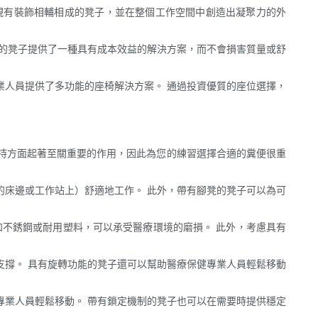
現有裝飾相輔相成的凳子，並在整個工作空間中創造出凝聚力的外
起的凳子提供了一種具有成本效益的解決方案，而不會損害質量或舒
業人員提供了多功能的座椅解決方案。 通過投資優質的座位選擇，
持方面起著至關重要的作用，因此為您的練習選擇合適的糞便很重
的床邊或工作站上）舒適地工作。 此外，帶有腳凳的凳子可以為可
如不銹鋼或耐用塑料，可以承受醫療環境的磨損。 此外，考慮具有
支撐。 具有旋轉功能的凳子還可以幫助醫療保健專業人員輕鬆移動
專業人員輕鬆移動。 帶有鎖定機制的凳子也可以在需要時提供穩定