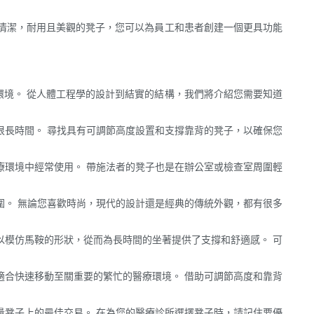
清潔，耐用且美觀的凳子，您可以為員工和患者創建一個更具功能
境。 從人體工程學的設計到結實的結構，我們將介紹您需要知道
很長時間。 尋找具有可調節高度設置和支撐靠背的凳子，以確保您
療環境中經常使用。 帶施法者的凳子也是在辦公室或檢查室周圍輕
圍。 無論您喜歡時尚，現代的設計還是經典的傳統外觀，都有很多
以模仿馬鞍的形狀，從而為長時間的坐著提供了支撐和舒適感。 可
適合快速移動至關重要的繁忙的醫療環境。 借助可調節高度和靠背
量凳子上的最佳交易。 在為您的醫療診所選擇凳子時，請記住要優