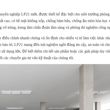
yên nghiệp LP21 mới, được thiết kế đặc biệt cho môi trường phòng 
uất cao, có bề mặt không xốp, chống bám bẩn, chống ăn mòn hóa học 
ng vô trùng, trung tâm chẩn đoán lâm sàng và phòng thí nghiệm công n
 điều chỉnh nhanh chóng và ổn định cho nhiều vị trí làm việc khác n
cần bảo trì, LP21 mang đến trải nghiệm ngồi đáng tin cậy, an toàn và ch
sử dụng lớn. Để biết thêm chi tiết sản phẩm hoặc các giải pháp tùy chỉ
ới các chuyên gia tư vấn kỹ thuật của chúng tôi.