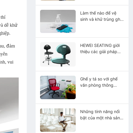
Quốc?
Làm thế nào để vệ
thí
sinh và khử trùng ghế
và dễ khử
phẫu thuật đúng
cách?
ghiệp.
HEWEI SEATING giới
hau, đảm
thiệu các giải pháp
uyên
ghế ngồi liền khối
nh, vui
bằng polyurethane PU
tiên tiến, nổi bật về
hiệu suất, độ bền và
Ghế y tá so với ghế
khả năng bảo dưỡng.
văn phòng thông
thường: Sự khác biệt
là gì?
Những tính năng nổi
bật của một nhà sản
xuất ghế phòng thí
nghiệm đáng tin cậy