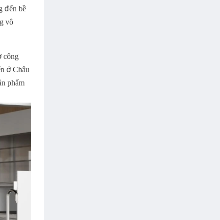
g đến bề
g vô
ợ công
iển ở Châu
sản phẩm