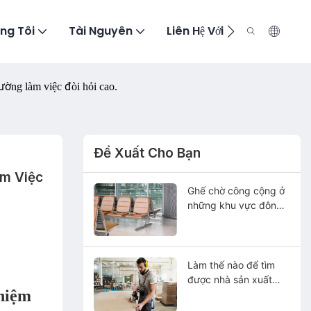
ng Tôi
Tài Nguyên
Liên Hệ Với Chúng Tôi
ờng làm việc đòi hỏi cao.
Đề Xuất Cho Bạn
m Việc 
Ghế chờ công cộng ở
những khu vực đông
người có độ bền như
thế nào?
Làm thế nào để tìm
được nhà sản xuất
ghiệm
ghế phẫu thuật đáng
tin cậy tại Trung