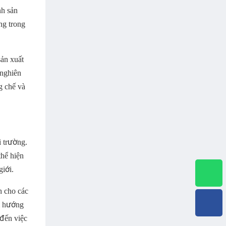
nh sản
ng trong
ản xuất
 nghiên
g chế và
 trường.
hể hiện
giới.
h cho các
m hướng
 đến việc