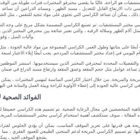
لمستشفيات هو الراحة. غالبًا ما يقضي محترفو المختبرات فترات طويلة من ال
راسي ذات الارتفاع القابل للتعديل ، مسند الظهر ، ومساند الذراعين أن تس
 كراسي مختبر المستشفيات. تم تصنيع الكراسي المصممة بشكل مريح على وجه التح
ل آلام الظهر وسلالة الرقبة ، والتي تعتبر شائعة بين محترفي المختبر الذين 
وآليات الميل ، وقواعد الدوران يمكن أن تعزز الفوائد المريحة لكراسي مختبر المستشفيات.
ضًا على متانتها وطول العمر. الكراسي المصنوعة من مواد عالية الجودة ، مثل إ
والتفضيلات المحددة لمحترفي المختبر الذين سيستخدمونها. استشر الموظفين
يحة والمريحة. من خلال اختيار الكراسي المناسبة لمهنيي المختبرات ، يمكن لل
- الفوائد الصحي
ية المتخصصين في مجال الرعاية الصحية. تم تصميم هذه الكراسي خصيصًا لتوفي
مريحة هي قدرتها على تعزيز الموقف المناسب. يمكن أن يؤدي الجلوس لفتر
صلبها. تم تصميم الكراسي المريحة لدعم المنحنى الطبيعي للعمود الفقري ، 
يشجع الموقف الجيد ، يمكن لأخصائيي الرعاية الصحية تجنب الانزعاج والحفاظ على صحتهم العامة.