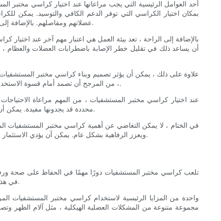
أحد العوامل الرئيسية التي يجب مراعاتها عند اختيار كراسي مختبر ا
بمكان اختيار الكراسي التي توفر الدعم الكافي والتوسيد. يمكن للك
عضلاتهم ومفاصلهم. بالإضافة إلى ذلك ، يمكن أن تساعد الكراسي التي تحتوي على مواد تنجيد للتنفس ، مثل الشبكة أو النسيج ، إلى منع الانزعاج والتعرق ، خاصة أثناء التحولات الطويلة.
بالإضافة إلى الراحة ، تعد بيئة العمل هي اعتبار مهم آخر عند اختيار
أن يساعد ذلك في تقليل خطر الإصابة باضطرابات العضلات والعظام ، مث
علاوة على ذلك ، يمكن أن يؤثر تصميم وبناء كراسي مختبر المستشفيات أي
، من المرجح أن تصمد أمام قسوة الاستخدام اليومي في إعداد مختبر المستشفيات المزدحم. يجب أيضًا إيلاء الاعتبار لسعة وزن الكراسي ، وكذلك قدرتها على تحمل التعديلات والحركات المتكررة.
عند اختيار كراسي مختبر المستشفيات ، من المهم مراعاة الاحتياجات 
محددة قد يجدونها مفيدة. يمكن أن تساعد عوامل مثل حجم المقعد وعمق المقعد وارتفاع مسند الذراع في ضمان تلبية الكراسي المختارة مع الاحتياجات الفريدة للأفراد الذين يستخدمونها.
في الختام ، لا يمكن التغاضي عن أهمية كراسي مختبر المستشفيات المر
ويعزز الرفاهية بشكل عام. يمكن أن يؤدي الاستثمار في كراسي عالية الجودة إلى إعطاء الأولوية للراحة وبيئة العمل والمتانة في النهاية إلى تحسين الكفاءة والدقة والرضا الوظيفي في مختبر المستشفيات.
تلعب كراسي مختبر المستشفيات دورًا مهمًا في الحفاظ على صحة ورفاه
في هذه المقالة ، سوف نستكشف أهمية استخدام كراسي مختبر المستشفيات المريحة والمريحة ، مع التركيز على الفوائد الصحية التي يقدمونها للمستخدمين.
واحدة من المزايا الرئيسية لاستخدام كراسي مختبر المستشفيات ال
مجموعة متنوعة من المشكلات العضلية الهيكلية ، مثل آلام الظهر وت