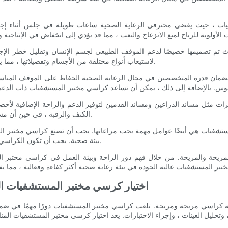
فيات ، حيث يقضي محترفي الرعاية الصحية ساعات طويلة في جلس أثناء إجر
يث تم تصميمها خصيصًا لدعم الموقف الطبيعي لجسم الإنسان وتقليل خطر الإج
لاستيعاب أنواع مختلفة من الأجسام وتفضيلاتها ، مما يسمح لمهنيي الرعاية الصحية بالعمل بشكل مريح دون المساس برفاههم.
 لضمان قدرة المتخصصين في مجال الرعاية الصحية الحفاظ على الموقف المناسب 
 مثل مساند الذراعين ومساند القدمين لتوفير الدعم والراحة الإضافية لأخصائ
الكتف والرقبة ، في حين أن مساند القدم يمكن أن تحسن الدورة الدموية وتقلل من خطر تطوير دوالي.
المستشفيات هي أيضًا عوامل مهمة يجب مراعاتها. يجب أن تصنع كراسي مختبر ا
بيئة صحية. يجب أن تكون الكراسي أيضًا متينة وطويلة الأمد لتحمل قسوة الاستخدام اليومي في مستشفى.
مريحة والمريحة. من خلال فهم دور الراحة وبيئة العمل في كراسي مختبر ا
- اختيار كرسي مختبر المستشفيات ا
همية كراسي مريحة ومريحة. تلعب كراسي مختبر المستشفيات دورًا مهمًا في ض