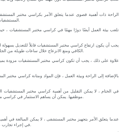
الراحة ذات أهمية قصوى عندما يتعلق الأمر بكراسي مختبر المستش
المستشفيات الأولوية للرياح لمنع الانزعاج والتعب ، مما قد يؤدي إلى انخفاض في الإنتاجية والقضايا الصحية المحتملة مثل آلام الظهر واضطرابات العضلات والعظام.
تلعب بيئة العمل أيضًا دورًا مهمًا في كراسي مختبر المستشفيات ، ح
يجب أن يكون ارتفاع كراسي مختبر المستشفيات قابلاً للتعديل بسهولة
الكافي ومنع الانزعاج خلال ساعات طويلة من الجلوس. بالإضافة إلى ذلك ، يمكن أن تساعد كراسي مختبر المستشفيات ذات الدعم القطني في تخفيف آلام الظهر وتعزيز محاذاة العمود الفقري المناسب.
علاوة على ذلك ، يجب أن تكون كراسي مختبر المستشفيات مزودة بميزات
بالإضافة إلى الراحة وبيئة العمل ، فإن المواد ومتانة كراسي مختبر 
في الختام ، لا يمكن التقليل من أهمية كراسي مختبر المستشفيات ال
موظفيها. يمكن أن يساهم الاستثمار في كراسي مختبر المستشفيات عالية الجودة في بيئة رعاية صحية أكثر كفاءة وفعالية ، مما يفيد في النهاية كل من أخصائيي الرعاية الصحية والمرضى على حد سواء.
عندما يتعلق الأمر بتجهيز مختبر المستشفى ، لا يمكن المبالغة في أ
في إجراء تجارب ، وتحليل العينات ، وإجراء الاختبارات. يعد اختيار كرسي مختبر المستشفيات المناسب أمرًا ضروريًا لخلق بيئة عمل مواتية تعزز الكفاءة والدقة والرفاهية.