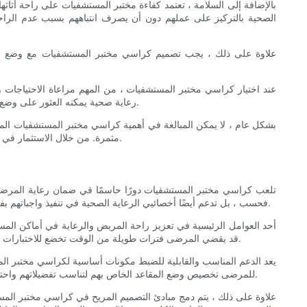
بالإضافة إلى السلامة ، تعتمد كفاءة مختبر المستشفيات على راحة أثاث
الصحية بالتركيز على عملهم دون أن يصرف انتباههم بسبب عدم الراحة 
علاوة على ذلك ، يجب تصميم كراسي مختبر المستشفيات مع وضع وظائف
عند اختيار كراسي مختبر المستشفيات ، من المهم مراعاة الاحتياجات 
رعاية صحية يمكنه العثور على وضع جلوس مريح ومريح. بالإضافة إلى ذلك ، يجب أن تكون الكراسي متينة ومصممة لتحمل قسوة مرفق طبي مزدحم ، مما يضمن أداء وقيمة طويلة الأمد.
بشكل عام ، لا يمكن المبالغة في أهمية كراسي مختبر المستشفيات المري
مثمرة. من خلال الاستثمار في كراسي عالية الجودة ومريحة ، يمكن للمستشفيات والمرافق الطبية أن تضمن رفاهية ورضا موظفيها مع تعزيز الكفاءة الكلية وفعالية عملياتهم المعملية.
تلعب كراسي مختبر المستشفيات دورًا حاسمًا في ضمان رعاية المرضى و
فحسب ، بل تدعم أيضًا أخصائيي الرعاية الصحية في تنفيذ واجباتهم بفعالية. في هذه المقالة ، سوف نتعمق في كيفية تحسين الدعم المناسب والقابلية للضبط في كراسي مختبر المستشفيات بشكل كبير من رعاية المرضى.
أحد العوامل الرئيسية في تعزيز راحة المريض والرعاية في أماكن المس
قد يقضي المرضى فترات طويلة من الوقت تخضع للاختبارات أو العلاجات أو المشاورات. عادة ما تم تجهيز هذه الكراسي بميزات مثل الحشو ، ومساند الذراعين ، ودعم الظهر لضمان أقصى قدر من الراحة للمرضى.
يعد الدعم المناسب والقابلية للضبط مكونات أساسية لكراسي مختبر المس
للمرضى تخصيص وضع المقاعد الخاص بهم لتناسب تفضيلاتهم واحتياجاتهم الفردية. هذا لا يعزز الراحة فحسب ، بل يعزز أيضًا الموقف المناسب ، مما يقلل من خطر الإصابة بالعضلات الهيكلية وتعزيز الرفاهية بشكل عام.
علاوة على ذلك ، يتم دمج مبادئ التصميم المريح في كراسي مختبر المس