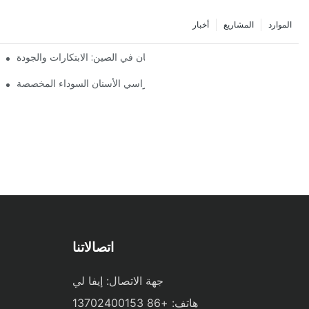
الموارد
المشاريع
أخبار
أفضل شركات تصنيع كراسي طب الأسنان في الصين: الابتكارات والجودة
أهمية
ربة الأسنان النهائية: نظرة فاحصة على كراسي الأسنان السوداء المخصصة
اتصالاتنا
جهة الاتصال: إيفا لي
هاتف: +86 13702400153