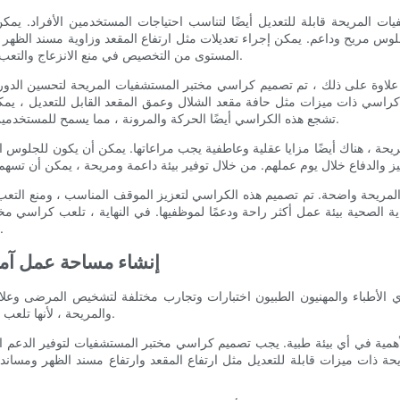
ات المريحة قابلة للتعديل أيضًا لتناسب احتياجات المستخدمين الأفراد. 
جلوس مريح وداعم. يمكن إجراء تعديلات مثل ارتفاع المقعد وزاوية مسند الظه
المستوى من التخصيص في منع الانزعاج والتعب ، مما يسمح لمهنيي الرعاية الصحية بالتركيز على عملهم دون انحرافات.
علاوة على ذلك ، تم تصميم كراسي مختبر المستشفيات المريحة لتحسين الدورة الدموية وتقليل خطر الإصابة بظروف
راسي ذات ميزات مثل حافة مقعد الشلال وعمق المقعد القابل للتعديل ، يمكن 
DVT. تشجع هذه الكراسي أيضًا الحركة والمرونة ، مما يسمح للمستخدمين بتحويل المواقف بسهولة وتجنب الآثار السلبية للجلوس المطول.
حة ، هناك أيضًا مزايا عقلية وعاطفية يجب مراعاتها. يمكن أن يكون للجلوس المر
لمريحة واضحة. تم تصميم هذه الكراسي لتعزيز الموقف المناسب ، ومنع التعب و
اية الصحية بيئة عمل أكثر راحة ودعمًا لموظفيها. في النهاية ، تلعب كراسي م
الرعاية الصحية ، مما يضمن أن يتمكنوا من أداء وظائفهم بفعالية وكفاءة.
- إنشاء مساحة عمل آ
ري الأطباء والمهنيون الطبيون اختبارات وتجارب مختلفة لتشخيص المرضى وعل
والمريحة ، لأنها تلعب دورًا مهمًا في إنشاء مساحة عمل آمنة وفعالة لأخصائيي الرعاية الصحية.
 الأهمية في أي بيئة طبية. يجب تصميم كراسي مختبر المستشفيات لتوفير الدعم 
ات ميزات قابلة للتعديل مثل ارتفاع المقعد وارتفاع مسند الظهر ومساند 