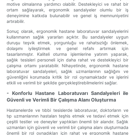
motive olmalarına yardımcı olabilir. Destekleyici ve rahat bir
ortam sağlayarak, ergonomik sandalyeler olumlu bir iş
deneyimine katkıda bulunabilir ve genel iş memnuniyetini
artırabilir.
Sonuç olarak, ergonomik hastane laboratuvar sandalyelerini
kullanmanın sağlık yararları açıktır. Bu sandalyeler uygun
duruşu teşvik etmek, yorgunluğu ve rahatsızlığı önlemek,
dolaşımı iyileştirmek ve genel refahı artırmak için
tasarlanmıştır. Kaliteli oturma işlemlerine yatırım yaparak,
sağlık tesisleri personeli için daha rahat ve destekleyici bir
çalışma ortamı yaratabilir. Nihayetinde, ergonomik hastane
laboratuvar sandalyeleri, sağlık uzmanlarının sağlığını ve
güvenliğini korumada kritik bir rol oynamaktadır ve işlerini
etkili ve verimli bir şekilde gerçekleştirebilmelerini sağlar.
- Konforlu Hastane Laboratuvarı Sandalyeleri ile
Güvenli ve Verimli Bir Çalışma Alanı Oluşturma
Hastanelerde ve tıbbi tesislerde laboratuvar, doktorların ve
tıp uzmanlarının hastaları teşhis etmek ve tedavi etmek için
çeşitli testler ve deneyler yaptıkları önemli bir alandır. Sağlık
uzmanları için güvenli ve verimli bir çalışma alanı oluşturmada
önemli bir rol oynadıkları için rahat ve ergonomik hastane