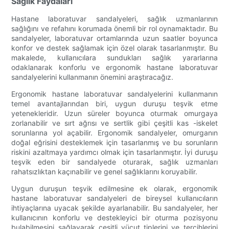
Sağlık Faydaları
Hastane laboratuvar sandalyeleri, sağlık uzmanlarının
sağlığını ve refahını korumada önemli bir rol oynamaktadır. Bu
sandalyeler, laboratuvar ortamlarında uzun saatler boyunca
konfor ve destek sağlamak için özel olarak tasarlanmıştır. Bu
makalede, kullanıcılara sundukları sağlık yararlarına
odaklanarak konforlu ve ergonomik hastane laboratuvar
sandalyelerini kullanmanın önemini araştıracağız.
Ergonomik hastane laboratuvar sandalyelerini kullanmanın
temel avantajlarından biri, uygun duruşu teşvik etme
yetenekleridir. Uzun süreler boyunca oturmak omurgaya
zorlanabilir ve sırt ağrısı ve sertlik gibi çeşitli kas -iskelet
sorunlarına yol açabilir. Ergonomik sandalyeler, omurganın
doğal eğrisini desteklemek için tasarlanmış ve bu sorunların
riskini azaltmaya yardımcı olmak için tasarlanmıştır. İyi duruşu
teşvik eden bir sandalyede oturarak, sağlık uzmanları
rahatsızlıktan kaçınabilir ve genel sağlıklarını koruyabilir.
Uygun duruşun teşvik edilmesine ek olarak, ergonomik
hastane laboratuvar sandalyeleri de bireysel kullanıcıların
ihtiyaçlarına uyacak şekilde ayarlanabilir. Bu sandalyeler, her
kullanıcının konforlu ve destekleyici bir oturma pozisyonu
bulabilmesini sağlayarak çeşitli vücut tiplerini ve tercihlerini