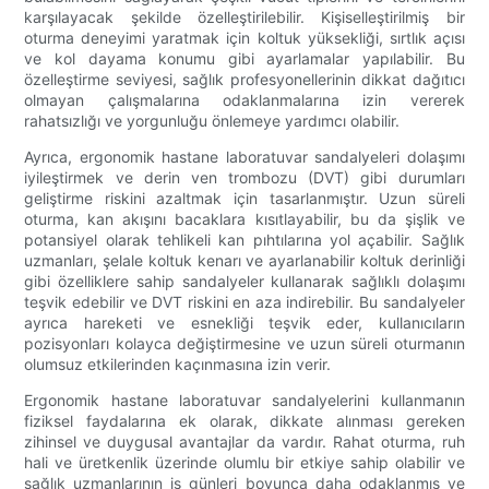
karşılayacak şekilde özelleştirilebilir. Kişiselleştirilmiş bir
oturma deneyimi yaratmak için koltuk yüksekliği, sırtlık açısı
ve kol dayama konumu gibi ayarlamalar yapılabilir. Bu
özelleştirme seviyesi, sağlık profesyonellerinin dikkat dağıtıcı
olmayan çalışmalarına odaklanmalarına izin vererek
rahatsızlığı ve yorgunluğu önlemeye yardımcı olabilir.
Ayrıca, ergonomik hastane laboratuvar sandalyeleri dolaşımı
iyileştirmek ve derin ven trombozu (DVT) gibi durumları
geliştirme riskini azaltmak için tasarlanmıştır. Uzun süreli
oturma, kan akışını bacaklara kısıtlayabilir, bu da şişlik ve
potansiyel olarak tehlikeli kan pıhtılarına yol açabilir. Sağlık
uzmanları, şelale koltuk kenarı ve ayarlanabilir koltuk derinliği
gibi özelliklere sahip sandalyeler kullanarak sağlıklı dolaşımı
teşvik edebilir ve DVT riskini en aza indirebilir. Bu sandalyeler
ayrıca hareketi ve esnekliği teşvik eder, kullanıcıların
pozisyonları kolayca değiştirmesine ve uzun süreli oturmanın
olumsuz etkilerinden kaçınmasına izin verir.
Ergonomik hastane laboratuvar sandalyelerini kullanmanın
fiziksel faydalarına ek olarak, dikkate alınması gereken
zihinsel ve duygusal avantajlar da vardır. Rahat oturma, ruh
hali ve üretkenlik üzerinde olumlu bir etkiye sahip olabilir ve
sağlık uzmanlarının iş günleri boyunca daha odaklanmış ve