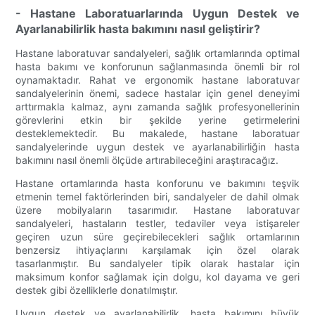
- Hastane Laboratuarlarında Uygun Destek ve
Ayarlanabilirlik hasta bakımını nasıl geliştirir?
Hastane laboratuvar sandalyeleri, sağlık ortamlarında optimal
hasta bakımı ve konforunun sağlanmasında önemli bir rol
oynamaktadır. Rahat ve ergonomik hastane laboratuvar
sandalyelerinin önemi, sadece hastalar için genel deneyimi
arttırmakla kalmaz, aynı zamanda sağlık profesyonellerinin
görevlerini etkin bir şekilde yerine getirmelerini
desteklemektedir. Bu makalede, hastane laboratuar
sandalyelerinde uygun destek ve ayarlanabilirliğin hasta
bakımını nasıl önemli ölçüde artırabileceğini araştıracağız.
Hastane ortamlarında hasta konforunu ve bakımını teşvik
etmenin temel faktörlerinden biri, sandalyeler de dahil olmak
üzere mobilyaların tasarımıdır. Hastane laboratuvar
sandalyeleri, hastaların testler, tedaviler veya istişareler
geçiren uzun süre geçirebilecekleri sağlık ortamlarının
benzersiz ihtiyaçlarını karşılamak için özel olarak
tasarlanmıştır. Bu sandalyeler tipik olarak hastalar için
maksimum konfor sağlamak için dolgu, kol dayama ve geri
destek gibi özelliklerle donatılmıştır.
Uygun destek ve ayarlanabilirlik, hasta bakımını büyük