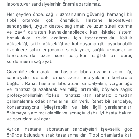
laboratuvar sandalyelerinin önemi abartılamaz.
Her şeyden önce, sağlık uzmanlarının güvenliği herhangi bir
tıbbi ortamda çok önemlidir. Hastane laboratuvar
sandalyeleri, uygun destek sağlamak ve uzun süreli oturma
ve zayıf duruştan kaynaklanabilecek kas -iskelet sistemi
bozuklukları riskini azaltmak için tasarlanmalıdır. Koltuk
yüksekliği, sırtlık yüksekliği ve kol dayama gibi ayarlanabilir
özelliklere sahip ergonomik sandalyeler, sağlık uzmanlarının
laboratuvarda uzun süre çalışırken sağlıklı bir duruş
sürdürmesini sağlayabilir.
Güvenliğe ek olarak, bir hastane laboratuvarının verimliliği,
sandalyeler de dahil olmak üzere mobilyalarının konforuna
bağlıdır. Rahat hastane laboratuarı sandalyeleri, yorgunluğu
ve rahatsızlığı azaltarak verimliliği artırabilir, böylece sağlık
profesyonellerinin fiziksel rahatsızlıktan rahatsız olmadan
çalışmalarına odaklanmalarına izin verir. Rahat bir sandalye,
konsantrasyonu iyileştirebilir ve işle ilgili yaralanmaları
önlemeye yardımcı olabilir ve sonuçta daha iyi hasta bakımı
ve sonuçlara yol açar.
Ayrıca, hastane laboratuvar sandalyeleri işlevsellik göz
önünde bulundurularak tasarlanmalıdır. Tıbbi ortamlarda katı