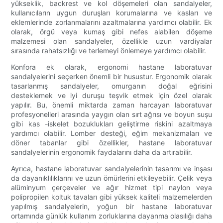
yükseklik, backrest ve kol döşemeleri olan sandalyeler,
kullanıcıların uygun duruşları korumalarına ve kasları ve
eklemlerinde zorlanmalarını azaltmalarına yardımcı olabilir. Ek
olarak, örgü veya kumaş gibi nefes alabilen döşeme
malzemesi olan sandalyeler, özellikle uzun vardiyalar
sırasında rahatsızlığı ve terlemeyi önlemeye yardımcı olabilir.
Konfora ek olarak, ergonomi hastane laboratuvar
sandalyelerini seçerken önemli bir husustur. Ergonomik olarak
tasarlanmış sandalyeler, omurganın doğal eğrisini
desteklemek ve iyi duruşu teşvik etmek için özel olarak
yapılır. Bu, önemli miktarda zaman harcayan laboratuvar
profesyonelleri arasında yaygın olan sırt ağrısı ve boyun suşu
gibi kas -iskelet bozuklukları geliştirme riskini azaltmaya
yardımcı olabilir. Lomber desteği, eğim mekanizmaları ve
döner tabanlar gibi özellikler, hastane laboratuvar
sandalyelerinin ergonomik faydalarını daha da artırabilir.
Ayrıca, hastane laboratuvar sandalyelerinin tasarımı ve inşası
da dayanıklılıklarını ve uzun ömürlerini etkileyebilir. Çelik veya
alüminyum çerçeveler ve ağır hizmet tipi naylon veya
polipropilen koltuk tavaları gibi yüksek kaliteli malzemelerden
yapılmış sandalyelerin, yoğun bir hastane laboratuvar
ortamında günlük kullanım zorluklarına dayanma olasılığı daha