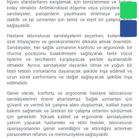
hijyen standartlarını karşılamak için temizlenmesi ve bakımı
kolay olmalıdır. Antimikrobiyal döşeme veya yüzeylere sahip
sandalyeler, patojenlerin yayılmasını önlemeye yardımcı
olabilir ve tıp uzmanları için temiz ve steril bir çalışma alanı
sağlayabilir.
Hastane laboratuvar sandalyelerini seçerken, kullanıcıların
özel ihtiyaçlarını ve gereksinimlerini dikkate almak önemlidir.
Sandalyeler, her sağlık uzmanının konforlu ve ergonomik bir
oturma pozisyonu bulabilmesini sağlayarak farklı vücut
tiplerini ve tercihlerini karşılayacak şekilde ayarlanabilir
olmalıdır. Ayrıca, sandalyeler dayanıklı olmalı ve yoğun bir
tıbbi tesisin zorluklarına dayanacak şekilde inşa edilmeli ve
uzun süreli performans ve değer sağlayacak şekilde inşa
edilmelidir.
Genel olarak, konforlu ve ergonomik hastane laboratuvar
sandalyelerinin önemi abartılamaz. Sağlık uzmanları için
güvenli ve verimli bir çalışma alanı oluşturmak, kaliteli hasta
bakımı sağlamak ve üretken bir çalışma ortamını sürdürmek
için gereklidir. Yüksek kaliteli ve ergonomik sandalyelere
yatırım yaparak hastaneler ve tıbbi tesisler, laboratuvar
operasyonlarının genel verimliliğini ve etkinliğini artırırken
personelinin refahını ve memnuniyetini sağlayabilir.