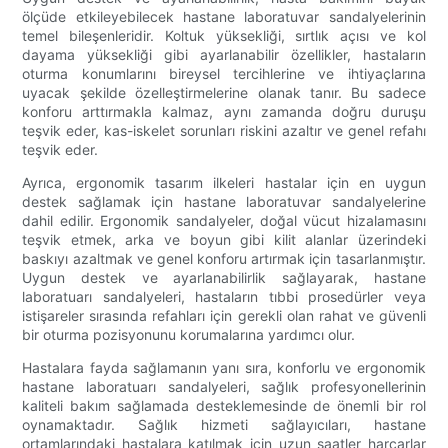
ölçüde etkileyebilecek hastane laboratuvar sandalyelerinin
temel bileşenleridir. Koltuk yüksekliği, sırtlık açısı ve kol
dayama yüksekliği gibi ayarlanabilir özellikler, hastaların
oturma konumlarını bireysel tercihlerine ve ihtiyaçlarına
uyacak şekilde özelleştirmelerine olanak tanır. Bu sadece
konforu arttırmakla kalmaz, aynı zamanda doğru duruşu
teşvik eder, kas-iskelet sorunları riskini azaltır ve genel refahı
teşvik eder.
Ayrıca, ergonomik tasarım ilkeleri hastalar için en uygun
destek sağlamak için hastane laboratuvar sandalyelerine
dahil edilir. Ergonomik sandalyeler, doğal vücut hizalamasını
teşvik etmek, arka ve boyun gibi kilit alanlar üzerindeki
baskıyı azaltmak ve genel konforu artırmak için tasarlanmıştır.
Uygun destek ve ayarlanabilirlik sağlayarak, hastane
laboratuarı sandalyeleri, hastaların tıbbi prosedürler veya
istişareler sırasında refahları için gerekli olan rahat ve güvenli
bir oturma pozisyonunu korumalarına yardımcı olur.
Hastalara fayda sağlamanın yanı sıra, konforlu ve ergonomik
hastane laboratuarı sandalyeleri, sağlık profesyonellerinin
kaliteli bakım sağlamada desteklemesinde de önemli bir rol
oynamaktadır. Sağlık hizmeti sağlayıcıları, hastane
ortamlarındaki hastalara katılmak için uzun saatler harcarlar