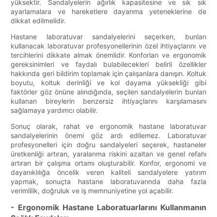
yüksektir. Sandalyelerin ağırlık kapasitesine ve sık sık
ayarlamalara ve hareketlere dayanma yeteneklerine de
dikkat edilmelidir.
Hastane laboratuvar sandalyelerini seçerken, bunları
kullanacak laboratuvar profesyonellerinin özel ihtiyaçlarını ve
tercihlerini dikkate almak önemlidir. Konforları ve ergonomik
gereksinimleri ve faydalı bulabilecekleri belirli özellikler
hakkında geri bildirim toplamak için çalışanlara danışın. Koltuk
boyutu, koltuk derinliği ve kol dayama yüksekliği gibi
faktörler göz önüne alındığında, seçilen sandalyelerin bunları
kullanan bireylerin benzersiz ihtiyaçlarını karşılamasını
sağlamaya yardımcı olabilir.
Sonuç olarak, rahat ve ergonomik hastane laboratuvar
sandalyelerinin önemi göz ardı edilemez. Laboratuvar
profesyonelleri için doğru sandalyeleri seçerek, hastaneler
üretkenliği artıran, yaralanma riskini azaltan ve genel refahı
artıran bir çalışma ortamı oluşturabilir. Konfor, ergonomi ve
dayanıklılığa öncelik veren kaliteli sandalyelere yatırım
yapmak, sonuçta hastane laboratuvarında daha fazla
verimlilik, doğruluk ve iş memnuniyetine yol açabilir.
- Ergonomik Hastane Laboratuarlarını Kullanmanın