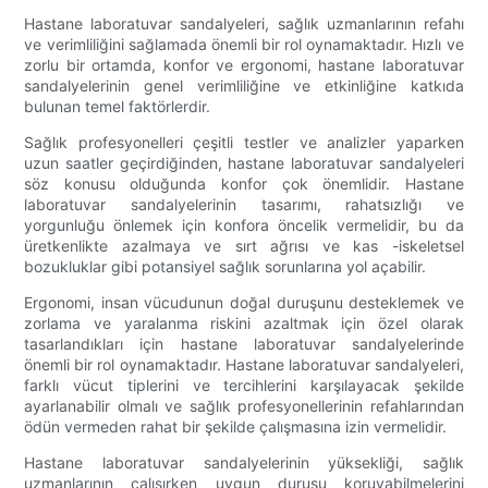
Hastane laboratuvar sandalyeleri, sağlık uzmanlarının refahı
ve verimliliğini sağlamada önemli bir rol oynamaktadır. Hızlı ve
zorlu bir ortamda, konfor ve ergonomi, hastane laboratuvar
sandalyelerinin genel verimliliğine ve etkinliğine katkıda
bulunan temel faktörlerdir.
Sağlık profesyonelleri çeşitli testler ve analizler yaparken
uzun saatler geçirdiğinden, hastane laboratuvar sandalyeleri
söz konusu olduğunda konfor çok önemlidir. Hastane
laboratuvar sandalyelerinin tasarımı, rahatsızlığı ve
yorgunluğu önlemek için konfora öncelik vermelidir, bu da
üretkenlikte azalmaya ve sırt ağrısı ve kas -iskeletsel
bozukluklar gibi potansiyel sağlık sorunlarına yol açabilir.
Ergonomi, insan vücudunun doğal duruşunu desteklemek ve
zorlama ve yaralanma riskini azaltmak için özel olarak
tasarlandıkları için hastane laboratuvar sandalyelerinde
önemli bir rol oynamaktadır. Hastane laboratuvar sandalyeleri,
farklı vücut tiplerini ve tercihlerini karşılayacak şekilde
ayarlanabilir olmalı ve sağlık profesyonellerinin refahlarından
ödün vermeden rahat bir şekilde çalışmasına izin vermelidir.
Hastane laboratuvar sandalyelerinin yüksekliği, sağlık
uzmanlarının çalışırken uygun duruşu koruyabilmelerini