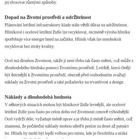
jej eloxovat různými způsoby.
Dopad na životní prostředí a udržitelnost
Plánování letištní infrastruktury klade stále větší důraz na udržitelnost.
Hliníkové i ocelové letištní židle lze recyklovat, nicméně výroba hliníku
spotřebuje více energie hned na začátku. Hliník však lze mnohokrát
recyklovat bez ztráty kvality.
Ocel má dlouhou životnost, takže ji není třeba tak často měnit, což může z
dlouhodobého hlediska pomoci životnímu prostředí. Letiště, která chtějí
být šetrnější k životnímu prostředí, obecně před rozhodnutím zvažují
náklady na životní prostředí a také požadavky na trvanlivost a design.
Náklady a dlouhodobá hodnota
V některých situacích mohou být hliníkové židle levnější, ale ocelové
letištní židle jsou často po celou dobu své životnosti cenově výhodnější.
Ocel vydrží déle, vyžaduje méně oprav a je třeba ji méně často měnit, což
znamená, že počáteční náklady mohou ušetřit peníze za deset až patnáct
let. Hliník by mohl být lepší volbou pro místa, kde je flexibilita a nízká