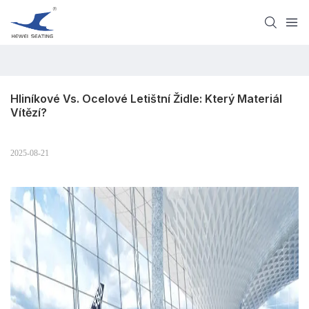
Hliníkové Vs. Ocelové Letištní Židle: Který Materiál 
Vítězí?
2025-08-21