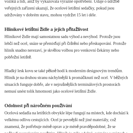
vozíků a lidí, aniž by vykazovala výrazné opotřebení. Údaje o údržbě
veřejných zařízení ukazují, že ocelové letištní sedačky, pokud jsou
udržovány v dobrém stavu, mohou vydržet 15 let i déle.
Hliníkové letištní židle a jejich přitažlivost
Hliníkové židle mají samostatnou sadu výhod a nevýhod. Protože jsou
lehčí než ocel, snáze se přemisťují při čištění nebo přeskupování. Protože
hliník snadno nerezaví, je skvělou volbou pro venkovní čekárny nebo
pobřežní letiště.
Hladký lesk kovu se také pěkně hodí k moderním designovým trendům.
Hliník je na druhou stranu náchylnější k promáčknutí než ocel. V běžných
situacích funguje dobře, ale v nejrušnějších terminálových prostorách
nemusí unést tolik hmotnosti jako ocelové letištní židle.
Odolnost při náročném používání
Ocelová sedadla na letištích obvykle lépe fungují na místech, kde dochází k
velkému odlivu cestujících. Ocel je pevnější než jiné materiály, což
znamená, že potřebuje méně oprav a je méně pravděpodobné, že se