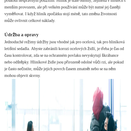
poškodí nesprávným použitím. Hliník je stále odolný, zejména v místech s
menším provozem, ale při velkém používání může být nutné jej častěji
vyměňovat. I když hliník zpočátku stojí méně, tato změna životnosti
může ovlivnit celkové náklady.
Údržba a opravy
Jednoduché režimy údržby jsou vhodné jak pro ocelová, tak pro hliníková
letištní sedadla. Abyste zabránili korozi ocelových židlí, je třeba je čas od
času kontrolovat, zda se na ochranném povlaku nevyskytují škrábance
nebo odštěpky. Hliníkové židle jsou přirozeně odolné vůči rzi, ale pokud
je často nečistíte, může jejich povrch časem zmatnět nebo se na něm
mohou objevit skvrny.