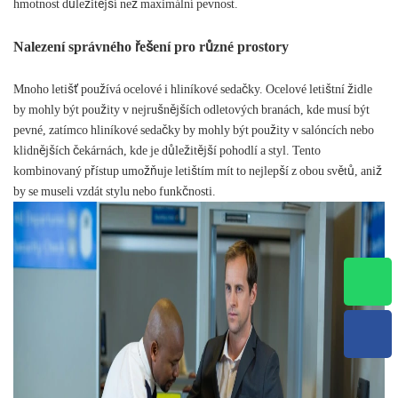
hmotnost důležitější než maximální pevnost.
Nalezení správného řešení pro různé prostory
Mnoho letišť používá ocelové i hliníkové sedačky. Ocelové letištní židle
by mohly být použity v nejrušnějších odletových branách, kde musí být
pevné, zatímco hliníkové sedačky by mohly být použity v salóncích nebo
klidnějších čekárnách, kde je důležitější pohodlí a styl. Tento
kombinovaný přístup umožňuje letištím mít to nejlepší z obou světů, aniž
by se museli vzdát stylu nebo funkčnosti.