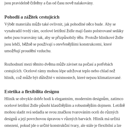
jsou pravidelně čištěny a čas od času nově nalakovány.
Pohodlí a zážitek cestujících
Výběr materiálu může také ovlivnit, jak pohodlné něco bude. Aby se
vynahradil tvrdý rám, ocelové letištní židle mají často polstrované sedáky
nebo jsou tvarovány tak, aby se přizpůsobily tělu. Protože hliníkové židle
jsou lehčí, běžně se používají s otevřenějšími konstrukcemi, které
umožňují proudění vzduchu.
Rozhodnutí mezi těmito dvěma může záviset na počasí a potřebách
cestujících. Ocelové rámy mohou lépe udržovat teplo nebo chlad než
hliník, což může být důležité v místnostech, které nejsou klimatizované.
Estetika a flexibilita designu
Hliník se obvykle dobře hodí k elegantním, moderním designům, zatímco
ocelové letištní židle působí klasičtějším a robustnějším dojmem. Letiště
mohou sladit svá sedadla se svou značkou tvarováním oceli do různých
designů a její povrchovou úpravou v různých barvách. Hliník má určitá
omezení, pokud jde o určité konstrukční tvary, ale stále je flexibilní a lze