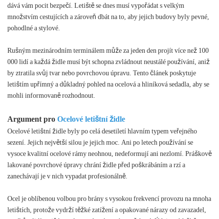
dává vám pocit bezpečí. Letiště se dnes musí vypořádat s velkým
množstvím cestujících a zároveň dbát na to, aby jejich budovy byly pevné,
pohodlné a stylové.
Rušným mezinárodním terminálem může za jeden den projít více než 100
000 lidí a každá židle musí být schopna zvládnout neustálé používání, aniž
by ztratila svůj tvar nebo povrchovou úpravu. Tento článek poskytuje
letištím upřímný a důkladný pohled na ocelová a hliníková sedadla, aby se
mohli informovaně rozhodnout.
Argument pro
Ocelové letištní židle
Ocelové letištní židle byly po celá desetiletí hlavním typem veřejného
sezení. Jejich největší silou je jejich moc. Ani po letech používání se
vysoce kvalitní ocelové rámy neohnou, nedeformují ani nezlomí. Práškově
lakované povrchové úpravy chrání židle před poškrábáním a rzí a
zanechávají je v nich vypadat profesionálně.
Ocel je oblíbenou volbou pro brány s vysokou frekvencí provozu na mnoha
letištích, protože vydrží těžké zatížení a opakované nárazy od zavazadel,