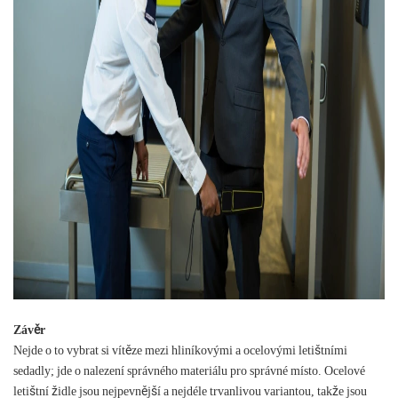
Závěr
Nejde o to vybrat si vítěze mezi hliníkovými a ocelovými letištními
sedadly; jde o nalezení správného materiálu pro správné místo. Ocelové
letištní židle jsou nejpevnější a nejdéle trvanlivou variantou, takže jsou