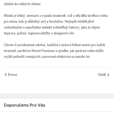
ideální do rušných oblastí.
Hliník je lehký, nerezaví a vypadá moderně, což z něj dělá skvělou volbu
pro místa, kde je důležitý styl a flexibilita. Nejlepší letiště před
rozhodnutím o uspořádání sedadel zohledňují faktory, jako je objem
dopravy, počasí, kapacita údržby a designové cíle.
Chcete-li prozkoumat odolná, funkční a stylová řešení sezení pro každý
terminál, navštivte Hewei Furniture a zjistěte, jak správná volba může
zvýšit pohodlí cestujících a provozní efektivitu na mnoho let.
Prever
Další
Doporučeno Pro Vás