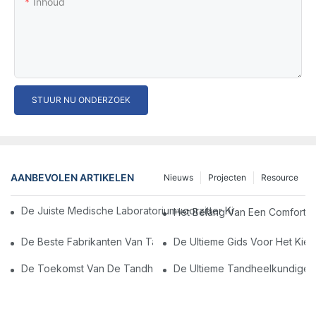
Inhoud
STUUR NU ONDERZOEK
AANBEVOLEN ARTIKELEN
Nieuws
Projecten
Resource
De Juiste Medische Laboratoriumvoorzitter Kiezen Voor Maxim
Het Belang Van Een Comfortab
De Beste Fabrikanten Van Tandheelkundige Stoel In China: Innov
De Ultieme Gids Voor Het Kie
De Toekomst Van De Tandheelkunde: Gepersonaliseerde Mod
De Ultieme Tandheelkundige E