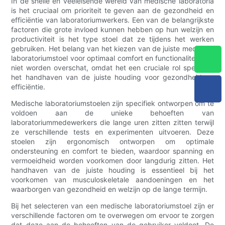
In de snelle en veeleisende wereld van medische laboratoria
is het cruciaal om prioriteit te geven aan de gezondheid en
efficiëntie van laboratoriumwerkers. Een van de belangrijkste
factoren die grote invloed kunnen hebben op hun welzijn en
productiviteit is het type stoel dat ze tijdens het werken
gebruiken. Het belang van het kiezen van de juiste medische
laboratoriumstoel voor optimaal comfort en functionaliteit kan
niet worden overschat, omdat het een cruciale rol speelt bij
het handhaven van de juiste houding voor gezondheid en
efficiëntie.
Medische laboratoriumstoelen zijn specifiek ontworpen om te
voldoen aan de unieke behoeften van
laboratoriummedewerkers die lange uren zitten zitten terwijl
ze verschillende tests en experimenten uitvoeren. Deze
stoelen zijn ergonomisch ontworpen om optimale
ondersteuning en comfort te bieden, waardoor spanning en
vermoeidheid worden voorkomen door langdurig zitten. Het
handhaven van de juiste houding is essentieel bij het
voorkomen van musculoskeletale aandoeningen en het
waarborgen van gezondheid en welzijn op de lange termijn.
Bij het selecteren van een medische laboratoriumstoel zijn er
verschillende factoren om te overwegen om ervoor te zorgen
dat deze aan de behoeften van de gebruiker voldoet. De