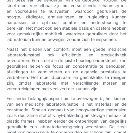
stoel moet verstelbaar zijn om verschillende lichaamstypes
en voorkeuren te huisvesten, waardoor gebruikers de
hoogte, zitdiepte, armleuningen en rugleuning kunnen
aanpassen om optimaal comfort en ondersteuning te
bereiken. Het moet ook een stabiele basis en casters hebben
voor gemakkelijke mobiliteit, waardoor gebruikers door het
laboratorium kunnen bewegen zonder zich te inspannen.
Naast het bieden van comfort, moet een goede medische
laboratoriumstoel ook efficiëntie en productiviteit
bevorderen. Een stoel die de juiste houding ondersteunt, kan
gebruikers helpen de focus en concentratie te behouden,
afleidingen te verminderen en de algehele prestaties te
verbeteren. Het moet duurzaam en gemakkelijk te reinigen
zijn, omdat laboratoria met verschillende morsen en
verontreinigingen met veel verkeer kunnen zijn.
Een ander belangrijk aspect om te overwegen bij het kiezen
van een medische laboratoriumstoel is het materiaal en de
constructie. Stoelen gemaakt van hoogwaardige materialen
zoals duurzame stof of vinyl-bekleding en stevige metaal- of
plastic frames, hebben eerder de ontberingen van dagelijks
gebruik in een laboratoriumomgeving weerstaan. De stoel
moet ook gemakkelijk te onderhouden en schoon zijn, omdat