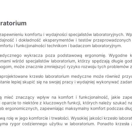
oratorium
zapewnieniu komfortu i wydajności specjalistów laboratoryjnych. W
ajność i dokładność eksperymentów i testów przeprowadzonych w
ortu i funkcjonalności technikom i badaczom laboratoryjnym.
 medycznego wykracza poza podstawową ergonomię. Wygodne 
mami wśród specjalistów laboratorium, którzy spędzają długie god
nogom, może znacznie zmniejszyć ryzyko rozwoju tych problemów 
projektowane krzesło laboratorium medyczne może również przycz
stanie lepiej skupić się na swojej pracy i wydajniej wykonywać zad
gą mieć znaczący wpływ na komfort i funkcjonalność, jakie za
 oparcie to niektóre z kluczowych funkcji, których należy szukać 
trzeb ergonomicznych, zapewniając maksymalny komfort podczas dług
ą rolę w jego komforcie i trwałości. Wysokiej jakości krzesło labor
zyma rygor codziennego użytku w laboratorium. Ponadto krzesła 