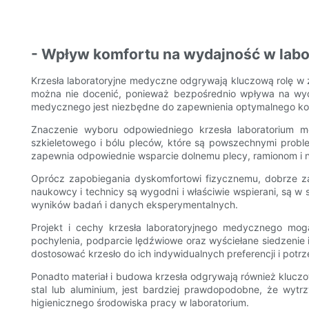
- Wpływ komfortu na wydajność w lab
Krzesła laboratoryjne medyczne odgrywają kluczową rolę w 
można nie docenić, ponieważ bezpośrednio wpływa na wyd
medycznego jest niezbędne do zapewnienia optymalnego komf
Znaczenie wyboru odpowiedniego krzesła laboratorium
szkieletowego i bólu pleców, które są powszechnymi proble
zapewnia odpowiednie wsparcie dolnemu plecy, ramionom i 
Oprócz zapobiegania dyskomfortowi fizycznemu, dobrze za
naukowcy i technicy są wygodni i właściwie wspierani, są w 
wyników badań i danych eksperymentalnych.
Projekt i cechy krzesła laboratoryjnego medycznego mo
pochylenia, podparcie lędźwiowe oraz wyściełane siedzenie i
dostosować krzesło do ich indywidualnych preferencji i po
Ponadto materiał i budowa krzesła odgrywają również kluczow
stal lub aluminium, jest bardziej prawdopodobne, że wytr
higienicznego środowiska pracy w laboratorium.