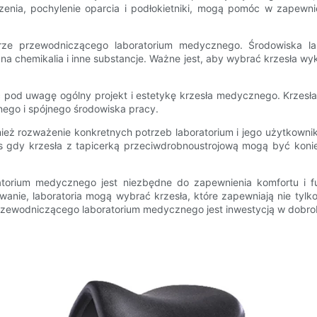
zenia, pochylenie oparcia i podłokietniki, mogą pomóc w zapewn
rze przewodniczącego laboratorium medycznego. Środowiska l
a chemikalia i inne substancje. Ważne jest, aby wybrać krzesła wyk
ąć pod uwagę ogólny projekt i estetykę krzesła medycznego. Krzesła,
nego i spójnego środowiska pracy.
nież rozważenie konkretnych potrzeb laboratorium i jego użytkown
as gdy krzesła z tapicerką przeciwdrobnoustrojową mogą być koni
atorium medycznego jest niezbędne do zapewnienia komfortu i fun
owanie, laboratoria mogą wybrać krzesła, które zapewniają nie tyl
rzewodniczącego laboratorium medycznego jest inwestycją w dobrob