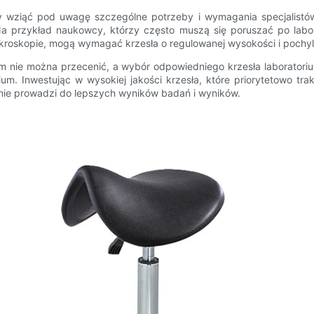
by wziąć pod uwagę szczególne potrzeby i wymagania specjalistów
przykład naukowcy, którzy często muszą się poruszać po labora
ikroskopie, mogą wymagać krzesła o regulowanej wysokości i pochyl
m nie można przecenić, a wybór odpowiedniego krzesła laborator
ium. Inwestując w wysokiej jakości krzesła, które priorytetowo tr
nie prowadzi do lepszych wyników badań i wyników.