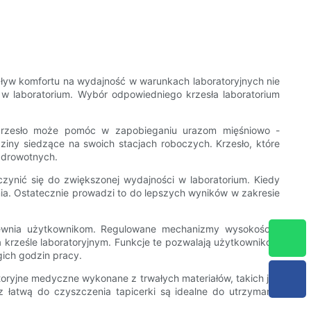
pływ komfortu na wydajność w warunkach laboratoryjnych nie
 laboratorium. Wybór odpowiedniego krzesła laboratorium
krzesło może pomóc w zapobieganiu urazom mięśniowo -
ziny siedzące na swoich stacjach roboczych. Krzesło, które
zdrowotnych.
ynić się do zwiększonej wydajności w laboratorium. Kiedy
ania. Ostatecznie prowadzi to do lepszych wyników w zakresie
pewnia użytkownikom. Regulowane mechanizmy wysokości i
na krześle laboratoryjnym. Funkcje te pozwalają użytkownikom
ich godzin pracy.
atoryjne medyczne wykonane z trwałych materiałów, takich jak
z łatwą do czyszczenia tapicerki są idealne do utrzymania