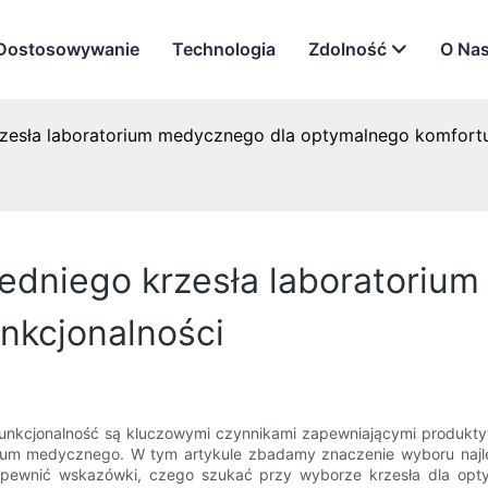
Dostosowywanie
Technologia
Zdolność
O Na
esła laboratorium medycznego dla optymalnego komfortu 
dniego krzesła laboratoriu
nkcjonalności
 funkcjonalność są kluczowymi czynnikami zapewniającymi produkt
rium medycznego. W tym artykule zbadamy znaczenie wyboru najle
pewnić wskazówki, czego szukać przy wyborze krzesła dla optym