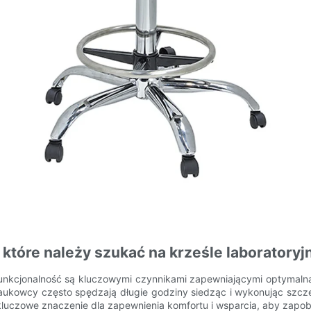
 które należy szukać na krześle laboratory
 funkcjonalność są kluczowymi czynnikami zapewniającymi optymaln
naukowcy często spędzają długie godziny siedząc i wykonując szc
uczowe znaczenie dla zapewnienia komfortu i wsparcia, aby zapob