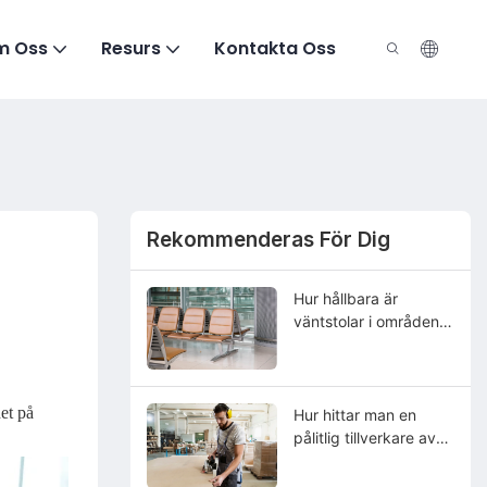
m Oss
Resurs
Kontakta Oss
Rekommenderas För Dig
Hur hållbara är
väntstolar i områden
med hög trafik?
det på
Hur hittar man en
pålitlig tillverkare av
kirurgiska avföringar i
Kina?