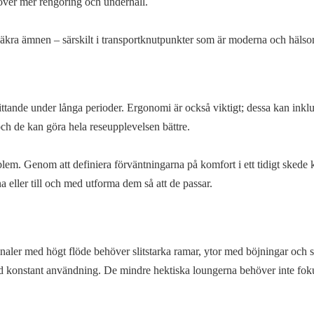
ver mer rengöring och underhåll.
ndsäkra ämnen – särskilt i transportknutpunkter som är moderna och häls
ttande under långa perioder. Ergonomi är också viktigt; dessa kan inkl
ch de kan göra hela reseupplevelsen bättre.
oblem. Genom att definiera förväntningarna på komfort i ett tidigt sked
eller till och med utforma dem så att de passar.
naler med högt flöde behöver slitstarka ramar, ytor med böjningar och 
 vid konstant användning. De mindre hektiska loungerna behöver inte fok