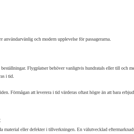
 mer användarvänlig och modern upplevelse för passagerarna.
 beställningar. Flygplatser behöver vanligtvis hundratals eller till och m
as i tid.
en. Förmågan att leverera i tid värderas oftast högre än att bara erbjuda
t
da material eller defekter i tillverkningen. En välutvecklad eftermarknad