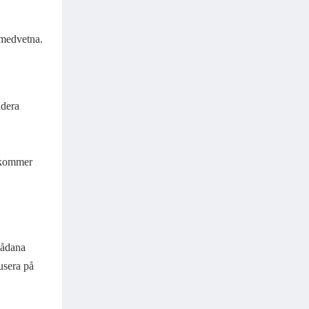
omedvetna.
udera
e kommer
sådana
usera på