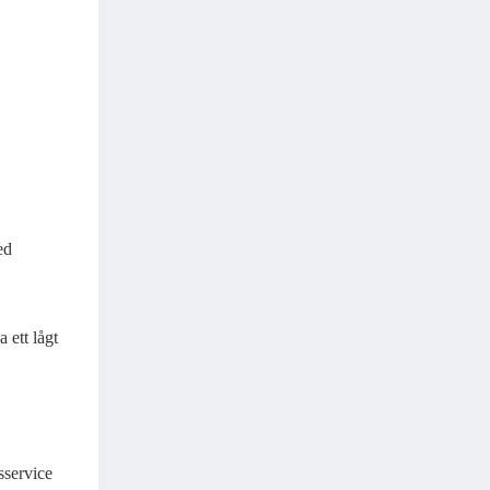
ed
 ett lågt
sservice