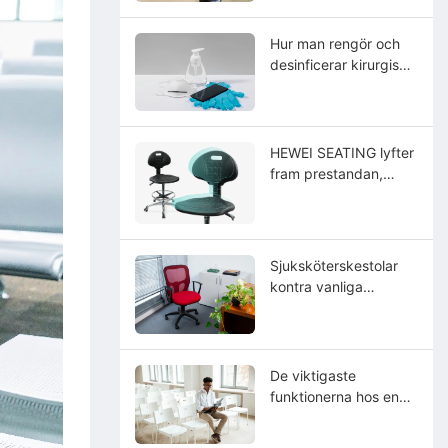
Hur man rengör och
desinficerar kirurgisk
avföring på rätt sätt?
HEWEI SEATING lyfter
fram prestandan,
hållbarheten och
skötseln hos sina
avancerade PU-
polyuretan-
Sjuksköterskestolar
integrerade
kontra vanliga
sittlösningar
kontorsstolar: Vad är
skillnaden?
De viktigaste
funktionerna hos en
pålitlig tillverkare av
laboratoriestolar