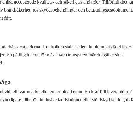
r enligt accepterade kvalitets- och säkerhetsstandarder. Tillförlitlighet k
 av brandsäkerhet, rostskyddsbehandlingar och belastningstestdokument
 fritt.
underhållskostnaderna. Kontrollera stålets eller aluminiumets tjocklek o
er. En pålitlig leverantör måste vara transparent när det gäller sina
d.
måga
t individuellt varumärke eller en terminallayout. En kraftfull leverantör m
tterligare tillbehör, inklusive laddstationer eller stöldskyddande golvf