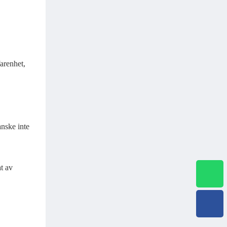
farenhet,
anske inte
at av