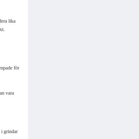
era lika
xt.
ämpade för
kan vara
 i grindar