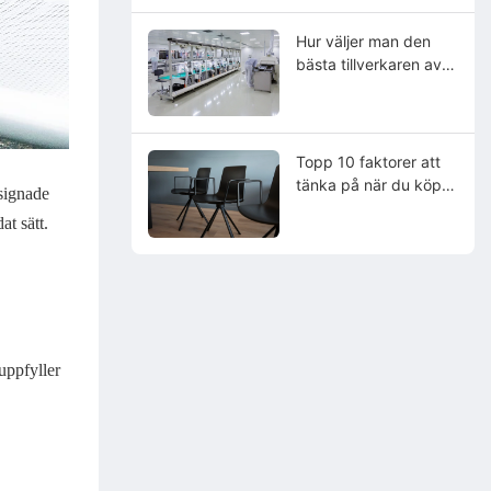
Hur väljer man den
bästa tillverkaren av
laboratoriestolar?
Topp 10 faktorer att
tänka på när du köper
esignade
en laboratoriestol
at sätt.
uppfyller