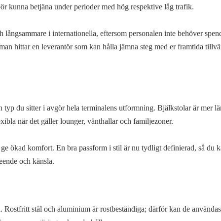
 bör kunna betjäna under perioder med hög respektive låg trafik.
ch långsammare i internationella, eftersom personalen inte behöver spend
an hittar en leverantör som kan hålla jämna steg med er framtida tillvä
n typ du sitter i avgör hela terminalens utformning. Bjälkstolar är mer l
xibla när det gäller lounger, vänthallar och familjezoner.
 ge ökad komfort. En bra passform i stil är nu tydligt definierad, så du 
seende och känsla.
l. Rostfritt stål och aluminium är rostbeständiga; därför kan de användas