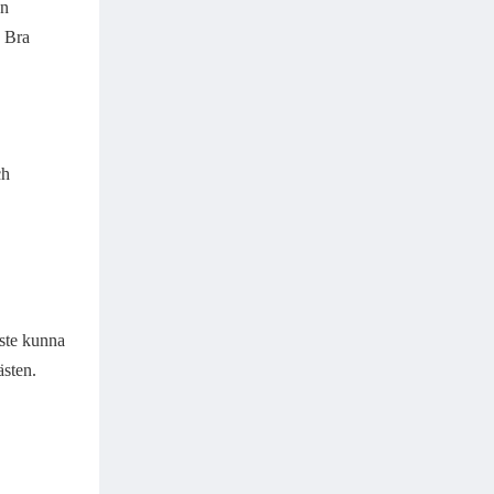
an
. Bra
ch
åste kunna
ästen.