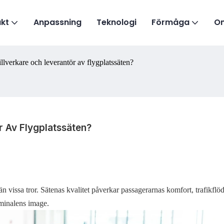
kt
Anpassning
Teknologi
Förmåga
O
illverkare och leverantör av flygplatssäten?
r Av Flygplatssäten?
än vissa tror. Sätenas kvalitet påverkar passagerarnas komfort, trafikflö
rminalens image.