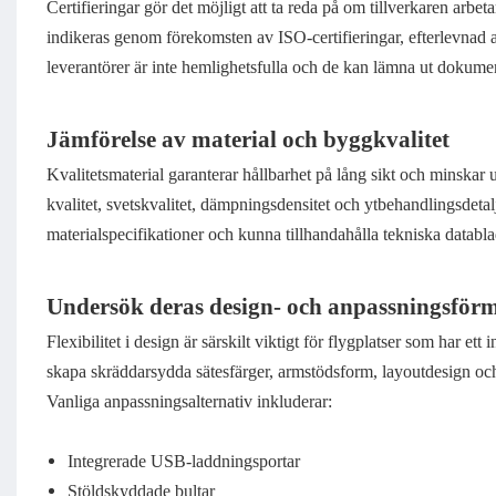
Certifieringar gör det möjligt att ta reda på om tillverkaren arbeta
indikeras genom förekomsten av ISO-certifieringar, efterlevnad
leverantörer är inte hemlighetsfulla och de kan lämna ut dokument
Jämförelse av material och byggkvalitet
Kvalitetsmaterial garanterar hållbarhet på lång sikt och minskar 
kvalitet, svetskvalitet, dämpningsdensitet och ytbehandlingsdetalj
materialspecifikationer och kunna tillhandahålla tekniska databla
Undersök deras design- och anpassningsför
Flexibilitet i design är särskilt viktigt för flygplatser som har et
skapa skräddarsydda sätesfärger, armstödsform, layoutdesign och y
Vanliga anpassningsalternativ inkluderar:
Integrerade USB-laddningsportar
Stöldskyddade bultar