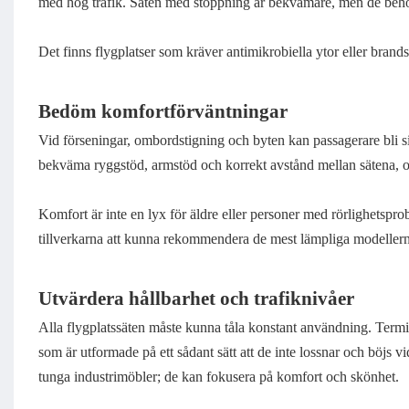
med hög trafik. Säten med stoppning är bekvämare, men de behö
Det finns flygplatser som kräver antimikrobiella ytor eller bra
Bedöm komfortförväntningar
Vid förseningar, ombordstigning och byten kan passagerare bli si
bekväma ryggstöd, armstöd och korrekt avstånd mellan sätena, o
Komfort är inte en lyx för äldre eller personer med rörlighetspr
tillverkarna att kunna rekommendera de mest lämpliga modellerna 
Utvärdera hållbarhet och trafiknivåer
Alla flygplatssäten måste kunna tåla konstant användning. Termi
som är utformade på ett sådant sätt att de inte lossnar och böjs
tunga industrimöbler; de kan fokusera på komfort och skönhet.