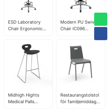
stjärnig
utformad för
aluminiumbas för
laboratorium
kontor/labb
ESD Laboratory
Modern PU Swivel
Chair Ergonomic
Chair IC096
PU ryggstöddesign
Höjdjustering
5-stjärnigt
Justerbar fotring &
aluminiumbas för
5-stjärnig bas |
utökat labbarbete
Perfekt för kontor
&
studioanvändning
Midhigh Hights
Restaurangstolstol
Medical Palls
för familjemiddag
BC133 för
Hotel DC034-3