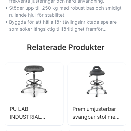
frekventa justeringar och hård användning.
Stöder upp till 250 kg med robust bas och smidigt
rullande hjul för stabilitet.
Byggda för att hålla för tävlingsinriktade spelare
som söker långsiktig tillförlitlighet framför
engångsstolar.
Relaterade Produkter
PU LAB
Premiumjusterbar
INDUSTRIAL
svängbar stol med
PRODE för
handtag, intergal