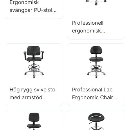
Ergonomisk
svängbar PU-stol
med ryggstöd &
Professionell
Integrerad
ergonomisk
skumsätets
svivelstol IC142
höjdjusterbar
med PU-ryggstöd
fotring &
& armstöd
justerbar fotring &
5-stjärnig bas för
laboratorier
Hög rygg svivelstol
Professional Lab
med armstöd
Ergonomic Chair
Justerbar PU-säte
Pu ryggstöd 360 °
IC050 LUMBAR
Svivel Stabil 5-
Support
stjärnig bas
Höjdkontroll 5-
Vetenskapligt