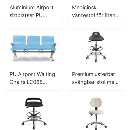
Aluminium Airport
Medicinsk
sittplatser PU
väntestol för liten
Väntestol för
klinik LC034
Airport Lounge
Tillverkare Hewei
Lounge LC098
ODM OEM
anpassad av Hewei
PU Airport Waiting
Premiumjusterbar
Chairs LC068
svängbar stol med
Bekväm
handtag, intergal
ergonomiska
skumsäte & PU LAB
sittplatser för
PALL DESIGN
flygplatser och
Höjdjusterbar
järnvägsstationer
fotring & Kromad
Hewei -tillverkare
5-stjärnig bas för