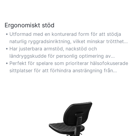
Ergonomiskt stöd
Utformad med en konturerad form för att stödja
naturlig ryggradsinriktning, vilket minskar trötthet
under långa spelsessioner.
Har justerbara armstöd, nackstöd och
ländryggskudde för personlig optimering av
hållningen.
Perfekt för spelare som prioriterar hälsofokuserade
sittplatser för att förhindra ansträngning från
långvarigt sittande.