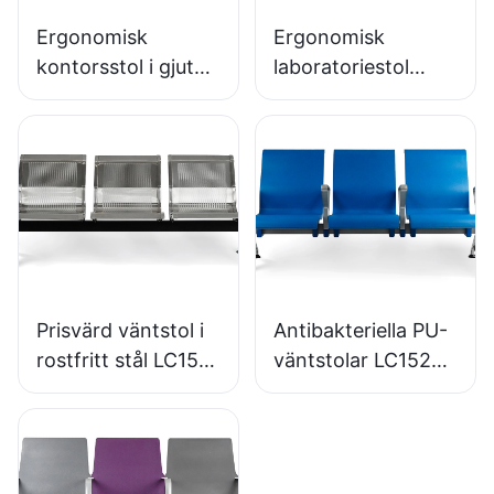
Ergonomisk
Ergonomisk
kontorsstol i gjuten
laboratoriestol
PU-skum direkt
slitstark PU-skum
från fabriken IC091
LD13 HEWEI
HEWEI SEATING
SEATING
Prisvärd väntstol i
Antibakteriella PU-
rostfritt stål LC153-
väntstolar LC152
H1 Perfekt för olika
aluminiumbas för
offentliga
väntzoner
utrymmen