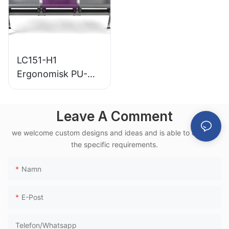
LC151-H1
Ergonomisk PU-
väntstol för
flygplatser i
Leave A Comment
aluminiumram för
användning i
we welcome custom designs and ideas and is able to cater to
höghastighetstågte
the specific requirements.
rminaler
Namn
E-Post
Telefon/whatsapp