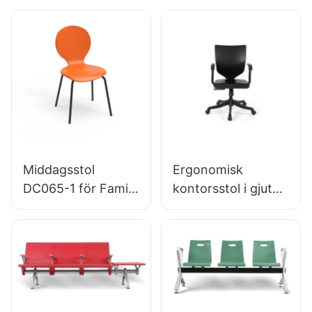
akutmottagare
Skräddarsydd
Ledande
bulkköp Hewei
stoltillverkare
Hewei
Middagsstol
Ergonomisk
DC065-1 för Family
kontorsstol i gjuten
Restaurant Hotel
PU-skum direkt
OEM ODM
från fabriken IC091
Anpassad Hewei
HEWEI SEATING