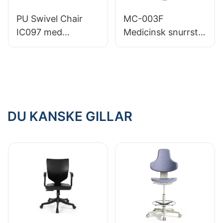
ultimat komfort
PU Swivel Chair
MC-003F
IC097 med
Medicinsk snurrstol
höjdjustering stabil
i PU-läder, lätt att
5-stjärnig bas
rengöra, effektivt
perfekt för
och bekvämt val
kontorsstudio
för kliniker och
sjukhus
DU KANSKE GILLAR