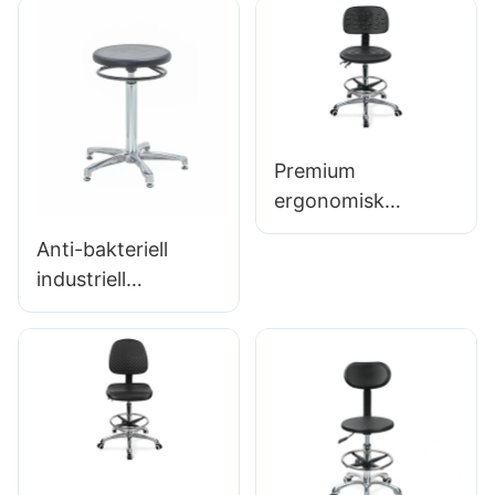
forskningsinstitutio
skumsäte & PU LAB
ner IC008
PALL DESIGN
Skräddarsydd
Höjdjusterbar
bulkköp Hewei
fotring & Kromad
5-stjärnig bas för
ultimat komfort
Premium
IC011
ergonomisk
snurrstol Ic027
Anti-bakteriell
med justerbart PU-
industriell
ryggstöd,
ordförande för
höjdjusterbar sits
verkstadsmonterin
och 5-stjärnigt
gslinje Workstation
aluminiumbas för
IC015-2 ODM OEM
laboratorier/kontor
Anpassad Hewei