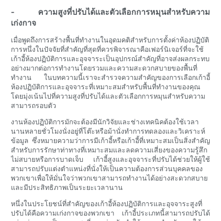
- ความสูงที่ปรับได้และตัวเลือกการหมุนสำหรับความ
เก่งกาจ
เมื่อพูดถึงการสร้างพื้นที่ทำงานในอุดมคติสำหรับการตั้งค่าห้องปฏิบัติ
การหนึ่งในปัจจัยที่สำคัญที่สุดที่ควรพิจารณาคือเฟอร์นิเจอร์ที่จะใช้
เก้าอี้ห้องปฏิบัติการและอุจจาระเป็นอุปกรณ์สำคัญที่อาจส่งผลกระทบ
อย่างมากต่อการทำงานโดยรวมและความสะดวกสบายของพื้นที่
ทำงาน ในบทความนี้เราจะสำรวจความสำคัญของการเลือกเก้าอี้
ห้องปฏิบัติการและอุจจาระที่เหมาะสมสำหรับพื้นที่ทำงานของคุณ
โดยมุ่งเน้นไปที่ความสูงที่ปรับได้และตัวเลือกการหมุนสำหรับความ
สามารถรอบตัว
งานห้องปฏิบัติการมักจะต้องมีนักวิจัยและช่างเทคนิคต้องใช้เวลา
นานหลายชั่วโมงนั่งอยู่ที่โต๊ะหรือม้านั่งทำการทดลองและวิเคราะห์
ข้อมูล ซึ่งหมายความว่าการมีเก้าอี้หรือเก้าอี้ที่เหมาะสมเป็นสิ่งสำคัญ
สำหรับการรักษาท่าทางที่เหมาะสมและลดความเสี่ยงของความรู้สึก
ไม่สบายหรือการบาดเจ็บ เก้าอี้สูงและอุจจาระที่ปรับได้ช่วยให้ผู้ใช้
สามารถปรับแต่งตำแหน่งที่นั่งให้เป็นความต้องการส่วนบุคคลของ
พวกเขาเพื่อให้มั่นใจว่าพวกเขาสามารถทำงานได้อย่างสะดวกสบาย
และมีประสิทธิภาพเป็นระยะเวลานาน
หนึ่งในประโยชน์ที่สำคัญของเก้าอี้ห้องปฏิบัติการและอุจจาระสูงที่
ปรับได้คือความเก่งกาจของพวกเขา เก้าอี้ประเภทนี้สามารถปรับได้