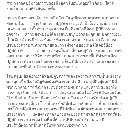
สามารถลดปริมาณการปล่อยก๊าซคาร์บอนไดออกไซด์และมีส่วน
ร่วมในอนาคตที่ยั่งยืนมากขึ้น
นอกเหนือจากการพิจารณาตัวเลือกวัสดุเพื่อความทนทานและความ
สะดวกในการบำรุงรักษาห้องปฏิบัติการควรคำนึงถึงความต้องการ
เฉพาะและการตั้งค่าของบุคลากรเมื่อเลือกเก้าอี้ห้องปฏิบัติการและ
อุจจาระ ความสูงที่ปรับได้การสนับสนุนเอวและคุณสมบัติการเอียง
เป็นเพียงส่วนหนึ่งของข้อควรพิจารณาด้านการยศาสตร์ที่สามารถ
ปรับปรุงความสะดวกสบายและการทำงานของเฟอร์นิเจอร์ห้อง
ปฏิบัติการ ด้วยการลงทุนในเก้าอี้ห้องปฏิบัติการและอุจจาระที่
ออกแบบมาอย่างดีที่ตรงตามข้อกำหนดเฉพาะของพื้นที่ทำงานห้อง
ปฏิบัติการสามารถสร้างสภาพแวดล้อมที่มีประสิทธิภาพและสะดวก
สบายมากขึ้นสำหรับพนักงานของพวกเขา
โดยสรุปเมื่อเลือกเก้าอี้ห้องปฏิบัติการและอุจจาระสำหรับพื้นที่ทำงาน
ของคุณเป็นสิ่งสำคัญที่จะต้องพิจารณาตัวเลือกวัสดุที่มีอยู่และวิธีที่
พวกเขาสามารถส่งผลกระทบต่อความทนทานและความสะดวกใน
การบำรุงรักษาเฟอร์นิเจอร์ สแตนเลสสตีลโพลีโพรพีลีนและวัสดุ
รีไซเคิลล้วนเป็นตัวเลือกยอดนิยมสำหรับเฟอร์นิเจอร์ในห้องปฏิบัติ
การแต่ละแห่งมีประโยชน์และข้อดีที่เป็นเอกลักษณ์ ด้วยการเลือก
เก้าอี้ห้องปฏิบัติการและอุจจาระที่ไม่เพียง แต่ทนทานและง่ายต่อการ
บำรุงรักษา แต่ยังสะดวกสบายและยั่งยืนตามหลักสรีรศาสตร์ห้อง
ปฏิบัติการสามารถสร้างพื้นที่ทำงานที่มีประสิทธิภาพและมี
ประสิทธิผลมากขึ้นสำหรับพนักงานของพวกเขา