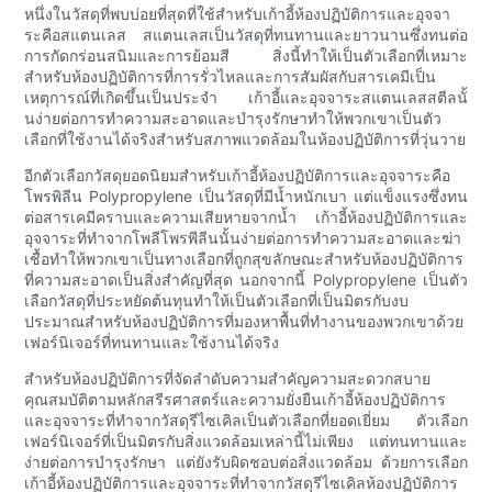
หนึ่งในวัสดุที่พบบ่อยที่สุดที่ใช้สำหรับเก้าอี้ห้องปฏิบัติการและอุจจา
ระคือสแตนเลส สแตนเลสเป็นวัสดุที่ทนทานและยาวนานซึ่งทนต่อ
การกัดกร่อนสนิมและการย้อมสี สิ่งนี้ทำให้เป็นตัวเลือกที่เหมาะ
สำหรับห้องปฏิบัติการที่การรั่วไหลและการสัมผัสกับสารเคมีเป็น
เหตุการณ์ที่เกิดขึ้นเป็นประจำ เก้าอี้และอุจจาระสแตนเลสสตีลนั้
นง่ายต่อการทำความสะอาดและบำรุงรักษาทำให้พวกเขาเป็นตัว
เลือกที่ใช้งานได้จริงสำหรับสภาพแวดล้อมในห้องปฏิบัติการที่วุ่นวาย
อีกตัวเลือกวัสดุยอดนิยมสำหรับเก้าอี้ห้องปฏิบัติการและอุจจาระคือ
โพรพิลีน Polypropylene เป็นวัสดุที่มีน้ำหนักเบา แต่แข็งแรงซึ่งทน
ต่อสารเคมีคราบและความเสียหายจากน้ำ เก้าอี้ห้องปฏิบัติการและ
อุจจาระที่ทำจากโพลีโพรพีลีนนั้นง่ายต่อการทำความสะอาดและฆ่า
เชื้อทำให้พวกเขาเป็นทางเลือกที่ถูกสุขลักษณะสำหรับห้องปฏิบัติการ
ที่ความสะอาดเป็นสิ่งสำคัญที่สุด นอกจากนี้ Polypropylene เป็นตัว
เลือกวัสดุที่ประหยัดต้นทุนทำให้เป็นตัวเลือกที่เป็นมิตรกับงบ
ประมาณสำหรับห้องปฏิบัติการที่มองหาพื้นที่ทำงานของพวกเขาด้วย
เฟอร์นิเจอร์ที่ทนทานและใช้งานได้จริง
สำหรับห้องปฏิบัติการที่จัดลำดับความสำคัญความสะดวกสบาย
คุณสมบัติตามหลักสรีรศาสตร์และความยั่งยืนเก้าอี้ห้องปฏิบัติการ
และอุจจาระที่ทำจากวัสดุรีไซเคิลเป็นตัวเลือกที่ยอดเยี่ยม ตัวเลือก
เฟอร์นิเจอร์ที่เป็นมิตรกับสิ่งแวดล้อมเหล่านี้ไม่เพียง แต่ทนทานและ
ง่ายต่อการบำรุงรักษา แต่ยังรับผิดชอบต่อสิ่งแวดล้อม ด้วยการเลือก
เก้าอี้ห้องปฏิบัติการและอุจจาระที่ทำจากวัสดุรีไซเคิลห้องปฏิบัติการ