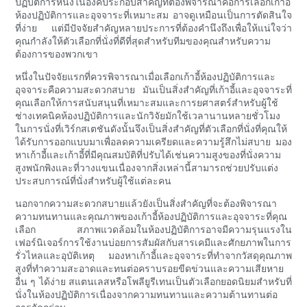
ปฏิบัติการหนึ่งในองค์ประกอบสำคัญที่ต้องพิจารณาคือการเลือกเก้าอี้
ห้องปฏิบัติการและอุจจาระที่เหมาะสม อาจดูเหมือนเป็นการตัดสินใจ
ที่ง่าย แต่มีปัจจัยสำคัญหลายประการที่ต้องคำนึงถึงเพื่อให้แน่ใจว่า
คุณกำลังให้ตัวเลือกที่นั่งที่ดีที่สุดสำหรับทีมของคุณสำหรับความ
ต้องการของพวกเขา
หนึ่งในปัจจัยแรกที่ควรพิจารณาเมื่อเลือกเก้าอี้ห้องปฏิบัติการและ
อุจจาระคือความสะดวกสบาย มันเป็นสิ่งสำคัญที่เก้าอี้และอุจจาระที่
คุณเลือกให้การสนับสนุนที่เหมาะสมและการยศาสตร์สำหรับผู้ใช้
ช่างเทคนิคห้องปฏิบัติการและนักวิจัยมักใช้เวลานานหลายชั่วโมง
ในการนั่งที่เวิร์กสเตชันดังนั้นจึงเป็นสิ่งสำคัญที่ตัวเลือกที่นั่งที่คุณให้
ได้รับการออกแบบมาเพื่อลดความเครียดและความรู้สึกไม่สบาย มอง
หาเก้าอี้และเก้าอี้ที่มีคุณสมบัติที่ปรับได้เช่นความสูงของที่นั่งความ
สูงพนักพิงและที่วางแขนเนื่องจากสิ่งเหล่านี้สามารถช่วยปรับแต่ง
ประสบการณ์ที่นั่งสำหรับผู้ใช้แต่ละคน
นอกจากความสะดวกสบายแล้วยังเป็นสิ่งสำคัญที่จะต้องพิจารณา
ความทนทานและคุณภาพของเก้าอี้ห้องปฏิบัติการและอุจจาระที่คุณ
เลือก สภาพแวดล้อมในห้องปฏิบัติการอาจมีความรุนแรงใน
เฟอร์นิเจอร์การใช้งานบ่อยการสัมผัสกับสารเคมีและศักยภาพในการ
รั่วไหลและอุบัติเหตุ มองหาเก้าอี้และอุจจาระที่ทำจากวัสดุคุณภาพ
สูงที่ทำความสะอาดและทนต่อคราบรอยขีดข่วนและความเสียหาย
อื่น ๆ ได้ง่าย สแตนเลสหรือโพลียูรีเทนเป็นตัวเลือกยอดนิยมสำหรับที่
นั่งในห้องปฏิบัติการเนื่องจากความทนทานและความต้านทานต่อ