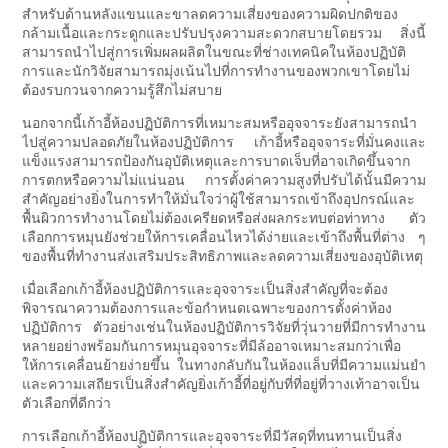
สำหรับด้านหลังแขนและขาลดความเสี่ยงของความผิดปกติของ
กล้ามเนื้อและกระดูกและปรับปรุงความสะดวกสบายโดยรวม สิ่งนี้
สามารถนำไปสู่การเพิ่มผลผลิตในขณะที่ช่างเทคนิคในห้องปฏิบัติ
การและนักวิจัยสามารถมุ่งเน้นไปที่การทำงานของพวกเขาโดยไม่
ต้องรบกวนจากความรู้สึกไม่สบาย
นอกจากนี้เก้าอี้ห้องปฏิบัติการที่เหมาะสมหรืออุจจาระยังสามารถนำ
ไปสู่ความปลอดภัยในห้องปฏิบัติการ เก้าอี้หรืออุจจาระที่มั่นคงและ
แข็งแรงสามารถป้องกันอุบัติเหตุและการบาดเจ็บที่อาจเกิดขึ้นจาก
การตกหรือความไม่แน่นอน การตั้งค่าความสูงที่ปรับได้นั้นมีความ
สำคัญอย่างยิ่งในการทำให้มั่นใจว่าผู้ใช้สามารถเข้าถึงอุปกรณ์และ
พื้นผิวการทำงานโดยไม่ต้องเครียดหรือส่งผลกระทบต่อท่าทาง ตัว
เลือกการหมุนยังช่วยให้การเคลื่อนไหวได้ง่ายและเข้าถึงพื้นที่ต่าง ๆ
ของพื้นที่ทำงานส่งเสริมประสิทธิภาพและลดความเสี่ยงของอุบัติเหตุ
เมื่อเลือกเก้าอี้ห้องปฏิบัติการและอุจจาระเป็นสิ่งสำคัญที่จะต้อง
พิจารณาความต้องการและข้อกำหนดเฉพาะของการตั้งค่าห้อง
ปฏิบัติการ ตัวอย่างเช่นในห้องปฏิบัติการวิจัยที่วุ่นวายที่มีการทำงาน
หลายอย่างพร้อมกันการหมุนอุจจาระที่มีล้ออาจเหมาะสมกว่าเพื่อ
ให้การเคลื่อนย้ายง่ายขึ้น ในทางกลับกันในห้องแล็บที่มีความแม่นยำ
และความเสถียรเป็นสิ่งสำคัญยิ่งเก้าอี้ที่อยู่กับที่ที่อยู่ที่วางเท้าอาจเป็น
ตัวเลือกที่ดีกว่า
การเลือกเก้าอี้ห้องปฏิบัติการและอุจจาระที่มีวัสดุที่ทนทานเป็นสิ่ง