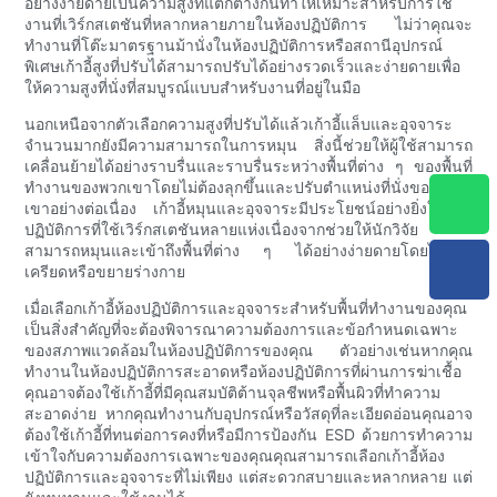
อย่างง่ายดายเป็นความสูงที่แตกต่างกันทำให้เหมาะสำหรับการใช้
งานที่เวิร์กสเตชันที่หลากหลายภายในห้องปฏิบัติการ ไม่ว่าคุณจะ
ทำงานที่โต๊ะมาตรฐานม้านั่งในห้องปฏิบัติการหรือสถานีอุปกรณ์
พิเศษเก้าอี้สูงที่ปรับได้สามารถปรับได้อย่างรวดเร็วและง่ายดายเพื่อ
ให้ความสูงที่นั่งที่สมบูรณ์แบบสำหรับงานที่อยู่ในมือ
นอกเหนือจากตัวเลือกความสูงที่ปรับได้แล้วเก้าอี้แล็บและอุจจาระ
จำนวนมากยังมีความสามารถในการหมุน สิ่งนี้ช่วยให้ผู้ใช้สามารถ
เคลื่อนย้ายได้อย่างราบรื่นและราบรื่นระหว่างพื้นที่ต่าง ๆ ของพื้นที่
ทำงานของพวกเขาโดยไม่ต้องลุกขึ้นและปรับตำแหน่งที่นั่งของพวก
เขาอย่างต่อเนื่อง เก้าอี้หมุนและอุจจาระมีประโยชน์อย่างยิ่งในห้อง
ปฏิบัติการที่ใช้เวิร์กสเตชันหลายแห่งเนื่องจากช่วยให้นักวิจัย
สามารถหมุนและเข้าถึงพื้นที่ต่าง ๆ ได้อย่างง่ายดายโดยไม่ต้อง
เครียดหรือขยายร่างกาย
เมื่อเลือกเก้าอี้ห้องปฏิบัติการและอุจจาระสำหรับพื้นที่ทำงานของคุณ
เป็นสิ่งสำคัญที่จะต้องพิจารณาความต้องการและข้อกำหนดเฉพาะ
ของสภาพแวดล้อมในห้องปฏิบัติการของคุณ ตัวอย่างเช่นหากคุณ
ทำงานในห้องปฏิบัติการสะอาดหรือห้องปฏิบัติการที่ผ่านการฆ่าเชื้อ
คุณอาจต้องใช้เก้าอี้ที่มีคุณสมบัติต้านจุลชีพหรือพื้นผิวที่ทำความ
สะอาดง่าย หากคุณทำงานกับอุปกรณ์หรือวัสดุที่ละเอียดอ่อนคุณอาจ
ต้องใช้เก้าอี้ที่ทนต่อการคงที่หรือมีการป้องกัน ESD ด้วยการทำความ
เข้าใจกับความต้องการเฉพาะของคุณคุณสามารถเลือกเก้าอี้ห้อง
ปฏิบัติการและอุจจาระที่ไม่เพียง แต่สะดวกสบายและหลากหลาย แต่