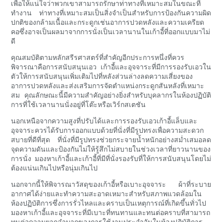
เพื่อให้แน่ใจว่าพวกเขาสามารถรักษาท่าทางที่เหมาะสมในขณะที่
ทำงาน ท่าทางที่เหมาะสมเป็นสิ่งจำเป็นสำหรับการป้องกันความผิด
ปกติของกล้ามเนื้อและกระดูกเช่นอาการปวดหลังและความเครียด
คอซึ่งอาจเป็นผลมาจากการนั่งเป็นเวลานานในเก้าอี้ที่ออกแบบมาไม่
ดี
คุณสมบัติตามหลักสรีรศาสตร์ที่สำคัญอีกประการหนึ่งที่ควร
พิจารณาคือการสนับสนุนเอว เก้าอี้และอุจจาระที่มีการรองรับเอวใน
ตัวให้การสนับสนุนเพิ่มเติมไปที่หลังส่วนล่างลดความเสี่ยงของ
อาการปวดหลังและส่งเสริมการจัดตำแหน่งกระดูกสันหลังที่เหมาะ
สม คุณลักษณะนี้มีความสำคัญอย่างยิ่งสำหรับบุคลากรในห้องปฏิบัติ
การที่ใช้เวลานานนั่งอยู่ที่โต๊ะหรือเวิร์กสเตชัน
นอกเหนือจากความสูงที่ปรับได้และการรองรับเอวเก้าอี้แล็บและ
อุจจาระควรได้รับการออกแบบด้วยที่นั่งที่มีรูปทรงเพื่อความสะดวก
สบายที่ดีที่สุด ที่นั่งที่มีรูปทรงช่วยกระจายน้ำหนักอย่างสม่ำเสมอลด
จุดความดันและป้องกันไม่ให้รู้สึกไม่สบายในช่วงเวลาที่ยาวนานของ
การนั่ง มองหาเก้าอี้และเก้าอี้ที่มีที่นั่งรองรับที่ให้การสนับสนุนโดยไม่
ต้องแน่นเกินไปหรือนุ่มเกินไป
นอกจากนี้ให้พิจารณาวัสดุของเก้าอี้หรือเบาะอุจจาระ ผ้าที่ระบาย
อากาศได้ง่ายและทำความสะอาดเหมาะสำหรับสภาพแวดล้อมใน
ห้องปฏิบัติการซึ่งการรั่วไหลและคราบเป็นเหตุการณ์ที่เกิดขึ้นทั่วไป
มองหาเก้าอี้และอุจจาระที่มีเบาะที่ทนทานและทนต่อคราบที่สามารถ
ทนต่อความยากลำบากของการใช้งานประจำวันในห้องปฏิบัติการ