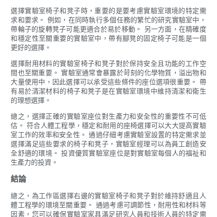
選擇實驗室椅子和凳子時，重要的是要考慮實驗室環境的特定需
求和要求。 例如，在同時執行多個任務的繁忙的研究實驗室中，
帶輪子的旋轉凳子可能更適合於易於移動。 另一方面，在精確度
和穩定性至關重要的實驗室中，帶有腳凳的固定椅子可能是一個
更好的選擇。
選擇耐用材料的實驗室椅子和凳子對於保持安全且功能的工作空
間也至關重要。 實驗室通常會暴露於苛刻的化學物質，溢出物和
大量使用中，因此選擇可以承受這些條件的座位選項很重要。 帶
有易於清潔材料的椅子和凳子是在實驗室環境中維持清潔和衛生
的理想選擇。
總之，選擇正確的實驗室座位對生產力和安全性的重要性不可低
估。 符合人體工程學，穩定和耐用的座椅選擇可以大大提高實驗
室工作的效率和安全性。 通過仔細考慮實驗室設置的特定需求並
選擇滿足這些要求的椅子和凳子，實驗室經理可以為員工創造安
全舒適的環境。 投資優質實驗室座位是對實驗室每個人的福祉和
生產力的投資。
結論
總之，為工作區選擇右邊的實驗室椅子和凳子對於維持舒適且人
體工程學的環境至關重要。 通過考慮可調節性，耐用性和材料等
因素，您可以確保實驗室家具滿足研究人員和技術人員的特定需