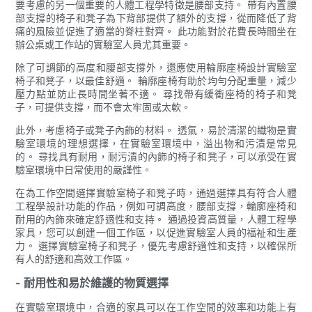
要考慮的另一個重要的人體工程學特徵是腰部支持。 帶有內置腰
部支撐的椅子和凳子為下背部提供了額外的支撐，從而降低了背
痛的風險並促進了適當的脊柱對齊。 此功能對於花費長時間坐在
辦公桌或工作站的實驗室人員尤其重要。
除了可調節的高度和腰部支撐外，還應使用輪廓座椅設計實驗室
椅子和凳子，以最佳舒適。 輪廓座椅有助於均勻分配重量，減少
壓力點並防止長時間坐著不適。 尋找帶有緩衝座椅的椅子和凳
子，可提供支撐，而不會太牢固或太軟。
此外，考慮椅子或凳子內飾的材料。 透氣，易於清潔的織物是實
驗室環境的理想選擇，在實驗室環境中，溢出物和污漬是常見
的。 尋找具有耐用，耐污漬的內飾的椅子和凳子，可以承受在實
驗室環境中日常使用的嚴謹性。
在為工作空間選擇實驗室椅子和凳子時，通過選擇具有符合人體
工程學設計功能的作品，例如可調高度，腰部支撐，輪廓座椅和
耐用的內飾來確定舒適性和支持。 通過投資高質量，人體工程學
家具，您可以創建一個工作區，以促進實驗室人員的福祉和生產
力。 選擇實驗室椅子和凳子，優先考慮舒適性和支持，以確保所
有人的舒適和高效工作區。
- 耐用性和易於維護的物質選擇
在實驗室環境中，合適的家具可以在工作空間的效率和功能上有