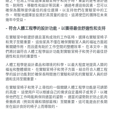
總之，在為工作區選擇實驗室椅子和凳子時，重要的是考慮舒適
性，耐用性，移動性和設計等因素。 通過考慮這些因素，您可以
確保為團隊提供最佳的座位選擇，以支持他們在實驗室中的工
作。 明智地選擇並投資於高質量的座位，這將使您的團隊在未來
幾年中受益。
- 符合人體工程學的設計功能，以獲得最佳舒適性和支持
在實驗室中創建舒適且富有成效的工作區時，選擇右實驗室椅子
和凳子至關重要。 這些家具不僅在確保實驗室人員的福祉方面起
著關鍵作用，而且還有助於工作空間的整體效率。 在本文中，我
們將討論符合人體工程學設計功能對實驗室椅子和凳子的最佳舒
適性和支持的重要性。
人體工程學是設計產品和環境的科學，以最大程度地提高人類的
福祉和整體績效。 在實驗室椅子和凳子方面，結合符合人體工程
學的設計功能對於確保長時間進行實驗和研究的實驗室人員的舒
適和支持至關重要。
在實驗室椅子和凳子上尋找的一個關鍵人體工程學功能是可調節
的高度。 這使用戶可以根據自己的需求自定義椅子或凳子，以確
保他們在工作時能夠保持適當的姿勢。 適當的姿勢對於防止肌肉
骨骼疾病（例如背痛和頸部菌株）至關重要，這可能是由於長期
坐在設計良好的椅子上而導致的。