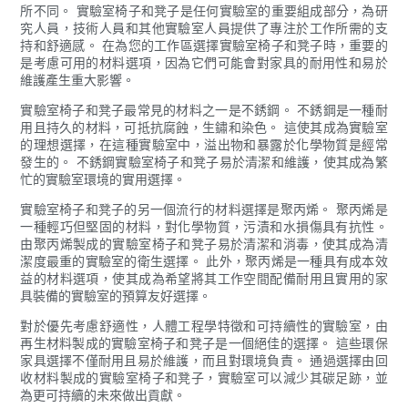
所不同。 實驗室椅子和凳子是任何實驗室的重要組成部分，為研
究人員，技術人員和其他實驗室人員提供了專注於工作所需的支
持和舒適感。 在為您的工作區選擇實驗室椅子和凳子時，重要的
是考慮可用的材料選項，因為它們可能會對家具的耐用性和易於
維護產生重大影響。
實驗室椅子和凳子最常見的材料之一是不銹鋼。 不銹鋼是一種耐
用且持久的材料，可抵抗腐蝕，生鏽和染色。 這使其成為實驗室
的理想選擇，在這種實驗室中，溢出物和暴露於化學物質是經常
發生的。 不銹鋼實驗室椅子和凳子易於清潔和維護，使其成為繁
忙的實驗室環境的實用選擇。
實驗室椅子和凳子的另一個流行的材料選擇是聚丙烯。 聚丙烯是
一種輕巧但堅固的材料，對化學物質，污漬和水損傷具有抗性。
由聚丙烯製成的實驗室椅子和凳子易於清潔和消毒，使其成為清
潔度最重的實驗室的衛生選擇。 此外，聚丙烯是一種具有成本效
益的材料選項，使其成為希望將其工作空間配備耐用且實用的家
具裝備的實驗室的預算友好選擇。
對於優先考慮舒適性，人體工程學特徵和可持續性的實驗室，由
再生材料製成的實驗室椅子和凳子是一個絕佳的選擇。 這些環保
家具選擇不僅耐用且易於維護，而且對環境負責。 通過選擇由回
收材料製成的實驗室椅子和凳子，實驗室可以減少其碳足跡，並
為更可持續的未來做出貢獻。