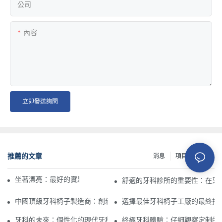
公司
內容
立即發送詢問
推薦的文章
消息
項目
資源
坐著漂亮：最好的實驗室椅&凳子的工作空間
舒適的牙科診所的重要性：在牙
中國頂級牙科椅子製造商：創新和質量
選擇最佳牙科椅子工廠的最終指
牙科的未來：個性化的現代牙科椅
終極牙科體驗：仔細觀察定制的