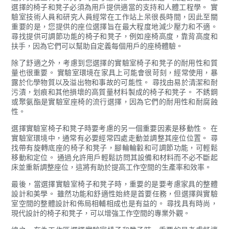
選擇的椅子和凳子必須為用戶提供適當的支持和人體工程學。 實
驗室技術人員和研究人員經常在工作站上呆很長時間，因此至關
重要的是，您提供的座位選擇旨在最大程度地減少壓力和不適。
尋找提供可調節功能的椅子和凳子，例如座椅高度，靠背高度和
扶手，因為它們可以幫助自定義每個用戶的座椅體驗。
除了舒適之外，考慮到您選擇的實驗室椅子和凳子的耐用性和質
量也很重要。 實驗室環境在家具上可能會很苛刻，經常使用，暴
露於化學物質以及溢出物和事故的可能性。 尋找由易於清潔和耐
污漬，划痕和其他損壞的高質量材料製成的椅子和凳子。 不銹鋼
或聚氨酯是實驗室座椅的流行選擇，因為它們的耐用性和耐腐蝕
性。
選擇實驗室椅子和凳子時要考慮的另一個重要因素是移動性。 在
實驗室環境中，通常有必要經常四處走動並調整其座位位置。 尋
找帶有旋轉底座的椅子和凳子，腳輪輪轂和可調節功能，可輕鬆
移動和定位。 通過允許用戶輕鬆訪問其設備和材料而不必不斷起
床並重新調整座位，這將有助於提高工作空間的生產率和效率。
最後，當選擇實驗室椅子和凳子時，重要的是要考慮家具的整體
設計和美學。 雖然功能和舒適性始終是首要任務，但選擇與實驗
室空間的整體設計和佈局相輔相成也是有益的。 尋找具有時尚，
現代設計的椅子和凳子，可以增強工作空間的專業外觀。