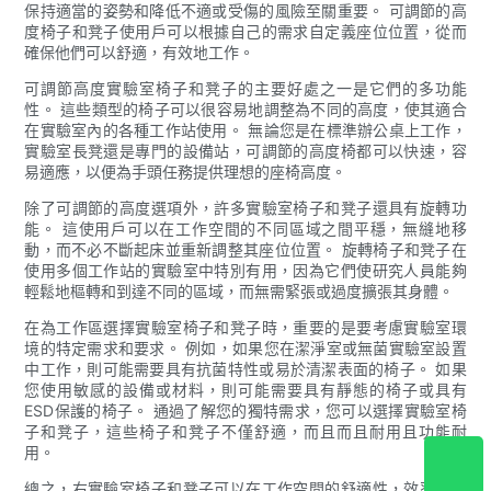
保持適當的姿勢和降低不適或受傷的風險至關重要。 可調節的高
度椅子和凳子使用戶可以根據自己的需求自定義座位位置，從而
確保他們可以舒適，有效地工作。
可調節高度實驗室椅子和凳子的主要好處之一是它們的多功能
性。 這些類型的椅子可以很容易地調整為不同的高度，使其適合
在實驗室內的各種工作站使用。 無論您是在標準辦公桌上工作，
實驗室長凳還是專門的設備站，可調節的高度椅都可以快速，容
易適應，以便為手頭任務提供理想的座椅高度。
除了可調節的高度選項外，許多實驗室椅子和凳子還具有旋轉功
能。 這使用戶可以在工作空間的不同區域之間平穩，無縫地移
動，而不必不斷起床並重新調整其座位位置。 旋轉椅子和凳子在
使用多個工作站的實驗室中特別有用，因為它們使研究人員能夠
輕鬆地樞轉和到達不同的區域，而無需緊張或過度擴張其身體。
在為工作區選擇實驗室椅子和凳子時，重要的是要考慮實驗室環
境的特定需求和要求。 例如，如果您在潔淨室或無菌實驗室設置
中工作，則可能需要具有抗菌特性或易於清潔表面的椅子。 如果
您使用敏感的設備或材料，則可能需要具有靜態的椅子或具有
ESD保護的椅子。 通過了解您的獨特需求，您可以選擇實驗室椅
子和凳子，這些椅子和凳子不僅舒適，而且而且耐用且功能耐
用。
總之，右實驗室椅子和凳子可以在工作空間的舒適性，效率和整