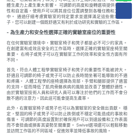
體生產力上產生重大影響。 可調節的高度和旋轉選項提供多功能
性和自定義，使用戶可以將其座位位置調整到各種任務和工作站
中。 通過仔細考慮實驗室的特定要求並選擇滿足這些需求的椅
子，您可以創建一個既舒適又有利於成功研究和實驗的工作區。
- 為生產力和安全性選擇正確的實驗室座位的重要性
在任何實驗室環境中，實驗室椅子和凳子都是必不可少的家具。
在創建富有成效且安全的工作區時，選擇正確的實驗室座椅至關
重要。 右椅子或凳子可以在實驗室工作的效率和安全性方面有所
不同。
首先，符合人體工程學實驗室椅子和凳子的重要性不能被誇大。
舒適且可調節的椅子或凳子可以防止長時間坐著可能導致的不適
和疼痛。 人體工程學的座椅選擇為背部，手臂和腿部提供了適當
的支持，從而降低了肌肉骨骼疾病的風險並改善了整體舒適性。
由於實驗室技術人員和研究人員可以專注於他們的工作而不會分
散不適的注意力，因此這可能會提高生產率。
此外，右實驗室椅子或凳子也可以為實驗室的安全做出貢獻。 穩
定，堅固的椅子或凳子可以防止跌倒或不穩定可能造成的事故和
傷害。 可調節的高度設置對於確保用戶可以到達設備和工作表面
而不會扭曲或損害其姿勢至關重要。 Swivel選項還可以輕鬆移動
並訪問工作區的不同區域，促進效率並降低事故的風險。