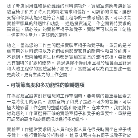
除了考慮耐用性和易於維護的材料選項外，實驗室還應考慮到實
驗室椅子和凳子時人員的特定需求和偏好。 可調節的高度，腰部
支撐和傾斜功能只是符合人體工程學的一些考慮因素，可以改善
實驗室家具的舒適性和功能。 通過投資滿足工作空間獨特要求的
高質量，精心設計的實驗室椅子和凳子，實驗室可以為員工創造
一個更有生產力，更舒適的環境。
總之，當為您的工作空間選擇實驗室椅子和凳子時，重要的是考
慮可用的材料選項以及它們如何影響家具的耐用性和易於維護。
不銹鋼，聚丙烯和再生材料都是實驗室家具的流行選擇，每種都
具有獨特的好處和優勢。 通過選擇不僅耐用且易於維護而且舒適
和人體工程學的實驗室椅子和凳子，實驗室可以為員工創建一個
更高效，更有生產力的工作空間。
- 可調節高度和多功能性的旋轉選項
在為實驗室設置創建理想的工作空間時，要考慮的最重要因素之
一是將使用的家具。 實驗室椅子和凳子是必不可少的設備，可以
極大地影響工作空間的整體功能和舒適性。 在本文中，我們將探
討為您的工作區選擇正確的實驗室椅子和凳子的重要性，重點是
可調節的高度和旋轉選項以進行多功能性。
實驗室工作通常要求研究人員和技術人員花很長時間坐在桌子或
長凳上，進行實驗和分析數據。 這意味著擁有右椅子或凳子對於