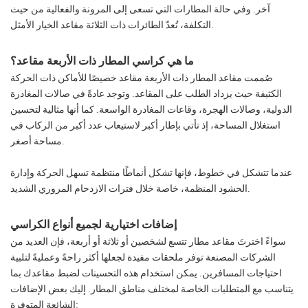
آخر. وفي حالة المطارات التي تسعى إلى المرونة والفعالية من حيث
التكلفة، تُعدّ الطائرات ذات الثلاثة مقاعد الخيار الأمثل.
ما هي كراسي المطار ذات الأربعة مقاعد؟
صُممت مقاعد المطار ذات الأربعة مقاعد خصيصًا للأماكن ذات الحركة
الكثيفة حيث يزداد الطلب على المقاعد. وتوجد عادةً في صالات المغادرة
الدولية، وصالات الهجرة، وقاعات المغادرة الواسعة. كما أنها مثالية لتحسين
استغلال المساحة، إذ تأتي بإطار أكبر لاستيعاب عدد أكبر من الركاب في
مساحة أصغر.
عندما تتشكل في خطوط، فإنها تشكل أنماطًا منتظمة تسهل الحركة وإدارة
الحشود المنظمة، خاصة خلال فترات الازدحام المروري الشديد.
إضافات اختيارية لجميع أنواع الكراسي
سواءً اخترتَ مقاعد مطار تتسع لشخصين أو ثلاثة أو أربعة، فإن العديد من
الشركات المصنعة توفر ملحقات مفيدة لجعلها أكثر راحةً وعمليةً لتلبية
احتياجات المسافرين. يمكن استخدام هذه التحسينات لضبط مقاعدك بما
يتناسب مع المتطلبات الخاصة لمختلف مناطق المطار. إليك بعض الإضافات
الشائعة المتوفرة: