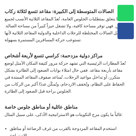
الصالات المتوسطة إلى الكبيرة: مقاعد تتسع لثلاثة ركاب
فيما يتعلق بمتطلبات الجلوس العامة، تُعدّ المقاعد الثلاثية الأنسب لجميع
الأغراض. فهي توفر مساحة كافية، ولا تشغل حيزاً كبيراً من مساحة الصالة.
وتُفضّل الصالات المختلطة للرحلات الداخلية والدولية المقاعد الثلاثية لأنها
تستوعب حركة المسافرين المستمرة بسهولة.
مراكز دولية مزدحمة: كراسي تتسع لأربعة أشخاص
تُعدّ المطارات الرئيسية التي تشهد حركة مرور كثيفة المكان الأمثل لوضع
مقاعد بأربعة مقاعد. ففي حال امتلاء بوابات الصعود إلى الطائرة بشكل
متكرر، أو تداخل مواعيد الرحلات، تُساعد صفوف المقاعد الممتدة في
الحفاظ على النظام، وتُخفف الازدحام، وتُمكّن عددًا أكبر من الركاب من
الجلوس براحة قبل الصعود إلى الطائرة.
مناطق عائلية أو مناطق جلوس خاصة
غالباً ما يكون مزج التكوينات هو الاستراتيجية الأذكى، على سبيل المثال:
استخدم المقاعد المزدوجة بالقرب من غرف الرضاعة أو مناطق
الاستراحة.