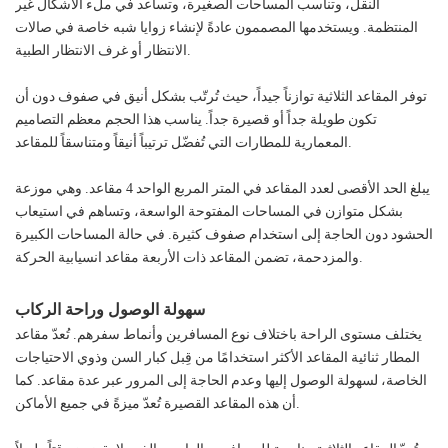
النقل، وتناسب المساحات الصغيرة، وتساعد في ملء الأشكال غير
المنتظمة. ويستخدمها المصممون عادةً لإنشاء زوايا شبه خاصة في صالات
الانتظار أو غرف الانتظار الطبية.
توفر المقاعد الثلاثية توازناً جيداً، حيث تُرتّب بشكل أنيق في صفوف دون أن
تكون طويلة جداً أو قصيرة جداً. يناسب هذا الحجم معظم التصاميم
المعمارية للمطارات التي تُفضّل ترتيباً أنيقاً ومتناسقاً للمقاعد.
يبلغ الحد الأقصى لعدد المقاعد في المتر المربع الواحد 4 مقاعد. وهي موزعة
بشكل متوازن في المساحات المفتوحة الواسعة، وتساهم في استيعاب
الحشود دون الحاجة إلى استخدام صفوف كثيرة. في حالة المساحات الكبيرة
والمزدحمة، تضمن المقاعد ذات الأربعة مقاعد انسيابية الحركة.
سهولة الوصول وراحة الركاب
يختلف مستوى الراحة باختلاف نوع المسافرين وأنماط سفرهم. تُعدّ مقاعد
المطار ثنائية المقاعد الأكثر استخدامًا من قِبل كبار السن وذوي الاحتياجات
الخاصة، لسهولة الوصول إليها وعدم الحاجة إلى المرور عبر عدة مقاعد. كما
أن هذه المقاعد القصيرة تُعدّ ميزةً في جميع الأماكن.