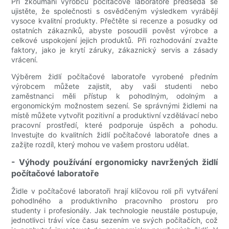
Při zkoumání výrobců počítačové laboratoře předsedá se
ujistěte, že společnosti s osvědčeným výsledkem vyrábějí
vysoce kvalitní produkty. Přečtěte si recenze a posudky od
ostatních zákazníků, abyste posoudili pověst výrobce a
celkové uspokojení jejich produktů. Při rozhodování zvažte
faktory, jako je krytí záruky, zákaznický servis a zásady
vrácení.
Výběrem židlí počítačové laboratoře vyrobené předním
výrobcem můžete zajistit, aby vaši studenti nebo
zaměstnanci měli přístup k pohodlným, odolným a
ergonomickým možnostem sezení. Se správnými židlemi na
místě můžete vytvořit pozitivní a produktivní vzdělávací nebo
pracovní prostředí, které podporuje úspěch a pohodu.
Investujte do kvalitních židlí počítačové laboratoře dnes a
zažijte rozdíl, který mohou ve vašem prostoru udělat.
- Výhody používání ergonomicky navržených židlí
počítačové laboratoře
Židle v počítačové laboratoři hrají klíčovou roli při vytváření
pohodlného a produktivního pracovního prostoru pro
studenty i profesionály. Jak technologie neustále postupuje,
jednotlivci tráví více času sezením ve svých počítačích, což