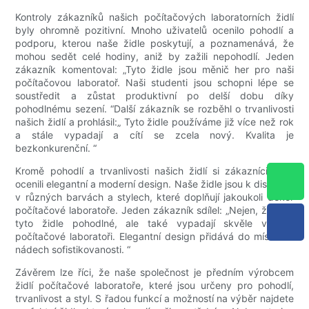
Kontroly zákazníků našich počítačových laboratorních židlí
byly ohromně pozitivní. Mnoho uživatelů ocenilo pohodlí a
podporu, kterou naše židle poskytují, a poznamenává, že
mohou sedět celé hodiny, aniž by zažili nepohodlí. Jeden
zákazník komentoval: „Tyto židle jsou měnič her pro naši
počítačovou laboratoř. Naši studenti jsou schopni lépe se
soustředit a zůstat produktivní po delší dobu díky
pohodlnému sezení. “Další zákazník se rozběhl o trvanlivosti
našich židlí a prohlásil:„ Tyto židle používáme již více než rok
a stále vypadají a cítí se zcela nový. Kvalita je
bezkonkurenční. “
Kromě pohodlí a trvanlivosti našich židlí si zákazníci také
ocenili elegantní a moderní design. Naše židle jsou k dispozici
v různých barvách a stylech, které doplňují jakoukoli dekor
počítačové laboratoře. Jeden zákazník sdílel: „Nejen, že jsou
tyto židle pohodlné, ale také vypadají skvěle v naší
počítačové laboratoři. Elegantní design přidává do místnosti
nádech sofistikovanosti. “
Závěrem lze říci, že naše společnost je předním výrobcem
židlí počítačové laboratoře, které jsou určeny pro pohodlí,
trvanlivost a styl. S řadou funkcí a možností na výběr najdete