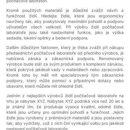
počítačové laboratoři.
Kromě použitých materiálů je důležité zvážit návrh a
funkčnost židlí. Hledejte židle, které jsou ergonomicky
navrženy tak, aby poskytovaly maximální pohodlí a podporu
uživatelům všech velikostí. Při výběru židlí počítačové
laboratoře jsou také nastavitelné funkce, jako je výška
sedadla, loketní opěrky a bederní podpora.
Dalším důležitým faktorem, který je třeba zvážit při nákupu
předsednictví počítačové laboratoře od předního výrobce, je
nabízená záruka a zákaznická podpora. Renomovaný
výrobce bude stát za svým produktem s komplexní zárukou,
která pokrývá jakékoli vady v materiálech nebo zpracování.
Kromě toho by měli mít specializovaný tým zákaznické
podpory, který může pomoci s případnými dotazy nebo
obavami, které můžete mít ohledně židlí.
Jedním z nejlepších výrobců židlí počítačové laboratoře na
trhu je nábytek XYZ. Nábytek XYZ podniká více než 20 let a
je známý tím, že produkuje vysoce kvalitní, odolné židle,
které jsou určeny pro optimální pohodlí a funkčnost. Jejich
židle jsou vyrobeny z prémiových materiálů a jsou postaveny
tak, aby vydržely, což z nich činí vynikající volbu pro jakékoli
nastavení počítačové laboratoře.