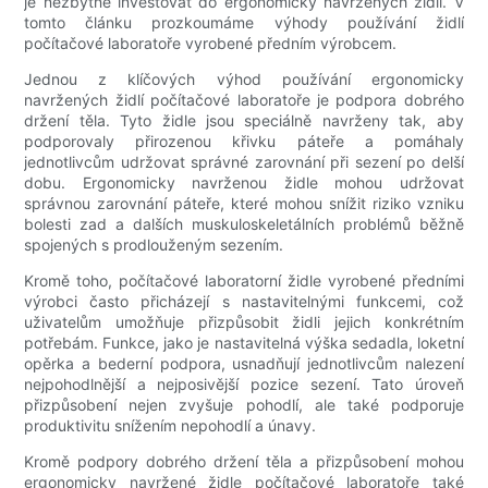
je nezbytné investovat do ergonomicky navržených židlí. V
tomto článku prozkoumáme výhody používání židlí
počítačové laboratoře vyrobené předním výrobcem.
Jednou z klíčových výhod používání ergonomicky
navržených židlí počítačové laboratoře je podpora dobrého
držení těla. Tyto židle jsou speciálně navrženy tak, aby
podporovaly přirozenou křivku páteře a pomáhaly
jednotlivcům udržovat správné zarovnání při sezení po delší
dobu. Ergonomicky navrženou židle mohou udržovat
správnou zarovnání páteře, které mohou snížit riziko vzniku
bolesti zad a dalších muskuloskeletálních problémů běžně
spojených s prodlouženým sezením.
Kromě toho, počítačové laboratorní židle vyrobené předními
výrobci často přicházejí s nastavitelnými funkcemi, což
uživatelům umožňuje přizpůsobit židli jejich konkrétním
potřebám. Funkce, jako je nastavitelná výška sedadla, loketní
opěrka a bederní podpora, usnadňují jednotlivcům nalezení
nejpohodlnější a nejposivější pozice sezení. Tato úroveň
přizpůsobení nejen zvyšuje pohodlí, ale také podporuje
produktivitu snížením nepohodlí a únavy.
Kromě podpory dobrého držení těla a přizpůsobení mohou
ergonomicky navržené židle počítačové laboratoře také