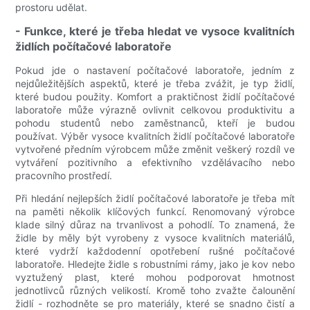
prostoru udělat.
- Funkce, které je třeba hledat ve vysoce kvalitních
židlích počítačové laboratoře
Pokud jde o nastavení počítačové laboratoře, jedním z
nejdůležitějších aspektů, které je třeba zvážit, je typ židlí,
které budou použity. Komfort a praktičnost židlí počítačové
laboratoře může výrazně ovlivnit celkovou produktivitu a
pohodu studentů nebo zaměstnanců, kteří je budou
používat. Výběr vysoce kvalitních židlí počítačové laboratoře
vytvořené předním výrobcem může změnit veškerý rozdíl ve
vytváření pozitivního a efektivního vzdělávacího nebo
pracovního prostředí.
Při hledání nejlepších židlí počítačové laboratoře je třeba mít
na paměti několik klíčových funkcí. Renomovaný výrobce
klade silný důraz na trvanlivost a pohodlí. To znamená, že
židle by měly být vyrobeny z vysoce kvalitních materiálů,
které vydrží každodenní opotřebení rušné počítačové
laboratoře. Hledejte židle s robustními rámy, jako je kov nebo
vyztužený plast, které mohou podporovat hmotnost
jednotlivců různých velikostí. Kromě toho zvažte čalounění
židlí - rozhodněte se pro materiály, které se snadno čistí a