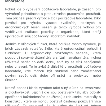
laboratoře
Pokud jde o vybavení počítačové laboratoře, je zásadní pro
vytvoření pohodlného a produktivního pracovního prostředí.
Tam přichází přední výrobce židlí počítačové laboratoře. Díky
pověsti pro výrobu vysoce kvalitních, odolných a
ergonomických řešení sezení je tento výrobce volbou pro
vzdělávací instituce, podniky a organizace, které chtějí
upgradovat svůj počítačový laboratorní nábytek.
Jedním z klíčových funkcí, které odlišuje tohoto výrobce, je
jejich závazek vytvářet židle, které upřednostňují pohodlí i
funkčnost. U ergonomicky navržených sedadel, která
podporují správné držení těla a snižují namáhání těla, mohou
uživatelé sedět po delší dobu, aniž by se cítili nepříjemně
nebo unavení. To je zvláště důležité v prostředí počítačové
laboratoře, kde mohou být studenti nebo zaměstnanci
povinni sedět delší dobu při práci na projektech nebo
úkolech.
Kromě pohodlí klade výrobce také silný důraz na trvanlivost
a dlouhověkost. Jejich židle jsou postaveny tak, aby odolaly
opotřebení každodenního používání, s robustními materiály a
konstrukcí, které se mohou postavit častému používání více
uživatelů. To znamená, že investice do židlí od tohoto