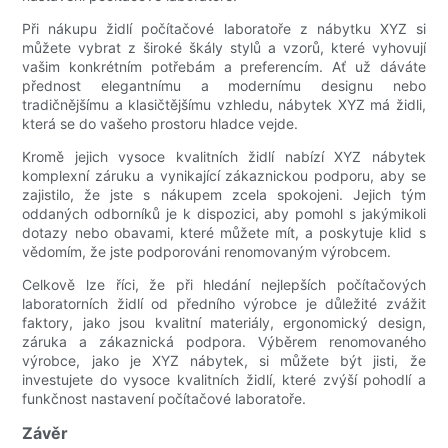
Při nákupu židlí počítačové laboratoře z nábytku XYZ si
můžete vybrat z široké škály stylů a vzorů, které vyhovují
vašim konkrétním potřebám a preferencím. Ať už dáváte
přednost elegantnímu a modernímu designu nebo
tradičnějšímu a klasičtějšímu vzhledu, nábytek XYZ má židli,
která se do vašeho prostoru hladce vejde.
Kromě jejich vysoce kvalitních židlí nabízí XYZ nábytek
komplexní záruku a vynikající zákaznickou podporu, aby se
zajistilo, že jste s nákupem zcela spokojeni. Jejich tým
oddaných odborníků je k dispozici, aby pomohl s jakýmikoli
dotazy nebo obavami, které můžete mít, a poskytuje klid s
vědomím, že jste podporováni renomovaným výrobcem.
Celkově lze říci, že při hledání nejlepších počítačových
laboratorních židlí od předního výrobce je důležité zvážit
faktory, jako jsou kvalitní materiály, ergonomický design,
záruka a zákaznická podpora. Výběrem renomovaného
výrobce, jako je XYZ nábytek, si můžete být jisti, že
investujete do vysoce kvalitních židlí, které zvýší pohodlí a
funkčnost nastavení počítačové laboratoře.
Závěr