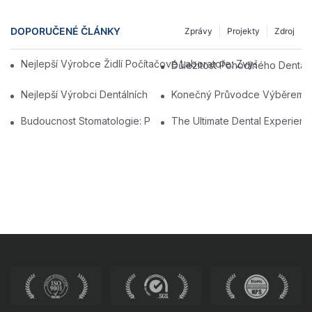
DOPORUČENÉ ČLÁNKY
Zprávy
Projekty
Zdroj
Nejlepší Výrobce Židlí Počítačové Laboratoře: Zvyšování Vzděl
Důležitost Pohodlného Dentální
Nejlepší Výrobci Dentálních Židlí V Číně: Inovace A Kvalita
Konečný Průvodce Výběrem Nej
Budoucnost Stomatologie: Personalizované Moderní Zubní Židl
The Ultimate Dental Experienc