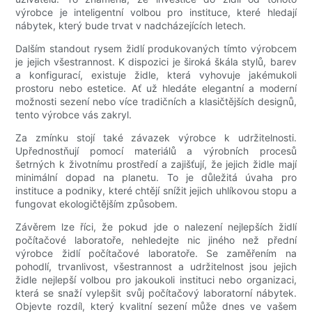
výrobce je inteligentní volbou pro instituce, které hledají
nábytek, který bude trvat v nadcházejících letech.
Dalším standout rysem židlí produkovaných tímto výrobcem
je jejich všestrannost. K dispozici je široká škála stylů, barev
a konfigurací, existuje židle, která vyhovuje jakémukoli
prostoru nebo estetice. Ať už hledáte elegantní a moderní
možnosti sezení nebo více tradičních a klasičtějších designů,
tento výrobce vás zakryl.
Za zmínku stojí také závazek výrobce k udržitelnosti.
Upřednostňují pomocí materiálů a výrobních procesů
šetrných k životnímu prostředí a zajišťují, že jejich židle mají
minimální dopad na planetu. To je důležitá úvaha pro
instituce a podniky, které chtějí snížit jejich uhlíkovou stopu a
fungovat ekologičtějším způsobem.
Závěrem lze říci, že pokud jde o nalezení nejlepších židlí
počítačové laboratoře, nehledejte nic jiného než přední
výrobce židlí počítačové laboratoře. Se zaměřením na
pohodlí, trvanlivost, všestrannost a udržitelnost jsou jejich
židle nejlepší volbou pro jakoukoli instituci nebo organizaci,
která se snaží vylepšit svůj počítačový laboratorní nábytek.
Objevte rozdíl, který kvalitní sezení může dnes ve vašem