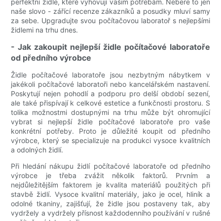
perfektní židle, které vyhovují vašim potřebám. Nebere to jen
naše slovo - zářící recenze zákazníků a posudky mluví samy
za sebe. Upgradujte svou počítačovou laboratoř s nejlepšími
židlemi na trhu dnes.
- Jak zakoupit nejlepší židle počítačové laboratoře
od předního výrobce
Židle počítačové laboratoře jsou nezbytným nábytkem v
jakékoli počítačové laboratoři nebo kancelářském nastavení.
Poskytují nejen pohodlí a podporu pro delší období sezení,
ale také přispívají k celkové estetice a funkčnosti prostoru. S
tolika možnostmi dostupnými na trhu může být ohromující
vybrat si nejlepší židle počítačové laboratoře pro vaše
konkrétní potřeby. Proto je důležité koupit od předního
výrobce, který se specializuje na produkci vysoce kvalitních
a odolných židlí.
Při hledání nákupu židlí počítačové laboratoře od předního
výrobce je třeba zvážit několik faktorů. Prvním a
nejdůležitějším faktorem je kvalita materiálů použitých při
stavbě židlí. Vysoce kvalitní materiály, jako je ocel, hliník a
odolné tkaniny, zajišťují, že židle jsou postaveny tak, aby
vydržely a vydržely přísnost každodenního používání v rušné