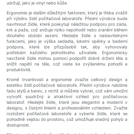
udržují, jako je vinyl nebo kůže.
Ergonomie je dalším důležitým faktorem, který je třeba zvážit
při výběru židlí počítačové laboratoře. Přední výrobce bude
navrhnout židle, které poskytují náležitou podporu pro záda,
krk a paže, což snižuje riziko nepohodlí nebo zranění během
dlouhého období sezení. Hledejte židle s nastavitelnými
funkcemi, jako je výška sedadla, loketní opěrky a bederní
podpora, které lze přizpůsobit tak, aby vyhovovaly
potřebám každého jednotlivého uživatele. Ergonomicky
navržené židle mohou pomoci podpořit dobré držení těla a
snížit napětí na těle, což vede ke zvýšenému pohodlí a
produktivitě.
Kromě trvanlivosti a ergonomie zvažte celkový design a
estetiku židlí počítačové laboratoře. Přední výrobce nabídne
řadu stylů a barev, z nichž si můžete vybrat, což vám umožní
vytvořit soudržný a atraktivní vzhled pro počítačovou
laboratoř. Hledejte židle, které jsou elegantní a moderní v
designu, s čistými liniemi a profesionálním vzhledem. Zvažte
rozložení počítačové laboratoře a vyberte židle, které se
pohodlně vejdou do prostoru, což umožňuje snadný pohyb a
dostupnost.