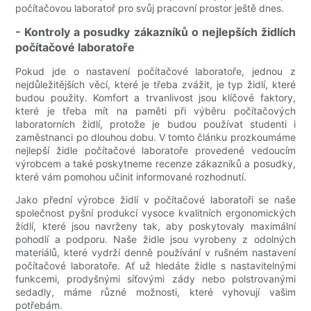
počítačovou laboratoř pro svůj pracovní prostor ještě dnes.
- Kontroly a posudky zákazníků o nejlepších židlích
počítačové laboratoře
Pokud jde o nastavení počítačové laboratoře, jednou z
nejdůležitějších věcí, které je třeba zvážit, je typ židlí, které
budou použity. Komfort a trvanlivost jsou klíčové faktory,
které je třeba mít na paměti při výběru počítačových
laboratorních židlí, protože je budou používat studenti i
zaměstnanci po dlouhou dobu. V tomto článku prozkoumáme
nejlepší židle počítačové laboratoře provedené vedoucím
výrobcem a také poskytneme recenze zákazníků a posudky,
které vám pomohou učinit informované rozhodnutí.
Jako přední výrobce židlí v počítačové laboratoři se naše
společnost pyšní produkcí vysoce kvalitních ergonomických
židlí, které jsou navrženy tak, aby poskytovaly maximální
pohodlí a podporu. Naše židle jsou vyrobeny z odolných
materiálů, které vydrží denně používání v rušném nastavení
počítačové laboratoře. Ať už hledáte židle s nastavitelnými
funkcemi, prodyšnými síťovými zády nebo polstrovanými
sedadly, máme různé možnosti, které vyhovují vašim
potřebám.