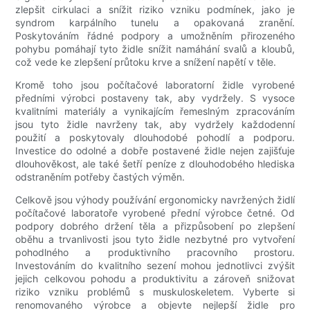
zlepšit cirkulaci a snížit riziko vzniku podmínek, jako je
syndrom karpálního tunelu a opakovaná zranění.
Poskytováním řádné podpory a umožněním přirozeného
pohybu pomáhají tyto židle snížit namáhání svalů a kloubů,
což vede ke zlepšení průtoku krve a snížení napětí v těle.
Kromě toho jsou počítačové laboratorní židle vyrobené
předními výrobci postaveny tak, aby vydržely. S vysoce
kvalitními materiály a vynikajícím řemeslným zpracováním
jsou tyto židle navrženy tak, aby vydržely každodenní
použití a poskytovaly dlouhodobé pohodlí a podporu.
Investice do odolné a dobře postavené židle nejen zajišťuje
dlouhověkost, ale také šetří peníze z dlouhodobého hlediska
odstraněním potřeby častých výměn.
Celkově jsou výhody používání ergonomicky navržených židlí
počítačové laboratoře vyrobené přední výrobce četné. Od
podpory dobrého držení těla a přizpůsobení po zlepšení
oběhu a trvanlivosti jsou tyto židle nezbytné pro vytvoření
pohodlného a produktivního pracovního prostoru.
Investováním do kvalitního sezení mohou jednotlivci zvýšit
jejich celkovou pohodu a produktivitu a zároveň snižovat
riziko vzniku problémů s muskuloskeletem. Vyberte si
renomovaného výrobce a objevte nejlepší židle pro