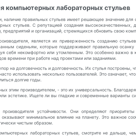
ля компьютерных лабораторных стульев
и, наличие правильных стульев имеет решающее значение для с
рных стульев. С репутацией создания высококачественных, д
, предприятий и организаций, стремящихся обновить свою ком
роизводителя, является их приверженность созданию стулье
ванным сиденьям, которые поддерживают правильную осанку и
вуя себя некомфортно или утомленным. Это особенно важно в 
дов времени при работе над проектами или заданиями.
упор на долговечность и долговечность. Их стулья построены, ч
сто использовать несколько пользователей. Это означает, что
литься долгие годы.
ых этим производителем, - это их универсальность. Благодаря
 или эстетике. Ищете ли вы гладкие и современные варианты с
 производителя устойчивости. Они определяют приоритеты
ья оказывают минимальное влияние на планету. Это важное с
огически чистым образом.
компьютерных лабораторных стульев, смотрите не дальше, ч