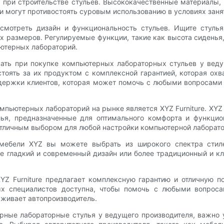
 при строительстве стульев. Высококачественные материалы, 
 и могут противостоять суровым использованию в условиях зан
мотреть дизайн и функциональность стульев. Ищите стулья,
 размеров. Регулируемые функции, такие как высота сиденья,
ютерных лабораторий.
ть при покупке компьютерных лабораторных стульев у ведущ
тоять за их продуктом с комплексной гарантией, которая охв
ддержки клиентов, которая может помочь с любыми вопросами 
ютерных лабораторий на рынке является XYZ Furniture. XYZ Fur
лья, предназначенные для оптимального комфорта и функци
 отличным выбором для любой настройки компьютерной лаборато
мебели XYZ вы можете выбрать из широкого спектра стил
 гладкий и современный дизайн или более традиционный и кла
Z Furniture предлагает комплексную гарантию и отличную п
х специалистов доступна, чтобы помочь с любыми вопроса
рживает автопроизводитель.
рные лабораторные стулья у ведущего производителя, важно 