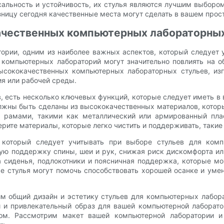
рсальность и устойчивость, их стулья являются лучшим выбор
зницу сегодня качественные места могут сделать в вашем прос
качественных компьютерных лабораторных
ории, одним из наиболее важных аспектов, который следует у
в компьютерных лабораторий могут значительно повлиять на о
высококачественных компьютерных лабораторных стульев, и
ия или рабочей среды.
 есть несколько ключевых функций, которые следует иметь в
 должны быть сделаны из высококачественных материалов, кото
 рамами, такими как металлический или армированный пла
рите материалы, которые легко чистить и поддерживать, такие 
который следует учитывать при выборе стульев для компь
ую поддержку спины, шеи и рук, снижая риск дискомфорта ил
 сиденья, подлокотники и поясничная поддержка, которые мо
е стулья могут помочь способствовать хорошей осанке и уме
им общий дизайн и эстетику стульев для компьютерных лабор
й и привлекательный образ для вашей компьютерной лаборато
м. Рассмотрим макет вашей компьютерной лаборатории и в