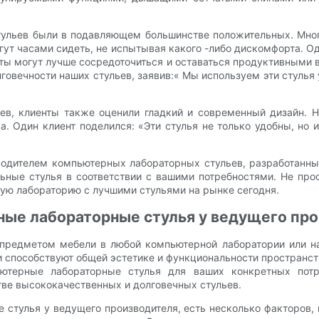
ульев были в подавляющем большинстве положительных. Мног
огут часами сидеть, не испытывая какого -либо дискомфорта. О
ты могут лучше сосредоточиться и оставаться продуктивными 
говечности наших стульев, заявив:« Мы используем эти стулья у
ев, клиенты также оценили гладкий и современный дизайн. На
. Один клиент поделился: «Эти стулья не только удобны, но 
одителем компьютерных лабораторных стульев, разработанных
ьные стулья в соответствии с вашими потребностями. Не про
ную лабораторию с лучшими стульями на рынке сегодня.
ные лабораторные стулья у ведущего пр
редметом мебели в любой компьютерной лаборатории или на
 способствуют общей эстетике и функциональности пространств
терные лабораторные стулья для ваших конкретных потре
тве высококачественных и долговечных стульев.
 стулья у ведущего производителя, есть несколько факторов