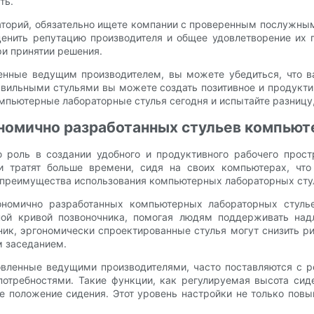
ть.
торий, обязательно ищете компании с проверенным послужны
ценить репутацию производителя и общее удовлетворение их 
ри принятии решения.
енные ведущим производителем, вы можете убедиться, что в
вильными стульями вы можете создать позитивное и продуктив
мпьютерные лабораторные стулья сегодня и испытайте разницу,
номично разработанных стульев компьют
оль в создании удобного и продуктивного рабочего простр
и тратят больше времени, сидя на своих компьютерах, чт
м преимущества использования компьютерных лабораторных сту
номично разработанных компьютерных лабораторных стулье
ной кривой позвоночника, помогая людям поддерживать над
, эргономически спроектированные стулья могут снизить ри
м заседанием.
овленные ведущими производителями, часто поставляются с 
потребностями. Такие функции, как регулируемая высота сид
 положение сидения. Этот уровень настройки не только повыш