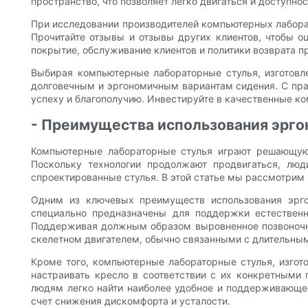
пространство, что позволяет легко двигаться и доступнос
При исследовании производителей компьютерных лабора
Прочитайте отзывы и отзывы других клиентов, чтобы о
покрытие, обслуживание клиентов и политики возврата п
Выбирая компьютерные лабораторные стулья, изготовл
долговечным и эргономичным вариантам сидения. С пра
успеху и благополучию. Инвестируйте в качественные ко
- Преимущества использования эрго
Компьютерные лабораторные стулья играют решающую р
Поскольку технологии продолжают продвигаться, люд
спроектированные стулья. В этой статье мы рассмотри
Одним из ключевых преимуществ использования эрго
специально предназначены для поддержки естествен
Поддерживая должным образом выровненное позвоночник
скелетном двигателем, обычно связанными с длительны
Кроме того, компьютерные лабораторные стулья, изгот
настраивать кресло в соответствии с их конкретными 
людям легко найти наиболее удобное и поддерживающее
счет снижения дискомфорта и усталости.