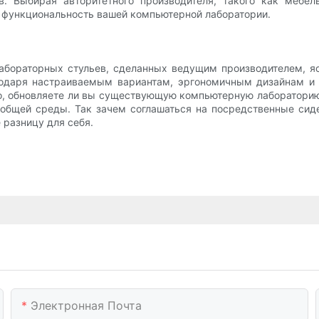
в. Выбирая авторитетного производителя, такого как мебе
и функциональность вашей компьютерной лаборатории.
абораторных стульев, сделанных ведущим производителем, яс
агодаря настраиваемым вариантам, эргономичным дизайнам и
го, обновляете ли вы существующую компьютерную лабораторию
общей среды. Так зачем соглашаться на посредственные сид
 разницу для себя.
Электронная Почта