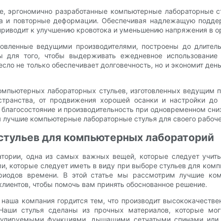
е, эргономично разработанные компьютерные лабораторные с
ала и повторные деформации. Обеспечивая надлежащую поддер
приводит к улучшению кровотока и уменьшению напряжения в о
отовленные ведущими производителями, построены до длител
ы для того, чтобы выдерживать ежедневное использование 
сло не только обеспечивает долговечность, но и экономит ден
омпьютерных лабораторных стульев, изготовленных ведущим п
странства, от продвижения хорошей осанки и настройки до
 благосостояние и производительность при одновременном сн
я лучшие компьютерные лабораторные стулья для своего рабоче
 стульев для компьютерных лабораторий
тории, одна из самых важных вещей, которые следует учитыва
, которые следует иметь в виду при выборе стульев для компь
ериодов времени. В этой статье мы рассмотрим лучшие ко
клиентов, чтобы помочь вам принять обоснованное решение.
 наша компания гордится тем, что производит высококачестве
Наши стулья сделаны из прочных материалов, которые мог
гулируемыми функциями, дышащими сетчатыми спинами или 