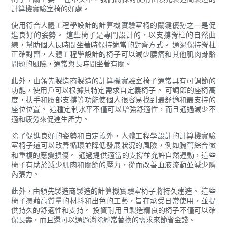
計算機實驗室椅的好處。
使用符合人體工程學設計的計算機實驗室椅的關鍵優勢之一是促
進良好的姿勢。 這些椅子是專門設計的，以支撐脊柱的自然曲
線，幫助個人長時間坐著時保持適當的對齊方式。 通過保持脊柱
正確對齊，人體工程學設計的椅子可以減少腰痛和其他肌肉骨骼
問題的風險，通常與長時間坐著有關。
此外，由領先製造商製造的計算機實驗室椅子通常具有可調節的
功能，使用戶可以根據其特定需求自定義椅子。 可調節的座椅高
度，扶手和腰部支撐等功能使個人很容易找到最舒適和最支持的
座位位置。 這種定制水平不僅可以增強舒適性，而且通過減少不
適和疲勞來促進生產力。
除了促進良好的姿勢和自定義外，人體工程學設計的計算機實驗
室椅子還可以改善循環並降低發展狀況的風險，例如腕管綜合徵
和重複的應變損傷。 通過提供適當的支撐並允許自然運動，這些
椅子有助於減少肌肉和關節的壓力，從而改善血液流動並減少體
內張力。
此外，由領先製造商製造的計算機實驗室椅子將持久建造。 這些
椅子憑藉高質量的材料和出色的工藝，旨在承受日常使用，並提
供持久的舒適性和支持。 投資耐用且製造精良的椅子不僅可以確
保長壽，而且還可以通過消除經常替換的需求來節省金錢。