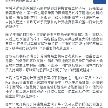
商那裡購買的重要性。
當希望從領先的製造商那裡購買計算機實驗室椅子時，有幾個因
素需要考慮。 第一個也是最重要的因素是用於椅子建造的材料的
質量。 高質量的材料，例如鋼，鋁和耐用的織物，可確保椅子可
以持久建造，並且可以承受繁忙的計算機實驗室設置中日常使用
的嚴格性。
除了使用的材料外，重要的是要考慮椅子的設計和功能。 尋找以
人體工程學設計的椅子，為各種規模的用戶提供最大的舒適度和
支持。 在選擇計算機實驗室椅子時，可調節的功能（例如座椅高
度，扶手和腰部支撐）也是重要的考慮因素。
從領先的製造商購買計算機實驗室椅時要考慮的另一個重要因素
是提供的保修和客戶支持。 著名的製造商將採用全面的保修，涵
蓋材料或做工中的任何缺陷。 此外，他們應該擁有一個專門的客
戶支持團隊，可以幫助您解決您對椅子的任何問題或疑慮。
市場上最重要的計算機實驗室椅子製造商之一是XYZ家具。 XYZ
Furniture從事業務已有20多年的歷史，並以生產高質量，耐用的
椅子而聞名，這些椅子是為最佳舒適性和功能而設計的。 他們的
椅子是用高級材料製成的，可持久建造，使其成為任何計算機實
驗室設置的絕佳選擇。
從XYZ家具購買計算機實驗室椅子時，您可以從多種樣式和設計