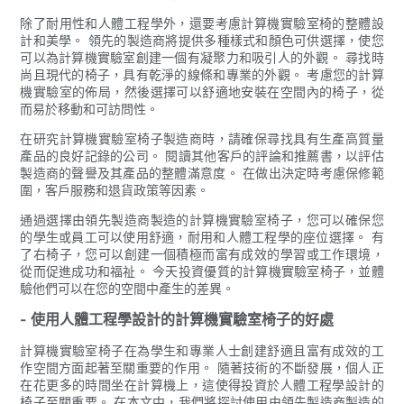
除了耐用性和人體工程學外，還要考慮計算機實驗室椅的整體設
計和美學。 領先的製造商將提供多種樣式和顏色可供選擇，使您
可以為計算機實驗室創建一個有凝聚力和吸引人的外觀。 尋找時
尚且現代的椅子，具有乾淨的線條和專業的外觀。 考慮您的計算
機實驗室的佈局，然後選擇可以舒適地安裝在空間內的椅子，從
而易於移動和可訪問性。
在研究計算機實驗室椅子製造商時，請確保尋找具有生產高質量
產品的良好記錄的公司。 閱讀其他客戶的評論和推薦書，以評估
製造商的聲譽及其產品的整體滿意度。 在做出決定時考慮保修範
圍，客戶服務和退貨政策等因素。
通過選擇由領先製造商製造的計算機實驗室椅子，您可以確保您
的學生或員工可以使用舒適，耐用和人體工程學的座位選擇。 有
了右椅子，您可以創建一個積極而富有成效的學習或工作環境，
從而促進成功和福祉。 今天投資優質的計算機實驗室椅子，並體
驗他們可以在您的空間中產生的差異。
- 使用人體工程學設計的計算機實驗室椅子的好處
計算機實驗室椅子在為學生和專業人士創建舒適且富有成效的工
作空間方面起著至關重要的作用。 隨著技術的不斷發展，個人正
在花更多的時間坐在計算機上，這使得投資於人體工程學設計的
椅子至關重要。 在本文中，我們將探討使用由領先製造商製造的