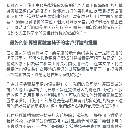
總體而言，使用由領先製造商製造的符合人體工程學設計的計算
機實驗室椅的好處很多。 從促進良好的姿勢和自定義到提高循環
和耐用性，這些椅子對於創建舒適且富有成效的工作空間至關重
要。 通過投資優質的座位，個人可以提高自己的整體福祉和生產
力，同時降低肌肉骨骼問題的風險。 選擇一個知名的製造商，並
找到今天工作空間的最佳計算機實驗室椅子。
- 最好的計算機實驗室椅子的客戶評論和推薦
在設置計算機實驗室時，要考慮的最重要的事情之一是將使用的
椅子類型。 舒適性和耐用性是選擇計算機實驗室椅子時要記住的
關鍵因素，因為學生和員工將長時間使用它們。 在本文中，我們
將探討由領先製造商製造的最好的計算機實驗室椅子，並提供客
戶評論和推薦，以幫助您做出明智的決定。
作為計算機實驗室椅的領先製造商，我們的公司以生產高質量的
符合人體工程學椅子而自豪，旨在提供最大的舒適性和支持。 我
們的椅子是用耐用的材料製成的，可以在繁忙的計算機實驗室設
置中承受每日使用。 無論您是在尋找具有可調節功能的椅子，透
氣的網狀背部還是襯墊座椅，我們都有各種適合您需求的選擇。
我們的計算機實驗室椅子的客戶評論非常積極。 許多用戶讚揚了
我們的椅子提供的舒適和支持，並指出他們可以坐了幾個小時而
不會感到不適。 一位客戶評論說：“這些椅子是我們計算機實驗室