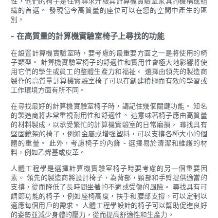
性，他們的椅子是任何尋求升級其計算機實驗室家具的機構或組
織的首選。 發現當今高質量的座位可以在您的空間中產生的區
別。
- 在高質量的計算機實驗室椅子上尋找的功能
在設置計算機實驗室時，要考慮的最重要方面之一是將使用的椅
子類型。 計算機實驗室椅子的舒適性和實用性會極大地影響將使
用它們的學生或員工的整體生產力和福祉。 選擇由領先的製造商
製作的高質量計算機實驗室椅子可以在創建積極而有效的學習或
工作環境方面有所不同。
在尋找最好的計算機實驗室椅子時，請記住幾個關鍵功能。 知名
的製造商將非常重視耐用性和舒適性。 這意味著椅子應由高質量
的材料製成，以承受繁忙的計算機實驗室的日常磨損。 尋找具有
堅固鏡架的椅子，例如金屬或增強塑料，可以支撐各種大小的個
體的重量。 此外，考慮椅子的內飾 - 選擇易於清潔和維護的材
料，例如乙烯基或皮革。
人體工程學是選擇計算機實驗室椅子時要考慮的另一個重要因
素。 領先的製造商將設計椅子，為背部，頸部和手臂提供適當的
支撐，從而降低了長時間坐著的不適或受傷的風險。 尋找具有可
調節功能的椅子，例如座椅高度，扶手和腰部支撐，可以定制以
適應每個用戶的需求。 人體工程學設計的椅子可以幫助促進良好
的姿勢並減少身體的壓力，從而提高舒適性和生產力。