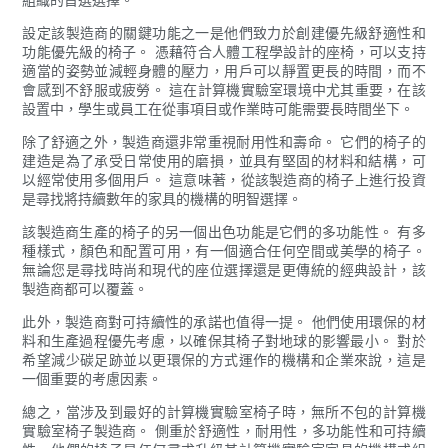
設定該製造商的關鍵功能之一是他們致力於創建優先級舒適性和
功能優先級的椅子。 憑藉符合人體工程學設計的座椅，可以支持
適當的姿勢並減輕身體的壓力，用戶可以靜置更長的時間，而不
會感到不舒服或疲勞。 這在計算機實驗室環境中尤其重要，在該
設置中，學生或員工在從事項目或作業時可能需要長時間坐下。
除了舒適之外，製造商還非常重視耐用性和壽命。 它們的椅子的
建造是為了承受日常使用的磨損，並具有堅固的材料和結構，可
以經常使用多個用戶。 這意味著，從該製造商的椅子上進行投資
是尋找將持續數年的家具的機構的明智選擇。
該製造商生產的椅子的另一個出色功能是它們的多功能性。 有多
種樣式，顏色和配置可用，有一個適合任何空間或美學的椅子。
無論您是尋找時尚和現代的座位選擇還是更傳統的經典設計，該
製造商都可以覆蓋。
此外，製造商對可持續性的承諾也值得一提。 他們使用環保的材
料和生產過程優先考慮，以確保其椅子對地球的影響最小。 對於
希望減少碳足跡並以更環保的方式運作的機構和企業來說，這是
一個重要的考慮因素。
總之，當涉及到最好的計算機實驗室椅子時，無所不包的計算機
實驗室椅子製造商。 側重於舒適性，耐用性，多功能性和可持續