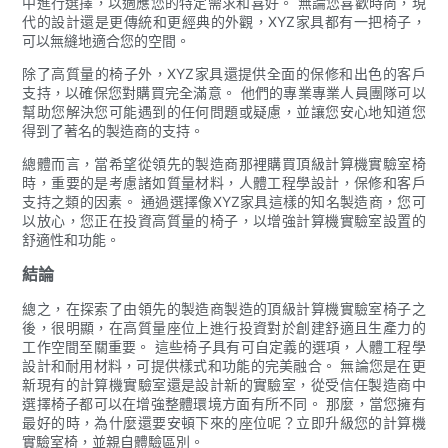
中進行選擇，以適應您的特定需求和喜好。 無論您喜歡時尚，現
代的設計還是更傳統和更經典的外觀，XYZ家具都有一把椅子，
可以無縫地適合您的空間。
除了高質量的椅子外，XYZ家具還提供全面的保修和出色的客戶
支持，以確保您對購買完全滿意。 他們的專業專業人員團隊可以
幫助您解決您可能遇到的任何問題或疑慮，並讓您安心地知道您
得到了著名的製造商的支持。
總體而言，當希望從領先的製造商那裡購買頂級計算機實驗室椅
時，重要的是考慮諸如質量材料，人體工程學設計，保修和客戶
支持之類的因素。 通過選擇像XYZ家具這樣的知名製造商，您可
以放心，您正在投資高質量的椅子，以增強計算機實驗室設置的
舒適性和功能。
結論
總之，在探索了由領先的製造商製造的頂級計算機實驗室椅子之
後，很明顯，在高質量座位上進行投資對於創建舒適且生產力的
工作空間至關重要。 這些椅子具有可自定義的選項，人體工程學
設計和耐用材料，可提供樣式和功能的完美融合。 無論您是在更
新現有的計算機實驗室還是設計新的實驗室，從受信任製造商中
選擇椅子都可以在增強整體環境方面有所不同。 那麼，當您擁有
最好的時，為什麼還要安頓下來的座位呢？立即升級您的計算機
實驗室椅，並親自體驗區別。