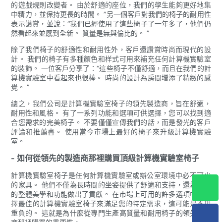
的遊戲規則改變者。 由於舒適的座位，我們的學生能夠更好地集
中精力，並保持更長的時間。 ”另一個客戶對我們的椅子的耐用性
表示讚賞，並說：“我們已經使用了這些椅子了一年多了，他們仍
然看起來並感到全新。 質量是無與倫比的。 ”
除了我們椅子的舒適性和耐用性外，客戶還讚賞時尚而現代的設
計。 我們的椅子有多種顏色和样式可用來補充任何計算機實驗室
的裝飾。 一位客戶分享了：“這些椅子不僅舒適，而且在我們的計
算機實驗室中看起來也很棒。 時尚的設計為房間增添了精緻的感
覺。 ”
總之，我們公司是計算機實驗室椅子的領先製造商，旨在舒適，
耐用性和風格。 有了一系列功能和選項可供選擇，您可以找到適
合您需求的完美椅子。 不要僅僅宣傳我們的話，而是發光的客戶
評論和推薦書。 使用當今市場上最好的椅子來升級計算機實驗
室。
- 如何從領先​​的製造商那裡購買頂級計算機實驗室椅子
計算機實驗室椅子是任何計算機實驗室或辦公室環境中必不可少
的家具。 他們不僅為長時間的坐姿提供了舒適和支持，還為空間
的整體美學和功能做出了貢獻。 在市場上可用的許多選項中，選
擇最佳的計算機實驗室椅子來滿足您的特定需求，這可能是不堪
重負的。 這就是為什麼從專門生產高質量和耐用椅子的領先製造