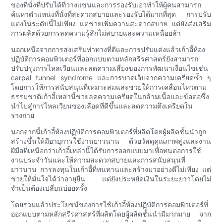
ของที่นั่งที่ปรับได้ที่วางแขนและการรองรับเอวทำให้ผู้คนสามารถ
ค้นหาตำแหน่งที่นั่งที่สะดวกสบายและรองรับได้มากที่สุด การปรับ
แต่งในระดับนี้ไม่เพียง แต่ช่วยเพิ่มความสะดวกสบาย แต่ยังส่งเสริม
การผลิตด้วยการลดความรู้สึกไม่สบายและความเหนื่อยล้า
นอกเหนือจากการส่งเสริมท่าทางที่ดีและการปรับแต่งแล้วเก้าอี้ห้อง
ปฏิบัติการคอมพิวเตอร์ที่ออกแบบตามหลักสรีรศาสตร์ยังสามารถ
ปรับปรุงการไหลเวียนและลดความเสี่ยงของการพัฒนาเงื่อนไขเช่น
carpal tunnel syndrome และการบาดเจ็บจากความเครียดซ้ำ ๆ
โดยการให้การสนับสนุนที่เหมาะสมและช่วยให้การเคลื่อนไหวตาม
ธรรมชาติเก้าอี้เหล่านี้ช่วยลดความเครียดในกล้ามเนื้อและข้อต่อซึ่ง
นำไปสู่การไหลเวียนของเลือดที่ดีขึ้นและลดความตึงเครียดใน
ร่างกาย
นอกจากนี้เก้าอี้ห้องปฏิบัติการคอมพิวเตอร์ที่ผลิตโดยผู้ผลิตชั้นนำถูก
สร้างขึ้นให้มีอายุการใช้งานยาวนาน ด้วยวัสดุคุณภาพสูงและงาน
ฝีมือที่เหนือกว่าเก้าอี้เหล่านี้ได้รับการออกแบบมาเพื่อทนต่อการใช้
งานประจำวันและให้ความสะดวกสบายและการสนับสนุนที่
ยาวนาน การลงทุนในเก้าอี้ที่ทนทานและสร้างมาอย่างดีไม่เพียง แต่
ช่วยให้มั่นใจได้ว่าอายุยืน แต่ยังประหยัดเงินในระยะยาวโดยไม่
จำเป็นต้องเปลี่ยนบ่อยครั้ง
โดยรวมแล้วประโยชน์ของการใช้เก้าอี้ห้องปฏิบัติการคอมพิวเตอร์ที่
ออกแบบตามหลักสรีรศาสตร์ที่ผลิตโดยผู้ผลิตชั้นนำมีมากมาย จาก