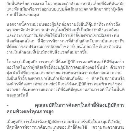
กับพื้นที่หรือความงาม ไม่ว่าคุณจะกำลังมองหาตัวเลือกที่นั่งที่ทันสมัย
และทันสมัยหรือการออกแบบแบบดั้งเดิมและคลาสสิกมากกว่าผู้ผลิต
รายนี้ได้ครอบคลุม
นอกจากนี้ความมุ่งมั่นของผู้ผลิตต่อความยั่งยืนก็คุ้มค่าที่จะกล่าวถึง
พวกเขาจัดลำดับความสำคัญโดยใช้วัสดุที่เป็นมิตรกับสิ่งแวดล้อม
และกระบวนการผลิตเพื่อให้มั่นใจว่าเก้าอี้ของพวกเขามีผลกระทบ
น้อยที่สุดต่อโลก นี่คือการพิจารณาที่สำคัญสำหรับสถาบันและธุรกิจ
ที่ต้องการลดปริมาณการปล่อยก๊าซคาร์บอนไดออกไซด์และดำเนิน
งานในลักษณะที่เป็นมิตรกับสิ่งแวดล้อมมากขึ้น
โดยสรุปเมื่อพูดถึงการหาเก้าอี้ห้องปฏิบัติการคอมพิวเตอร์ที่ดีที่สุดอย่า
มองไกลไปกว่าผู้ผลิตเก้าอี้ห้องปฏิบัติการคอมพิวเตอร์ชั้นนำ ด้วยการ
มุ่งเน้นไปที่ความสะดวกสบายความทนทานความเก่งกาจและความ
ยั่งยืนเก้าอี้ของพวกเขาเป็นตัวเลือกอันดับต้น ๆ สำหรับสถาบันหรือ
องค์กรที่ต้องการอัพเกรดเฟอร์นิเจอร์ห้องปฏิบัติการคอมพิวเตอร์ของ
พวกเขา ค้นพบความแตกต่างที่ที่นั่งที่มีคุณภาพสามารถทำได้ในพื้นที่
ของคุณวันนี้
- คุณสมบัติในการค้นหาในเก้าอี้ห้องปฏิบัติการ
คอมพิวเตอร์คุณภาพสูง
เมื่อพูดถึงการตั้งค่าห้องปฏิบัติการคอมพิวเตอร์หนึ่งในแง่มุมที่สำคัญ
ที่สุดที่ควรพิจารณาคือประเภทของเก้าอี้ที่จะใช้ ความสะดวกสบาย