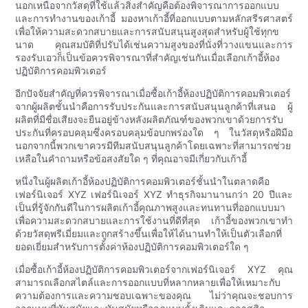
นอกเหนือจากวัสดุที่ใช้แล้วสิ่งสำคัญคือต้องพิจารณาการออกแบบ
และการทำงานของเก้าอี้ มองหาเก้าอี้ที่ออกแบบตามหลักสรีรศาสตร์
เพื่อให้ความสะดวกสบายและการสนับสนุนสูงสุดสำหรับผู้ใช้ทุกข
นาด คุณสมบัติที่ปรับได้เช่นความสูงของที่นั่งที่วางแขนและการ
รองรับเอวก็เป็นข้อควรพิจารณาที่สำคัญเช่นกันเมื่อเลือกเก้าอี้ห้อง
ปฏิบัติการคอมพิวเตอร์
อีกปัจจัยสำคัญที่ควรพิจารณาเมื่อซื้อเก้าอี้ห้องปฏิบัติการคอมพิวเตอร์
จากผู้ผลิตชั้นนำคือการรับประกันและการสนับสนุนลูกค้าที่เสนอ ผู้
ผลิตที่มีชื่อเสียงจะยืนอยู่ข้างหลังผลิตภัณฑ์ของพวกเขาด้วยการรับ
ประกันที่ครอบคลุมซึ่งครอบคลุมข้อบกพร่องใด ๆ ในวัสดุหรือฝีมือ
นอกจากนี้พวกเขาควรมีทีมสนับสนุนลูกค้าโดยเฉพาะที่สามารถช่วย
เหลือในคำถามหรือข้อสงสัยใด ๆ ที่คุณอาจมีเกี่ยวกับเก้าอี้
หนึ่งในผู้ผลิตเก้าอี้ห้องปฏิบัติการคอมพิวเตอร์ชั้นนำในตลาดคือ
เฟอร์นิเจอร์ XYZ เฟอร์นิเจอร์ XYZ ทำธุรกิจมานานกว่า 20 ปีและ
เป็นที่รู้จักกันดีในการผลิตเก้าอี้คุณภาพสูงและทนทานที่ออกแบบมา
เพื่อความสะดวกสบายและการใช้งานที่ดีที่สุด เก้าอี้ของพวกเขาทำ
ด้วยวัสดุพรีเมี่ยมและถูกสร้างขึ้นเพื่อให้ได้นานทำให้เป็นตัวเลือกที่
ยอดเยี่ยมสำหรับการตั้งค่าห้องปฏิบัติการคอมพิวเตอร์ใด ๆ
เมื่อซื้อเก้าอี้ห้องปฏิบัติการคอมพิวเตอร์จากเฟอร์นิเจอร์ XYZ คุณ
สามารถเลือกสไตล์และการออกแบบที่หลากหลายเพื่อให้เหมาะกับ
ความต้องการและความชอบเฉพาะของคุณ ไม่ว่าคุณจะชอบการ