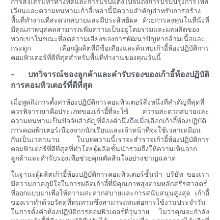
การส่งเสริมท่าทางที่ดีและการปรับแต่งไปจนถึงการปรับปรุงการไหล
เวียนและความทนทานเก้าอี้เหล่านี้มีความสำคัญสำหรับการสร้าง
พื้นที่ทำงานที่สะดวกสบายและมีประสิทธิผล ด้วยการลงทุนในที่นั่งที่
มีคุณภาพบุคคลสามารถเพิ่มความเป็นอยู่โดยรวมและผลผลิตของ
พวกเขาในขณะที่ลดความเสี่ยงของการพัฒนาปัญหากล้ามเนื้อและ
กระดูก เลือกผู้ผลิตที่มีชื่อเสียงและค้นพบเก้าอี้ห้องปฏิบัติการ
คอมพิวเตอร์ที่ดีที่สุดสำหรับพื้นที่ทำงานของคุณวันนี้
- บทวิจารณ์ของลูกค้าและคำรับรองของเก้าอี้ห้องปฏิบัติ
การคอมพิวเตอร์ที่ดีที่สุด
เมื่อพูดถึงการตั้งค่าห้องปฏิบัติการคอมพิวเตอร์สิ่งหนึ่งที่สำคัญที่สุดที่
ควรพิจารณาคือประเภทของเก้าอี้ที่จะใช้ ความสะดวกสบายและ
ความทนทานเป็นปัจจัยสำคัญที่ต้องคำนึงถึงเมื่อเลือกเก้าอี้ห้องปฏิบัติ
การคอมพิวเตอร์เนื่องจากนักเรียนและเจ้าหน้าที่จะใช้เวลาเหมือน
กันเป็นเวลานาน ในบทความนี้เราจะสำรวจเก้าอี้ห้องปฏิบัติการ
คอมพิวเตอร์ที่ดีที่สุดที่ทำโดยผู้ผลิตชั้นนำรวมถึงให้ความเห็นจาก
ลูกค้าและคำรับรองเพื่อช่วยคุณตัดสินใจอย่างชาญฉลาด
ในฐานะผู้ผลิตเก้าอี้ห้องปฏิบัติการคอมพิวเตอร์ชั้นนำ บริษัท ของเรา
มีความภาคภูมิใจในการผลิตเก้าอี้ที่มีคุณภาพสูงตามหลักสรีรศาสตร์
ที่ออกแบบมาเพื่อให้ความสะดวกสบายและการสนับสนุนสูงสุด เก้าอี้
ของเราทำด้วยวัสดุที่ทนทานซึ่งสามารถทนต่อการใช้งานประจำวัน
ในการตั้งค่าห้องปฏิบัติการคอมพิวเตอร์ที่วุ่นวาย ไม่ว่าคุณจะกำลัง