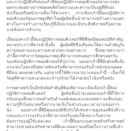
และการปฏิบัติจริงของเก้าอี้ห้องปฏิบัติการคอมพิวเตอร์สามารถส่ง
ผลกระทบอย่างมากต่อผลผลิตโดยรวมและความเป็นอยู่ที่ดีของ
นักเรียนหรือพนักงานที่จะใช้พวกเขา การเลือกเก้าอี้ห้องปฏิบัติการ
คอมพิวเตอร์คุณภาพสูงที่ทำโดยผู้ผลิตชั้นนำสามารถสร้างความแตก
ต่างในการสร้างการเรียนรู้ที่เป็นบวกและมีประสิทธิภาพหรือสภาพ
แวดล้อมการทำงาน
เมื่อมองหาเก้าอี้ห้องปฏิบัติการคอมพิวเตอร์ที่ดีที่สุดมีคุณสมบัติสำคัญ
หลายประการที่ควรคำนึงถึง ผู้ผลิตที่มีชื่อเสียงจะให้ความสำคัญกับ
ความทนทานและความสะดวกสบายอย่างมาก ซึ่งหมายความว่า
เก้าอี้ควรทำจากวัสดุคุณภาพสูงที่สามารถทนต่อการสึกหรอทุกวัน
ของห้องปฏิบัติการคอมพิวเตอร์ที่วุ่นวาย มองหาเก้าอี้ที่มีเฟรมที่แข็ง
แรงเช่นโลหะหรือพลาสติกเสริมที่สามารถรองรับน้ำหนักของบุคคล
ที่มีขนาดแตกต่างกัน นอกจากนี้ให้พิจารณาเบาะของเก้าอี้ - เลือกใช้
วัสดุที่ทำความสะอาดและบำรุงรักษาได้ง่ายเช่นไวนิลหรือหนัง
การยศาสตร์เป็นอีกปัจจัยสำคัญที่ต้องพิจารณาเมื่อเลือกเก้าอี้ห้อง
ปฏิบัติการคอมพิวเตอร์ ผู้ผลิตชั้นนำจะออกแบบเก้าอี้ที่ให้การ
สนับสนุนที่เหมาะสมสำหรับด้านหลังคอและแขนลดความเสี่ยงของ
ความรู้สึกไม่สบายหรือการบาดเจ็บในช่วงระยะเวลานานของการ
นั่ง มองหาเก้าอี้ที่มีคุณสมบัติที่ปรับได้เช่นความสูงของที่นั่งที่วาง
แขนและการรองรับเอวที่สามารถปรับแต่งให้เหมาะกับความ
ต้องการของผู้ใช้แต่ละคน เก้าอี้ที่ออกแบบตามหลักสรีรศาสตร์
สามารถช่วยส่งเสริมท่าทางที่ดีและลดความเครียดในร่างกายซึ่งนำ