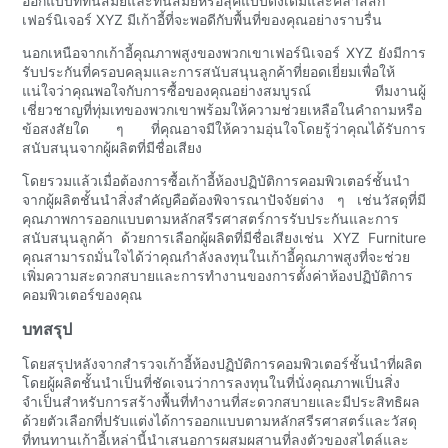
ออกแบบที่ทันสมัยและทันสมัยหรือลุคแบบดั้งเดิมและคลาสสิก
เฟอร์นิเจอร์ XYZ มีเก้าอี้ที่จะพอดีกับพื้นที่ของคุณอย่างราบรื่น
นอกเหนือจากเก้าอี้คุณภาพสูงของพวกเขาเฟอร์นิเจอร์ XYZ ยังมีการ
รับประกันที่ครอบคลุมและการสนับสนุนลูกค้าที่ยอดเยี่ยมเพื่อให้
แน่ใจว่าคุณพอใจกับการซื้อของคุณอย่างสมบูรณ์ ทีมงานผู้
เชี่ยวชาญที่ทุ่มเทของพวกเขาพร้อมให้ความช่วยเหลือในคำถามหรือ
ข้อสงสัยใด ๆ ที่คุณอาจมีให้ความอุ่นใจโดยรู้ว่าคุณได้รับการ
สนับสนุนจากผู้ผลิตที่มีชื่อเสียง
โดยรวมแล้วเมื่อต้องการซื้อเก้าอี้ห้องปฏิบัติการคอมพิวเตอร์ชั้นนำ
จากผู้ผลิตชั้นนำสิ่งสำคัญคือต้องพิจารณาปัจจัยต่าง ๆ เช่นวัสดุที่มี
คุณภาพการออกแบบตามหลักสรีรศาสตร์การรับประกันและการ
สนับสนุนลูกค้า ด้วยการเลือกผู้ผลิตที่มีชื่อเสียงเช่น XYZ Furniture
คุณสามารถมั่นใจได้ว่าคุณกำลังลงทุนในเก้าอี้คุณภาพสูงที่จะช่วย
เพิ่มความสะดวกสบายและการทำงานของการตั้งค่าห้องปฏิบัติการ
คอมพิวเตอร์ของคุณ
บทสรุป
โดยสรุปหลังจากสำรวจเก้าอี้ห้องปฏิบัติการคอมพิวเตอร์ชั้นนำที่ผลิต
โดยผู้ผลิตชั้นนำเป็นที่ชัดเจนว่าการลงทุนในที่นั่งคุณภาพเป็นสิ่ง
จำเป็นสำหรับการสร้างพื้นที่ทำงานที่สะดวกสบายและมีประสิทธิผล
ด้วยตัวเลือกที่ปรับแต่งได้การออกแบบตามหลักสรีรศาสตร์และวัสดุ
ที่ทนทานเก้าอี้เหล่านี้นำเสนอการผสมผสานที่ลงตัวของสไตล์และ