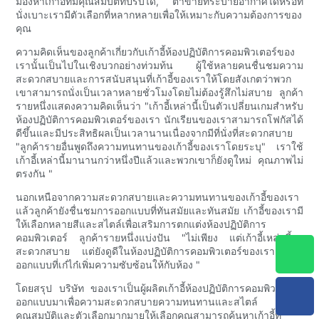
มองหาเก้าอี้ที่มีคุณสมบัติที่ปรับได้, ตาข่ายที่ระบายอากาศได้หรือที่
นั่งเบาะเรามีตัวเลือกที่หลากหลายเพื่อให้เหมาะกับความต้องการของ
คุณ
ความคิดเห็นของลูกค้าเกี่ยวกับเก้าอี้ห้องปฏิบัติการคอมพิวเตอร์ของ
เรานั้นเป็นไปในเชิงบวกอย่างท่วมท้น ผู้ใช้หลายคนชื่นชมความ
สะดวกสบายและการสนับสนุนที่เก้าอี้ของเราให้โดยสังเกตว่าพวก
เขาสามารถนั่งเป็นเวลาหลายชั่วโมงโดยไม่ต้องรู้สึกไม่สบาย ลูกค้า
รายหนึ่งแสดงความคิดเห็นว่า "เก้าอี้เหล่านี้เป็นตัวเปลี่ยนเกมสำหรับ
ห้องปฏิบัติการคอมพิวเตอร์ของเรา นักเรียนของเราสามารถโฟกัสได้
ดีขึ้นและมีประสิทธิผลเป็นเวลานานเนื่องจากมีที่นั่งที่สะดวกสบาย
"ลูกค้ารายอื่นพูดถึงความทนทานของเก้าอี้ของเราโดยระบุ" เราใช้
เก้าอี้เหล่านี้มานานกว่าหนึ่งปีแล้วและพวกเขาก็ยังดูใหม่ คุณภาพไม่
ตรงกัน "
นอกเหนือจากความสะดวกสบายและความทนทานของเก้าอี้ของเรา
แล้วลูกค้ายังชื่นชมการออกแบบที่ทันสมัยและทันสมัย เก้าอี้ของเรามี
ให้เลือกหลายสีและสไตล์เพื่อเสริมการตกแต่งห้องปฏิบัติการ
คอมพิวเตอร์ ลูกค้ารายหนึ่งแบ่งปัน "ไม่เพียง แต่เก้าอี้เหล่านี้จะ
สะดวกสบาย แต่ยังดูดีในห้องปฏิบัติการคอมพิวเตอร์ของเรา การ
ออกแบบที่เก๋ไก๋เพิ่มความซับซ้อนให้กับห้อง "
โดยสรุป บริษัท ของเราเป็นผู้ผลิตเก้าอี้ห้องปฏิบัติการคอมพิวเตอร์ที่
ออกแบบมาเพื่อความสะดวกสบายความทนทานและสไตล์ ด้วย
คุณสมบัติและตัวเลือกมากมายให้เลือกคุณสามารถค้นหาเก้าอี้ที่