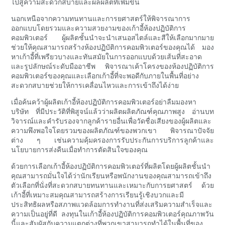
ไปสู่ความสะดวกสบายและผลผลิตที่เพิ่มขึ้น
นอกเหนือจากความทนทานและการยศาสตร์ให้พิจารณาการ
ออกแบบโดยรวมและความสวยงามของเก้าอี้ห้องปฏิบัติการ
คอมพิวเตอร์ ผู้ผลิตชั้นนำจะนำเสนอสไตล์และสีให้เลือกมากมาย
ช่วยให้คุณสามารถสร้างห้องปฏิบัติการคอมพิวเตอร์ของคุณได้ มอง
หาเก้าอี้ที่เพรียวบางและทันสมัยในการออกแบบด้วยเส้นที่สะอาด
และรูปลักษณ์ระดับมืออาชีพ พิจารณาเค้าโครงของห้องปฏิบัติการ
คอมพิวเตอร์ของคุณและเลือกเก้าอี้ที่จะพอดีกับภายในพื้นที่อย่าง
สะดวกสบายช่วยให้การเคลื่อนไหวและการเข้าถึงได้ง่าย
เมื่อค้นคว้าผู้ผลิตเก้าอี้ห้องปฏิบัติการคอมพิวเตอร์อย่าลืมมองหา
บริษัท ที่มีประวัติที่พิสูจน์แล้วว่าผลิตผลิตภัณฑ์คุณภาพสูง อ่านบท
วิจารณ์และคำรับรองจากลูกค้ารายอื่นเพื่อวัดชื่อเสียงของผู้ผลิตและ
ความพึงพอใจโดยรวมของผลิตภัณฑ์ของพวกเขา พิจารณาปัจจัย
ต่าง ๆ เช่นความคุ้มครองการรับประกันการบริการลูกค้าและ
นโยบายการส่งคืนเมื่อทำการตัดสินใจของคุณ
ด้วยการเลือกเก้าอี้ห้องปฏิบัติการคอมพิวเตอร์ที่ผลิตโดยผู้ผลิตชั้นนำ
คุณสามารถมั่นใจได้ว่านักเรียนหรือพนักงานของคุณสามารถเข้าถึง
ตัวเลือกที่นั่งที่สะดวกสบายทนทานและเหมาะกับการยศาสตร์ ด้วย
เก้าอี้ที่เหมาะสมคุณสามารถสร้างการเรียนรู้เชิงบวกและมี
ประสิทธิผลหรือสภาพแวดล้อมการทำงานที่ส่งเสริมความสำเร็จและ
ความเป็นอยู่ที่ดี ลงทุนในเก้าอี้ห้องปฏิบัติการคอมพิวเตอร์คุณภาพวัน
นี้และสัมผัสกับความแตกต่างที่พวกเขาสามารถทำได้ในพื้นที่ของ