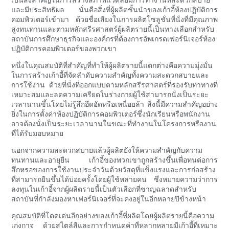
และมีประสิทธิผล นั่นคือสิ่งที่ผู้ผลิตชั้นนำของเก้าอี้ห้องปฏิบัติการ
คอมพิวเตอร์เข้ามา ด้วยชื่อเสียงในการผลิตโซลูชั่นที่นั่งที่มีคุณภาพ
สูงทนทานและตามหลักสรีรศาสตร์ผู้ผลิตรายนี้เป็นทางเลือกสำหรับ
สถาบันการศึกษาธุรกิจและองค์กรที่ต้องการอัพเกรดเฟอร์นิเจอร์ห้อง
ปฏิบัติการคอมพิวเตอร์ของพวกเขา
หนึ่งในคุณสมบัติที่สำคัญที่ทำให้ผู้ผลิตรายนี้แตกต่างคือความมุ่งมั่น
ในการสร้างเก้าอี้ที่จัดลำดับความสำคัญทั้งความสะดวกสบายและ
การใช้งาน ด้วยที่นั่งที่ออกแบบตามหลักสรีรศาสตร์ที่รองรับท่าทางที่
เหมาะสมและลดความเครียดในร่างกายผู้ใช้สามารถนั่งเป็นระยะ
เวลานานขึ้นโดยไม่รู้สึกอึดอัดหรือเหนื่อยล้า สิ่งนี้มีความสำคัญอย่าง
ยิ่งในการตั้งค่าห้องปฏิบัติการคอมพิวเตอร์ซึ่งนักเรียนหรือพนักงาน
อาจต้องนั่งเป็นระยะเวลานานในขณะที่ทำงานในโครงการหรืองาน
ที่ได้รับมอบหมาย
นอกจากความสะดวกสบายแล้วผู้ผลิตยังให้ความสำคัญกับความ
ทนทานและอายุยืน เก้าอี้ของพวกเขาถูกสร้างขึ้นเพื่อทนต่อการ
สึกหรอของการใช้งานประจำวันด้วยวัสดุที่แข็งแรงและการก่อสร้าง
ที่สามารถยืนขึ้นได้บ่อยครั้งโดยผู้ใช้หลายคน ซึ่งหมายความว่าการ
ลงทุนในเก้าอี้จากผู้ผลิตรายนี้เป็นตัวเลือกที่ชาญฉลาดสำหรับ
สถาบันที่กำลังมองหาเฟอร์นิเจอร์ที่จะคงอยู่ในอีกหลายปีข้างหน้า
คุณสมบัติที่โดดเด่นอีกอย่างของเก้าอี้ที่ผลิตโดยผู้ผลิตรายนี้คือความ
เก่งกาจ ด้วยสไตล์สีและการกำหนดค่าที่หลากหลายมีเก้าอี้ที่เหมาะ