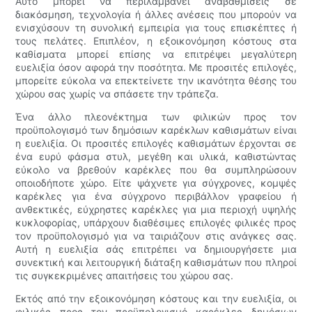
Αυτό μπορεί να περιλαμβάνει αναβαθμίσεις σε
διακόσμηση, τεχνολογία ή άλλες ανέσεις που μπορούν να
ενισχύσουν τη συνολική εμπειρία για τους επισκέπτες ή
τους πελάτες. Επιπλέον, η εξοικονόμηση κόστους στα
καθίσματα μπορεί επίσης να επιτρέψει μεγαλύτερη
ευελιξία όσον αφορά την ποσότητα. Με προσιτές επιλογές,
μπορείτε εύκολα να επεκτείνετε την ικανότητα θέσης του
χώρου σας χωρίς να σπάσετε την τράπεζα.
Ένα άλλο πλεονέκτημα των φιλικών προς τον
προϋπολογισμό των δημόσιων καρέκλων καθισμάτων είναι
η ευελιξία. Οι προσιτές επιλογές καθισμάτων έρχονται σε
ένα ευρύ φάσμα στυλ, μεγέθη και υλικά, καθιστώντας
εύκολο να βρεθούν καρέκλες που θα συμπληρώσουν
οποιοδήποτε χώρο. Είτε ψάχνετε για σύγχρονες, κομψές
καρέκλες για ένα σύγχρονο περιβάλλον γραφείου ή
ανθεκτικές, εύχρηστες καρέκλες για μια περιοχή υψηλής
κυκλοφορίας, υπάρχουν διαθέσιμες επιλογές φιλικές προς
τον προϋπολογισμό για να ταιριάζουν στις ανάγκες σας.
Αυτή η ευελιξία σάς επιτρέπει να δημιουργήσετε μια
συνεκτική και λειτουργική διάταξη καθισμάτων που πληροί
τις συγκεκριμένες απαιτήσεις του χώρου σας.
Εκτός από την εξοικονόμηση κόστους και την ευελιξία, οι
φιλικές προς τον προϋπολογισμό καρέκλες δημόσιων