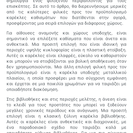
δημιουργία ενός φιλόξενου περιβάλλοντος για τους
επισκέπτες. Σε αυτό το άρθρο, θα διερευνήσουμε μερικές
από τις καλύτερες φιλικές προς τον προϋπολογισμό
καρέκλες καθισμάτων που διατίθενται στην αγορά,
προσφέροντας μια σειρά επιλογών για διάφορους χώρους.
Για αίθουσες αναμονής και χώρους υποδοχής, είναι
σημαντικό να επιλέξετε καθίσματα που είναι άνετα και
ανθεκτικά. Μια προσιτή επιλογή που είναι ιδανική για
περιοχές υψηλής κυκλοφορίας είναι η πλαστική στοίβαξη.
Αυτές οι καρέκλες είναι ελαφρές, εύκολο να καθαριστούν
και μπορούν να στοιβάζονται για βολική αποθήκευση όταν
δεν χρησιμοποιούνται. Μια άλλη επιλογή φιλική προς τον
προϋπολογισμό είναι η καρέκλα υποδοχής μεταλλικού
πλαισίου, η οποία προσφέρει μια πιο σύγχρονη εμφάνιση
και έρχεται σε μια ποικιλία χρωμάτων για να ταιριάζει με
οποιαδήποτε διακόσμηση.
Στις βιβλιοθήκες και στις περιοχές μελέτης, η άνεση είναι
το κλειδί για τους προστάτες που μπορεί να ξοδεύουν
μεγάλες χρονικές περιόδους και ανάγνωση. Μια προσιτή
επιλογή είναι η κλασική ξύλινη καρέκλα βιβλιοθήκης.
Αυτές οι καρέκλες είναι ανθεκτικές και διαχρονικές, με
ένα παραδοσιακό σχέδιο που ταιριάζει καλά με
οποιαδήποτε ρύθμιση βιβλιοθήκης. Για μια πιο σύγχρονη