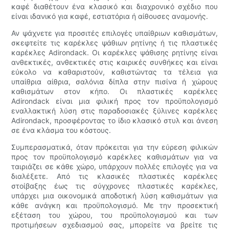
καφέ διαθέτουν ένα κλασικό και διαχρονικό σχέδιο που
είναι ιδανικό για καφέ, εστιατόρια ή αίθουσες αναμονής.
Αν ψάχνετε για προσιτές επιλογές υπαίθριων καθισμάτων,
σκεφτείτε τις καρέκλες ψάθιων ρητίνης ή τις πλαστικές
καρέκλες Adirondack. Οι καρέκλες ψάθισης ρητίνης είναι
ανθεκτικές, ανθεκτικές στις καιρικές συνθήκες και είναι
εύκολο να καθαριστούν, καθιστώντας τα τέλεια για
υπαίθρια αίθρια, σαλόνια δίπλα στην πισίνα ή χώρους
καθισμάτων στον κήπο. Οι πλαστικές καρέκλες
Adirondack είναι μια φιλική προς τον προϋπολογισμό
εναλλακτική λύση στις παραδοσιακές ξύλινες καρέκλες
Adirondack, προσφέροντας το ίδιο κλασικό στυλ και άνεση
σε ένα κλάσμα του κόστους.
Συμπερασματικά, όταν πρόκειται για την εύρεση φιλικών
προς τον προϋπολογισμό καρέκλες καθισμάτων για να
ταιριάζει σε κάθε χώρο, υπάρχουν πολλές επιλογές για να
διαλέξετε. Από τις κλασικές πλαστικές καρέκλες
στοίβαξης έως τις σύγχρονες πλαστικές καρέκλες,
υπάρχει μια οικονομικά αποδοτική λύση καθισμάτων για
κάθε ανάγκη και προϋπολογισμό. Με την προσεκτική
εξέταση του χώρου, του προϋπολογισμού και των
προτιμήσεων σχεδιασμού σας, μπορείτε να βρείτε τις