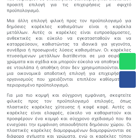
προσιτή επιλογή για τις επιχειρήσεις με σφιχτό
προϋπολογισμό.
Μια άλλη επιλογή φιλική προς τον προϋπολογισμό για
δημόσιες καρέκλες καθισμάτων είναι η καρέκλα
μετάλλων. Αυτές οι καρέκλες είναι ευπροσάρμοστες,
ανθεκτικές και εύκολο να εγκατασταθούν και να
καταρρεύσουν, καθιστώντας τα ιδανικά για γεγονότα,
συνέδρια ή προσωρινές λύσεις καθισμάτων. Οι καρέκλες
πτυσσόμενων μετάλλων διατίθενται σε μια σειρά από
χρώματα και σχέδια και μπορούν εύκολα να αποθηκευτούν
σε ντουλάπα ή αποθήκη όταν δεν χρησιμοποιούνται. Είναι
μια οικονομικά αποδοτική επιλογή για επιχειρήσεις ή
οργανισμούς που χρειάζονται επιπλέον καθίσματα σε
περιορισμένο προϋπολογισμό.
Για μια πιο κομψή και σύγχρονη εμφάνιση, σκεφτείτε
φιλικές προς τον προϋπολογισμό επιλογές, όπως
πλαστικές καρέκλες χύτευσης ή καφέ καφέ. Αυτές οι
καρέκλες είναι ελαφρές, εύκολο να καθαριστούν και
προσφέρουν ένα κομψό και σύγχρονο σχεδιασμό που θα
ενισχύσει την εμφάνιση οποιουδήποτε δημόσιου χώρου. Οι
πλαστικές καρέκλες διαμορφωμένων διαμορφώνονται σε
διάφορα σχήματα και χρώματα, ενώ οι καρέκλες τύπου