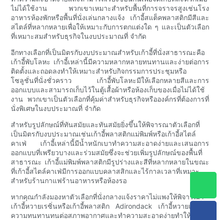
ไม่ได้ใช้งาน พวกเขาเหมาะสำหรับพื้นที่การจราจรสูงเช่นโรง
อาหารห้องพักหรือพื้นที่นั่งเล่นกลางแจ้ง เก้าอี้สแต็คพลาสติกมีสีและ
สไตล์ที่หลากหลายเพื่อให้เหมาะกับการตกแต่งใด ๆ และเป็นตัวเลือก
ที่เหมาะสมสำหรับธุรกิจในงบประมาณที่ จำกัด
อีกทางเลือกที่เป็นมิตรกับงบประมาณสำหรับเก้าอี้ที่นั่งสาธารณะคือ
เก้าอี้พับโลหะ เก้าอี้เหล่านี้มีความหลากหลายทนทานและง่ายต่อการ
ติดตั้งและถอดลงทำให้เหมาะสำหรับกิจกรรมการประชุมหรือ
โซลูชั่นที่นั่งชั่วคราว เก้าอี้พับโลหะมีให้เลือกหลายสีและการ
ออกแบบและสามารถเก็บไว้ในตู้เสื้อผ้าหรือห้องเก็บของเมื่อไม่ได้ใช้
งาน พวกเขาเป็นตัวเลือกที่คุ้มค่าสำหรับธุรกิจหรือองค์กรที่ต้องการที่
นั่งพิเศษในงบประมาณที่ จำกัด
สำหรับรูปลักษณ์ที่ทันสมัยและทันสมัยยิ่งขึ้นให้พิจารณาตัวเลือกที่
เป็นมิตรกับงบประมาณเช่นเก้าอี้พลาสติกแม่พิมพ์หรือเก้าอี้สไตล์
คาเฟ่ เก้าอี้เหล่านี้มีน้ำหนักเบาทำความสะอาดง่ายและเสนอการ
ออกแบบที่เพรียวบางและร่วมสมัยซึ่งจะช่วยเพิ่มรูปลักษณ์ของพื้นที่
สาธารณะ เก้าอี้แม่พิมพ์พลาสติกมีรูปร่างและสีที่หลากหลายในขณะ
ที่เก้าอี้สไตล์คาเฟ่มีการออกแบบคลาสสิกและไร้กาลเวลาที่เหมาะ
สำหรับร้านกาแฟร้านอาหารหรือห้องรอ
หากคุณกำลังมองหาตัวเลือกที่นั่งกลางแจ้งราคาไม่แพงให้พิจารณา
เก้าอี้หวายเรซิ่นหรือเก้าอี้พลาสติก Adirondack เก้าอี้หวายเรซินมี
ความทนทานทนต่อสภาพอากาศและทำความสะอาดง่ายทำให้