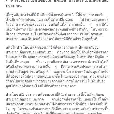
- สำรวจประโยชน์ของเก้าอี้ที่นั่งสาธารณะที่เป็นมิตรกับงบ
ประมาณ
เมื่อพูดถึงช่องว่างที่มีตัวเลือกที่นั่งการค้นหาเก้าอี้ที่นั่งสาธารณะที่
เป็นมิตรกับงบประมาณอาจเป็นตัวเปลี่ยนเกม ไม่ว่าคุณจะตกแต่ง
โรงอาหารห้องรอห้องบรรยายหรือพื้นที่สาธารณะอื่น ๆ การมีตัว
เลือกที่นั่งราคาไม่แพงอาจส่งผลกระทบอย่างมีนัยสำคัญ ในบทความ
นี้เราจะสำรวจประโยชน์ของเก้าอี้ที่นั่งสาธารณะที่เป็นมิตรกับงบ
ประมาณและเน้นตัวเลือกราคาไม่แพงที่ดีที่สุดสำหรับทุกพื้นที่
หนึ่งในประโยชน์หลักของเก้าอี้ที่นั่งสาธารณะที่เป็นมิตรกับงบ
ประมาณคือการประหยัดต้นทุน ด้วยการเลือกใช้ตัวเลือกที่นั่งราคา
ไม่แพงมากขึ้นคุณสามารถเพิ่มเงินทุนเพื่อลงทุนในด้านที่สำคัญอื่น ๆ
ในพื้นที่ของคุณ ซึ่งอาจรวมถึงการอัพเกรดการตกแต่งเทคโนโลยี
หรือสิ่งอำนวยความสะดวกอื่น ๆ ที่สามารถเพิ่มประสบการณ์โดย
รวมสำหรับผู้เข้าชมหรือลูกค้า นอกจากนี้การประหยัดต้นทุนสำหรับ
ที่นั่งยังช่วยให้มีความยืดหยุ่นมากขึ้นในแง่ของปริมาณ ด้วยตัวเลือก
ราคาไม่แพงคุณสามารถขยายความสามารถในการนั่งในพื้นที่ของ
คุณได้อย่างง่ายดายโดยไม่ต้องทำลายธนาคาร
ประโยชน์อีกประการหนึ่งของเก้าอี้ที่นั่งสาธารณะที่เป็นมิตรกับงบ
ประมาณคือความเก่งกาจ ตัวเลือกที่นั่งราคาไม่แพงมาในสไตล์ที่
หลากหลายขนาดและวัสดุทำให้ง่ายต่อการหาเก้าอี้ที่จะเติมเต็มพื้นที่
ใด ๆ ไม่ว่าคุณกำลังมองหาเก้าอี้ทันสมัยและทันสมัยสำหรับการตั้ง
ค่าสำนักงานร่วมสมัยหรือเก้าอี้ที่ทนทานและทำความสะอาดง่าย