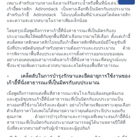
เหมาะสำหรับลานกลางแจ้งเลานจ์ริมสระน้ำหรือพื้นที่นั่งเล่นในสวน
เก้าอี้พลาสติก Adirondack เป็นทางเลือกที่เป็นมิตรกับงบประมาณ
สำหรับเก้าอี้ Adirondack ไม้แบบดั้งเดิมที่นำเสนอสไตล์คลาสสิก
และความสะดวกสบายในราคาเพียงเล็กน้อย
โดยสรุปเมื่อพูดถึงการหาเก้าอี้ที่นั่งสาธารณะที่เป็นมิตรกับงบ
ประมาณเพื่อให้พอดีกับทุกพื้นที่มีตัวเลือกมากมายให้เลือก ตั้งแต่เก้าอี้
สแต็คพลาสติกคลาสสิกไปจนถึงเก้าอี้พลาสติกที่ทันสมัยมีโซลูชันที่
นั่งที่ประหยัดต้นทุนสำหรับทุกความต้องการและงบประมาณ ด้วย
การพิจารณาพื้นที่งบประมาณและการตั้งค่าการออกแบบของคุณ
อย่างรอบคอบคุณสามารถค้นหาเก้าอี้ที่นั่งสาธารณะที่สมบูรณ์แบบ
ซึ่งจะช่วยเพิ่มความสะดวกสบายและสไตล์ของพื้นที่สาธารณะ
- เคล็ดลับในการบำรุงรักษาและยืดอายุการใช้งานของ
เก้าอี้ที่นั่งสาธารณะที่เป็นมิตรกับงบประมาณ
เมื่อพูดถึงการตกแต่งพื้นที่สาธารณะเช่นโรงเรียนห้องสมุดห้องรอ
และศูนย์ชุมชนเก้าอี้ที่นั่งสาธารณะที่เป็นมิตรกับงบประมาณเป็น
ทางออกที่ใช้งานได้จริงและคุ้มค่า อย่างไรก็ตามเพียงเพราะคุณเลือก
ตัวเลือกราคาไม่แพงไม่ได้หมายความว่าคุณต้องประนีประนอมกับ
คุณภาพ ด้วยการบำรุงรักษาและการดูแลที่เหมาะสมเก้าอี้ที่นั่ง
สาธารณะที่เป็นมิตรกับงบประมาณสามารถอยู่ได้นานหลายปีให้ที่
นั่งที่สะดวกสบายสำหรับผู้เข้าชมและผู้อุปถัมภ์