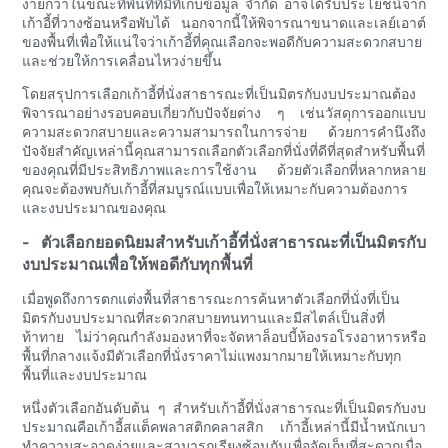
ง่ายกว่าในขณะที่พื้นที่ที่มีที่เก็บข้อมูล จำกัด อาจได้รับประโยชน์จาก
เก้าอี้ที่วางซ้อนหรือพับได้ นอกจากนี้ให้พิจารณาขนาดและเลย์เอาต์
ของพื้นที่เพื่อให้แน่ใจว่าเก้าอี้ที่คุณเลือกจะพอดีกับความสะดวกสบาย
และช่วยให้การเคลื่อนไหวง่ายขึ้น
โดยสรุปการเลือกเก้าอี้ที่นั่งสาธารณะที่เป็นมิตรกับงบประมาณต้อง
พิจารณาอย่างรอบคอบเกี่ยวกับปัจจัยต่าง ๆ เช่นวัสดุการออกแบบ
ความสะดวกสบายและความสามารถในการจ่าย ด้วยการคำนึงถึง
ปัจจัยสำคัญเหล่านี้คุณสามารถเลือกตัวเลือกที่นั่งที่ดีที่สุดสำหรับพื้นที่
ของคุณที่มีประสิทธิภาพและการใช้งาน ด้วยตัวเลือกที่หลากหลาย
คุณจะต้องพบกับเก้าอี้ที่สมบูรณ์แบบเพื่อให้เหมาะกับความต้องการ
และงบประมาณของคุณ
- ตัวเลือกยอดนิยมสำหรับเก้าอี้ที่นั่งสาธารณะที่เป็นมิตรกับ
งบประมาณเพื่อให้พอดีกับทุกพื้นที่
เมื่อพูดถึงการตกแต่งพื้นที่สาธารณะการค้นหาตัวเลือกที่นั่งที่เป็น
มิตรกับงบประมาณที่สะดวกสบายทนทานและมีสไตล์เป็นสิ่งที่
ท้าทาย ไม่ว่าคุณกำลังมองหาที่จะจัดหาล็อบบี้ห้องรอโรงอาหารหรือ
พื้นที่กลางแจ้งมีตัวเลือกที่นั่งราคาไม่แพงมากมายให้เหมาะกับทุก
พื้นที่และงบประมาณ
หนึ่งตัวเลือกอันดับต้น ๆ สำหรับเก้าอี้ที่นั่งสาธารณะที่เป็นมิตรกับงบ
ประมาณคือเก้าอี้สแต็คพลาสติกคลาสสิก เก้าอี้เหล่านี้มีน้ำหนักเบา
ทำความสะอาดง่ายและสามารถเรียงซ้อนกันเพื่อจัดเก็บที่สะดวกเมื่อ