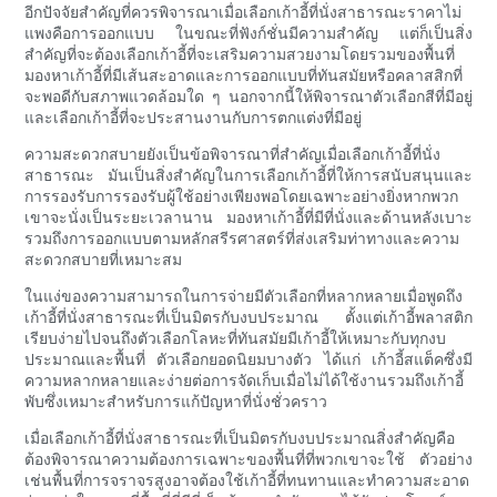
อีกปัจจัยสำคัญที่ควรพิจารณาเมื่อเลือกเก้าอี้ที่นั่งสาธารณะราคาไม่
แพงคือการออกแบบ ในขณะที่ฟังก์ชั่นมีความสำคัญ แต่ก็เป็นสิ่ง
สำคัญที่จะต้องเลือกเก้าอี้ที่จะเสริมความสวยงามโดยรวมของพื้นที่
มองหาเก้าอี้ที่มีเส้นสะอาดและการออกแบบที่ทันสมัยหรือคลาสสิกที่
จะพอดีกับสภาพแวดล้อมใด ๆ นอกจากนี้ให้พิจารณาตัวเลือกสีที่มีอยู่
และเลือกเก้าอี้ที่จะประสานงานกับการตกแต่งที่มีอยู่
ความสะดวกสบายยังเป็นข้อพิจารณาที่สำคัญเมื่อเลือกเก้าอี้ที่นั่ง
สาธารณะ มันเป็นสิ่งสำคัญในการเลือกเก้าอี้ที่ให้การสนับสนุนและ
การรองรับการรองรับผู้ใช้อย่างเพียงพอโดยเฉพาะอย่างยิ่งหากพวก
เขาจะนั่งเป็นระยะเวลานาน มองหาเก้าอี้ที่มีที่นั่งและด้านหลังเบาะ
รวมถึงการออกแบบตามหลักสรีรศาสตร์ที่ส่งเสริมท่าทางและความ
สะดวกสบายที่เหมาะสม
ในแง่ของความสามารถในการจ่ายมีตัวเลือกที่หลากหลายเมื่อพูดถึง
เก้าอี้ที่นั่งสาธารณะที่เป็นมิตรกับงบประมาณ ตั้งแต่เก้าอี้พลาสติก
เรียบง่ายไปจนถึงตัวเลือกโลหะที่ทันสมัยมีเก้าอี้ให้เหมาะกับทุกงบ
ประมาณและพื้นที่ ตัวเลือกยอดนิยมบางตัว ได้แก่ เก้าอี้สแต็คซึ่งมี
ความหลากหลายและง่ายต่อการจัดเก็บเมื่อไม่ได้ใช้งานรวมถึงเก้าอี้
พับซึ่งเหมาะสำหรับการแก้ปัญหาที่นั่งชั่วคราว
เมื่อเลือกเก้าอี้ที่นั่งสาธารณะที่เป็นมิตรกับงบประมาณสิ่งสำคัญคือ
ต้องพิจารณาความต้องการเฉพาะของพื้นที่ที่พวกเขาจะใช้ ตัวอย่าง
เช่นพื้นที่การจราจรสูงอาจต้องใช้เก้าอี้ที่ทนทานและทำความสะอาด