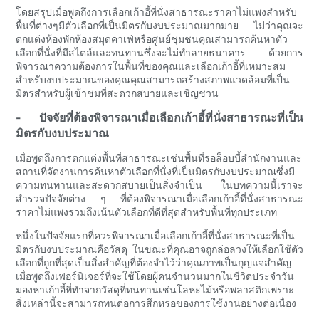
โดยสรุปเมื่อพูดถึงการเลือกเก้าอี้ที่นั่งสาธารณะราคาไม่แพงสำหรับ
พื้นที่ต่างๆมีตัวเลือกที่เป็นมิตรกับงบประมาณมากมาย ไม่ว่าคุณจะ
ตกแต่งห้องพักห้องสมุดคาเฟ่หรือศูนย์ชุมชนคุณสามารถค้นหาตัว
เลือกที่นั่งที่มีสไตล์และทนทานซึ่งจะไม่ทำลายธนาคาร ด้วยการ
พิจารณาความต้องการในพื้นที่ของคุณและเลือกเก้าอี้ที่เหมาะสม
สำหรับงบประมาณของคุณคุณสามารถสร้างสภาพแวดล้อมที่เป็น
มิตรสำหรับผู้เข้าชมที่สะดวกสบายและเชิญชวน
- ปัจจัยที่ต้องพิจารณาเมื่อเลือกเก้าอี้ที่นั่งสาธารณะที่เป็น
มิตรกับงบประมาณ
เมื่อพูดถึงการตกแต่งพื้นที่สาธารณะเช่นพื้นที่รอล็อบบี้สำนักงานและ
สถานที่จัดงานการค้นหาตัวเลือกที่นั่งที่เป็นมิตรกับงบประมาณซึ่งมี
ความทนทานและสะดวกสบายเป็นสิ่งจำเป็น ในบทความนี้เราจะ
สำรวจปัจจัยต่าง ๆ ที่ต้องพิจารณาเมื่อเลือกเก้าอี้ที่นั่งสาธารณะ
ราคาไม่แพงรวมถึงเน้นตัวเลือกที่ดีที่สุดสำหรับพื้นที่ทุกประเภท
หนึ่งในปัจจัยแรกที่ควรพิจารณาเมื่อเลือกเก้าอี้ที่นั่งสาธารณะที่เป็น
มิตรกับงบประมาณคือวัสดุ ในขณะที่คุณอาจถูกล่อลวงให้เลือกใช้ตัว
เลือกที่ถูกที่สุดเป็นสิ่งสำคัญที่ต้องจำไว้ว่าคุณภาพเป็นกุญแจสำคัญ
เมื่อพูดถึงเฟอร์นิเจอร์ที่จะใช้โดยผู้คนจำนวนมากในชีวิตประจำวัน
มองหาเก้าอี้ที่ทำจากวัสดุที่ทนทานเช่นโลหะไม้หรือพลาสติกเพราะ
สิ่งเหล่านี้จะสามารถทนต่อการสึกหรอของการใช้งานอย่างต่อเนื่อง