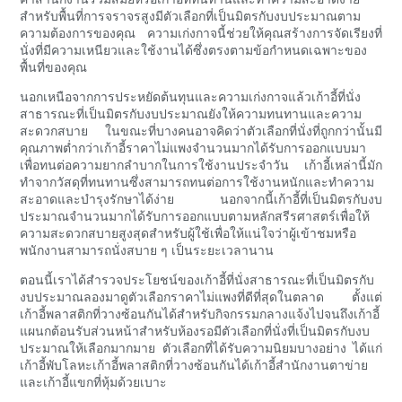
สำหรับพื้นที่การจราจรสูงมีตัวเลือกที่เป็นมิตรกับงบประมาณตาม
ความต้องการของคุณ ความเก่งกาจนี้ช่วยให้คุณสร้างการจัดเรียงที่
นั่งที่มีความเหนียวและใช้งานได้ซึ่งตรงตามข้อกำหนดเฉพาะของ
พื้นที่ของคุณ
นอกเหนือจากการประหยัดต้นทุนและความเก่งกาจแล้วเก้าอี้ที่นั่ง
สาธารณะที่เป็นมิตรกับงบประมาณยังให้ความทนทานและความ
สะดวกสบาย ในขณะที่บางคนอาจคิดว่าตัวเลือกที่นั่งที่ถูกกว่านั้นมี
คุณภาพต่ำกว่าเก้าอี้ราคาไม่แพงจำนวนมากได้รับการออกแบบมา
เพื่อทนต่อความยากลำบากในการใช้งานประจำวัน เก้าอี้เหล่านี้มัก
ทำจากวัสดุที่ทนทานซึ่งสามารถทนต่อการใช้งานหนักและทำความ
สะอาดและบำรุงรักษาได้ง่าย นอกจากนี้เก้าอี้ที่เป็นมิตรกับงบ
ประมาณจำนวนมากได้รับการออกแบบตามหลักสรีรศาสตร์เพื่อให้
ความสะดวกสบายสูงสุดสำหรับผู้ใช้เพื่อให้แน่ใจว่าผู้เข้าชมหรือ
พนักงานสามารถนั่งสบาย ๆ เป็นระยะเวลานาน
ตอนนี้เราได้สำรวจประโยชน์ของเก้าอี้ที่นั่งสาธารณะที่เป็นมิตรกับ
งบประมาณลองมาดูตัวเลือกราคาไม่แพงที่ดีที่สุดในตลาด ตั้งแต่
เก้าอี้พลาสติกที่วางซ้อนกันได้สำหรับกิจกรรมกลางแจ้งไปจนถึงเก้าอี้
แผนกต้อนรับส่วนหน้าสำหรับห้องรอมีตัวเลือกที่นั่งที่เป็นมิตรกับงบ
ประมาณให้เลือกมากมาย ตัวเลือกที่ได้รับความนิยมบางอย่าง ได้แก่
เก้าอี้พับโลหะเก้าอี้พลาสติกที่วางซ้อนกันได้เก้าอี้สำนักงานตาข่าย
และเก้าอี้แขกที่หุ้มด้วยเบาะ