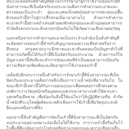
หนึ่งในเคล็ดลับที่สำคัญที่สุดในการรักษาอายุการใช้งานของเก้าอี้ที่
นั่งสาธารณะที่เป็นมิตรกับงบประมาณคือการทำความสะอาดและ
ตรวจสอบเป็นประจำ ฝุ่นและเศษเล็กเศษน้อยสามารถสะสมบนพื้น
ผิวของเก้าอี้นำไปสู่การสึกหรอเมื่อเวลาผ่านไป ด้วยการทำความ
สะอาดเก้าอี้อย่างสม่ำเสมอด้วยผงซักฟอกอ่อนและผ้านุ่มคุณสามารถ
กำจัดสิ่งสกปรกและสิ่งสกปรกป้องกันไม่ให้เกิดความเสียหายต่อวัสดุ
นอกเหนือจากการทำความสะอาดเป็นประจำแล้วยังเป็นสิ่งสำคัญที่
จะต้องตรวจสอบเก้าอี้สำหรับสัญญาณของความเสียหายหรือการ
สึกหรอ สกรูหลวมเบาะฉีกขาดและขาสั่นคลอนเป็นปัญหาทั่วไปที่
สามารถเกิดขึ้นได้กับเก้าอี้ที่เป็นมิตรกับงบประมาณ ด้วยการแก้ไข
ปัญหาเหล่านี้ทันทีและทำการซ่อมแซมที่จำเป็นคุณสามารถป้องกัน
ความเสียหายเพิ่มเติมและยืดอายุการใช้งานของเก้าอี้
เคล็ดลับอีกประการหนึ่งสำหรับการรักษาเก้าอี้ที่นั่งสาธารณะที่เป็น
มิตรกับงบประมาณคือการหลีกเลี่ยงการวางน้ำหนักที่มากเกินไป ใน
ขณะที่เก้าอี้เหล่านี้ได้รับการออกแบบมาเพื่อทนต่อการสึกหรอตาม
ปกติการวางวัตถุหนักหรือบุคคลบนพวกเขาสามารถทำให้พวกเขา
แตกหรือเสียหาย เพื่อป้องกันสิ่งนี้ให้แน่ใจว่าได้ปฏิบัติตามขีด จำกัด
น้ำหนักที่ระบุโดยผู้ผลิตและหลีกเลี่ยงการใช้เก้าอี้เพื่อวัตถุประสงค์
อื่นนอกเหนือจากที่นั่ง
นอกจากนี้สิ่งสำคัญคือการจัดเก็บเก้าอี้ที่นั่งสาธารณะที่เป็นมิตรกับ
งบประมาณอย่างเหมาะสมเมื่อไม่ได้ใช้งาน การวางเก้าอี้หรือเก็บไว้
ในพื้นที่ที่แออัดอาจนำไปสู่รอยขีดข่วนรอยบุบและความเสียหายอื่น