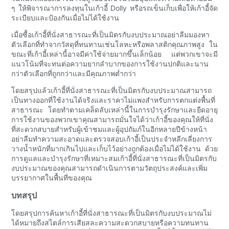
ๆ ให้พิจารณาการลงทุนในเก้าอี้ Dolly หรือรถเข็นเก็บเพื่อให้เก้าอี้จัด
ระเบียบและป้องกันเมื่อไม่ได้ใช้งาน
เมื่อซื้อเก้าอี้ที่นั่งสาธารณะที่เป็นมิตรกับงบประมาณอย่าลืมมองหา
ตัวเลือกที่ทำจากวัสดุที่ทนทานเช่นโลหะหรือพลาสติกคุณภาพสูง ใน
ขณะที่เก้าอี้เหล่านี้อาจมีค่าใช้จ่ายมากขึ้นเล็กน้อย แต่พวกเขาจะมี
แนวโน้มที่จะทนต่อความยากลำบากของการใช้งานปกติและนาน
กว่าตัวเลือกที่ถูกกว่าและมีคุณภาพต่ำกว่า
โดยสรุปแล้วเก้าอี้ที่นั่งสาธารณะที่เป็นมิตรกับงบประมาณสามารถ
เป็นทางออกที่ใช้งานได้จริงและราคาไม่แพงสำหรับการตกแต่งพื้นที่
สาธารณะ โดยทำตามเคล็ดลับเหล่านี้ในการบำรุงรักษาและยืดอายุ
การใช้งานของพวกเขาคุณสามารถมั่นใจได้ว่าเก้าอี้ของคุณให้ที่นั่ง
ที่สะดวกสบายสำหรับผู้เข้าชมและผู้อุปถัมภ์ในอีกหลายปีข้างหน้า
อย่าลืมทำความสะอาดและตรวจสอบเก้าอี้เป็นประจำหลีกเลี่ยงการ
วางน้ำหนักที่มากเกินไปและเก็บไว้อย่างถูกต้องเมื่อไม่ได้ใช้งาน ด้วย
การดูแลและบำรุงรักษาที่เหมาะสมเก้าอี้ที่นั่งสาธารณะที่เป็นมิตรกับ
งบประมาณของคุณสามารถดำเนินการตามวัตถุประสงค์และเพิ่ม
บรรยากาศในพื้นที่ของคุณ
บทสรุป
โดยสรุปการค้นหาเก้าอี้ที่นั่งสาธารณะที่เป็นมิตรกับงบประมาณไม่
ได้หมายถึงสไตล์การเสียสละความสะดวกสบายหรือความทนทาน