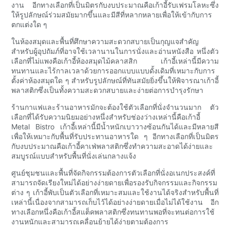
งาน อีกทางเลือกที่เป็นมิตรกับงบประมาณคือเก้าอี้รับเฟรมโลหะซึ่ง
ให้รูปลักษณ์ร่วมสมัยมากขึ้นและมีสีที่หลากหลายเพื่อให้เข้ากับการ
ตกแต่งใด ๆ
ในห้องสมุดและพื้นที่ศึกษาความสะดวกสบายเป็นกุญแจสำคัญ
สำหรับผู้อุปถัมภ์ที่อาจใช้เวลานานในการนั่งและอ่านหนังสือ หนึ่งตัว
เลือกที่ไม่แพงคือเก้าอี้ห้องสมุดไม้คลาสสิก เก้าอี้เหล่านี้มีความ
ทนทานและไร้กาลเวลาด้วยการออกแบบแบบดั้งเดิมที่เหมาะกับการ
ตั้งค่าห้องสมุดใด ๆ สำหรับรูปลักษณ์ที่ทันสมัยยิ่งขึ้นให้พิจารณาเก้าอี้
พลาสติกซึ่งเป็นทั้งความสะดวกสบายและง่ายต่อการบำรุงรักษา
ร้านกาแฟและร้านอาหารมักจะต้องใช้ตัวเลือกที่นั่งจำนวนมาก ตัว
เลือกที่ได้รับความนิยมอย่างหนึ่งสำหรับช่องว่างเหล่านี้คือเก้าอี้
Metal Bistro เก้าอี้เหล่านี้มีน้ำหนักเบาวางซ้อนกันได้และมีหลายสี
เพื่อให้เหมาะกับพื้นที่รับประทานอาหารใด ๆ อีกทางเลือกที่เป็นมิตร
กับงบประมาณคือเก้าอี้คาเฟ่พลาสติกซึ่งทำความสะอาดได้ง่ายและ
สมบูรณ์แบบสำหรับพื้นที่นั่งเล่นกลางแจ้ง
ศูนย์ชุมชนและพื้นที่จัดกิจกรรมต้องการตัวเลือกที่นั่งอเนกประสงค์ที่
สามารถจัดเรียงใหม่ได้อย่างง่ายดายเพื่อรองรับกิจกรรมและกิจกรรม
ต่าง ๆ เก้าอี้พับเป็นตัวเลือกที่เหมาะสมและใช้งานได้จริงสำหรับพื้นที่
เหล่านี้เนื่องจากสามารถเก็บไว้ได้อย่างง่ายดายเมื่อไม่ได้ใช้งาน อีก
ทางเลือกหนึ่งคือเก้าอี้สแต็คพลาสติกซึ่งทนทานพอที่จะทนต่อการใช้
งานหนักและสามารถเคลื่อนย้ายได้ง่ายตามต้องการ