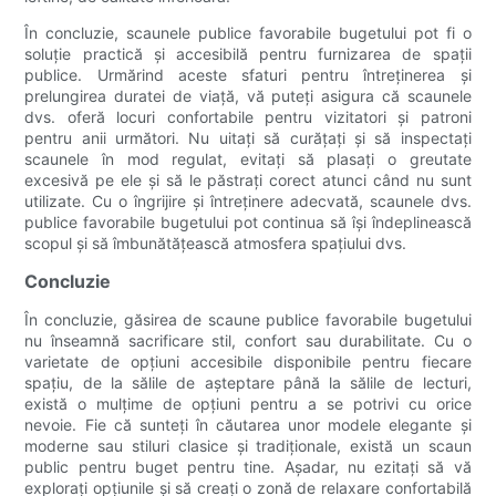
În concluzie, scaunele publice favorabile bugetului pot fi o
soluție practică și accesibilă pentru furnizarea de spații
publice. Urmărind aceste sfaturi pentru întreținerea și
prelungirea duratei de viață, vă puteți asigura că scaunele
dvs. oferă locuri confortabile pentru vizitatori și patroni
pentru anii următori. Nu uitați să curățați și să inspectați
scaunele în mod regulat, evitați să plasați o greutate
excesivă pe ele și să le păstrați corect atunci când nu sunt
utilizate. Cu o îngrijire și întreținere adecvată, scaunele dvs.
publice favorabile bugetului pot continua să își îndeplinească
scopul și să îmbunătățească atmosfera spațiului dvs.
Concluzie
În concluzie, găsirea de scaune publice favorabile bugetului
nu înseamnă sacrificare stil, confort sau durabilitate. Cu o
varietate de opțiuni accesibile disponibile pentru fiecare
spațiu, de la sălile de așteptare până la sălile de lecturi,
există o mulțime de opțiuni pentru a se potrivi cu orice
nevoie. Fie că sunteți în căutarea unor modele elegante și
moderne sau stiluri clasice și tradiționale, există un scaun
public pentru buget pentru tine. Așadar, nu ezitați să vă
explorați opțiunile și să creați o zonă de relaxare confortabilă