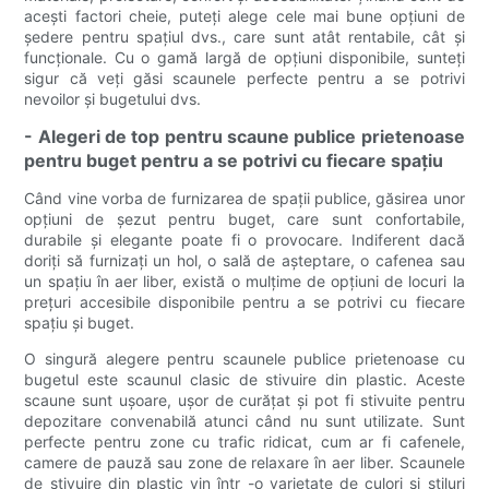
acești factori cheie, puteți alege cele mai bune opțiuni de
ședere pentru spațiul dvs., care sunt atât rentabile, cât și
funcționale. Cu o gamă largă de opțiuni disponibile, sunteți
sigur că veți găsi scaunele perfecte pentru a se potrivi
nevoilor și bugetului dvs.
- Alegeri de top pentru scaune publice prietenoase
pentru buget pentru a se potrivi cu fiecare spațiu
Când vine vorba de furnizarea de spații publice, găsirea unor
opțiuni de șezut pentru buget, care sunt confortabile,
durabile și elegante poate fi o provocare. Indiferent dacă
doriți să furnizați un hol, o sală de așteptare, o cafenea sau
un spațiu în aer liber, există o mulțime de opțiuni de locuri la
prețuri accesibile disponibile pentru a se potrivi cu fiecare
spațiu și buget.
O singură alegere pentru scaunele publice prietenoase cu
bugetul este scaunul clasic de stivuire din plastic. Aceste
scaune sunt ușoare, ușor de curățat și pot fi stivuite pentru
depozitare convenabilă atunci când nu sunt utilizate. Sunt
perfecte pentru zone cu trafic ridicat, cum ar fi cafenele,
camere de pauză sau zone de relaxare în aer liber. Scaunele
de stivuire din plastic vin într -o varietate de culori și stiluri