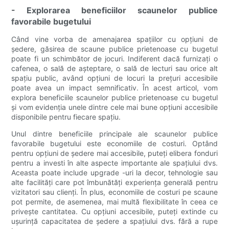
- Explorarea beneficiilor scaunelor publice
favorabile bugetului
Când vine vorba de amenajarea spațiilor cu opțiuni de
ședere, găsirea de scaune publice prietenoase cu bugetul
poate fi un schimbător de jocuri. Indiferent dacă furnizați o
cafenea, o sală de așteptare, o sală de lecturi sau orice alt
spațiu public, având opțiuni de locuri la prețuri accesibile
poate avea un impact semnificativ. În acest articol, vom
explora beneficiile scaunelor publice prietenoase cu bugetul
și vom evidenția unele dintre cele mai bune opțiuni accesibile
disponibile pentru fiecare spațiu.
Unul dintre beneficiile principale ale scaunelor publice
favorabile bugetului este economiile de costuri. Optând
pentru opțiuni de ședere mai accesibile, puteți elibera fonduri
pentru a investi în alte aspecte importante ale spațiului dvs.
Aceasta poate include upgrade -uri la decor, tehnologie sau
alte facilități care pot îmbunătăți experiența generală pentru
vizitatori sau clienți. În plus, economiile de costuri pe scaune
pot permite, de asemenea, mai multă flexibilitate în ceea ce
privește cantitatea. Cu opțiuni accesibile, puteți extinde cu
ușurință capacitatea de ședere a spațiului dvs. fără a rupe