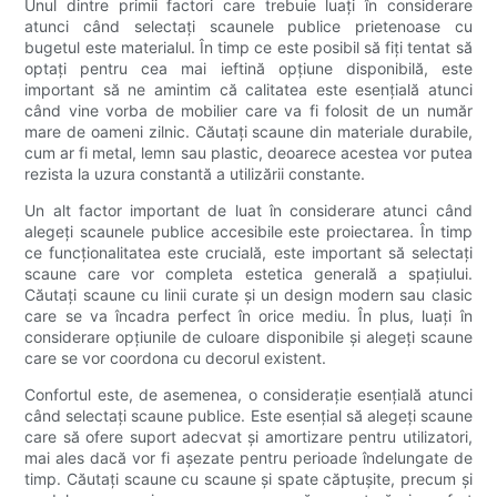
Unul dintre primii factori care trebuie luați în considerare
atunci când selectați scaunele publice prietenoase cu
bugetul este materialul. În timp ce este posibil să fiți tentat să
optați pentru cea mai ieftină opțiune disponibilă, este
important să ne amintim că calitatea este esențială atunci
când vine vorba de mobilier care va fi folosit de un număr
mare de oameni zilnic. Căutați scaune din materiale durabile,
cum ar fi metal, lemn sau plastic, deoarece acestea vor putea
rezista la uzura constantă a utilizării constante.
Un alt factor important de luat în considerare atunci când
alegeți scaunele publice accesibile este proiectarea. În timp
ce funcționalitatea este crucială, este important să selectați
scaune care vor completa estetica generală a spațiului.
Căutați scaune cu linii curate și un design modern sau clasic
care se va încadra perfect în orice mediu. În plus, luați în
considerare opțiunile de culoare disponibile și alegeți scaune
care se vor coordona cu decorul existent.
Confortul este, de asemenea, o considerație esențială atunci
când selectați scaune publice. Este esențial să alegeți scaune
care să ofere suport adecvat și amortizare pentru utilizatori,
mai ales dacă vor fi așezate pentru perioade îndelungate de
timp. Căutați scaune cu scaune și spate căptușite, precum și