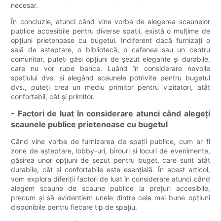
necesar.
În concluzie, atunci când vine vorba de alegerea scaunelor
publice accesibile pentru diverse spații, există o mulțime de
opțiuni prietenoase cu bugetul. Indiferent dacă furnizați o
sală de așteptare, o bibliotecă, o cafenea sau un centru
comunitar, puteți găsi opțiuni de șezut elegante și durabile,
care nu vor rupe banca. Luând în considerare nevoile
spațiului dvs. și alegând scaunele potrivite pentru bugetul
dvs., puteți crea un mediu primitor pentru vizitatori, atât
confortabil, cât și primitor.
- Factori de luat în considerare atunci când alegeți
scaunele publice prietenoase cu bugetul
Când vine vorba de furnizarea de spații publice, cum ar fi
zone de așteptare, lobby-uri, birouri și locuri de evenimente,
găsirea unor opțiuni de șezut pentru buget, care sunt atât
durabile, cât și confortabile este esențială. În acest articol,
vom explora diferiții factori de luat în considerare atunci când
alegem scaune de scaune publice la prețuri accesibile,
precum și să evidențiem unele dintre cele mai bune opțiuni
disponibile pentru fiecare tip de spațiu.