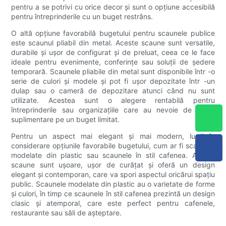
pentru a se potrivi cu orice decor și sunt o opțiune accesibilă
pentru întreprinderile cu un buget restrâns.
O altă opțiune favorabilă bugetului pentru scaunele publice
este scaunul pliabil din metal. Aceste scaune sunt versatile,
durabile și ușor de configurat și de preluat, ceea ce le face
ideale pentru evenimente, conferințe sau soluții de ședere
temporară. Scaunele pliabile din metal sunt disponibile într -o
serie de culori și modele și pot fi ușor depozitate într -un
dulap sau o cameră de depozitare atunci când nu sunt
utilizate. Acestea sunt o alegere rentabilă pentru
întreprinderile sau organizațiile care au nevoie de locuri
suplimentare pe un buget limitat.
Pentru un aspect mai elegant și mai modern, luați în
considerare opțiunile favorabile bugetului, cum ar fi scaunele
modelate din plastic sau scaunele în stil cafenea. Aceste
scaune sunt ușoare, ușor de curățat și oferă un design
elegant și contemporan, care va spori aspectul oricărui spațiu
public. Scaunele modelate din plastic au o varietate de forme
și culori, în timp ce scaunele în stil cafenea prezintă un design
clasic și atemporal, care este perfect pentru cafenele,
restaurante sau săli de așteptare.