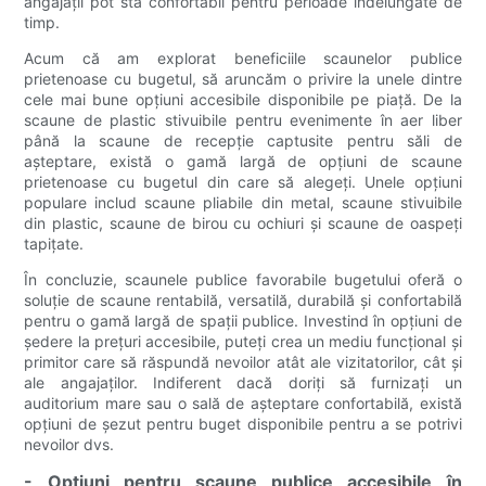
angajații pot sta confortabil pentru perioade îndelungate de
timp.
Acum că am explorat beneficiile scaunelor publice
prietenoase cu bugetul, să aruncăm o privire la unele dintre
cele mai bune opțiuni accesibile disponibile pe piață. De la
scaune de plastic stivuibile pentru evenimente în aer liber
până la scaune de recepție captusite pentru săli de
așteptare, există o gamă largă de opțiuni de scaune
prietenoase cu bugetul din care să alegeți. Unele opțiuni
populare includ scaune pliabile din metal, scaune stivuibile
din plastic, scaune de birou cu ochiuri și scaune de oaspeți
tapițate.
În concluzie, scaunele publice favorabile bugetului oferă o
soluție de scaune rentabilă, versatilă, durabilă și confortabilă
pentru o gamă largă de spații publice. Investind în opțiuni de
ședere la prețuri accesibile, puteți crea un mediu funcțional și
primitor care să răspundă nevoilor atât ale vizitatorilor, cât și
ale angajaților. Indiferent dacă doriți să furnizați un
auditorium mare sau o sală de așteptare confortabilă, există
opțiuni de șezut pentru buget disponibile pentru a se potrivi
nevoilor dvs.
- Opțiuni pentru scaune publice accesibile în