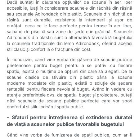
Dacă sunteți în căutarea opțiunilor de scaune în aer liber
accesibile, luați în considerare scaunele din răchită din rășină
sau scaunele Adirondack din plastic. Scaunele din răchită de
rășină sunt durabile, rezistente la intemperii și ușor de
curățat, ceea ce le face perfecte pentru terase în aer liber,
saloane de piscină sau zone de ședere în grădină. Scaunele
Adirondack din plastic sunt o alternativă favorabilă bugetului
la scaunele tradiționale din lemn Adirondack, oferind același
stil clasic și confort la o fracțiune din cost.
În concluzie, când vine vorba de găsirea de scaune publice
prietenoase pentru buget pentru a se potrivi cu fiecare
spațiu, există o mulțime de opțiuni din care să alegeți. De la
scaune clasice de stivuire din plastic până la scaune
moderne modelate din plastic, există o soluție de ședere
rentabilă pentru fiecare nevoie și buget. Având în vedere cu
atenție preferințele dvs. de spațiu, buget și proiectare, puteți
găsi scaunele de scaune publice perfecte care vor spori
confortul și stilul oricărui spațiu public.
- Sfaturi pentru întreținerea și extinderea duratei
de viață a scaunelor publice favorabile bugetului
Când vine vorba de furnizarea de spații publice, cum ar fi