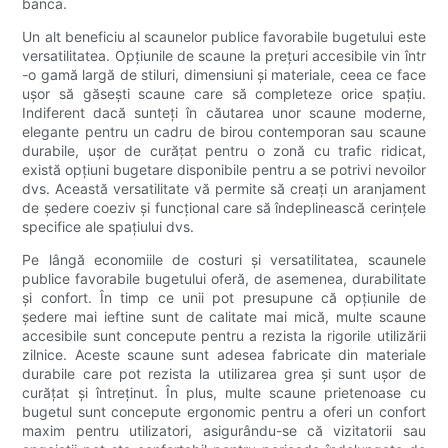
banca.
Un alt beneficiu al scaunelor publice favorabile bugetului este
versatilitatea. Opțiunile de scaune la prețuri accesibile vin într
-o gamă largă de stiluri, dimensiuni și materiale, ceea ce face
ușor să găsești scaune care să completeze orice spațiu.
Indiferent dacă sunteți în căutarea unor scaune moderne,
elegante pentru un cadru de birou contemporan sau scaune
durabile, ușor de curățat pentru o zonă cu trafic ridicat,
există opțiuni bugetare disponibile pentru a se potrivi nevoilor
dvs. Această versatilitate vă permite să creați un aranjament
de ședere coeziv și funcțional care să îndeplinească cerințele
specifice ale spațiului dvs.
Pe lângă economiile de costuri și versatilitatea, scaunele
publice favorabile bugetului oferă, de asemenea, durabilitate
și confort. În timp ce unii pot presupune că opțiunile de
ședere mai ieftine sunt de calitate mai mică, multe scaune
accesibile sunt concepute pentru a rezista la rigorile utilizării
zilnice. Aceste scaune sunt adesea fabricate din materiale
durabile care pot rezista la utilizarea grea și sunt ușor de
curățat și întreținut. În plus, multe scaune prietenoase cu
bugetul sunt concepute ergonomic pentru a oferi un confort
maxim pentru utilizatori, asigurându-se că vizitatorii sau