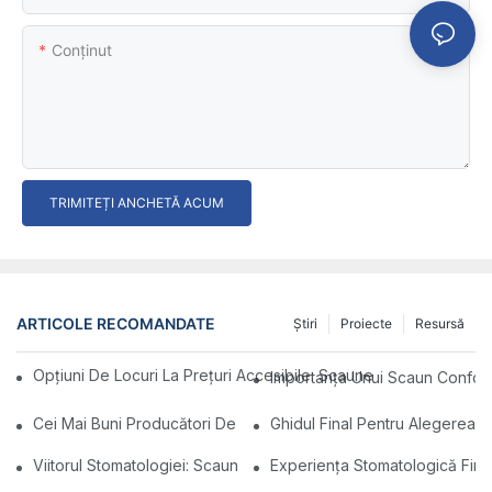
Conţinut
TRIMITEȚI ANCHETĂ ACUM
ARTICOLE RECOMANDATE
Ştiri
Proiecte
Resursă
Opțiuni De Locuri La Prețuri Accesibile: Scaune Publice Favorab
Importanța Unui Scaun Conforta
Cei Mai Buni Producători De Scaune Stomatologice Din China: Ino
Ghidul Final Pentru Alegerea 
Viitorul Stomatologiei: Scaune Dentare Moderne Personalizate
Experiența Stomatologică Fina