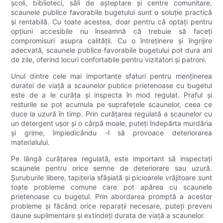
școli, biblioteci, săli de așteptare și centre comunitare,
scaunele publice favorabile bugetului sunt o soluție practică
și rentabilă. Cu toate acestea, doar pentru că optați pentru
opțiuni accesibile nu înseamnă că trebuie să faceți
compromisuri asupra calității. Cu o întreținere și îngrijire
adecvată, scaunele publice favorabile bugetului pot dura ani
de zile, oferind locuri confortabile pentru vizitatori și patroni.
Unul dintre cele mai importante sfaturi pentru menținerea
duratei de viață a scaunelor publice prietenoase cu bugetul
este de a le curăța și inspecta în mod regulat. Praful și
resturile se pot acumula pe suprafețele scaunelor, ceea ce
duce la uzură în timp. Prin curățarea regulată a scaunelor cu
un detergent ușor și o cârpă moale, puteți îndepărta murdăria
și grime, împiedicându -l să provoace deteriorarea
materialului.
Pe lângă curățarea regulată, este important să inspectați
scaunele pentru orice semne de deteriorare sau uzură.
Șuruburile libere, tapițeria sfâșiată și picioarele vrăjitoare sunt
toate probleme comune care pot apărea cu scaunele
prietenoase cu bugetul. Prin abordarea promptă a acestor
probleme și făcând orice reparații necesare, puteți preveni
daune suplimentare și extindeți durata de viață a scaunelor.