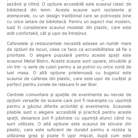
șezând și citind. O opțiune accesibilă este scaunul clasic de
bibliotecă din lemn. Aceste scaune sunt rezistente și
atemporale, cu un design tradițional care se potrivește bine
cu orice setare de bibliotecă. Pentru un aspect mai modern,
luați în considerare scaunul modelat din plastic, care este
atât confortabil, cât și ușor de întreținut.
Cafenelele și restaurantele necesită adesea un număr mare
de opțiuni de locuri, ceea ce face ca accesibilitatea să fie o
prioritate. O alegere populară pentru aceste spații este
scaunul Metal Bistro. Aceste scaune sunt ușoare, stivuibile și
vin într -o serie de culori pentru a se potrivi cu orice zonă de
luat masa. O altă opțiune prietenoasă cu bugetul este
scaunul de cafenea din plastic, care este ușor de curățat și
perfect pentru zonele de relaxare în aer liber.
Centrele comunitare și spațiile de evenimente au nevoie de
opțiuni versatile de scaune care pot fi rearanjate cu ușurință
pentru a găzdui diferite activități și evenimente. Scaunele
pliabile sunt o alegere accesibilă și practică pentru aceste
spații, deoarece pot fi păstrate cu ușurință atunci când nu
sunt utilizate. O altă opțiune este scaunul de stivuire din
plastic, care este suficient de durabil pentru a rezista la
utilizarea grea și poate fi ușor mișcat, după cum este