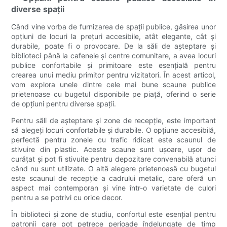
diverse spații
Când vine vorba de furnizarea de spații publice, găsirea unor
opțiuni de locuri la prețuri accesibile, atât elegante, cât și
durabile, poate fi o provocare. De la săli de așteptare și
biblioteci până la cafenele și centre comunitare, a avea locuri
publice confortabile și primitoare este esențială pentru
crearea unui mediu primitor pentru vizitatori. În acest articol,
vom explora unele dintre cele mai bune scaune publice
prietenoase cu bugetul disponibile pe piață, oferind o serie
de opțiuni pentru diverse spații.
Pentru săli de așteptare și zone de recepție, este important
să alegeți locuri confortabile și durabile. O opțiune accesibilă,
perfectă pentru zonele cu trafic ridicat este scaunul de
stivuire din plastic. Aceste scaune sunt ușoare, ușor de
curățat și pot fi stivuite pentru depozitare convenabilă atunci
când nu sunt utilizate. O altă alegere prietenoasă cu bugetul
este scaunul de recepție a cadrului metalic, care oferă un
aspect mai contemporan și vine într-o varietate de culori
pentru a se potrivi cu orice decor.
În biblioteci și zone de studiu, confortul este esențial pentru
patronii care pot petrece perioade îndelungate de timp