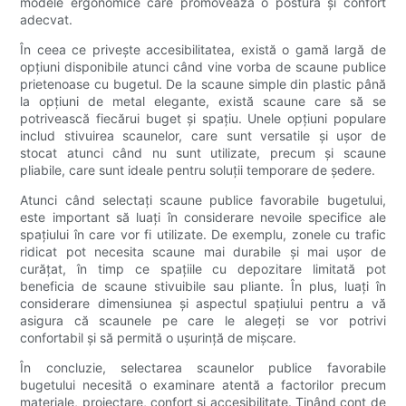
modele ergonomice care promovează o postură și confort
adecvat.
În ceea ce privește accesibilitatea, există o gamă largă de
opțiuni disponibile atunci când vine vorba de scaune publice
prietenoase cu bugetul. De la scaune simple din plastic până
la opțiuni de metal elegante, există scaune care să se
potrivească fiecărui buget și spațiu. Unele opțiuni populare
includ stivuirea scaunelor, care sunt versatile și ușor de
stocat atunci când nu sunt utilizate, precum și scaune
pliabile, care sunt ideale pentru soluții temporare de ședere.
Atunci când selectați scaune publice favorabile bugetului,
este important să luați în considerare nevoile specifice ale
spațiului în care vor fi utilizate. De exemplu, zonele cu trafic
ridicat pot necesita scaune mai durabile și mai ușor de
curățat, în timp ce spațiile cu depozitare limitată pot
beneficia de scaune stivuibile sau pliante. În plus, luați în
considerare dimensiunea și aspectul spațiului pentru a vă
asigura că scaunele pe care le alegeți se vor potrivi
confortabil și să permită o ușurință de mișcare.
În concluzie, selectarea scaunelor publice favorabile
bugetului necesită o examinare atentă a factorilor precum
materiale, proiectare, confort și accesibilitate. Ținând cont de