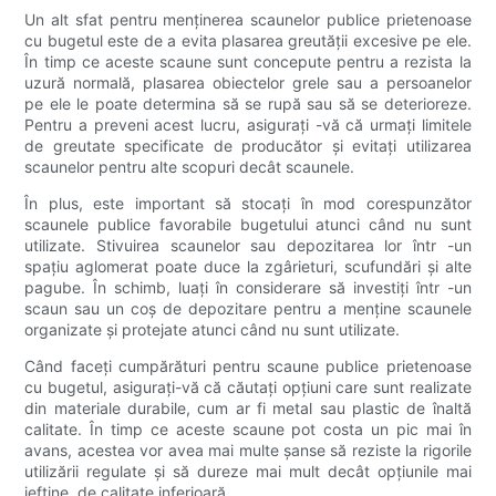
Un alt sfat pentru menținerea scaunelor publice prietenoase
cu bugetul este de a evita plasarea greutății excesive pe ele.
În timp ce aceste scaune sunt concepute pentru a rezista la
uzură normală, plasarea obiectelor grele sau a persoanelor
pe ele le poate determina să se rupă sau să se deterioreze.
Pentru a preveni acest lucru, asigurați -vă că urmați limitele
de greutate specificate de producător și evitați utilizarea
scaunelor pentru alte scopuri decât scaunele.
În plus, este important să stocați în mod corespunzător
scaunele publice favorabile bugetului atunci când nu sunt
utilizate. Stivuirea scaunelor sau depozitarea lor într -un
spațiu aglomerat poate duce la zgârieturi, scufundări și alte
pagube. În schimb, luați în considerare să investiți într -un
scaun sau un coș de depozitare pentru a menține scaunele
organizate și protejate atunci când nu sunt utilizate.
Când faceți cumpărături pentru scaune publice prietenoase
cu bugetul, asigurați-vă că căutați opțiuni care sunt realizate
din materiale durabile, cum ar fi metal sau plastic de înaltă
calitate. În timp ce aceste scaune pot costa un pic mai în
avans, acestea vor avea mai multe șanse să reziste la rigorile
utilizării regulate și să dureze mai mult decât opțiunile mai
ieftine, de calitate inferioară.