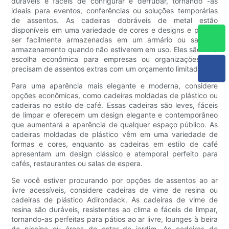
duráveis ​​e fáceis de configurar e derrubar, tornando -as
ideais para eventos, conferências ou soluções temporárias
de assentos. As cadeiras dobráveis ​​de metal estão
disponíveis em uma variedade de cores e designs e podem
ser facilmente armazenadas em um armário ou sala de
armazenamento quando não estiverem em uso. Eles são uma
escolha econômica para empresas ou organizações que
precisam de assentos extras com um orçamento limitado.
Para uma aparência mais elegante e moderna, considere
opções econômicas, como cadeiras moldadas de plástico ou
cadeiras no estilo de café. Essas cadeiras são leves, fáceis
de limpar e oferecem um design elegante e contemporâneo
que aumentará a aparência de qualquer espaço público. As
cadeiras moldadas de plástico vêm em uma variedade de
formas e cores, enquanto as cadeiras em estilo de café
apresentam um design clássico e atemporal perfeito para
cafés, restaurantes ou salas de espera.
Se você estiver procurando por opções de assentos ao ar
livre acessíveis, considere cadeiras de vime de resina ou
cadeiras de plástico Adirondack. As cadeiras de vime de
resina são duráveis, resistentes ao clima e fáceis de limpar,
tornando-as perfeitas para pátios ao ar livre, lounges à beira
da piscina ou áreas de estar de jardim. As cadeiras de