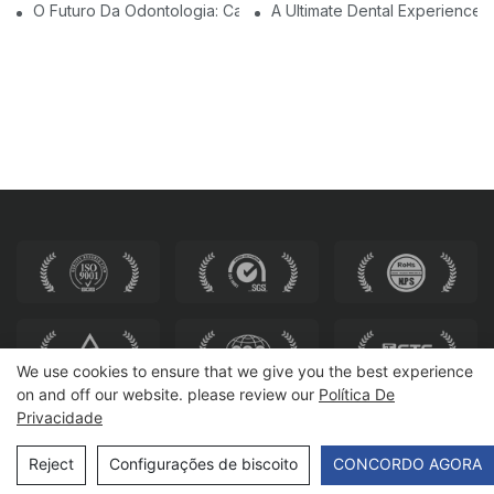
O Futuro Da Odontologia: Cadeiras Dentárias Modernas Person
A Ultimate Dental Experience:
We use cookies to ensure that we give you the best experience
on and off our website. please review our
Política De
Privacidade
Direitos autorais © 2025 HEWEI SEATING |
Mapa do site
Reject
Configurações de biscoito
CONCORDO AGORA