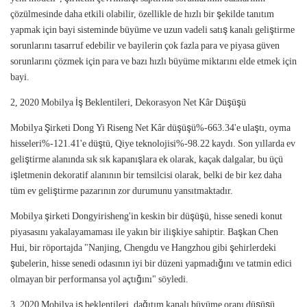
çözülmesinde daha etkili olabilir, özellikle de hızlı bir şekilde tanıtım
yapmak için bayi sisteminde büyüme ve uzun vadeli satış kanalı geliştirme
sorunlarını tasarruf edebilir ve bayilerin çok fazla para ve piyasa güven
sorunlarını çözmek için para ve bazı hızlı büyüme miktarını elde etmek için
bayi.
2, 2020 Mobilya İş Beklentileri, Dekorasyon Net Kâr Düşüşü
Mobilya Şirketi Dong Yi Riseng Net Kâr düşüşü%-663.34'e ulaştı, oyma
hisseleri%-121.41'e düştü, Qiye teknolojisi%-98.22 kaydı. Son yıllarda ev
geliştirme alanında sık sık kapanışlara ek olarak, kaçak dalgalar, bu üçü
işletmenin dekoratif alanının bir temsilcisi olarak, belki de bir kez daha
tüm ev geliştirme pazarının zor durumunu yansıtmaktadır.
Mobilya şirketi Dongyirisheng'in keskin bir düşüşü, hisse senedi konut
piyasasını yakalayamaması ile yakın bir ilişkiye sahiptir. Başkan Chen
Hui, bir röportajda "Nanjing, Chengdu ve Hangzhou gibi şehirlerdeki
şubelerin, hisse senedi odasının iyi bir düzeni yapmadığını ve tatmin edici
olmayan bir performansa yol açtığını" söyledi.
3, 2020 Mobilya iş beklentileri, dağıtım kanalı büyüme oranı düşüşü