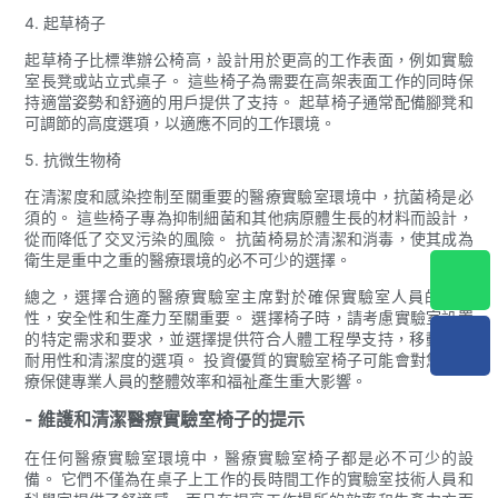
4. 起草椅子
起草椅子比標準辦公椅高，設計用於更高的工作表面，例如實驗
室長凳或站立式桌子。 這些椅子為需要在高架表面工作的同時保
持適當姿勢和舒適的用戶提供了支持。 起草椅子通常配備腳凳和
可調節的高度選項，以適應不同的工作環境。
5. 抗微生物椅
在清潔度和感染控制至關重要的醫療實驗室環境中，抗菌椅是必
須的。 這些椅子專為抑制細菌和其他病原體生長的材料而設計，
從而降低了交叉污染的風險。 抗菌椅易於清潔和消毒，使其成為
衛生是重中之重的醫療環境的必不可少的選擇。
總之，選擇合適的醫療實驗室主席對於確保實驗室人員的舒適
性，安全性和生產力至關重要。 選擇椅子時，請考慮實驗室設置
的特定需求和要求，並選擇提供符合人體工程學支持，移動性，
耐用性和清潔度的選項。 投資優質的實驗室椅子可能會對您的醫
療保健專業人員的整體效率和福祉產生重大影響。
- 維護和清潔醫療實驗室椅子的提示
在任何醫療實驗室環境中，醫療實驗室椅子都是必不可少的設
備。 它們不僅為在桌子上工作的長時間工作的實驗室技術人員和