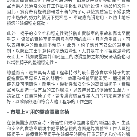
室專業人員通常必須在工作區中移動以訪問設備，樣品和文件。
因此，擁有帶有旋轉腳輪或車輪的椅子可以使實驗室在不緊張或
付出過多的努力的情況下更容易。 車輪應光滑耐用，以防止地板
損壞並確保穩定運動。
此外，椅子的安全性和穩定性對於防止實驗室的事故和傷害至關
重要。 優質的實驗室椅子應具有堅固的底座，具有承重能力，可
以支持用戶的體重而不傾斜。 此外，椅子應具有安全的鎖定機
制，以防止其出乎意料的滾動或滑動，尤其是在不平坦或濕滑的
表面上。 諸如防壓設計和底座上的防滑握把之類的安全功能也可
以增強椅子的整體穩定性。
總體而言，選擇具有人體工程學特徵的最佳醫療實驗室椅子對於
促進實驗室專業人員的舒適性，效率和福祉至關重要。 通過投資
優先級可調節性，耐用性，機動性和安全性的高質量椅子，實驗
室可以創造一個有益的工作環境，以支持員工的健康和生產力。
請記住，在選擇椅子時，請考慮實驗室專業人員的特定需求和偏
好，以確保舒適和​​符合人體工程學的工作空間。
- 市場上可用的醫療實驗室椅
在裝備醫療實驗室時，舒適性和效率是要考慮的關鍵因素。 生產
和安全的實驗室環境中經常被忽視的方面是為實驗室工作人員選
擇椅子。 醫療實驗室椅子在確保長時間進行重要研究和分析的醫