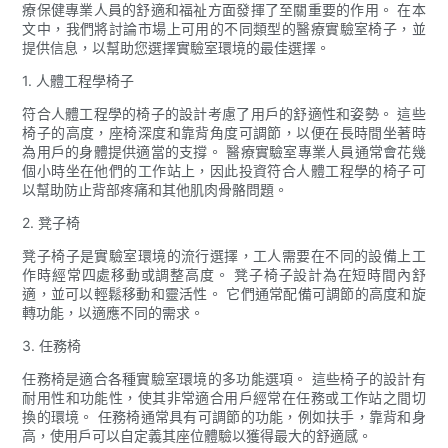
療保健專業人員的舒適和福祉方面發揮了至關重要的作用。 在本
文中，我們將討論市場上可用的不同類型的醫療實驗室椅子，並
提供信息，以幫助您選擇實驗室環境的最佳選擇。
1. 人體工程學椅子
符合人體工程學的椅子的設計考慮了用戶的舒適性和姿勢。 這些
椅子的高度，座椅深度和靠背角度可調節，以便在長時間坐著時
為用戶的身體提供適當的支撐。 醫療實驗室專業人員通常會花幾
個小時坐在他們的工作站上，因此投資符合人體工程學的椅子可
以幫助防止背部疼痛和其他肌肉骨骼問題。
2. 凳子椅
凳子椅子是實驗室環境的流行選擇，工人需要在不同的設備上工
作時經常四處移動或調整高度。 凳子椅子設計為在短時間內舒
適，並可以輕鬆移動和靈活性。 它們通常配備可調節的高度和旋
轉功能，以適應不同的需求。
3. 任務椅
任務椅是適合各種實驗室環境的多功能選項。 這些椅子的設計有
耐用性和功能性，使其非常適合用戶經常在任務或工作站之間切
換的環境。 任務椅通常具有可調節的功能，例如扶手，靠背和身
高，使用戶可以自定義其座位體驗以獲得最大的舒適感。