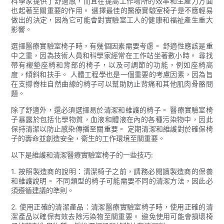
科學家提供了舒適感，而且在提高工作場所的效率和生產力方面
也起著至關重要的作用。 選擇最佳的醫療實驗室椅子是不應輕易
做出的決定，因為它可能會對實驗室工人的健康和福祉產生重大
影響。
選擇醫療實驗室椅子時，有幾個因素需要考慮。 舒適性應該是重
中之重，因為技術人員和科學家經常在工作站坐著數小時。 尋找
帶有襯墊座椅和背部的椅子，以及可調節的功能，例如座椅高
度，傾斜和扶手。 人體工程學也是一個重要的考慮因素，因為旨
在支撐脊柱自然曲線的椅子可以幫助防止背痛和其他肌肉骨骼問
題。
除了舒適外，還必須選擇易於清潔和維護的椅子。 醫療實驗室椅
子暴露於包括化學物質，血液和體液在內的各種污染物中，因此
保持清潔以防止感染傳播至關重要。 定期清潔和維護對於確保椅
子的壽命並創造安全，衛生的工作環境至關重要。
以下是維護和清潔醫療實驗室椅子的一些技巧:
1. 按照製造商的說明：清潔椅子之前，請務必閱讀製造商的保養
和維護說明。 不同類型的椅子可能需要不同的清潔方法，因此必
須遵循建議的準則。
2. 使用正確的清潔產品：清潔醫療實驗室椅子時，使用正確的清
潔產品以確保有效去除污染物至關重要。 避免使用可能會損壞椅