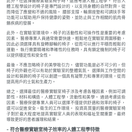
此外，在選擇醫療實驗室椅子時，還應考慮人體工程學。 符合人
體工程學設計的椅子是專門設計的，以支持身體的自然對齊，從
而降低了應變和不適的風險。 腰部支撐，輪廓座墊和可調扶手等
功能可以幫助用戶保持健康的姿勢，並防止與工作相關的肌肉骨
骼疾病的發展。
此外，在實驗室環境中，椅子的活動性和可操作性是重要的考慮
因素。 醫療專業人員通常需要快速，輕鬆地在實驗室周圍移動，
因此必須選擇具有旋轉腳輪的椅子，從而可以進行平穩而輕鬆的
運動。 執行需要精確和準確性的任務時，具有鎖定機制的椅子可
以提供穩定性和安全性。
最後，不應忽略椅子的美學吸引力。 儘管功能是必不可少的，但
椅子的外觀也可以有助於實驗室的整體氣氛。 選擇與工作空間的
設計和裝飾的椅子可以創建一個具有凝聚力和專業的環境，從而
提高用戶的士氣和生產力。
總之，選擇最佳的醫療實驗室椅子涉及考慮各種因素，例如可調
節性，材料和構造，人體工程學，流動性和美學。 通過考慮這些
因素，醫療保健專業人員可以選擇不僅提供舒適和效率的椅子，
還可以促進安全，衛生的工作環境。 投資高質量的醫療實驗室椅
子對於最大程度地提高實驗室人員的表現和福祉至關重要，最終
導致更好的患者護理和結果。
- 符合醫療實驗室椅子效率的人體工程學特徵