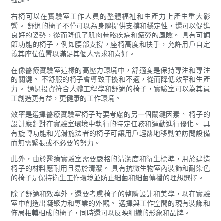
右椅可以在實驗室工作人員的整體福祉和生產力上產生重大影
響。 舒適的椅子不僅可以為身體提供支撐和穩定性，還可以促進
良好的姿勢，從而降低了肌肉骨骼疾病和疲勞的風險。 具有可調
節功能的椅子，例如腰部支撐，座椅高度和扶手，允許用戶自定
義其座位位置以滿足其個人需求和喜好。
在像醫療實驗室這樣的高壓力環境中，舒適度是保持專注和專注
的關鍵。 不舒服的椅子會導致干擾和不適，從而降低效率和生產
力。 通過投資符合人體工程學和舒適的椅子，實驗室可以為其員
工創造更有益，更健康的工作環境。
效率是選擇醫療實驗室椅子時要考慮的另一個關鍵因素。 椅子的
設計應針對在實驗室環境中執行的特定任務和運動進行優化。 具
有旋轉功能和光滑施法者的椅子可讓用戶輕鬆地移動並訪問設備
而無需緊張或不必要的努力。
此外，由於醫療實驗室需要嚴格的清潔度和衛生標準，用於建造
椅子的材料應耐用且易於清潔。 具有抗微生物室內裝飾和耐染色
的椅子是保持衛生工作環境並防止細菌和細菌傳播的理想選擇。
除了舒適和效率外，還要考慮椅子的整體設計和美學，以在實驗
室中創造出凝聚力和專業的外觀。 選擇與工作空間的現有裝飾和
佈局相輔相成的椅子，同時還可以反映組織的形象和品牌。