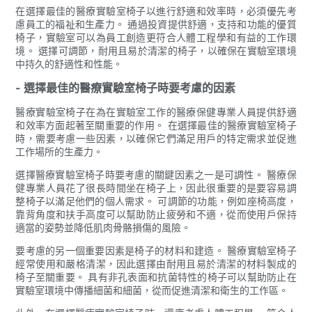
在選擇最佳的醫療實驗室椅子以進行舒適和效率時，必須優先考
慮員工的福祉和生產力。 通過投資提供舒適，支持和功能的優質
椅子，實驗室可以為員工創造更符合人體工程學和有益的工作環
境。 選擇可調節，耐用且易於清潔的椅子，以確保在實驗室環境
中持久的舒適性和性能。
- 選擇最佳的醫療實驗室椅子時要考慮的因素
醫療實驗室椅子在為在實驗室工作的醫療保健專業人員提供舒適
和效率方面起著至關重要的作用。 在選擇最佳的醫療實驗室椅子
時，需要考慮一些因素，以確保它們滿足用戶的特定需求並促進
工作場所的生產力。
選擇醫療實驗室椅子時要考慮的關鍵因素之一是可調性。 醫療保
健專業人員花了很長時間坐在椅子上，因此很重要的是要容易調
整椅子以滿足他們的個人需求。 可調節的功能，例如座椅高度，
靠背角度和扶手高度可以幫助防止疲勞和不適，從而使用戶保持
適當的姿勢並降低肌肉骨骼損傷的風險。
要考慮的另一個重要因素是椅子的材料和建造。 醫療實驗室椅子
經常使用和嚴格清潔，因此選擇由耐用且易於清潔的材料製成的
椅子至關重要。 具有非孔表面和抗菌特性的椅子可以幫助防止在
實驗室環境中傳播細菌和細菌，從而促進清潔和衛生的工作區。