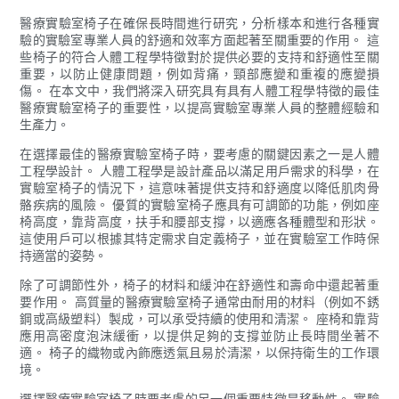
醫療實驗室椅子在確保長時間進行研究，分析樣本和進行各種實
驗的實驗室專業人員的舒適和效率方面起著至關重要的作用。 這
些椅子的符合人體工程學特徵對於提供必要的支持和舒適性至關
重要，以防止健康問題，例如背痛，頸部應變和重複的應變損
傷。 在本文中，我們將深入研究具有具有人體工程學特徵的最佳
醫療實驗室椅子的重要性，以提高實驗室專業人員的整體經驗和
生產力。
在選擇最佳的醫療實驗室椅子時，要考慮的關鍵因素之一是人體
工程學設計。 人體工程學是設計產品以滿足用戶需求的科學，在
實驗室椅子的情況下，這意味著提供支持和舒適度以降低肌肉骨
骼疾病的風險。 優質的實驗室椅子應具有可調節的功能，例如座
椅高度，靠背高度，扶手和腰部支撐，以適應各種體型和形狀。
這使用戶可以根據其特定需求自定義椅子，並在實驗室工作時保
持適當的姿勢。
除了可調節性外，椅子的材料和緩沖在舒適性和壽命中還起著重
要作用。 高質量的醫療實驗室椅子通常由耐用的材料（例如不銹
鋼或高級塑料）製成，可以承受持續的使用和清潔。 座椅和靠背
應用高密度泡沫緩衝，以提供足夠的支撐並防止長時間坐著不
適。 椅子的織物或內飾應透氣且易於清潔，以保持衛生的工作環
境。
選擇醫療實驗室椅子時要考慮的另一個重要特徵是移動性。 實驗