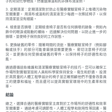
子的苛刻化學物質，然後選擇溫和的非抹布清潔劑。
3. 定期清潔：定期清潔對於防止在醫療實驗室椅子上堆積污染物
至關重要。 用濕布或溫和的清潔液至少每週一次擦拭椅子，以保
持清潔並沒有細菌。
4. 檢查是否損壞：定期檢查椅子是否有任何損壞的跡象，例如內
飾中的眼淚或鬆動的螺絲。 迅速解決任何問題，以防止進一步的
損壞，並使椅子保持良好的工作狀態。
5. 更換破舊的零件：隨著時間的流逝，醫療實驗室椅子（例如腳
輪或扶手）的部分可能會磨損並需要更換。 密切注意椅子的狀
況，並更換任何受損或破舊的零件，以保持椅子的舒適性和功
能。
通過遵循這些維護和清潔醫療實驗室椅子的技巧，您可以確保工
作場所對實驗室技術人員和科學家保持安全，衛生和舒適。 投資
於高質量的人體工程學設計的椅子並正確照顧他們不僅會改善員
工的健康和福祉，而且還可以提高實驗室環境中的生產率和效
率。
結論
總之，選擇合適的醫療實驗室主席對於工作場所的舒適性和效率
至關重要。 通過考慮可調節性，人體工程學和耐用性等因素，醫