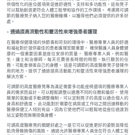
供個性化的座位選項來促進舒適性，支持和多功能性，這些凳子
可以幫助創造更符合人體工程學和協作的工作環境。 考慮將可調
節的醫療凳子納入您的醫療機構，以獲得他們必須提供的許多好
處。
- 通過提高流動性和靈活性來增強患者護理
在醫療保健環境的快節奏和苛刻的環境中，醫療專業人員的舒適
和福祉對於提供最佳的患者護理至關重要。 確保醫護人員身體健
康的一個重要因素是座位安排的質量。 醫療專業人員，例如醫
生，護士和治療師，每天花費很長時間的時間，執行艱苦的任
務，可能會損害自己的身體。 這是可調節的高度醫療凳子發揮作
用的地方，提供了通過提高活動能力和靈活性來增強患者護理的
解決方案。
可調節的高度醫療凳專為滿足需要多功能座椅選項的醫療專業人
員的需求而設計，可以輕鬆調整以適應不同的任務和偏好。 使用
簡單的氣動或手動調整機制，可以定制凳子的高度以適合個人的
身高和舒適度。 此功能對於需要在病房或工作站之間迅速移動的
醫療保健工人特別有益，因為它使他們可以輕鬆地從座位過渡到
站立姿勢而無需扭傷身體。
可調高度醫療凳的關鍵好處之一是它可以促進更好的姿勢並降低
肌肉骨骼損傷的風險。 通過允許醫療專業人員坐在符合人體工程