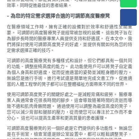
效率，同時促進最佳的患者結果。
- 為您的特定需求選擇合適的可調節高度醫療凳
在醫療領域工作時，擁有正確的設備對於效率和舒適性至關重
要。 可調節的高度醫療凳子是經常被忽視的設備。 這些凳子旨在
為腳步長時間的醫療專業人員提供支持和舒適感。 在本文中，我
們將探討使用可調節高度凳子的好處，並提供有關如何為您的特
定需求選擇正確的技巧。
可調節的高度醫療凳有多種樣式和設計，但它們都具有一個共同
的功能 - 調整座椅高度的能力。 此功能使用戶可以將凳子自定義
為個人身高和舒適度，從而促進適當的姿勢並減輕身體的壓力。
無論您是進行手術，進行考試還是簡單地完成文書工作，促進適
當的人體工程學的凳子都可以在整體福祉方面帶來不同的世界。
使用可調節高度凳子的關鍵好處之一是減輕背痛和疲勞。 醫療專
業人員通常會花很長時間的腳步，這會導致隨著時間的流逝而導
致不適和肌肉骨骼問題。 通過使用可以調整為最佳高度的凳子，
您可以減少背部和腿部的壓力，從而使您可以專注於工作而不會
分心。 這也可以提高生產率和更高質量的患者護理。
可調節高度醫療凳的另一個好處是它們提供的多功能性。 無論您
是在手術室，檢查室還是辦公室設置中，都可以輕鬆調整凳子，