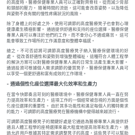
的高度時，醫療保健專業人員可以正確對齊脊柱，從而減少背部
和頸部的壓力。 隨著時間的流逝，這可能會改善姿勢，以及降低
與姿勢不良有關的慢性疼痛狀況的風險。
除了身體上的好處之外，使用可調節的高度醫療凳子也會對心理
健康產生積極影響。 通過提供舒適和支持的座位選擇，醫療保健
專業人員可以專注於他們的工作，而不會分心不適或痛苦。 這可
能會導致工作場所的工作滿意度和整體幸福感。
總之，不可否認將可調節高度醫療凳子納入醫療保健環境的好
處。 從改善舒適性和姿勢到增強整體福祉，這種符合人體工程學
的解決方案可以對醫療保健專業人員的日常生活產生重大影響。
通過投資可根據個人需求調節的優質凳子，醫療保健專業人員可
以享受一個更舒適和富有成效的工作環境。
- 通過個性化座位選擇最大化效率和生產力
在當今快節奏且苛刻的醫療環境中，醫療保健專業人員一直在努
力提高效率和生產力。 這項工作的一個經常被忽視的方面是個性
化座位選擇的重要性。 由於其多功能性和滿足每個人的獨特需求
的能力，可調節的高度醫療凳在醫療機構中變得越來越流行。
可調節高度醫療凳子的關鍵好處是它通過為醫療專業人員提供舒
適且人體工程學的座椅選擇來最大程度地提高效率和生產力。 通
過允許用戶根據其特定需求調整凳子的高度，這些凳子可以幫助