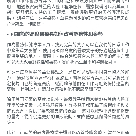
環境中確保醫療專業人員的福祉和表現方面起著至關重要的作
用。 通過投資高質量的人體工程學座位，醫療機構可​​以為其員工
創造更舒適和支持的工作環境，最終導致更好的患者護理和成
果。 調整座位，調整姿勢，並通過可調節的高度醫療凳的完美配
合來調整工作體驗。
- 可調節的高度醫療凳如何改善舒適性和姿勢
作為醫療保健專業人員，找到完美的凳子可以在我們的日常工作
中產生重大影響。 使用可調節高度的醫療凳子的好處遠遠超出了
提供坐姿的地方。 實際上，結合這種符合人體工程學的解決方案
可以大大改善舒適性和姿勢，從而提高生產率和整體福祉。
可調高度醫療凳的主要優點之一是它可以容納不同身高的人的能
力。 通過簡單地調整槓桿或旋鈕，醫療保健專業人員可以將凳子
定制為自己的首選高度，從而確保他們在工作時能夠保持適當的
姿勢。 這對於防止背部疼痛和其他不適感至關重要。
除了其可調節的高度功能外，醫療凳子還通常還帶有其他人體工
程學設計元素，以增強舒適性。 許多凳子都配備了緩衝座椅和支
撐式靠背，提供了柔軟和支撐的表面。 這可以減輕下背部和臀部
的壓力，從而促進更好的血液流動，並降低患肌肉骨骼問題的風
險。
此外，可調節的高度醫療凳子還可以改善整體姿勢。 當坐在正確