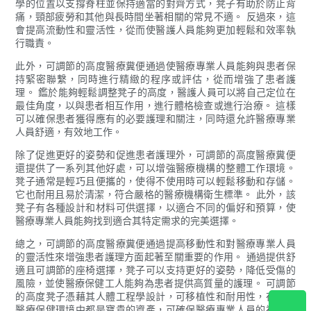
學的位置以支撐脊柱並保持適當的對齊方式，凳子有助於防止背
痛，頸部疲勞和其他與長時間坐著相關的常見不適。 反過來，這
會提高流動性和靈活性，從而使醫護人員能夠更加輕鬆和效率執
行職責。
此外，可調節的高度醫療糞便通過使醫療專業人員能夠與患者保
持緊密聯繫，同時進行精緻的程序或評估，從而增強了患者護
理。 鑑於能夠輕鬆調整凳子的高度，醫護人員可以將自己定位在
最佳角度，以與患者相互作用，進行體格檢查或進行治療。 這樣
可以確保患者獲得應有的必要護理和關注，同時還允許醫療專業
人員舒適，有效地工作。
除了促進更好的姿勢和促進患者護理外，可調節的高度醫療糞便
還提供了一系列其他好處，可以增強醫療機構的整體工作環境。
凳子通常是輕巧且便攜的，使得不使用時可以輕鬆移動和存儲。
它也耐用且易於清潔，符合嚴格的醫療機構衛生標準。 此外，該
凳子有各種設計和材料可供選擇，以適合不同的偏好和預算，使
醫療專業人員能夠找到適合其特定需求的完美選擇。
總之，可調節的高度醫療糞便通過提高移動性和對醫療專業人員
的靈活性來增強患者護理方面起著至關重要的作用。 通過提供舒
適且可調節的座椅選擇，凳子可以支持更好的姿勢，降低受傷的
風險，並使醫療保健工人能夠為患者提供高質量的護理。 可調節
的高度凳子憑藉其人體工程學設計，可移植性和耐用性，在任何
醫療保健環境中都是寶貴的資產，可確保醫療專業人員的福祉和