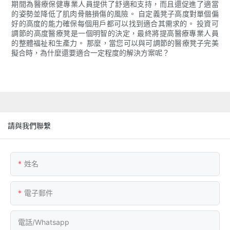
期間為醫療保健專業人員提供了舒適和支持，而且還促進了適當
的姿勢並降低了肌肉骨骼損傷的風險。 自定義凳子高度對單個偏
好的高度的能力確保每個用戶都可以找到適合其需求的。 投資可
調節的高度醫療凳是一個明智的決定，最終將提高醫療專業人員
的整體福祉和生產力。 那麼，當您可以與可調節的醫療凳子完美
擬合時，為什麼還要適合一定程度的解決方案呢？
請與我們聯繫
姓名
電子郵件
電話/whatsapp