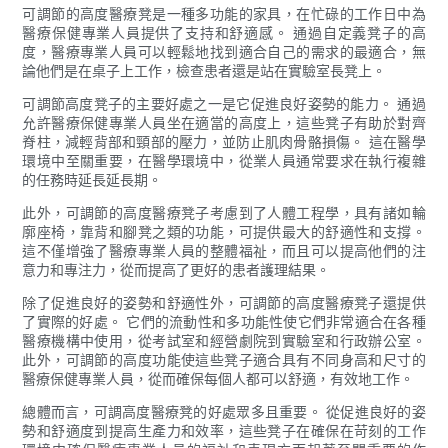
可調節的高度醫療凳是一種多功能的家具，在忙碌的工作日中為
醫療保健專業人員提供了支持和舒適感。 通過自定義凳子的高
度，醫療專業人員可以輕鬆地找到適合自己的需求的最適合，無
論他們是在桌子上工作，檢查患者還是站在實驗室長凳上。
可調節高度凳子的主要好處之一是它促進良好姿勢的能力。 通過
允許醫療保健專業人員坐在適當的高度上，這些凳子有助於對齊
脊柱，減輕背部和頸部的壓力，並防止肌肉骨骼損傷。 這在醫學
環境中至關重要，在醫學環境中，從業人員通常要求在執行複雜
的任務時延長延長期。
此外，可調節的高度醫療凳子考慮到了人體工程學，具有諸如輪
廓座椅，靠背和腳凳之類的功能，可提供最大的舒適性和支撐。
這不僅增強了醫療專業人員的整體福祉，而且可以提高他們的注
意力和專注力，從而提高了更好的患者護理結果。
除了促進良好的姿勢和舒適性外，可調節的高度醫療凳子還提供
了實際的好處。 它們的流動性和多功能性使它們非常適合在各種
醫療機構中使用，從考試室和經營劇院到實驗室和行政辦公室。
此外，可調節的高度功能使這些凳子適合具有不同身高和尺寸的
醫療保健專業人員，從而確保每個人都可以舒適，有效地工作。
總體而言，可調高度醫療凳的好處眾多且重要。 從促進良好的姿
勢和舒適度到提高生產力和效率，這些凳子在確保在苛刻的工作