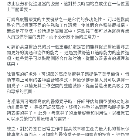
防止疲勞和促進適當的姿勢，這對於長時間站立或坐在一個位置
上至關重要。
可調高度醫療凳的主要優點之一是它們的多功能性。 可以輕鬆調
整它們以適應不同的任務和工作環境，使其適合各種醫療機構。
無論是在醫院，診所還是實驗室中，這些凳子都可以為醫療專業
人員提供所需的支持，而不必分散不適的注意力。
可調節高度醫療凳的另一個重要好處是它們能夠促進醫療團隊之
間更好的溝通和協作的能力。 通過提供舒適且適應能力的座位選
項，這些凳子可以鼓勵團隊合作和討論，從而改善患者的護理和
結果。
除實際的好處外，可調節的高度醫療凳子還提供了美學價值。 借
助市場上可用的各種設計和样式，醫療保健專業人員可以選擇一
個凳子，以補充其工作空間的整體裝飾，從而營造出更具吸引力
和專業的氛圍。
考慮購買可調節高度的醫療凳子時，仔細評估每個型號的功能和
功能很重要。 尋找可調節高度，舒適的座墊並為背面和腿提供足
夠支撐的凳子。 此外，考慮凳子的重量容量和耐用性，以確保它
可以承受繁忙的醫療環境的需求。
總之，對於希望在日常工作中提高效率和生產力最大化的醫療保
健專業人員而言，可調節的醫療凳子是一項寶貴的投資。 通過提