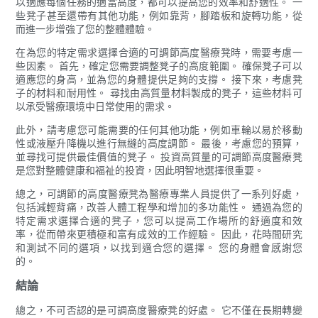
以適應每個任務的適當高度，都可以提高您的效率和舒適性。 一
些凳子甚至還帶有其他功能，例如靠背，腳踏板和旋轉功能，從
而進一步增強了您的整體體驗。
在為您的特定需求選擇合適的可調節高度醫療凳時，需要考慮一
些因素。 首先，確定您需要調整凳子的高度範圍。 確保凳子可以
適應您的身高，並為您的身體提供足夠的支撐。 接下來，考慮凳
子的材料和耐用性。 尋找由高質量材料製成的凳子，這些材料可
以承受醫療環境中日常使用的需求。
此外，請考慮您可能需要的任何其他功能，例如車輪以易於移動
性或液壓升降機以進行無縫的高度調節。 最後，考慮您的預算，
並尋找可提供最佳價值的凳子。 投資高質量的可調節高度醫療凳
是您對整體健康和福祉的投資，因此明智地選擇很重要。
總之，可調節的高度醫療凳為醫療專業人員提供了一系列好處，
包括減輕背痛，改善人體工程學和增加的多功能性。 通過為您的
特定需求選擇合適的凳子，您可以提高工作場所的舒適度和效
率，從而帶來更積極和富有成效的工作經驗。 因此，花時間研究
和測試不同的選項，以找到適合您的選擇。 您的身體會感謝您
的。
結論
總之，不可否認的是可調高度醫療凳的好處。 它不僅在長期轉變