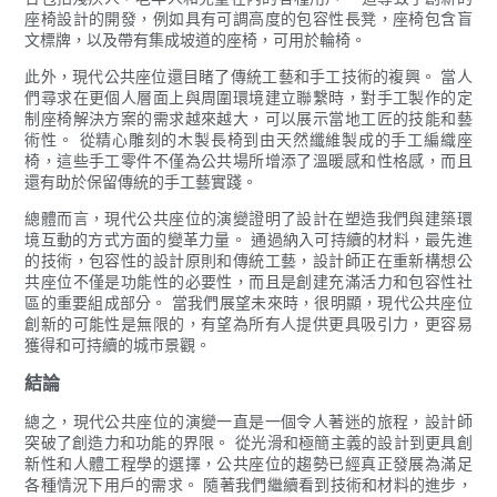
座椅設計的開發，例如具有可調高度的包容性長凳，座椅包含盲
文標牌，以及帶有集成坡道的座椅，可用於輪椅。
此外，現代公共座位還目睹了傳統工藝和手工技術的複興。 當人
們尋求在更個人層面上與周圍環境建立聯繫時，對手工製作的定
制座椅解決方案的需求越來越大，可以展示當地工匠的技能和藝
術性。 從精心雕刻的木製長椅到由天然纖維製成的手工編織座
椅，這些手工零件不僅為公共場所增添了溫暖感和性格感，而且
還有助於保留傳統的手工藝實踐。
總體而言，現代公共座位的演變證明了設計在塑造我們與建築環
境互動的方式方面的變革力量。 通過納入可持續的材料，最先進
的技術，包容性的設計原則和傳統工藝，設計師正在重新構想公
共座位不僅是功能性的必要性，而且是創建充滿活力和包容性社
區的重要組成部分。 當我們展望未來時，很明顯，現代公共座位
創新的可能性是無限的，有望為所有人提供更具吸引力，更容易
獲得和可持續的城市景觀。
結論
總之，現代公共座位的演變一直是一個令人著迷的旅程，設計師
突破了創造力和功能的界限。 從光滑和極簡主義的設計到更具創
新性和人體工程學的選擇，公共座位的趨勢已經真正發展為滿足
各種情況下用戶的需求。 隨著我們繼續看到技術和材料的進步，