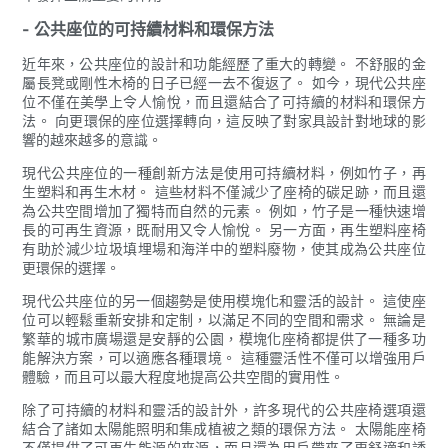
- 公共座位的可持續材料和環保方法
近年來，公共座位的設計和功能經歷了重大的轉變。 不舒服的金
屬長凳或剛性木椅的日子已經一去不復返了。 如今，現代公共座
位不僅在美學上令人愉悅，而且還結合了可持續的材料和環保方
法。 向更環保的座位選擇轉向，這反映了對家具設計對地球的影
響的越來越多的意識。
現代公共座位的一種創新方法是使用可持續材料，例如竹子，再
生塑料和再生木材。 這些材料不僅減少了座椅的碳足跡，而且還
為公共空間增加了獨特而自然的元素。 例如，竹子是一種快速增
長的可再生資源，既耐用又令人愉悅。 另一方面，再生塑料座椅
有助於減少垃圾填埋場和海洋中的塑料廢物，使其成為公共座位
更環保的選擇。
現代公共座位的另一個趨勢是使用模塊化和靈活的設計。 這使座
位可以輕鬆重新安排和定制，以滿足不同的空間和需求。 無論是
繁華的城市廣場還是安靜的公園，模塊化座椅都提供了一種多功
能解決方案，可以適應各種環境。 這種靈活性不僅可以增強用戶
體驗，而且可以最大程度地提高公共空間的實用性。
除了可持續的材料和靈活的設計外，許多現代的公共座椅選項還
結合了諸如太陽能照明和集成植被之類的環保方法。 太陽能座椅
不僅提供了可再生能源的來源，而且還為用戶帶來了更舒適和誘