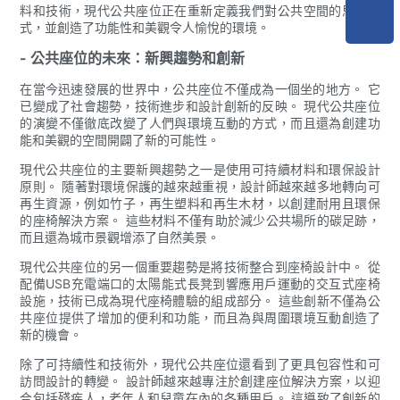
料和技術，現代公共座位正在重新定義我們對公共空間的思考方
式，並創造了功能性和美觀令人愉悅的環境。
- 公共座位的未來：新興趨勢和創新
在當今迅速發展的世界中，公共座位不僅成為一個坐的地方。 它
已變成了社會趨勢，技術進步和設計創新的反映。 現代公共座位
的演變不僅徹底改變了人們與環境互動的方式，而且還為創建功
能和美觀的空間開闢了新的可能性。
現代公共座位的主要新興趨勢之一是使用可持續材料和環保設計
原則。 隨著對環境保護的越來越重視，設計師越來越多地轉向可
再生資源，例如竹子，再生塑料和再生木材，以創建耐用且環保
的座椅解決方案。 這些材料不僅有助於減少公共場所的碳足跡，
而且還為城市景觀增添了自然美景。
現代公共座位的另一個重要趨勢是將技術整合到座椅設計中。 從
配備USB充電端口的太陽能式長凳到響應用戶運動的交互式座椅
設施，技術已成為現代座椅體驗的組成部分。 這些創新不僅為公
共座位提供了增加的便利和功能，而且為與周圍環境互動創造了
新的機會。
除了可持續性和技術外，現代公共座位還看到了更具包容性和可
訪問設計的轉變。 設計師越來越專注於創建座位解決方案，以迎
合包括殘疾人，老年人和兒童在內的各種用戶。 這導致了創新的