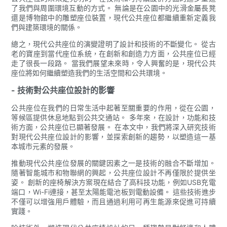
了我們與周圍環境互動的方式。 無論是在公園中的光滑金屬長凳
還是博物館中的雕塑座位裝置，現代公共座位都繼續重新定義我
們與建築環境的關係。
總之，現代公共座位的演變證明了設計和技術的不斷變化。 從古
老的寶座到當代座位系統，在創新和創造力方面，公共座位已經
走了很長一段路。 當我們展望未來時，令人興奮的是，現代公共
座位將如何繼續塑造我們的生活空間和公共環境。
- 技術對公共座位設計的影響
公共座位在我們的日常生活中起著至關重要的作用，從在公園，
等候區提供休息地點到公共交通站。 多年來，在設計，功能和技
術方面，公共座位已顯著發展。 在本文中，我們將深入研究技術
對現代公共座位設計的影響，並探索創新的趨勢，以塑造這一基
本城市元素的發展。
推動現代公共座位發展的關鍵因素之一是技術的融合不斷增加。
隨著智能城市和物聯網的興起，公共座位設計不再僅限於提供坐
姿。 創新的座椅解決方案現在結合了高科技功能，例如USB充電
端口，Wi-Fi連接，甚至太陽能電池板到電動設備。 這些技術進步
不僅可以增強用戶體驗，而且通過利用可再生能源來促進可持續
實踐。