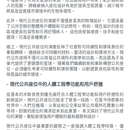
人的氛圍。 將植被納入座位設計有助於提高空氣質量，減少城市
熱島並促進城市環境中的生物多樣性。
此外，現代公共座位的演變不僅僅是家具的物理設計。 它還涵蓋
了公共空間的整體用戶體驗和可訪問性。 例如，現在設計的座位
區域更具包容性和可用於殘疾人。 這包括安裝坡道，扶手和座位
選項，可滿足各種需求。
總之，現代公共座位的演變反映了社會對可持續性和環境責任的
重點轉移。 通過結合可持續的材料，靈活的設計和環保方法，現
代公共座椅不僅可以增強公共場所的美學和功能，而且還為子孫
後代提供了更健康的星球。 隨著我們繼續創新和重新構想公共座
位，必須優先考慮可持續性和環保實踐，以創建更具包容性和環
保意識的城市環境。
- 現代公共座位中的人體工程學功能和用戶舒適
從基本的木製長凳到優先級符合人體工程學功能和用戶舒適性的
創新設計，現代公共座位已經走了很長一段路。 在當今快節奏的
世界中，人們在機場，火車站和公交車站等公共場所花費數小時
等待，舒適的座位的需求從未如此重要。 本文探討了現代公共座
位的演變，重點是增強用戶體驗的最新趨勢和設計。
現代公共座位中最重要的趨勢之一是強調人體工程學特徵。 僵