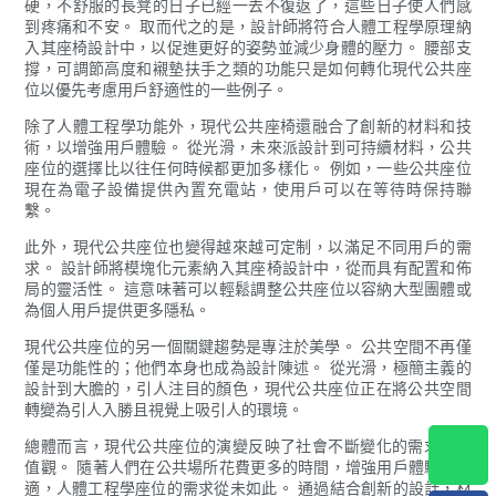
硬，不舒服的長凳的日子已經一去不復返了，這些日子使人們感
到疼痛和不安。 取而代之的是，設計師將符合人體工程學原理納
入其座椅設計中，以促進更好的姿勢並減少身體的壓力。 腰部支
撐，可調節高度和襯墊扶手之類的功能只是如何轉化現代公共座
位以優先考慮用戶舒適性的一些例子。
除了人體工程學功能外，現代公共座椅還融合了創新的材料和技
術，以增強用戶體驗。 從光滑，未來派設計到可持續材料，公共
座位的選擇比以往任何時候都更加多樣化。 例如，一些公共座位
現在為電子設備提供內置充電站，使用戶可以在等待時保持聯
繫。
此外，現代公共座位也變得越來越可定制，以滿足不同用戶的需
求。 設計師將模塊化元素納入其座椅設計中，從而具有配置和佈
局的靈活性。 這意味著可以輕鬆調整公共座位以容納大型團體或
為個人用戶提供更多隱私。
現代公共座位的另一個關鍵趨勢是專注於美學。 公共空間不再僅
僅是功能性的；他們本身也成為設計陳述。 從光滑，極簡主義的
設計到大膽的，引人注目的顏色，現代公共座位正在將公共空間
轉變為引人入勝且視覺上吸引人的環境。
總體而言，現代公共座位的演變反映了社會不斷變化的需求和價
值觀。 隨著人們在公共場所花費更多的時間，增強用戶體驗的舒
適，人體工程學座位的需求從未如此。 通過結合創新的設計，材