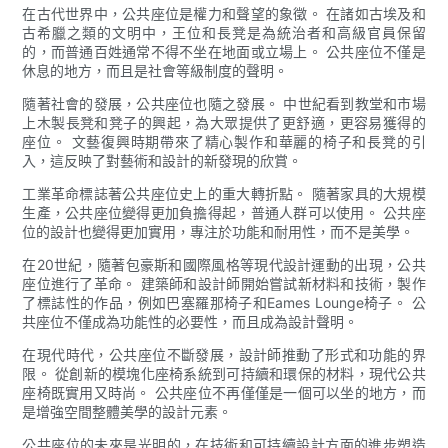
在古代世界中，公共座位是權力和聲望的象徵。 在諸如古埃及和
古希臘之類的文明中，王位和長凳是為統治者和高級官員保留
的，而普通百姓通常不得不坐在地面或立場上。 公共座位不僅是
休息的地方，而且是社會等級制度的聲明。
隨著社會的發展，公共座位也隨之發展。 中世紀看到教堂和市場
上木製長凳和凳子的興起，為大眾提供了更舒適，更容易獲得的
座位。 文藝復興時期帶來了精心製作和華麗的椅子和長凳的引
入，這反映了對藝術和設計的新發現的欣賞。
工業革命標誌著公共座位史上的重大轉折點。 隨著家具的大規模
生產，公共座位變得更加負擔得起，普通人群可以使用。 公共座
位的設計也變得更加實用，專注於功能和耐用性，而不是美學。
在20世紀，隨著包豪斯和國際風格等現代設計運動的出現，公共
座位進行了革命。 建築師和設計師開始嘗試新材料和技術，製作
了標誌性的作品，例如巴塞羅那椅子和Eames Lounge椅子。 公
共座位不僅成為功能性的必要性，而且成為設計聲明。
在現代時代，公共座位不斷發展，設計師推動了形式和功能的界
限。 從創新的模塊化座椅系統到可持續和環保的材料，現代公共
座椅既實用又時尚。 公共座位不再僅僅是一個可以坐的地方，而
是增強空間整體美學的設計元素。
公共座位的未來是光明的，在技術和可持續設計方面的進步塑造