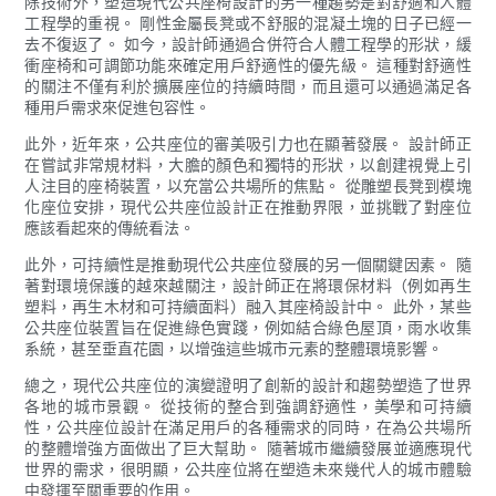
除技術外，塑造現代公共座椅設計的另一種趨勢是對舒適和人體
工程學的重視。 剛性金屬長凳或不舒服的混凝土塊的日子已經一
去不復返了。 如今，設計師通過合併符合人體工程學的形狀，緩
衝座椅和可調節功能來確定用戶舒適性的優先級。 這種對舒適性
的關注不僅有利於擴展座位的持續時間，而且還可以通過滿足各
種用戶需求來促進包容性。
此外，近年來，公共座位的審美吸引力也在顯著發展。 設計師正
在嘗試非常規材料，大膽的顏色和獨特的形狀，以創建視覺上引
人注目的座椅裝置，以充當公共場所的焦點。 從雕塑長凳到模塊
化座位安排，現代公共座位設計正在推動界限，並挑戰了對座位
應該看起來的傳統看法。
此外，可持續性是推動現代公共座位發展的另一個關鍵因素。 隨
著對環境保護的越來越關注，設計師正在將環保材料（例如再生
塑料，再生木材和可持續面料）融入其座椅設計中。 此外，某些
公共座位裝置旨在促進綠色實踐，例如結合綠色屋頂，雨水收集
系統，甚至垂直花園，以增強這些城市元素的整體環境影響。
總之，現代公共座位的演變證明了創新的設計和趨勢塑造了世界
各地的城市景觀。 從技術的整合到強調舒適性，美學和可持續
性，公共座位設計在滿足用戶的各種需求的同時，在為公共場所
的整體增強方面做出了巨大幫助。 隨著城市繼續發展並適應現代
世界的需求，很明顯，公共座位將在塑造未來幾代人的城市體驗
中發揮至關重要的作用。