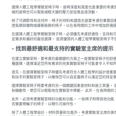
選擇人體工程學實驗室椅子時，座椅深度和寬度也是重要的考慮因
緣的座椅也可以幫助減輕大腿的壓力並促進血液流動。
除了可調節性和支持外，椅子的材料和建造也是要考慮的重要因素
透氣網狀織物或緩衝裝飾的椅子，以在長時間的工作中增加舒適
在選擇人體工程學實驗室椅子時，必須優先考慮舒適性，支持和可
定需求和偏好的最佳選擇。 投資優質的人體工程學實驗室椅子不
- 找到最舒適和最支持的實驗室主席的提示
在建立實驗室時，要考慮的最關鍵的方面之一是實驗室椅子的舒適
種選擇，選擇滿足您所有需求的完美實驗室椅子可能會令人不知所
首先，在選擇實驗室椅子時優先考慮符合人體工程學的設計很重要
和扶手的實驗室椅子，以確保您可以自定義椅子以滿足您的特定需
選擇實驗室椅子時要考慮的另一個關鍵因素是材料和施工質量。 
和機動性，使您可以輕鬆地在實驗室中移動。 此外，在長時間的
此外，必須考慮實驗室椅的功能和功能。 一些椅子附帶其他功能
否需要帶輪子的椅子，以簡化可操作性。
除了人體工程學設計，材料質量和功能外，考慮實驗室主席的美