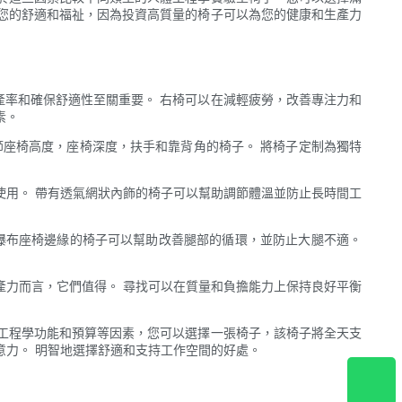
您的舒適和福祉，因為投資高質量的椅子可以為您的健康和生產力
產率和確保舒適性至關重要。 右椅可以在減輕疲勞，改善專注力和
素。
節座椅高度，座椅深度，扶手和靠背角的椅子。 將椅子定制為獨特
使用。 帶有透氣網狀內飾的椅子可以幫助調節體溫並防止長時間工
瀑布座椅邊緣的椅子可以幫助改善腿部的循環，並防止大腿不適。
產力而言，它們值得。 尋找可以在質量和負擔能力上保持良好平衡
工程學功能和預算等因素，您可以選擇一張椅子，該椅子將全天支
意力。 明智地選擇舒適和支持工作空間的好處。