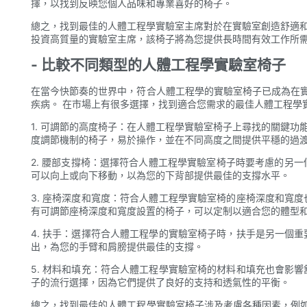
擇，以找到反映您個人品味和專業喜好的椅子。
總之，找到最佳的人體工程學實驗室主席對於在實驗室創造舒適和
投資高質量的實驗室主席，該椅子將為您提供長時間有效工作所需
- 比較不同類型的人體工程學實驗室椅子
在當今快節奏的世界中，符合人體工程學的實驗室椅子已成為在
疾病。 在市場上有很多選擇，找到適合您需求的最佳人體工程學
1. 可調節的高度椅子：在人體工程學實驗室椅子上尋找的關鍵
度調節機制的椅子，易於操作，並在不同高度之間提供平穩的過
2. 腰部支撐椅：選擇符合人體工程學實驗室椅子時要考慮的另
可以向上或向下移動，以為您的下背部提供最佳的支撐水平。
3. 座椅深度和寬度：符合人體工程學實驗室椅的座椅深度和寬
有可調節座椅深度和寬度設置的椅子，可以定制以適合您的體型
4. 扶手：選擇符合人體工程學的實驗室椅子時，扶手是另一個
出，為您的手臂和肩膀提供最佳的支撐。
5. 材料和填充：符合人體工程學實驗室椅的材料和填充也會影
子的流行選擇，因為它們提供了良好的支持和透氣性的平衡。
總之，找到最佳的人體工程學實驗室椅子涉及考慮各種因素，例