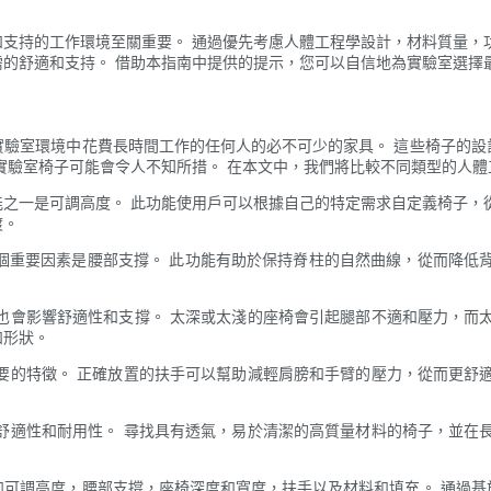
支持的工作環境至關重要。 通過優先考慮人體工程學設計，材料質量，
的舒適和支持。 借助本指南中提供的提示，您可以自信地為實驗室選擇
實驗室環境中花費長時間工作的任何人的必不可少的家具。 這些椅子的設
實驗室椅子可能會令人不知所措。 在本文中，我們將比較不同類型的人
功能之一是可調高度。 此功能使用戶可以根據自己的特定需求自定義椅子，
渡。
一個重要因素是腰部支撐。 此功能有助於保持脊柱的自然曲線，從而降低
度也會影響舒適性和支撐。 太深或太淺的座椅會引起腿部不適和壓力，而
和形狀。
重要的特徵。 正確放置的扶手可以幫助減輕肩膀和手臂的壓力，從而更舒
響舒適性和耐用性。 尋找具有透氣，易於清潔的高質量材料的椅子，並在
如可調高度，腰部支撐，座椅深度和寬度，扶手以及材料和填充。 通過基