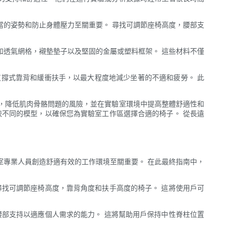
當的姿勢和防止身體壓力至關重要。 尋找可調節座椅高度，腰部支
如透氣網格，襯墊墊子以及堅固的金屬或塑料框架。 這些材料不僅
撐式靠背和緩衝扶手，以最大程度地減少坐著的不適和疲勞。 此
，降低肌肉骨骼問題的風險，並在實驗室環境中提高整體舒適性和
較不同的模型，以確保您為實驗室工作區選擇合適的椅子。 從長遠
室專業人員創造舒適有效的工作環境至關重要。 在此最終指南中，
尋找可調節座椅高度，靠背角度和扶手高度的椅子。 這將使用戶可
腰部支持以適應個人需求的能力。 這將幫助用戶保持中性脊柱位置