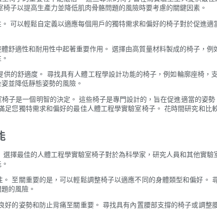
室椅子以提高生產力並降低肌肉骨骼問題的風險時要考慮的關鍵因素。
。 可以輕鬆自定義以適應每個用戶的獨特需求和偏好的椅子對於促進適
體舒適性和耐用性中起著重要作用。 選擇由高質量材料製成的椅子，例
性。
提供的舒適度。 尋找具有人體工程學設計功能的椅子，例如輪廓座椅，支
坐姿並降低靜態姿勢的風險。
室椅子是一個明智的決定。 這些椅子是專門設計的，旨在促進適當的姿勢
滿足您獨特需求和偏好的最佳人體工程學實驗室椅子。 花時間研究和比
能
 選擇最佳的人體工程學實驗室椅子對於為科學家，研究人員和其他實驗
能。
。 至關重要的是，可以輕鬆調整椅子以適應不同的身體類型和偏好。 
問題的風險。
良好的姿勢和防止背痛至關重要。 尋找具有內置腰部支撐的椅子或調整