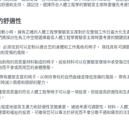
的舒適和支持。 請記住，選擇符合人體工程學的實驗室主席時要優先考慮
的舒適性
數​​小時，擁有正確的人體工程學實驗室主席對於在整個工作日最大化生
們將探討在為工作空間選擇最佳人體工程學實驗室主席時要考慮的關鍵因
 必須找到可以定制以適合您的身體和工作風格的椅子。 尋找具有可調
適和受傷的風險。
由耐用的高質量材料製成的椅子，這些材料可以在實驗室環境中承受每日
動而不會或而用您的身體應壓。
找帶有腰部支撐的椅子，以保持脊柱的自然曲線並降低背痛的風險。 帶有
著時減少肩膀和頸部的壓力。
儘管高質量的符合人體工程學椅子可以是一項投資，但就提高舒適性和生
益。
大程度地提高生產力和舒適性至關重要。 通過考慮可調節性，材料，人體
健康和福祉的投資，可確保您可以專注於研究而不會分散不適和痛苦的注