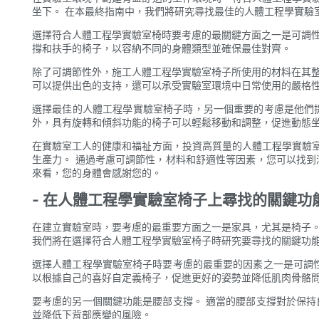
坐下。 在本最終指南中，我們將研究尋找最佳的人體工程學實驗
選擇符合人體工程學實驗室椅時要考慮的最關鍵方面之一是可調性
撐和扶手的椅子，以容納不同的身體類型並確保最佳對齊。
除了可調節性外，施工人體工程學實驗室椅子所使用的材料在其整
可以提供出色的支持，還可以承受實驗室環境中日常使用的嚴格
選擇最佳的人體工程學實驗室椅子時，另一個重要的考慮是他們
外，具有旋轉和傾斜功能的椅子可以輕鬆移動和調整，促進動態
在實驗室工人的健康和福祉方面，投資高質量的人體工程學實驗
生產力。 通過考慮可調節性，材料和舒適性等因素，您可以找到
來看，您的身體會感謝您的。
- 在人體工程學實驗室椅子上尋找的關鍵功
在建立實驗室時，要考慮的最重要方面之一是家具，尤其是椅子。
我們將在選擇符合人體工程學實驗室椅子時研究要尋找的關鍵功
選擇人體工程學實驗室椅子時要考慮的最重要的因素之一是可調性
以根據自己的喜好自定義椅子，促進更好的姿勢並降低肌肉骨骼
要考慮的另一個關鍵功能是腰部支撐。 適當的腰部支撐對於保持
並降低下背部應變的風險。