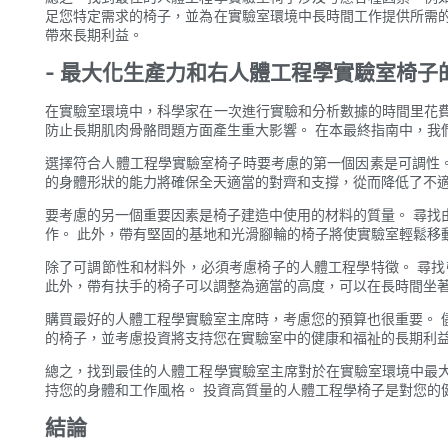
足您特定需求的椅子，並為在實驗室環境中長時間工作提供所需
帶來長期利益。
- 最大化生產力和右人體工程學實驗室椅子
在實驗室環境中，科學家在一次進行實驗和分析數據的時間里花費
防止長期肌肉骨骼問題方面產生重大影響。 在本最終指南中，我
選擇符合人體工程學實驗室椅子時要考慮的第一個因素是可調性。
的身體形狀的能力將確保全天適當的對齊和支撐，從而降低了不
要考慮的另一個重要因素是椅子建造中使用的材料的質量。 尋找
作。 此外，帶有堅固的基地和光滑腳輪的椅子將使實驗室輕鬆移
除了可調節性和材料外，必須考慮椅子的人體工程學特徵。 尋
此外，帶有扶手的椅子可以調整為適當的高度，可以在長時間坐
購買最好的人體工程學實驗室主席時，考慮您的預算也很重要。 
的椅子，並考慮投資將支持您在實驗室中的健康和福祉的長期利
總之，找到最佳的人體工程學實驗室主席對於在實驗室環境中最
持您的身體和工作風格。 投資高質量的人體工程學椅子是對您的
結論