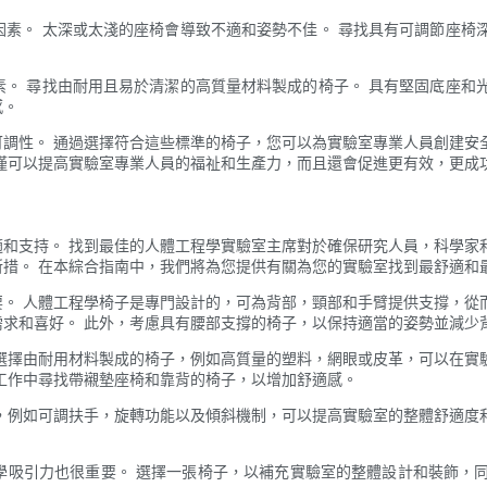
素。 太深或太淺的座椅會導致不適和姿勢不佳。 尋找具有可調節座椅
。 尋找由耐用且易於清潔的高質量材料製成的椅子。 具有堅固底座和
感。
調性。 通過選擇符合這些標準的椅子，您可以為實驗室專業人員創建安
僅可以提高實驗室專業人員的福祉和生產力，而且還會促進更有效，更成
和支持。 找到最佳的人體工程學實驗室主席對於確保研究人員，科學家
措。 在本綜合指南中，我們將為您提供有關為您的實驗室找到最舒適和
。 人體工程學椅子是專門設計的，可為背部，頸部和手臂提供支撐，從
求和喜好。 此外，考慮具有腰部支撐的椅子，以保持適當的姿勢並減少
選擇由耐用材料製成的椅子，例如高質量的塑料，網眼或皮革，可以在實
工作中尋找帶襯墊座椅和靠背的椅子，以增加舒適感。
，例如可調扶手，旋轉功能以及傾斜機制，可以提高實驗室的整體舒適度
學吸引力也很重要。 選擇一張椅子，以補充實驗室的整體設計和裝飾，同