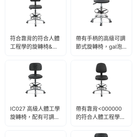
符合靠背的符合人體
帶有手柄的高級可調
工程學的旋轉椅&
節式旋轉椅，gal泡
ESD科學實驗室凳子
沫座椅& pu實驗室凳
高度可調的腳環
設計高度可調腳環&
<00000000>鋁製實
鍍鉻5星基地，可終
驗室5星基地
極舒適011
<00000000>潔淨室
IC027 高級人體工學
帶有靠背<000000
旋轉椅，配有可調式
的符合人體工程學的
PU 靠背、高度可調
旋轉pu椅
式座椅和鋁合金五星