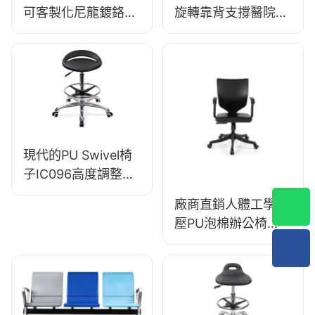
可客製化尼龍鍍鉻鋁
旋轉靠背支撐醫院&
腳座 IC007 個人化
診所使用的牙科椅
HEWEI
現代的PU Swivel椅
子IC096高度調整可
調足環& 5星基地|非
廠商直銷人體工學模
常適合辦公室&工作
壓PU泡棉辦公椅
室使用
IC091 合偉座椅