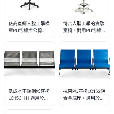
廠商直銷人體工學模
符合人體工學的實驗
壓PU泡棉辦公椅
室椅，耐用PU泡棉
IC091 合偉座椅
材質，LD13 HEWEI
座椅
低成本不銹鋼候客椅
抗菌PU座椅LC152鋁
LC153-H1 適用於各
合金底座，適用於候
種公共場所
客區