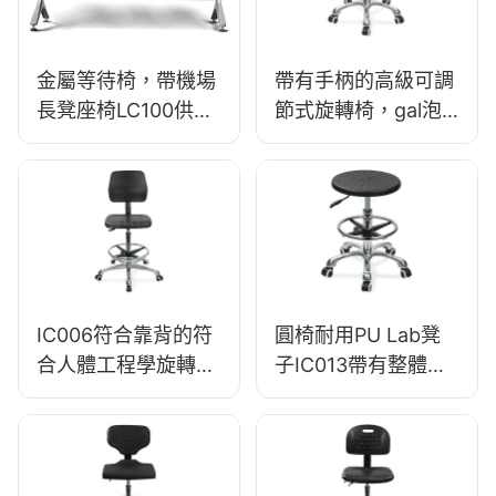
金屬等待椅，帶機場
帶有手柄的高級可調
長凳座椅LC100供應
節式旋轉椅，gal泡
商Hewei
沫座& pu實驗室凳設
計高度可調腳環&鍍
鉻5星基地，以實現
終​​極舒適
IC006符合靠背的符
圓椅耐用PU Lab凳
合人體工程學旋轉
子IC013帶有整體泡
椅，靠背泡沫座椅&
沫座椅高度可調節腳
ESD科學實驗室凳子
環&尼龍5星級潔淨室
高度可調的腳環
實驗室Hewei
<00000000>鋁5星