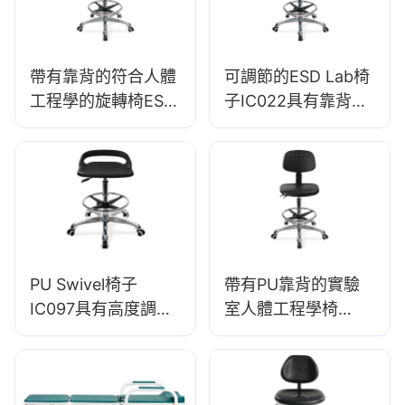
基地<00000000>潔
淨室
帶有靠背的符合人體
可調節的ESD Lab椅
工程學的旋轉椅ESD
子IC022具有靠背的
科學實驗室凳子
高度控制氣體提升基
IC016高度可調的腳
座的靜態敏感環境的
環&鋁製實驗室5星基
選項
地<00000000>潔淨
室
PU Swivel椅子
帶有PU靠背的實驗
IC097具有高度調整
室人體工程學椅
穩定的5星級基礎非
360°Swivel &重型5
常適合辦公室工作室
星級基礎支持實驗室
的長時間