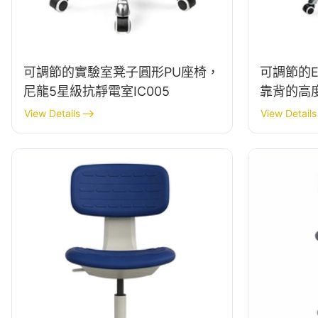
可調節的實驗室凳子圓形PU座椅，
可調節的ES
尼龍5星級抗靜電室IC005
靠背的高
態敏感環
View Details
View Details