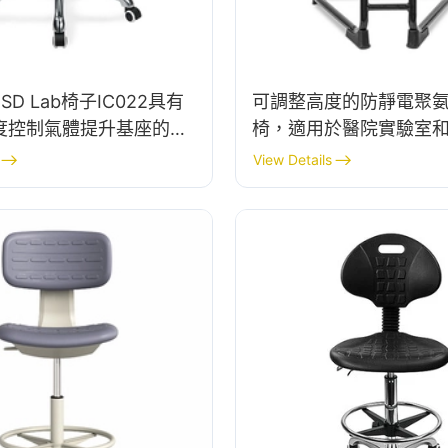
D Lab椅子IC022具有
可調整高度的防靜電聚
度控制氣體提升基座的靜
椅，適用於醫院實驗室
境的選項
IC178
View Details