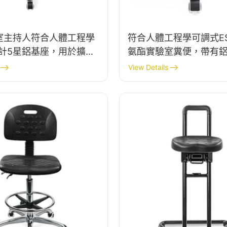
驗室主持人符合人體工程學
符合人體工程學可調式E
設計5星鋁基座，用於擴展
氨酯實驗室糞便，帶有
作
IC002
View Details