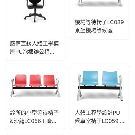
機場等待椅子LC089
乘坐機場等候區
廠商直銷人體工學模
壓PU泡棉辦公椅
IC091 合偉座椅
診所的小型等待椅子
人體工程學設計PU
&沙龍LC056工廠直
候車室椅子LC059 &
接節省
沙龍OEM製造商