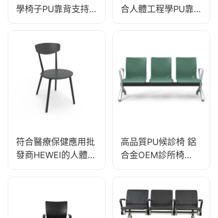
學椅子PU靠背支持
合人體工程學PU靠
360°Swivel穩定的5
背設計5星鋁基座，
星級基礎科學設計為
用於擴展實驗室工作
實驗室
符合醫療保健應用批
高品質PU候診椅 鋁
發商HEWEI的人體工
合金OEM診所椅
程學醫療凳DC136-1
LC099 製造商
HEWEI