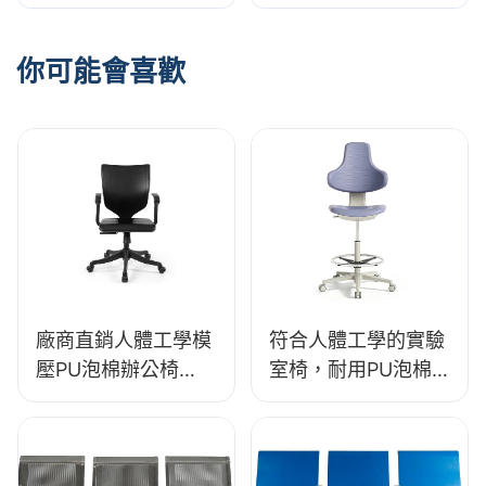
360°Swivel &重型5
材質，LD13 HEWEI
星級基礎支持實驗室
座椅
的長時間
你可能會喜歡
廠商直銷人體工學模
符合人體工學的實驗
壓PU泡棉辦公椅
室椅，耐用PU泡棉
IC091 合偉座椅
材質，LD13 HEWEI
座椅