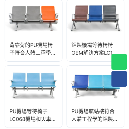
Hewei
背靠背的PU機場椅
鋁製機場等待椅椅
子符合人體工程學鋁
OEM解決方案LC125
製候補座椅lc119
製造商Hewei
Hewei
PU機場等待椅子
PU機場航站樓符合
LC068機場和火車站
人體工程學的鋁製等
HEWEI製造商舒適的
待座椅LC090由