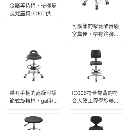
金屬等待椅，帶機場
長凳座椅LC100供應
商Hewei
可調節的聚氨酯實驗
室糞便，帶有鉻腳環
和鋁腳基抗靜電
IC001
帶有手柄的高級可調
IC006符合靠背的符
節式旋轉椅，gal泡
合人體工程學旋轉
沫座& pu實驗室凳設
椅，靠背泡沫座椅&
計高度可調腳環&鍍
ESD科學實驗室凳子
鉻5星基地，以實現
高度可調的腳環