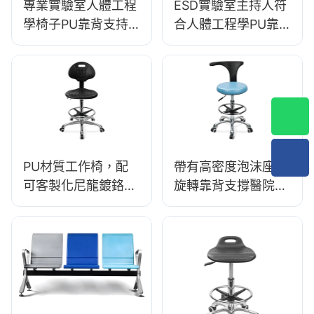
專業實驗室人體工程
ESD實驗室主持人符
學椅子PU靠背支持
合人體工程學PU靠
360°Swivel穩定的5
背設計5星鋁基座，
星級基礎科學設計為
用於擴展實驗室工作
實驗室
PU材質工作椅，配
帶有高密度泡沫座椅
可客製化尼龍鍍鉻鋁
旋轉靠背支撐醫院&
腳座 IC007 個人化
診所使用的牙科椅
HEWEI