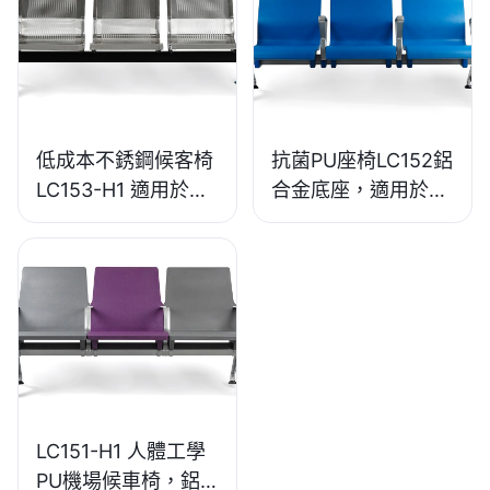
低成本不銹鋼候客椅
抗菌PU座椅LC152鋁
LC153-H1 適用於各
合金底座，適用於候
種公共場所
客區
LC151-H1 人體工學
PU機場候車椅，鋁