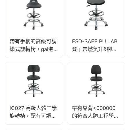
<00000000>鋁製實
驗室5星基地
<00000000>潔淨室
帶有手柄的高級可調
ESD-SAFE PU LAB
節式旋轉椅，gal泡
凳子帶燃氣升&腳環
沫座椅& pu實驗室凳
高度調節鋁五星級基
設計高度可調腳環&
地，以實現車間的穩
鍍鉻5星基地，可終
定性
極舒適011
IC027 高級人體工學
帶有靠背<000000
旋轉椅，配有可調式
的符合人體工程學的
PU 靠背、高度可調
旋轉pu椅