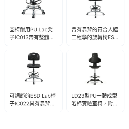
終​​極舒適
<00000000>鋁5星
基地<00000000>潔
淨室
圓椅耐用PU Lab凳
帶有靠背的符合人體
子IC013帶有整體泡
工程學的旋轉椅ESD
沫座椅高度可調節腳
科學實驗室凳子
環&尼龍5星級潔淨室
IC016高度可調的腳
實驗室Hewei
環&鋁製實驗室5星基
地<00000000>潔淨
室
可調節的ESD Lab椅
LD23型PU一體成型
子IC022具有靠背的
泡棉實驗室椅，附腳
高度控制氣體提升基
踏環
座的靜態敏感環境的
選項