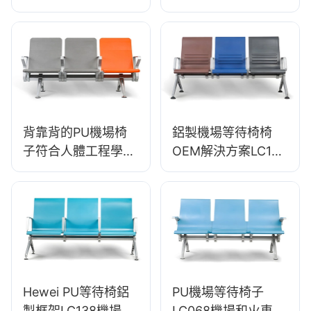
接節省
沙龍OEM製造商
Hewei
背靠背的PU機場椅
鋁製機場等待椅椅
子符合人體工程學鋁
OEM解決方案LC125
製候補座椅lc119
製造商Hewei
Hewei
Hewei PU等待椅鋁
PU機場等待椅子
製框架LC138機場&
LC068機場和火車站