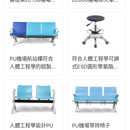
高流量區域的理想選
HEWEI製造商舒適的
擇
人體工程學座位
PU機場航站樓符合
符合人體工程學可調
人體工程學的鋁製等
式ESD圓形聚氨酯實
待座椅LC090由
驗室糞便，帶有鋁製
Hewei設計
星級IC002
人體工程學設計PU
PU機場等待椅子