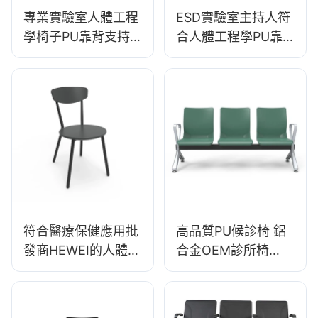
專業實驗室人體工程
ESD實驗室主持人符
學椅子PU靠背支持
合人體工程學PU靠
360°Swivel穩定的5
背設計5星鋁基座，
星級基礎科學設計為
用於擴展實驗室工作
實驗室
符合醫療保健應用批
高品質PU候診椅 鋁
發商HEWEI的人體工
合金OEM診所椅
程學醫療凳DC136-1
LC099 製造商
HEWEI