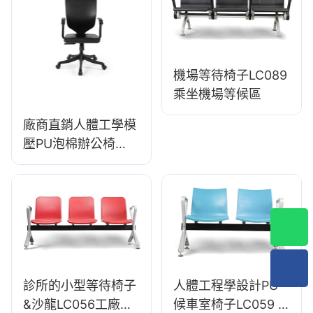
機場等待椅子LC089
乘坐機場等候區
廠商直銷人體工學模
壓PU泡棉辦公椅
IC091 合偉座椅
診所的小型等待椅子
人體工程學設計PU
&沙龍LC056工廠直
候車室椅子LC059 &