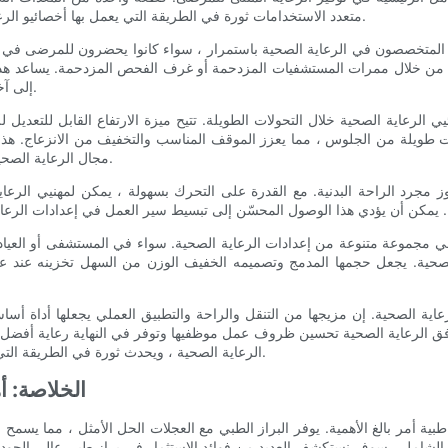
متعدد الاستخدامات ثورة في الطريقة التي يعمل بها أخصائيو الرعاية الصحية ، مما يوفر لهم التنقل والراحة اللازمة لأداء واجباتهم بفعالية.
قل المتخصصون في الرعاية الصحية باستمرار ، سواء كانوا يحضرون للمرضى في غ
عة من خلال ممرات المستشفيات المزدحمة أو غرف الفحص المزدحمة. يساعد هذ
إلى آخر ، مما يسمح لمهنيي الرعاية الصحية بالتركيز أكثر على رعاية المرضى.
ائيي الرعاية الصحية خلال التحولات الطويلة. تتيح ميزة الارتفاع القابل للتعد
ت طويلة من الجلوس ، مما يعزز الموقف المناسب والتخفيف من الانزعاج. هذ
مجال الرعاية الصحية بشكل عام ، مما يؤدي إلى التركيز والإنتاجية بشكل أفضل في عملهم.
وز مجرد الراحة البدنية. مع القدرة على التحرك بسهولة ، يمكن لمهنيي الرعاي
 في مجموعة متنوعة من إعدادات الرعاية الصحية. سواء في المستشفى أو العياد
ة. يجعل حجمها المدمج وتصميمه الخفيف الوزن من السهل تخزينه عند عدم ال
عاية الصحية. إن مزيجها من التنقل والراحة والتطبيق العملي يجعلها أداة أسا
فق الرعاية الصحية تحسين ظروف عمل موظفيها وتوفر في النهاية رعاية أفضل لل
الرعاية الصحية ، ويحدث ثورة في الطريقة التي يعمل بها الممارسون ويحسنان في نهاية المطاف جودة رعاية المرضى.
- الخلاصة:
طبية أمر بالغ الأهمية. يوفر البراز الطبي مع العجلات الحل الأمثل ، مما يسم