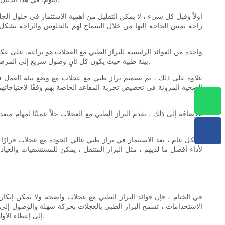
أولاً وقبل كل شيء ، لا يمكن التقليل من أهمية الاستثمار في حلول ال
راحة تمس الحاجة إليها من خلال السماح لهم بالجلوس والراحة بشكل دو
واحدة من الفوائد الرئيسية للبراز الطبي مع العجلات هو براعة. على ع
بيئة طبية حيث يكون كل ثانٍ وصول سريع إلى المرضى ضروريين. مع براز على عجلات ، يمكن لمهنيي الرعاية الصحية الانزلاق بسهولة من طرف الغرفة إلى الآخر ، وتوفير الوقت والطاقة في هذه العملية.
علاوة على ذلك ، تم تصميم براز طبي مع عجلات مع وضع بيئة العمل في 
الصحية المرونة في تخصيص تجربة المقاعد الخاصة بهم وفقًا لاحتياجاته
بالإضافة إلى ذلك ، يقدم البراز الطبي مع العجلات حلاً عمليًا لمهام م
بشكل عام ، يعد الاستثمار في براز طبي عالي الجودة مع عجلات قرارًا حك
لأداء أفضل ما لديهم ، مثل البراز المتنقل ، يمكن للمستشفيات والعي
في الختام ، فإن فوائد البراز الطبي مع عجلات واضحة ولا يمكن إنكاره
الاستخدامات ، تسمح البراز الطبي بالعجلات بحركة سهلة والوصول إلى ال
إلى إعطاء الأولوية لرفاهية موظفيها وتعزيز رعاية المرضى بشكل عام. فلماذا انتظر؟ قم بترقية مساحة العمل الخاصة بك اليوم وتجربة الفوائد التي لا حصر لها لنفسك.