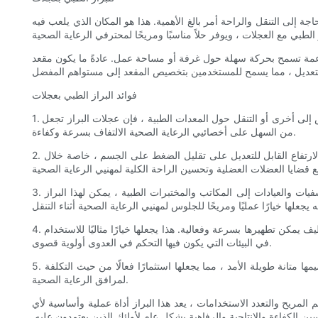
إلى التنقل والراحة أمر بالغ الأهمية. هذا هو المكان الذي يلعب فيه
ناعمة تسمح بحركة سهلة حول غرفة أو مساحة عمل. عادةً ما يكون مقعد
فوائد البراز الطبي بعجلات
1. التنقل المحسن: أحد الفوائد الرئيسية للبراز الطبي مع العجلات هو قدرته على تعزيز التنقل في بيئة الرعاية الصحية. سواء كانت تنتقل من غرفة مريض إلى أخرى أو التنقل حول المعدات الطبية ، فإن عجلات البراز تجعل
من السهل على أخصائيي الرعاية الصحية الالتفاف بسرعة وكفاءة.
2. التصميم المريح: تم تصميم تصميم براز طبي مع عجلات خصيصًا لتوفير أقصى قدر من الراحة والدعم للمستخدمين. يساعد المقعد المبطن وإعدادات الارتفاع القابل للتعديل على تقليل الضغط على الجسم ، خاصة خلال
3. براعة: البراز الطبي مع العجلات هو قطعة أثاث متعددة الاستخدامات يمكن استخدامها في مجموعة متنوعة من إعدادات الرعاية الصحية. من المستشفيات والعيادات إلى المكاتب والمختبرات الطبية ، يمكن لهذا البراز
4. من السهل التنظيف: في إعداد الرعاية الصحية ، تكون النظافة والنظافة ذات أهمية قصوى. غالبًا ما يتم تصنيع البراز الطبي ذو العجلات بمواد سهلة التنظيف يمكن تطهيرها بسرعة وفعالية. هذا يجعلها خيارًا مثاليًا للاستخدام
في البيئات التي يكون فيها التحكم في العدوى أولوية قصوى.
5. المتانة: تم تصميم البراز الطبي مع عجلات لتحمل متطلبات بيئة الرعاية الصحية سريعة الخطى. تضمن مواد البناء الجودة والجودة المستخدمة في تصميمها متانة طويلة الأمد ، مما يجعلها استثمارًا فعالًا من حيث التكلفة
لمرافق الرعاية الصحية.
المريح والتعدد الاستخدامات ، يعد هذا البراز أداة عملية وأساسية لأي
 الكفاءة والإنتاجية والرفاهية بشكل عام لأولئك الذين يعتمدون عليه.