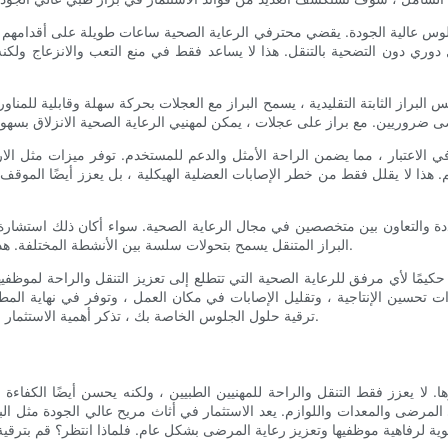
جلوس عالية الجودة. يقضي محترفي الرعاية الصحية ساعات طويلة على أقدامهم ، 
ري دون التضحية بالتنقل. هذا لا يساعد فقط في منع التعب والانزعاج ولكنه يع
كس البراز الثابتة التقليدية ، يسمح البراز مع العجلات بحركة سهلة وقابلية ل
الاعتبار ، مما يضمن الراحة الأمثل والدعم للمستخدم. توفر ميزات مثل الارتف
م. هذا لا يقلل فقط من خطر الإصابات العضلية الهيكلية ، بل يعزز أيضًا المو
تعددة والتعاون بين متخصصين في مجال الرعاية الصحية. سواء أكان ذلك استشارة 
البراز المتنقل يسمح بتحولات سلسة بين الأنشطة المختلفة. هذا يعزز العمل الجماعي والتواصل ، ويعزز بيئة عمل أكثر تماسكًا وفعالية.
يمًا لأي مرفق للرعاية الصحية التي تتطلع إلى تعزيز التنقل والراحة لموظفيها
ادات تحسين الإنتاجية ، وتقليل الإصابات في مكان العمل ، وتوفر في نهاية ال
ترقية حلول الجلوس الخاصة بك ، تذكر أهمية الاستثمار في براز طبي مع عجلات - سوف يشكرك موظفوك والمرضى على ذلك.
ا. لا يعزز فقط التنقل والراحة للمهنيين الطبيين ، ولكنه يحسن أيضًا الكفاءة
مرضى والمعدات واللوازم. يعد الاستثمار في أثاث مريح عالي الجودة مثل البراز