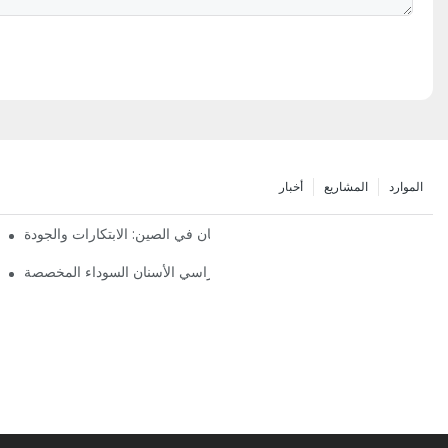
الموارد
المشاريع
أخبار
أفضل شركات تصنيع كراسي طب الأسنان في الصين: الابتكارات والجودة
أهمية
ربة الأسنان النهائية: نظرة فاحصة على كراسي الأسنان السوداء المخصصة