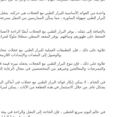
واحدة من الفوائد الأساسية للبراز الطبي مع العجلات هي حركته. يتن
البراز الطبي سهولة المناورة ، مما يمكّن الممارسين من التنقل بسر
بالإضافة إلى تنقله ، يوفر البراز الطبي مع العجلات أيضًا الراحة لأخص
الضغط على ظهورهم وساقهم. يوفر المقعد المبطن سطحًا ملوثًا لفترا
علاوة على ذلك ، فإن التطبيقات العملية للبراز الطبي مع عجلات تتجا
والوصول إلى المعدات والإمدادات اللازمة. يمكن أن يؤدي هذا الوصول المحسّن إلى تبسيط سير العمل في إعدادات الرعاية الصحية ، مما يعزز في نهاية المطاف جودة الرعاية المقدمة للمرضى.
علاوة على ذلك ، فإن تنوع البراز الطبي مع العجلات يجعله ميزة قيمة
والممرضات والمعالجين وغيرهم من المتخصصين في مجال الرعاية الصحي
في الختام ، لا يمكن إنكار فوائد البراز الطبي مع عجلات في أماكن الر
بشكل عام. من خلال الاستثمار في هذه القطعة من الأثاث ، يمكن لمرا
في عالم اليوم سريع الخطى ، فإن الحاجة إلى التنقل والراحة في بيئة 
اليوم. في هذا الدليل الشامل ، سوف نستكشف العديد من فوائد الاستثمار في براز طبي عالي الجودة مع عجلات ولماذا من الضروري تعزيز التنقل والراحة في أي بيئة طبية.