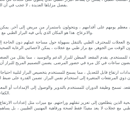
بفضل مزاياها العديدة ، لا عجب في أن المهنيين الطبيين في جميع أنحاء العالم يتبنون فوائد البراز الطبي بالعجلات.
 ، معظم يومهم على أقدامهم ، ويتحولون باستمرار من مريض إلى آخر. يمكن 
والانزعاج. هذا هو المكان الذي يأتي فيه البراز الطبي مع العجلات للعب- توفير كل من التنقل والراحة لمتخصصي الرعاية الصحية.
سمح العجلات للمحترف الطبي بالتنقل بسهولة حول مساحة عملهم دون الحاجة 
الراحة للمستخدم. يقدم المقعد المبطن للبراز الدعم والتوسيد ، مما يقلل م
دات ارتفاع قابل للتعديل ، مما يسمح للمستخدم بتخصيص البراز لتلبية احتياجاته
عد. تسمح وظيفة الدوران للمستخدم بالتدوير والوصول إلى الإمدادات أو المعدا
الكفاءة فحسب ، بل يقلل أيضًا من خطر الإصابات الناجمة عن تجاوز أو التواء.
حية الذين يتطلعون إلى تعزيز تنقلهم وراحتهم. مع ميزات مثل إعدادات الارتفاع 
طبي مع عجلات لا يعد مفيدًا فقط لصحة ورفاهية المهنيين الطبيين ، بل يساهم