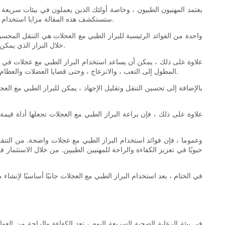
يعتمد المهنيون الطبيون ، وخاصة أولئك الذين يعملون في بيئات سريعة 
ستستكشف هذه المقالة مزايا استخدام البراز الطبي مع عجلات ، مع تسليط الضوء على كيفية تحسين الكفاءة ، وتقليل الضغط على الجسم ، ويعزز في النهاية الجودة الإجمالية لرعاية المرضى.
واحدة من الفوائد الرئيسية للبراز الطبي مع العجلات هي التنقل المح
خلال البراز الذي يمكن تدويره بسهولة من موقع إلى آخر ، يمكن للمهنيين الطبيين التنقل في مساحة العمل الخاصة بهم بسهولة ، مما يقلل من الوقت الضائع وتحسين الكفاءة.
علاوة على ذلك ، يمكن أن يساعد استخدام البراز الطبي مع عجلات في 
المطول إلى التعب ، والانزعاج ، وحتى قضايا العضلات والعظام. باستخدام براز مع عجلات ، يمكن للمهنيين الطبيين أن يتناوبوا بين الجلوس والوقوف ، مما يمنح أجسامهم الفرصة للراحة وتقليل خطر الإجهاد والإصابة.
بالإضافة إلى تحسين التنقل وتقليل الإجهاد ، يمكن للبراز الطبي مع ال
علاوة على ذلك ، فإن براعة البراز الطبي مع العجلات تجعلها أداة ق
وعموما ، فإن فوائد استخدام البراز الطبي مع عجلات واضحة. من التن
حيويًا في تعزيز الكفاءة والراحة للمهنيين الطبيين. من خلال الاستثمار
في الختام ، يعد استخدام البراز الطبي مع العجلات جانبًا أساسيًا لإنش
في بيئة الرعاية الصحية السريعة اليوم ، تعد الكفاءة والراحة من ال