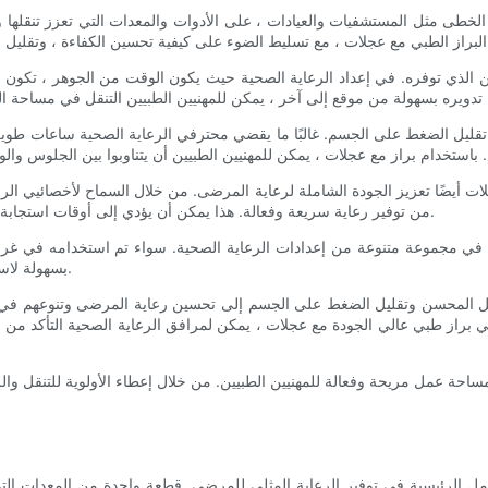
الخطى مثل المستشفيات والعيادات ، على الأدوات والمعدات التي تعزز تنقلها 
سن الذي توفره. في إعداد الرعاية الصحية حيث يكون الوقت من الجوهر ، تكون ا
تقليل الضغط على الجسم. غالبًا ما يقضي محترفي الرعاية الصحية ساعات طويل
عجلات أيضًا تعزيز الجودة الشاملة لرعاية المرضى. من خلال السماح لأخصائيي ال
من توفير رعاية سريعة وفعالة. هذا يمكن أن يؤدي إلى أوقات استجابة أسرع ، وتحسين التواصل مع المرضى ، وفي نهاية المطاف نتائج أفضل.
يمة في مجموعة متنوعة من إعدادات الرعاية الصحية. سواء تم استخدامه في غر
بسهولة لاستيعاب ارتفاعات ومواقف مختلفة ، مما يضمن الراحة المثلى للمستخدم.
قل المحسن وتقليل الضغط على الجسم إلى تحسين رعاية المرضى وتنوعهم في إعد
 في براز طبي عالي الجودة مع عجلات ، يمكن لمرافق الرعاية الصحية التأكد من أ
اء مساحة عمل مريحة وفعالة للمهنيين الطبيين. من خلال إعطاء الأولوية للتنقل 
عوامل الرئيسية في توفير الرعاية المثلى للمرضى. قطعة واحدة من المعدات ال