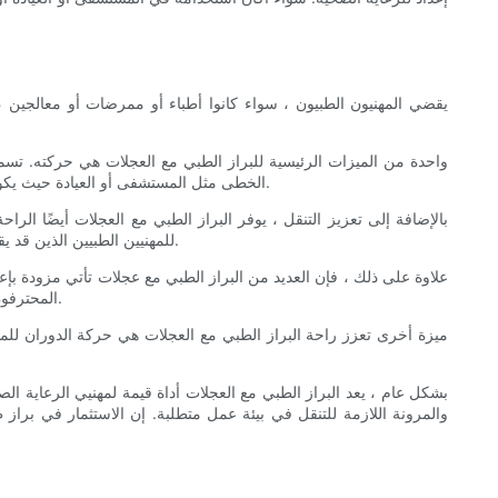
يقضي المهنيون الطبيون ، سواء كانوا أطباء أو ممرضات أو معالجين
واحدة من الميزات الرئيسية للبراز الطبي مع العجلات هي حركته. ت
الخطى مثل المستشفى أو العيادة حيث يكون الوقت من الجوهر. مع براز طبي مع عجلات ، يمكن لأخصائيي الرعاية الصحية الانتقال بسرعة وكفاءة من مريض إلى آخر ، مما يوفر وقتًا وطاقًا ثمينًا.
بالإضافة إلى تعزيز التنقل ، يوفر البراز الطبي مع العجلات أيضًا 
للمهنيين الطبيين الذين قد يقضون ساعات في كل مرة في حضور المرضى. يضمن التصميم المريح للبراز أن يحافظ المستخدم على الموقف المناسب ، مما يمنع آلام الظهر والرقبة.
علاوة على ذلك ، فإن العديد من البراز الطبي مع عجلات تأتي مزودة بإعدا
المحترفون ذوي المرتفعات المتغيرة إلى استخدام نفس البراز. تضمن القدرة على ضبط الارتفاع أن كل مستخدم يمكنه الجلوس بشكل مريح وفعالية أداء واجباته.
ميزة أخرى تعزز راحة البراز الطبي مع العجلات هي حركة الدوران للمق
بشكل عام ، يعد البراز الطبي مع العجلات أداة قيمة لمهنيي الرعاية الص
والمرونة اللازمة للتنقل في بيئة عمل متطلبة. إن الاستثمار في براز 