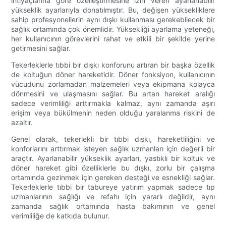
ihtiyaçlarına göre özelleştirmesine izin veren ayarlanabilir
yükseklik ayarlarıyla donatılmıştır. Bu, değişen yüksekliklere
sahip profesyonellerin aynı dışkı kullanması gerekebilecek bir
sağlık ortamında çok önemlidir. Yüksekliği ayarlama yeteneği,
her kullanıcının görevlerini rahat ve etkili bir şekilde yerine
getirmesini sağlar.
Tekerleklerle tıbbi bir dışkı konforunu artıran bir başka özellik
de koltuğun döner hareketidir. Döner fonksiyon, kullanıcının
vücudunu zorlamadan malzemeleri veya ekipmana kolayca
dönmesini ve ulaşmasını sağlar. Bu artan hareket aralığı
sadece verimliliği arttırmakla kalmaz, aynı zamanda aşırı
erişim veya bükülmenin neden olduğu yaralanma riskini de
azaltır.
Genel olarak, tekerlekli bir tıbbi dışkı, hareketliliğini ve
konforlarını arttırmak isteyen sağlık uzmanları için değerli bir
araçtır. Ayarlanabilir yükseklik ayarları, yastıklı bir koltuk ve
döner hareket gibi özelliklerle bu dışkı, zorlu bir çalışma
ortamında gezinmek için gereken desteği ve esnekliği sağlar.
Tekerleklerle tıbbi bir tabureye yatırım yapmak sadece tıp
uzmanlarının sağlığı ve refahı için yararlı değildir, aynı
zamanda sağlık ortamında hasta bakımının ve genel
verimliliğe de katkıda bulunur.