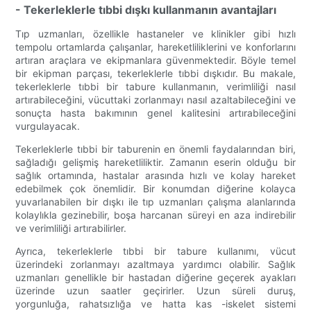
- Tekerleklerle tıbbi dışkı kullanmanın avantajları
Tıp uzmanları, özellikle hastaneler ve klinikler gibi hızlı
tempolu ortamlarda çalışanlar, hareketliliklerini ve konforlarını
artıran araçlara ve ekipmanlara güvenmektedir. Böyle temel
bir ekipman parçası, tekerleklerle tıbbi dışkıdır. Bu makale,
tekerleklerle tıbbi bir tabure kullanmanın, verimliliği nasıl
artırabileceğini, vücuttaki zorlanmayı nasıl azaltabileceğini ve
sonuçta hasta bakımının genel kalitesini artırabileceğini
vurgulayacak.
Tekerleklerle tıbbi bir taburenin en önemli faydalarından biri,
sağladığı gelişmiş hareketliliktir. Zamanın eserin olduğu bir
sağlık ortamında, hastalar arasında hızlı ve kolay hareket
edebilmek çok önemlidir. Bir konumdan diğerine kolayca
yuvarlanabilen bir dışkı ile tıp uzmanları çalışma alanlarında
kolaylıkla gezinebilir, boşa harcanan süreyi en aza indirebilir
ve verimliliği artırabilirler.
Ayrıca, tekerleklerle tıbbi bir tabure kullanımı, vücut
üzerindeki zorlanmayı azaltmaya yardımcı olabilir. Sağlık
uzmanları genellikle bir hastadan diğerine geçerek ayakları
üzerinde uzun saatler geçirirler. Uzun süreli duruş,
yorgunluğa, rahatsızlığa ve hatta kas -iskelet sistemi