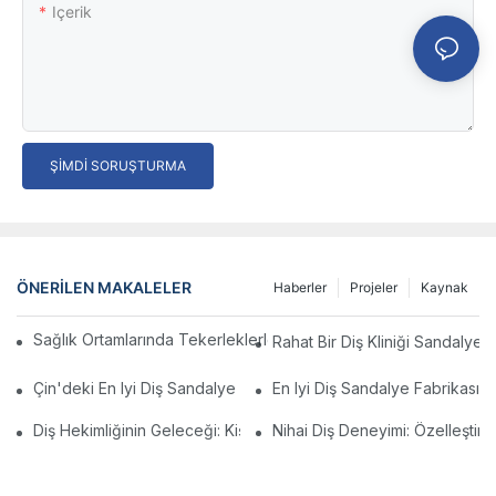
Içerik
ŞIMDI SORUŞTURMA
ÖNERILEN MAKALELER
Haberler
Projeler
Kaynak
Sağlık Ortamlarında Tekerleklerle Tıbbi Dışkı Kullanmanın Fayda
Rahat Bir Diş Kliniği Sandalye
Çin'deki En Iyi Diş Sandalye Üreticileri: Yenilikler Ve Kalite
En Iyi Diş Sandalye Fabrikasın
Diş Hekimliğinin Geleceği: Kişiselleştirilmiş Modern Diş Sandalye
Nihai Diş Deneyimi: Özelleştir