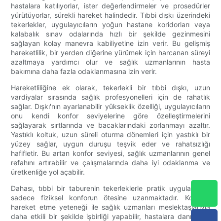
hastalara katılıyorlar, ister değerlendirmeler ve prosedürler
yürütüyorlar, sürekli hareket halindedir. Tıbbi dışkı üzerindeki
tekerlekler, uygulayıcıların yoğun hastane koridorları veya
kalabalık sınav odalarında hızlı bir şekilde gezinmesini
sağlayan kolay manevra kabiliyetine izin verir. Bu gelişmiş
hareketlilik, bir yerden diğerine yürümek için harcanan süreyi
azaltmaya yardımcı olur ve sağlık uzmanlarının hasta
bakımına daha fazla odaklanmasına izin verir.
Hareketliliğine ek olarak, tekerlekli bir tıbbi dışkı, uzun
vardiyalar sırasında sağlık profesyonelleri için de rahatlık
sağlar. Dışkı'nın ayarlanabilir yükseklik özelliği, uygulayıcıların
onu kendi konfor seviyelerine göre özelleştirmelerini
sağlayarak sırtlarında ve bacaklarındaki zorlanmayı azaltır.
Yastıklı koltuk, uzun süreli oturma dönemleri için yastıklı bir
yüzey sağlar, uygun duruşu teşvik eder ve rahatsızlığı
hafifletir. Bu artan konfor seviyesi, sağlık uzmanlarının genel
refahını artırabilir ve çalışmalarında daha iyi odaklanma ve
üretkenliğe yol açabilir.
Dahası, tıbbi bir taburenin tekerleklerle pratik uygulamaları
sadece fiziksel konforun ötesine uzanmaktadır. Kolayca
hareket etme yeteneği ile sağlık uzmanları meslektaşlarıyla
daha etkili bir şekilde işbirliği yapabilir, hastalara danışabilir