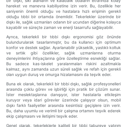
bir dışkı, sıkı alanların ve kalabalık odaların etrafında kolay
hareket ve manevra kabiliyetine izin verir. Bu, özellikle her
saniyenin önemli olduğu ve hastalara hızlı erişimin gerekli
olduğu tıbbi bir ortamda önemlidir. Tekerlekler üzerinde bir
dışkı ile, sağlık uzmanları odanın bir ucundan diğerine kolayca
kayabilir ve süreçte zaman ve enerji tasarrufu sağlayabilir.
Ayrıca, tekerlekli bir tıbbi dışkı ergonomisi göz önünde
bulundurularak tasarlanmıştır, bu da kullanıcı için optimum
konfor ve destek sağlar. Ayarlanabilir yükseklik, yastıklı koltuk
ve sırtlık gibi özellikler, sağlık uzmanlarına oturma
deneyimlerini ihtiyaçlarına göre özelleştirme esnekliği sağlar.
Bu sadece kas-iskelet yaralanmaları riskini azaltmakla
kalmaz, aynı zamanda uzun süreli sağlık ve refah için gerekli
olan uygun duruş ve omurga hizalamasını da teşvik eder.
Buna ek olarak, tekerlekli bir tıbbi dışkı, sağlık profesyonelleri
arasında çoklu görev ve işbirliği için pratik bir çözüm sunar.
İster meslektaşlarına danışıyor, ister hastalarla etkileşim
kuruyor veya idari görevler üzerinde çalışıyor olsun, mobil
dışkı farklı faaliyetler arasında kesintisiz geçişlere izin verir.
Bu, daha uyumlu ve verimli bir çalışma ortamını teşvik ederek
ekip çalışmasını ve iletişimi teşvik eder.
Genel olarak, tekerleklerle kaliteli bir tıbbi tabureye yatırım