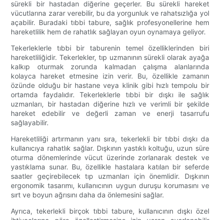
sürekli bir hastadan diğerine geçerler. Bu sürekli hareket
vücutlarına zarar verebilir, bu da yorgunluk ve rahatsızlığa yol
açabilir. Buradaki tıbbi tabure, sağlık profesyonellerine hem
hareketlilik hem de rahatlık sağlayan oyun oynamaya geliyor.
Tekerleklerle tıbbi bir taburenin temel özelliklerinden biri
hareketliliğidir. Tekerlekler, tıp uzmanının sürekli olarak ayağa
kalkıp oturmak zorunda kalmadan çalışma alanlarında
kolayca hareket etmesine izin verir. Bu, özellikle zamanın
özünde olduğu bir hastane veya klinik gibi hızlı tempolu bir
ortamda faydalıdır. Tekerleklerle tıbbi bir dışkı ile sağlık
uzmanları, bir hastadan diğerine hızlı ve verimli bir şekilde
hareket edebilir ve değerli zaman ve enerji tasarrufu
sağlayabilir.
Hareketliliği artırmanın yanı sıra, tekerlekli bir tıbbi dışkı da
kullanıcıya rahatlık sağlar. Dışkının yastıklı koltuğu, uzun süre
oturma dönemlerinde vücut üzerinde zorlanarak destek ve
yastıklama sunar. Bu, özellikle hastalara katılan bir seferde
saatler geçirebilecek tıp uzmanları için önemlidir. Dışkının
ergonomik tasarımı, kullanıcının uygun duruşu korumasını ve
sırt ve boyun ağrısını daha da önlemesini sağlar.
Ayrıca, tekerlekli birçok tıbbi tabure, kullanıcının dışkı özel