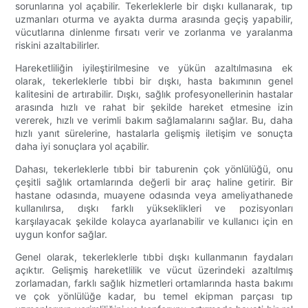
sorunlarına yol açabilir. Tekerleklerle bir dışkı kullanarak, tıp
uzmanları oturma ve ayakta durma arasında geçiş yapabilir,
vücutlarına dinlenme fırsatı verir ve zorlanma ve yaralanma
riskini azaltabilirler.
Hareketliliğin iyileştirilmesine ve yükün azaltılmasına ek
olarak, tekerleklerle tıbbi bir dışkı, hasta bakımının genel
kalitesini de artırabilir. Dışkı, sağlık profesyonellerinin hastalar
arasında hızlı ve rahat bir şekilde hareket etmesine izin
vererek, hızlı ve verimli bakım sağlamalarını sağlar. Bu, daha
hızlı yanıt sürelerine, hastalarla gelişmiş iletişim ve sonuçta
daha iyi sonuçlara yol açabilir.
Dahası, tekerleklerle tıbbi bir taburenin çok yönlülüğü, onu
çeşitli sağlık ortamlarında değerli bir araç haline getirir. Bir
hastane odasında, muayene odasında veya ameliyathanede
kullanılırsa, dışkı farklı yükseklikleri ve pozisyonları
karşılayacak şekilde kolayca ayarlanabilir ve kullanıcı için en
uygun konfor sağlar.
Genel olarak, tekerleklerle tıbbi dışkı kullanmanın faydaları
açıktır. Gelişmiş hareketlilik ve vücut üzerindeki azaltılmış
zorlamadan, farklı sağlık hizmetleri ortamlarında hasta bakımı
ve çok yönlülüğe kadar, bu temel ekipman parçası tıp