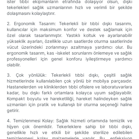
ister tıbbi ekipmanların etrafında dolaşıyor olsun, dışkı
tekerlekleri sağlık uzmanlarının hızlı ve verimli bir şekilde
dolaşmasını kolaylaştırır.
2. Ergonomik Tasarım: Tekerlekli bir tıbbi dışkı tasarımı,
kullanıcılar için maksimum konfor ve destek sağlamak için
özel olarak tasarlanmıştır. Yastıklı koltuk ve ayarlanabilir
yükseklik ayarları, özellikle uzun saatlerde oturma saatlerinde
vücut üzerindeki zorlanmayı azaltmaya yardımcı olur. Bu
ergonomik tasarım, kas -iskelet sorunlarını önlemeye ve sağlık
profesyonelleri için genel konforu iyileştirmeye yardımcı
olabilir.
3. Çok yönlülük: Tekerlekli tıbbi dışkı, çeşitli sağlık
hizmetlerinde kullanılabilen çok yönlü bir mobilya parçasıdır.
Hastanelerden ve kliniklerden tıbbi ofislere ve laboratuvarlara
kadar, bu dışkı farklı ortamlara kolayca uyum sağlayabilir.
Kompakt boyutu ve hareketliliği, hareket halindeyken sağlık
uzmanları için pratik ve kullanışlı bir oturma seçeneği haline
getirir.
4. Temizlenmesi Kolay: Sağlık hizmeti ortamında temizlik ve
hijyen çok önemlidir. Tekerleklere sahip bir tıbbi dışkı,
genellikle hızlı ve etkili bir şekilde sterilize edilebilen
temizlenmesi kolay malzemelerle yapılır. Bu, enfeksiyon