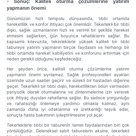
- Sonuç: Kaliteli oturma çözümlerine yatırım
yapmanın önemi
Günümüzün hızlı tempolu dünyasında, tıbbi ortamda
hareketlilik ve konfor ihtiyacı çok önemlidir. Tekerlekli bir tıbbi
dışkı, sağlık uzmanlarının hızlı ve verimli bir şekilde hareket
etmesini sağlarken, gün boyunca rahatlıklarını sağlar. Bu
kapsamlı kılavuzda, tekerleklerle yüksek kaliteli bir tıbbi
tabureye yatırım yapmanın birçok faydasını ve herhangi bir
tıbbi ortamda hareket kabiliyetini ve konforunu arttırmak için
neden gerekli olduğunu keşfedeceğiz.
Her şeyden önce, kaliteli oturma çözümlerine yatırım
yapmanın önemi sıyrılamaz. Sağlık profesyonelleri ayakları
üzerinde uzun saatler geçirir ve sürekli bir hastadan diğerine
geçer. Tekerlekli bir tıbbi dışkı, hareketlilikten ödün vermeden
periyodik olarak oturmalarına ve dinlenmelerine izin vererek
çok ihtiyaç duyulan rahatlama sağlar. Bu sadece yorgunluğu
ve rahatsızlığı önlemeye yardımcı olmakla kalmaz, aynı
zamanda daha iyi odaklanma ve üretkenliği teşvik eder,
sonuçta hasta bakımının iyileştirilmesine yol açar.
Tekerleklerle tıbbi bir taburenin temel faydalarından biri çok
yönlülüğüdür. Geleneksel sabit taburelerin aksine, tekerlekli