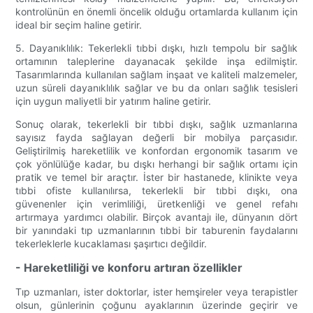
kontrolünün en önemli öncelik olduğu ortamlarda kullanım için
ideal bir seçim haline getirir.
5. Dayanıklılık: Tekerlekli tıbbi dışkı, hızlı tempolu bir sağlık
ortamının taleplerine dayanacak şekilde inşa edilmiştir.
Tasarımlarında kullanılan sağlam inşaat ve kaliteli malzemeler,
uzun süreli dayanıklılık sağlar ve bu da onları sağlık tesisleri
için uygun maliyetli bir yatırım haline getirir.
Sonuç olarak, tekerlekli bir tıbbi dışkı, sağlık uzmanlarına
sayısız fayda sağlayan değerli bir mobilya parçasıdır.
Geliştirilmiş hareketlilik ve konfordan ergonomik tasarım ve
çok yönlülüğe kadar, bu dışkı herhangi bir sağlık ortamı için
pratik ve temel bir araçtır. İster bir hastanede, klinikte veya
tıbbi ofiste kullanılırsa, tekerlekli bir tıbbi dışkı, ona
güvenenler için verimliliği, üretkenliği ve genel refahı
artırmaya yardımcı olabilir. Birçok avantajı ile, dünyanın dört
bir yanındaki tıp uzmanlarının tıbbi bir taburenin faydalarını
tekerleklerle kucaklaması şaşırtıcı değildir.
- Hareketliliği ve konforu artıran özellikler
Tıp uzmanları, ister doktorlar, ister hemşireler veya terapistler
olsun, günlerinin çoğunu ayaklarının üzerinde geçirir ve