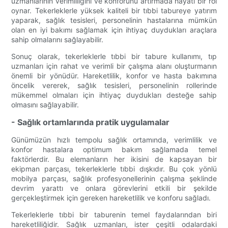
uzmanlarının verimliliğini ve konforunu artırmada hayati bir rol
oynar. Tekerleklerle yüksek kaliteli bir tıbbi tabureye yatırım
yaparak, sağlık tesisleri, personelinin hastalarına mümkün
olan en iyi bakımı sağlamak için ihtiyaç duydukları araçlara
sahip olmalarını sağlayabilir.
Sonuç olarak, tekerleklerle tıbbi bir tabure kullanımı, tıp
uzmanları için rahat ve verimli bir çalışma alanı oluşturmanın
önemli bir yönüdür. Hareketlilik, konfor ve hasta bakımına
öncelik vererek, sağlık tesisleri, personelinin rollerinde
mükemmel olmaları için ihtiyaç duydukları desteğe sahip
olmasını sağlayabilir.
- Sağlık ortamlarında pratik uygulamalar
Günümüzün hızlı tempolu sağlık ortamında, verimlilik ve
konfor hastalara optimum bakım sağlamada temel
faktörlerdir. Bu elemanların her ikisini de kapsayan bir
ekipman parçası, tekerleklerle tıbbi dışkıdır. Bu çok yönlü
mobilya parçası, sağlık profesyonellerinin çalışma şeklinde
devrim yarattı ve onlara görevlerini etkili bir şekilde
gerçekleştirmek için gereken hareketlilik ve konforu sağladı.
Tekerleklerle tıbbi bir taburenin temel faydalarından biri
hareketliliğidir. Sağlık uzmanları, ister çeşitli odalardaki