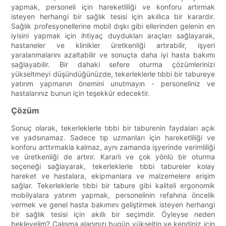
yapmak, personeli için hareketliliği ve konforu artırmak
isteyen herhangi bir sağlık tesisi için akıllıca bir karardır.
Sağlık profesyonellerine mobil dışkı gibi ellerinden gelenin en
iyisini yapmak için ihtiyaç duydukları araçları sağlayarak,
hastaneler ve klinikler üretkenliği artırabilir, işyeri
yaralanmalarını azaltabilir ve sonuçta daha iyi hasta bakımı
sağlayabilir. Bir dahaki sefere oturma çözümlerinizi
yükseltmeyi düşündüğünüzde, tekerleklerle tıbbi bir tabureye
yatırım yapmanın önemini unutmayın - personeliniz ve
hastalarınız bunun için teşekkür edecektir.
Çözüm
Sonuç olarak, tekerleklerle tıbbi bir taburenin faydaları açık
ve yadsınamaz. Sadece tıp uzmanları için hareketliliği ve
konforu arttırmakla kalmaz, aynı zamanda işyerinde verimliliği
ve üretkenliği de artırır. Kararlı ve çok yönlü bir oturma
seçeneği sağlayarak, tekerleklerle tıbbi tabureler kolay
hareket ve hastalara, ekipmanlara ve malzemelere erişim
sağlar. Tekerleklerle tıbbi bir tabure gibi kaliteli ergonomik
mobilyalara yatırım yapmak, personelinin refahına öncelik
vermek ve genel hasta bakımını geliştirmek isteyen herhangi
bir sağlık tesisi için akıllı bir seçimdir. Öyleyse neden
bekleyelim? Çalışma alanınızı bugün yükseltin ve kendiniz için