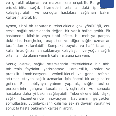
ve gerekli ekipman ve malzemelere erişebilir. Bu gelişmiş
erişilebilirlik, sağlık hizmetleri ortamlarındaki iş akışını
kolaylaştırabilir ve sonuçta hastalara sağlanan bakım
kalitesini artırabilir.
Ayrıca, tıbbi bir taburenin tekerleklerle çok yönlülüğü, onu
çeşitli sağlık ortamlarında değerli bir varlık haline getirir. Bir
hastanede, klinikte veya tıbbi ofiste, bu mobilya parçası
doktorlar, hemşireler, terapistler ve diğer sağlık uzmanları
tarafından kullanılabilir. Kompakt boyutu ve hafif tasarımı,
kullanılmadığı zaman saklamayı kolaylaştırır ve yoğun sağlık
ortamlarında alanın verimli kullanılmasına izin verir.
Sonuç olarak, sağlık ortamlarında tekerleklerle bir tıbbi
taburenin faydaları yadsınamaz. Hareketlilik, konfor ve
pratiklik kombinasyonu, verimliliklerini ve genel refahını
artırmak isteyen sağlık uzmanları için önemli bir araç haline
getirir. Bu mobilyaya yatırım yaparak, sağlık tesisleri
personelinin çalışma koşullarını iyileştirebilir ve sonuçta
hastalara daha iyi bakım sağlayabilir. Tekerleklerle tıbbi dışkı,
sağlık hizmetlerinde inovasyon kavramını gerçekten
somutlaştırır, uygulayıcıların çalışma şeklini devrim yaratır ve
sonuçta hasta bakımının kalitesini artırır.