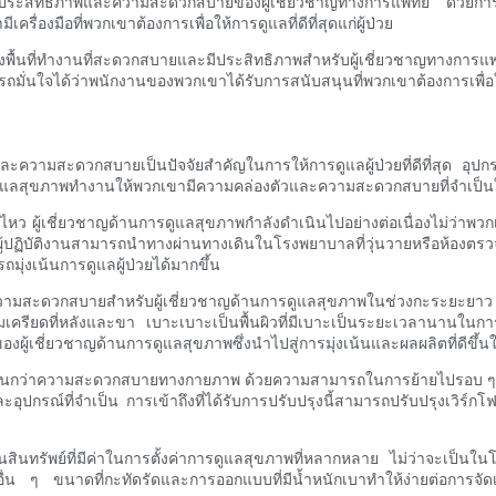
เพิ่มประสิทธิภาพและความสะดวกสบายของผู้เชี่ยวชาญทางการแพทย์ ด้วยการ
องมือที่พวกเขาต้องการเพื่อให้การดูแลที่ดีที่สุดแก่ผู้ป่วย
้างพื้นที่ทำงานที่สะดวกสบายและมีประสิทธิภาพสำหรับผู้เชี่ยวชาญทาง
มั่นใจได้ว่าพนักงานของพวกเขาได้รับการสนับสนุนที่พวกเขาต้องการเพื่
วามสะดวกสบายเป็นปัจจัยสำคัญในการให้การดูแลผู้ป่วยที่ดีที่สุด อุปกรณ
าญด้านการดูแลสุขภาพทำงานให้พวกเขามีความคล่องตัวและความสะดวกสบายที่จำเป
หว ผู้เชี่ยวชาญด้านการดูแลสุขภาพกำลังดำเนินไปอย่างต่อเนื่องไม่ว่าพวก
้ปฏิบัติงานสามารถนำทางผ่านทางเดินในโรงพยาบาลที่วุ่นวายหรือห้องตรวจที่
ถมุ่งเน้นการดูแลผู้ป่วยได้มากขึ้น
ห้ความสะดวกสบายสำหรับผู้เชี่ยวชาญด้านการดูแลสุขภาพในช่วงกะระยะยา
รียดที่หลังและขา เบาะเบาะเป็นพื้นผิวที่มีเบาะเป็นระยะเวลานานในการน
ของผู้เชี่ยวชาญด้านการดูแลสุขภาพซึ่งนำไปสู่การมุ่งเน้นและผลผลิตที่ดี
ายเกินกว่าความสะดวกสบายทางกายภาพ ด้วยความสามารถในการย้ายไปรอบ ๆ ผู
อุปกรณ์ที่จำเป็น การเข้าถึงที่ได้รับการปรับปรุงนี้สามารถปรับปรุงเวิร์กโฟ
นทรัพย์ที่มีค่าในการตั้งค่าการดูแลสุขภาพที่หลากหลาย ไม่ว่าจะเป็นในโร
 ๆ ขนาดที่กะทัดรัดและการออกแบบที่มีน้ำหนักเบาทำให้ง่ายต่อการจัดเก็บเ