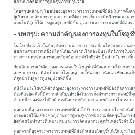
สภาพแวดล้อมการดูแลสุขภาพที่วุ่นวาย
โดยสรุปแล้วประโยชน์ของอุจจาระทางการแพทย์ที่มีล้อในการตั้งค
ผู้เชี่ยวชาญด้านการดูแลสุขภาพที่ต้องการเพิ่มประสิทธิภาพและ
และในที่สุดก็ให้การดูแลผู้ป่วยที่ดีขึ้น อุจจาระทางการแพทย์ที่มี
- บทสรุป: ความสำคัญของการลงทุนในโซลูชั่น
ในโลกที่รวดเร็วในปัจจุบันความต้องการการเคลื่อนไหวและความส
สุขภาพสามารถเคลื่อนไหวได้อย่างรวดเร็วและมีประสิทธิภาพในข
ทางการแพทย์คุณภาพสูงพร้อมล้อและทำไมจึงจำเป็นสำหรับการเ
ก่อนอื่นความสำคัญของการลงทุนในโซลูชั่นที่นั่งคุณภาพไม่สามารถเ
ล้อช่วยบรรเทาที่จำเป็นมากโดยอนุญาตให้พวกเขานั่งและพักผ่อนเป็นร
ที่สุดนำไปสู่การดูแลผู้ป่วยที่ดีขึ้น
หนึ่งในประโยชน์ที่สำคัญของอุจจาระทางการแพทย์ที่มีล้อคือความเก
ห้องที่แออัด สิ่งนี้มีความสำคัญอย่างยิ่งในการตั้งค่าทางการแพทย์
ด้านหนึ่งของห้องไปอีกด้านหนึ่งประหยัดเวลาและพลังงานในกระบ
นอกจากนี้อุจจาระทางการแพทย์ที่มีล้อได้รับการออกแบบโดยคำนึงถึงก
พิงจะช่วยให้ผู้เชี่ยวชาญด้านการดูแลสุขภาพมีความยืดหยุ่นในการป
ยังส่งเสริมท่าทางที่เหมาะสมและการจัดแนวกระดูกสันหลังซึ่งจำเป็
นอกจากนี้อุจจาระทางการแพทย์ที่มีล้อนำเสนอโซลูชั่นที่เป็นประ