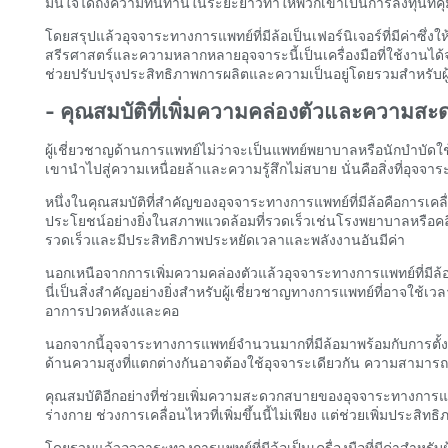
มั่นใจได้ถึงความทนทานในระยะยาวทำให้พวกเขาเป็นการลงทุนที่ค
โดยสรุปแล้วอุจจาระทางการแพทย์ที่มีล้อเป็นเฟอร์นิเจอร์ที่มี
สรีรศาสตร์และความหลากหลายอุจจาระนี้เป็นเครื่องมือที่ใช้งานไ
ช่วยปรับปรุงประสิทธิภาพการผลิตและความเป็นอยู่โดยรวมสำหรับผู้ท
- คุณสมบัติที่เพิ่มความคล่องตัวและความส
ผู้เชี่ยวชาญด้านการแพทย์ไม่ว่าจะเป็นแพทย์พยาบาลหรือนักบำบัด
เขานำไปสู่ความเหนื่อยล้าและความรู้สึกไม่สบาย นั่นคือสิ่งที่อุจ
หนึ่งในคุณสมบัติที่สำคัญของอุจจาระทางการแพทย์ที่มีล้อคือการเคลื
ประโยชน์อย่างยิ่งในสภาพแวดล้อมที่รวดเร็วเช่นโรงพยาบาลหรือคลิ
รวดเร็วและมีประสิทธิภาพประหยัดเวลาและพลังงานอันมีค่า
นอกเหนือจากการเพิ่มความคล่องตัวแล้วอุจจาระทางการแพทย์ที่มีล้
นี่เป็นสิ่งสำคัญอย่างยิ่งสำหรับผู้เชี่ยวชาญทางการแพทย์ที่อาจใ
อาการปวดหลังและคอ
นอกจากนี้อุจจาระทางการแพทย์จำนวนมากที่มีล้อมาพร้อมกับการตั้ง
ด้านความสูงที่แตกต่างกันอาจต้องใช้อุจจาระเดียวกัน ความสามารถ
คุณสมบัติอีกอย่างที่ช่วยเพิ่มความสะดวกสบายของอุจจาระทางการแพท
ร่างกาย ช่วงการเคลื่อนไหวที่เพิ่มขึ้นนี้ไม่เพียง แต่ช่วยเพิ่มประ
โดยรวมแล้วอุจจาระทางการแพทย์ที่มีล้อเป็นเครื่องมือที่มีค่าสำหร