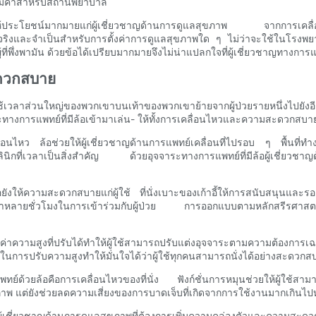
ุ้มค่าสำหรับสถานพยาบาล
ค่าซึ่งให้ประโยชน์มากมายแก่ผู้เชี่ยวชาญด้านการดูแลสุขภาพ จากการเค
ด้จริงและจำเป็นสำหรับการตั้งค่าการดูแลสุขภาพใด ๆ ไม่ว่าจะใช้ในโรงพ
ี่พึ่งพามัน ด้วยข้อได้เปรียบมากมายจึงไม่น่าแปลกใจที่ผู้เชี่ยวชาญทางก
ะดวกสบาย
ใช้เวลาส่วนใหญ่ของพวกเขาบนเท้าของพวกเขาย้ายจากผู้ป่วยรายหนึ่งไปยังอ
จาระทางการแพทย์ที่มีล้อเข้ามาเล่น- ให้ทั้งการเคลื่อนไหวและความสะดวกสบ
่อนไหว ล้อช่วยให้ผู้เชี่ยวชาญด้านการแพทย์เคลื่อนที่ไปรอบ ๆ พื้นที่ทำงา
นิกที่เวลาเป็นสิ่งสำคัญ ด้วยอุจจาระทางการแพทย์ที่มีล้อผู้เชี่ยวชาญ
อยังให้ความสะดวกสบายแก่ผู้ใช้ ที่นั่งเบาะของเก้าอี้ให้การสนับสนุนแ
ช้เวลาหลายชั่วโมงในการเข้าร่วมกับผู้ป่วย การออกแบบตามหลักสรีรศาสตร์ข
ค่าความสูงที่ปรับได้ทำให้ผู้ใช้สามารถปรับแต่งอุจจาระตามความต้องการ
ในการปรับความสูงทำให้มั่นใจได้ว่าผู้ใช้ทุกคนสามารถนั่งได้อย่างสะดวก
ย์ด้วยล้อคือการเคลื่อนไหวของที่นั่ง ฟังก์ชั่นการหมุนช่วยให้ผู้ใช้สามา
สิทธิภาพ แต่ยังช่วยลดความเสี่ยงของการบาดเจ็บที่เกิดจากการใช้งานมากเกินไป
ับผู้เชี่ยวชาญด้านการดูแลสุขภาพที่ต้องการเพิ่มความคล่องตัวและความสะดวก