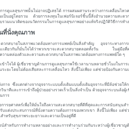
่าการดูแลสุขภาพนั้นไม่อาจปฏิเสธได้ การผสมผสานระหว่างการเคลื่อนไหวค
ความเป็นอยู่โดยรวม ด้วยการลงทุนในเฟอร์นิเจอร์ชิ้นนี้สิ่งอำนวยควา
ล้อรวบรวมแนวคิดของนวัตกรรมในการดูแลสุขภาพอย่างแท้จริงปฏิวัติวิธีการทำง
ที่นั่งคุณภาพ
ะดวกสบายในสภาพแวดล้อมทางการแพทย์เป็นสิ่งสำคัญ อุจจาระทางการแพทย์ท
ณะเดียวกันก็มั่นใจได้ว่าพวกเขาจะสะดวกสบายตลอดทั้งวัน ในคู่มือท
พิ่มความคล่องตัวและความสะดวกสบายในสภาพแวดล้อมทางการแพทย์ใด ๆ
ข้าใจได้ ผู้เชี่ยวชาญด้านการดูแลสุขภาพใช้เวลานานหลายชั่วโมงในการเคล
ะยะโดยไม่ต้องเสียสละการเคลื่อนไหว สิ่งนี้ไม่เพียง แต่ช่วยป้องกันความเหน
่งกาจ ซึ่งแตกต่างจากอุจจาระแบบดั้งเดิมแบบดั้งเดิมอุจจาระที่มีล้อช่วย
ที่ทุกวินาทีและการเข้าถึงผู้ป่วยอย่างรวดเร็วเป็นสิ่งจำเป็น ด้วยอุจจาระบน
วนการ
ารยศาสตร์เพื่อให้มั่นใจถึงความสะดวกสบายที่ดีที่สุดและการสนับสนุนสำหรับผ
รับแต่งประสบการณ์ที่นั่งตามความต้องการของพวกเขา สิ่งนี้ไม่เพียง แต่ช
นสำหรับสุขภาพระยะยาวและความเป็นอยู่ที่ดี
โยชน์สำหรับการทำงานหลายอย่างและการทำงานร่วมกันระหว่างผู้เชี่ยวชาญ