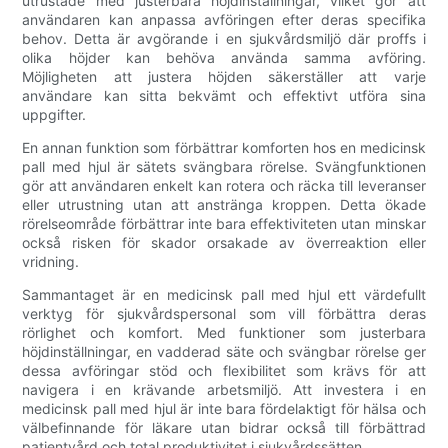
utrustade med justerbara höjdinställningar, vilket gör att
användaren kan anpassa avföringen efter deras specifika
behov. Detta är avgörande i en sjukvårdsmiljö där proffs i
olika höjder kan behöva använda samma avföring.
Möjligheten att justera höjden säkerställer att varje
användare kan sitta bekvämt och effektivt utföra sina
uppgifter.
En annan funktion som förbättrar komforten hos en medicinsk
pall med hjul är sätets svängbara rörelse. Svängfunktionen
gör att användaren enkelt kan rotera och räcka till leveranser
eller utrustning utan att anstränga kroppen. Detta ökade
rörelseområde förbättrar inte bara effektiviteten utan minskar
också risken för skador orsakade av överreaktion eller
vridning.
Sammantaget är en medicinsk pall med hjul ett värdefullt
verktyg för sjukvårdspersonal som vill förbättra deras
rörlighet och komfort. Med funktioner som justerbara
höjdinställningar, en vadderad säte och svängbar rörelse ger
dessa avföringar stöd och flexibilitet som krävs för att
navigera i en krävande arbetsmiljö. Att investera i en
medicinsk pall med hjul är inte bara fördelaktigt för hälsa och
välbefinnande för läkare utan bidrar också till förbättrad
patientvård och total produktivitet i sjukvårdssätten.