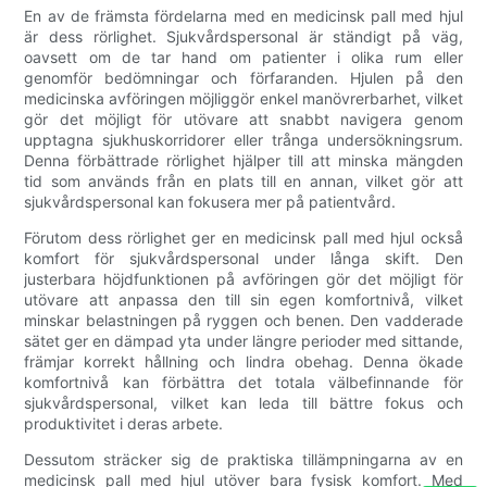
En av de främsta fördelarna med en medicinsk pall med hjul
är dess rörlighet. Sjukvårdspersonal är ständigt på väg,
oavsett om de tar hand om patienter i olika rum eller
genomför bedömningar och förfaranden. Hjulen på den
medicinska avföringen möjliggör enkel manövrerbarhet, vilket
gör det möjligt för utövare att snabbt navigera genom
upptagna sjukhuskorridorer eller trånga undersökningsrum.
Denna förbättrade rörlighet hjälper till att minska mängden
tid som används från en plats till en annan, vilket gör att
sjukvårdspersonal kan fokusera mer på patientvård.
Förutom dess rörlighet ger en medicinsk pall med hjul också
komfort för sjukvårdspersonal under långa skift. Den
justerbara höjdfunktionen på avföringen gör det möjligt för
utövare att anpassa den till sin egen komfortnivå, vilket
minskar belastningen på ryggen och benen. Den vadderade
sätet ger en dämpad yta under längre perioder med sittande,
främjar korrekt hållning och lindra obehag. Denna ökade
komfortnivå kan förbättra det totala välbefinnande för
sjukvårdspersonal, vilket kan leda till bättre fokus och
produktivitet i deras arbete.
Dessutom sträcker sig de praktiska tillämpningarna av en
medicinsk pall med hjul utöver bara fysisk komfort. Med