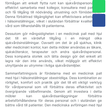
förmågan att enkelt flytta runt kan sjukvårdspersonal mer
effektivt samarbeta med kollegor, konsultera med patienter
och få tillgång till nödvändig utrustning och förnödenheter.
Denna förbättrad tillgänglighet kan effektivisera arbetsflödet
i hälsoinställningar, vilket i slutändan förbättrar kvaliteten på
vård som tillhandahålls till patienterna.
Dessutom gör mångsidigheten i en medicinsk pall med hjul
det till en värdefull tillgång i en mängd olika
sjukvårdsinställningar. Oavsett om det är på sjukhus, klinik
eller medicinskt kontor, kan detta möbler användas av läkare,
sjuksköterskor, terapeuter och andra sjukvårdspersonal.
Dess kompakta storlek och lätta design gör det enkelt att
lagra när den inte används, vilket möjliggör ett effektivt
utnyttjande av utrymme i livliga sjukvårdsmiljöer.
Sammanfattningsvis är fördelarna med en medicinsk pall
med hjul i hälsoinställningar obestridliga. Dess kombination av
rörlighet, komfort och praktik gör det till ett viktigt verktyg
för vårdpersonal som vill förbättra deras effektivitet och
övergripande välbefinnande. Genom att investera i detta
möbler kan sjukvårdsanläggningar förbättra
arbetsförhållandena för deras personal och i slutändan ge
bättre vård till patienter. Den medicinska avföringen med hjul