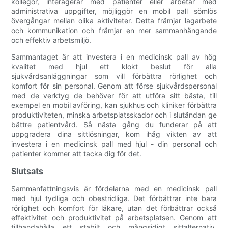
kollegor, interagerar med patienter eller arbetar med
administrativa uppgifter, möjliggör en mobil pall sömlös
övergångar mellan olika aktiviteter. Detta främjar lagarbete
och kommunikation och främjar en mer sammanhängande
och effektiv arbetsmiljö.
Sammantaget är att investera i en medicinsk pall av hög
kvalitet med hjul ett klokt beslut för alla
sjukvårdsanläggningar som vill förbättra rörlighet och
komfort för sin personal. Genom att förse sjukvårdspersonal
med de verktyg de behöver för att utföra sitt bästa, till
exempel en mobil avföring, kan sjukhus och kliniker förbättra
produktiviteten, minska arbetsplatsskador och i slutändan ge
bättre patientvård. Så nästa gång du funderar på att
uppgradera dina sittlösningar, kom ihåg vikten av att
investera i en medicinsk pall med hjul - din personal och
patienter kommer att tacka dig för det.
Slutsats
Sammanfattningsvis är fördelarna med en medicinsk pall
med hjul tydliga och obestridliga. Det förbättrar inte bara
rörlighet och komfort för läkare, utan det förbättrar också
effektivitet och produktivitet på arbetsplatsen. Genom att
tillhandahålla ett stabilt och mångsidigt sittalternativ,