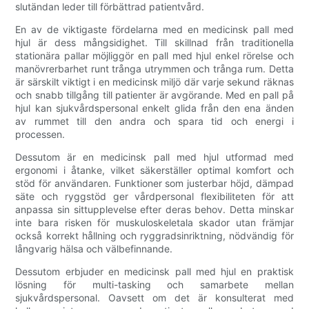
slutändan leder till förbättrad patientvård.
En av de viktigaste fördelarna med en medicinsk pall med
hjul är dess mångsidighet. Till skillnad från traditionella
stationära pallar möjliggör en pall med hjul enkel rörelse och
manövrerbarhet runt trånga utrymmen och trånga rum. Detta
är särskilt viktigt i en medicinsk miljö där varje sekund räknas
och snabb tillgång till patienter är avgörande. Med en pall på
hjul kan sjukvårdspersonal enkelt glida från den ena änden
av rummet till den andra och spara tid och energi i
processen.
Dessutom är en medicinsk pall med hjul utformad med
ergonomi i åtanke, vilket säkerställer optimal komfort och
stöd för användaren. Funktioner som justerbar höjd, dämpad
säte och ryggstöd ger vårdpersonal flexibiliteten för att
anpassa sin sittupplevelse efter deras behov. Detta minskar
inte bara risken för muskuloskeletala skador utan främjar
också korrekt hållning och ryggradsinriktning, nödvändig för
långvarig hälsa och välbefinnande.
Dessutom erbjuder en medicinsk pall med hjul en praktisk
lösning för multi-tasking och samarbete mellan
sjukvårdspersonal. Oavsett om det är konsulterat med