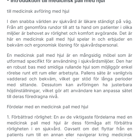
- Introduktion till medicinsk pall med hjul
till medicinsk avföring med hjul
I den snabba världen av sjukvård är läkare ständigt på väg.
Från att genomföra rundor till att ta hand om patienter i olika
miljöer är behovet av rörlighet och komfort avgörande. Det är
här en medicinsk pall med hjul spelar in och erbjuder en
bekväm och ergonomisk lösning för sjukvårdspersonal.
En medicinsk pall med hjul är en mångsidig möbel som är
utformad specifikt för användning i sjukvårdsmiljöer. Den har
en robust bas med smidiga rullande hjul som möjliggör enkel
rörelse runt ett rum eller arbetsyta. Pallens säte är vanligtvis
vadderad och bekväm, vilket ger stöd för långa perioder
med sittande. Dessutom kan avföringen ha justerbara
höjdinställningar, vilket gör att användare kan anpassa sätet
till deras föredragna nivå.
Fördelar med en medicinsk pall med hjul
1. Förbättrad rörlighet: En av de viktigaste fördelarna med en
medicinsk pall med hjul är dess förmåga att förbättra
rörligheten i en sjukvård. Oavsett om det flyttar från en
patients rum till en annan eller navigerar kring medicinsk