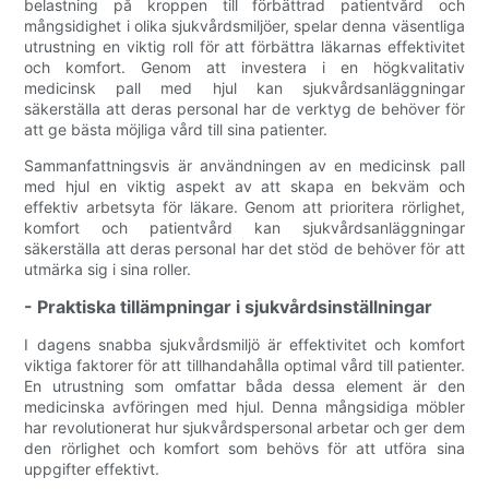
belastning på kroppen till förbättrad patientvård och
mångsidighet i olika sjukvårdsmiljöer, spelar denna väsentliga
utrustning en viktig roll för att förbättra läkarnas effektivitet
och komfort. Genom att investera i en högkvalitativ
medicinsk pall med hjul kan sjukvårdsanläggningar
säkerställa att deras personal har de verktyg de behöver för
att ge bästa möjliga vård till sina patienter.
Sammanfattningsvis är användningen av en medicinsk pall
med hjul en viktig aspekt av att skapa en bekväm och
effektiv arbetsyta för läkare. Genom att prioritera rörlighet,
komfort och patientvård kan sjukvårdsanläggningar
säkerställa att deras personal har det stöd de behöver för att
utmärka sig i sina roller.
- Praktiska tillämpningar i sjukvårdsinställningar
I dagens snabba sjukvårdsmiljö är effektivitet och komfort
viktiga faktorer för att tillhandahålla optimal vård till patienter.
En utrustning som omfattar båda dessa element är den
medicinska avföringen med hjul. Denna mångsidiga möbler
har revolutionerat hur sjukvårdspersonal arbetar och ger dem
den rörlighet och komfort som behövs för att utföra sina
uppgifter effektivt.