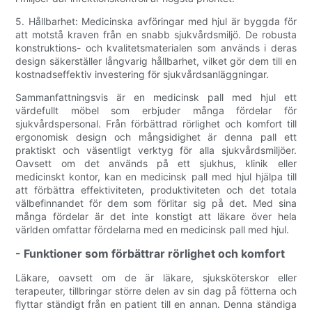
5. Hållbarhet: Medicinska avföringar med hjul är byggda för
att motstå kraven från en snabb sjukvårdsmiljö. De robusta
konstruktions- och kvalitetsmaterialen som används i deras
design säkerställer långvarig hållbarhet, vilket gör dem till en
kostnadseffektiv investering för sjukvårdsanläggningar.
Sammanfattningsvis är en medicinsk pall med hjul ett
värdefullt möbel som erbjuder många fördelar för
sjukvårdspersonal. Från förbättrad rörlighet och komfort till
ergonomisk design och mångsidighet är denna pall ett
praktiskt och väsentligt verktyg för alla sjukvårdsmiljöer.
Oavsett om det används på ett sjukhus, klinik eller
medicinskt kontor, kan en medicinsk pall med hjul hjälpa till
att förbättra effektiviteten, produktiviteten och det totala
välbefinnandet för dem som förlitar sig på det. Med sina
många fördelar är det inte konstigt att läkare över hela
världen omfattar fördelarna med en medicinsk pall med hjul.
- Funktioner som förbättrar rörlighet och komfort
Läkare, oavsett om de är läkare, sjuksköterskor eller
terapeuter, tillbringar större delen av sin dag på fötterna och
flyttar ständigt från en patient till en annan. Denna ständiga