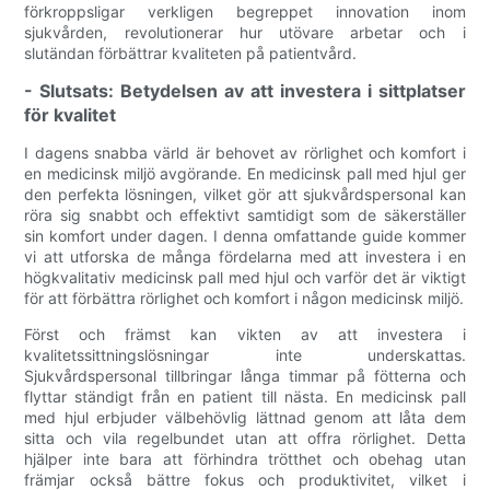
förkroppsligar verkligen begreppet innovation inom
sjukvården, revolutionerar hur utövare arbetar och i
slutändan förbättrar kvaliteten på patientvård.
- Slutsats: Betydelsen av att investera i sittplatser
för kvalitet
I dagens snabba värld är behovet av rörlighet och komfort i
en medicinsk miljö avgörande. En medicinsk pall med hjul ger
den perfekta lösningen, vilket gör att sjukvårdspersonal kan
röra sig snabbt och effektivt samtidigt som de säkerställer
sin komfort under dagen. I denna omfattande guide kommer
vi att utforska de många fördelarna med att investera i en
högkvalitativ medicinsk pall med hjul och varför det är viktigt
för att förbättra rörlighet och komfort i någon medicinsk miljö.
Först och främst kan vikten av att investera i
kvalitetssittningslösningar inte underskattas.
Sjukvårdspersonal tillbringar långa timmar på fötterna och
flyttar ständigt från en patient till nästa. En medicinsk pall
med hjul erbjuder välbehövlig lättnad genom att låta dem
sitta och vila regelbundet utan att offra rörlighet. Detta
hjälper inte bara att förhindra trötthet och obehag utan
främjar också bättre fokus och produktivitet, vilket i