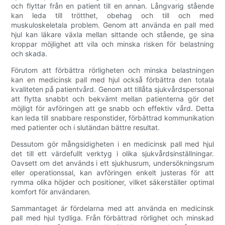
och flyttar från en patient till en annan. Långvarig stående
kan leda till trötthet, obehag och till och med
muskuloskeletala problem. Genom att använda en pall med
hjul kan läkare växla mellan sittande och stående, ge sina
kroppar möjlighet att vila och minska risken för belastning
och skada.
Förutom att förbättra rörligheten och minska belastningen
kan en medicinsk pall med hjul också förbättra den totala
kvaliteten på patientvård. Genom att tillåta sjukvårdspersonal
att flytta snabbt och bekvämt mellan patienterna gör det
möjligt för avföringen att ge snabb och effektiv vård. Detta
kan leda till snabbare responstider, förbättrad kommunikation
med patienter och i slutändan bättre resultat.
Dessutom gör mångsidigheten i en medicinsk pall med hjul
det till ett värdefullt verktyg i olika sjukvårdsinställningar.
Oavsett om det används i ett sjukhusrum, undersökningsrum
eller operationssal, kan avföringen enkelt justeras för att
rymma olika höjder och positioner, vilket säkerställer optimal
komfort för användaren.
Sammantaget är fördelarna med att använda en medicinsk
pall med hjul tydliga. Från förbättrad rörlighet och minskad