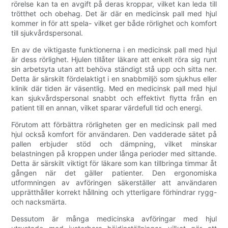
rörelse kan ta en avgift på deras kroppar, vilket kan leda till
trötthet och obehag. Det är där en medicinsk pall med hjul
kommer in för att spela- vilket ger både rörlighet och komfort
till sjukvårdspersonal.
En av de viktigaste funktionerna i en medicinsk pall med hjul
är dess rörlighet. Hjulen tillåter läkare att enkelt röra sig runt
sin arbetsyta utan att behöva ständigt stå upp och sitta ner.
Detta är särskilt fördelaktigt i en snabbmiljö som sjukhus eller
klinik där tiden är väsentlig. Med en medicinsk pall med hjul
kan sjukvårdspersonal snabbt och effektivt flytta från en
patient till en annan, vilket sparar värdefull tid och energi.
Förutom att förbättra rörligheten ger en medicinsk pall med
hjul också komfort för användaren. Den vadderade sätet på
pallen erbjuder stöd och dämpning, vilket minskar
belastningen på kroppen under långa perioder med sittande.
Detta är särskilt viktigt för läkare som kan tillbringa timmar åt
gången när det gäller patienter. Den ergonomiska
utformningen av avföringen säkerställer att användaren
upprätthåller korrekt hållning och ytterligare förhindrar rygg-
och nacksmärta.
Dessutom är många medicinska avföringar med hjul