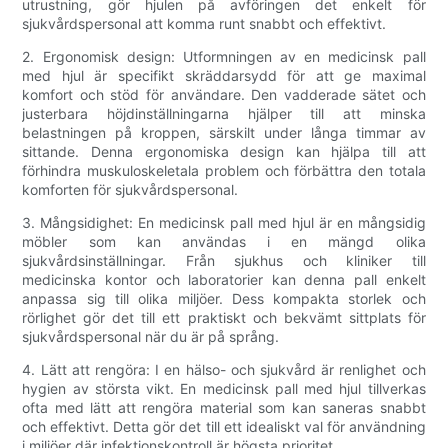
utrustning, gör hjulen på avföringen det enkelt för
sjukvårdspersonal att komma runt snabbt och effektivt.
2. Ergonomisk design: Utformningen av en medicinsk pall
med hjul är specifikt skräddarsydd för att ge maximal
komfort och stöd för användare. Den vadderade sätet och
justerbara höjdinställningarna hjälper till att minska
belastningen på kroppen, särskilt under långa timmar av
sittande. Denna ergonomiska design kan hjälpa till att
förhindra muskuloskeletala problem och förbättra den totala
komforten för sjukvårdspersonal.
3. Mångsidighet: En medicinsk pall med hjul är en mångsidig
möbler som kan användas i en mängd olika
sjukvårdsinställningar. Från sjukhus och kliniker till
medicinska kontor och laboratorier kan denna pall enkelt
anpassa sig till olika miljöer. Dess kompakta storlek och
rörlighet gör det till ett praktiskt och bekvämt sittplats för
sjukvårdspersonal när du är på språng.
4. Lätt att rengöra: I en hälso- och sjukvård är renlighet och
hygien av största vikt. En medicinsk pall med hjul tillverkas
ofta med lätt att rengöra material som kan saneras snabbt
och effektivt. Detta gör det till ett idealiskt val för användning
i miljöer där infektionskontroll är högsta prioritet.