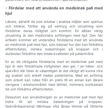
- Fördelar med att använda en medicinsk pall med
hjul
Läkare, särskilt de som arbetar i snabba miljöer som sjukhus
och kliniker, förlitar sig på verktyg och utrustning som
förbättrar deras rörlighet och komfort. En sådan viktig
utrustning är den medicinska avföringen med hjul. Den här
artikeln kommer att undersöka fördelarna med att använda
en medicinsk pall med hjul, som belyser hur den kan förbättra
effektiviteten, minska belastningen på kroppen och i
slutändan förbättra den totala kvaliteten på patientvård.
En av de viktigaste fördelarna med en medicinsk pall med
hjul är den förbättrade rörligheten den ger. I en hälso- och
sjukvård där tiden är väsentligen är det viktigt att kunna röra
sig snabbt och enkelt mellan patienterna. Med en avföring
som enkelt kan rullas från en plats till en annan kan läkare
navigera i arbetsområdet med lätthet, minimera bortkastad
tid och förbättra effektiviteten.
Dessutom kan användningen av en medicinsk pall med hjul
bidra till att minska belastningen på kroppen.
Sjukvårdspersonal tillbringar ofta långa timmar på fötterna