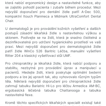
která nabízí ergonomický design a nastavitelné funkce, aby
se zajistilo pohodlí pacienta i zubaře během procedur. Mezi
nejvyšší doporučení pro dentální židle patří A-Dec 500,
kompaktní Itouch Planmeca a Midmark UltraComfort Dental
Chair.
U dermatologů je pro provádění kožních vyšetření a dalších
postupů zásadní lékařská židle s nastavitelnou výškou a
sklonem. Podívejte se na židli, která je snadno čistitelná a
dezinfikovatelná pro udržení hygienického prostředí ve vaší
praxi. Mezi nejvyšší doporučení pro dermatologické židle
patří židle WinCo 526 Baritric Léčba, manuální vyšetření
Ritter 204 a klasický vyšetřovací stůl UMF.
Pro chiropraktiky je lékařská židle, která nabízí podporu a
stabilitu, nezbytná pro provádění úprav a manipulací u
pacientů. Hledejte židli, která poskytuje optimální bederní
podporu a lze jej upravit tak, aby vyhovovalo různým typům
těla. Některá nejvyšší doporučení pro chiropraktické židle
zahrnují tabulku Bariatric Hi-Lo pro léčbu Armedica AM-BC,
ergobasická léčebná tabulka Chattanooga a tabulka
nastavitelná flexe.
Kromě těchto specifických lékařských specialit existují také