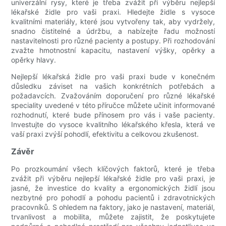
univerzální rysy, které je třeba zvážit při výběru nejlepší
lékařské židle pro vaši praxi. Hledejte židle s vysoce
kvalitními materiály, které jsou vytvořeny tak, aby vydržely,
snadno čistitelné a údržbu, a nabízejte řadu možností
nastavitelnosti pro různé pacienty a postupy. Při rozhodování
zvažte hmotnostní kapacitu, nastavení výšky, opěrky a
opěrky hlavy.
Nejlepší lékařská židle pro vaši praxi bude v konečném
důsledku záviset na vašich konkrétních potřebách a
požadavcích. Zvažováním doporučení pro různé lékařské
speciality uvedené v této příručce můžete učinit informované
rozhodnutí, které bude přínosem pro vás i vaše pacienty.
Investujte do vysoce kvalitního lékařského křesla, která ve
vaší praxi zvýší pohodlí, efektivitu a celkovou zkušenost.
Závěr
Po prozkoumání všech klíčových faktorů, které je třeba
zvážit při výběru nejlepší lékařské židle pro vaši praxi, je
jasné, že investice do kvality a ergonomických židlí jsou
nezbytné pro pohodlí a pohodu pacientů i zdravotnických
pracovníků. S ohledem na faktory, jako je nastavení, materiál,
trvanlivost a mobilita, můžete zajistit, že poskytujete