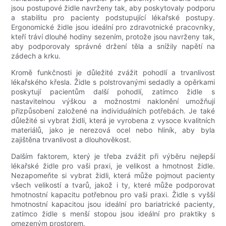
jsou postupové židle navrženy tak, aby poskytovaly podporu
a stabilitu pro pacienty podstupující lékařské postupy.
Ergonomické židle jsou ideální pro zdravotnické pracovníky,
kteří tráví dlouhé hodiny sezením, protože jsou navrženy tak,
aby podporovaly správné držení těla a snížily napětí na
zádech a krku.
Kromě funkčnosti je důležité zvážit pohodlí a trvanlivost
lékařského křesla. Židle s polstrovanými sedadly a opěrkami
poskytují pacientům další pohodlí, zatímco židle s
nastavitelnou výškou a možnostmi naklonění umožňují
přizpůsobení založené na individuálních potřebách. Je také
důležité si vybrat židli, která je vyrobena z vysoce kvalitních
materiálů, jako je nerezová ocel nebo hliník, aby byla
zajištěna trvanlivost a dlouhověkost.
Dalším faktorem, který je třeba zvážit při výběru nejlepší
lékařské židle pro vaši praxi, je velikost a hmotnost židle.
Nezapomeňte si vybrat židli, která může pojmout pacienty
všech velikostí a tvarů, jakož i ty, které může podporovat
hmotnostní kapacitu potřebnou pro vaši praxi. Židle s vyšší
hmotnostní kapacitou jsou ideální pro bariatrické pacienty,
zatímco židle s menší stopou jsou ideální pro praktiky s
omezeným prostorem.