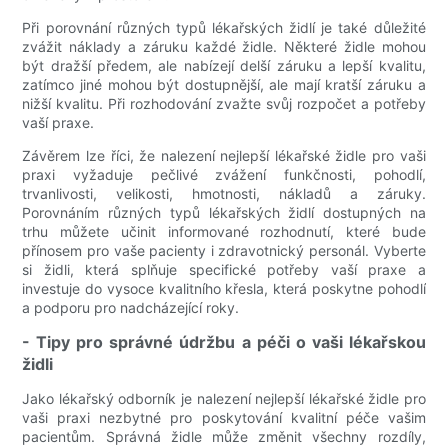
Při porovnání různých typů lékařských židlí je také důležité
zvážit náklady a záruku každé židle. Některé židle mohou
být dražší předem, ale nabízejí delší záruku a lepší kvalitu,
zatímco jiné mohou být dostupnější, ale mají kratší záruku a
nižší kvalitu. Při rozhodování zvažte svůj rozpočet a potřeby
vaší praxe.
Závěrem lze říci, že nalezení nejlepší lékařské židle pro vaši
praxi vyžaduje pečlivé zvážení funkčnosti, pohodlí,
trvanlivosti, velikosti, hmotnosti, nákladů a záruky.
Porovnáním různých typů lékařských židlí dostupných na
trhu můžete učinit informované rozhodnutí, které bude
přínosem pro vaše pacienty i zdravotnický personál. Vyberte
si židli, která splňuje specifické potřeby vaší praxe a
investuje do vysoce kvalitního křesla, která poskytne pohodlí
a podporu pro nadcházející roky.
- Tipy pro správné údržbu a péči o vaši lékařskou
židli
Jako lékařský odborník je nalezení nejlepší lékařské židle pro
vaši praxi nezbytné pro poskytování kvalitní péče vašim
pacientům. Správná židle může změnit všechny rozdíly,