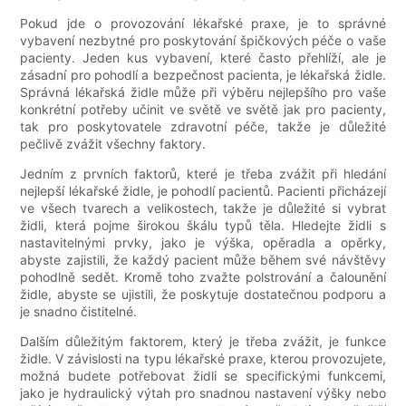
Pokud jde o provozování lékařské praxe, je to správné
vybavení nezbytné pro poskytování špičkových péče o vaše
pacienty. Jeden kus vybavení, které často přehlíží, ale je
zásadní pro pohodlí a bezpečnost pacienta, je lékařská židle.
Správná lékařská židle může při výběru nejlepšího pro vaše
konkrétní potřeby učinit ve světě ve světě jak pro pacienty,
tak pro poskytovatele zdravotní péče, takže je důležité
pečlivě zvážit všechny faktory.
Jedním z prvních faktorů, které je třeba zvážit při hledání
nejlepší lékařské židle, je pohodlí pacientů. Pacienti přicházejí
ve všech tvarech a velikostech, takže je důležité si vybrat
židli, která pojme širokou škálu typů těla. Hledejte židli s
nastavitelnými prvky, jako je výška, opěradla a opěrky,
abyste zajistili, že každý pacient může během své návštěvy
pohodlně sedět. Kromě toho zvažte polstrování a čalounění
židle, abyste se ujistili, že poskytuje dostatečnou podporu a
je snadno čistitelné.
Dalším důležitým faktorem, který je třeba zvážit, je funkce
židle. V závislosti na typu lékařské praxe, kterou provozujete,
možná budete potřebovat židli se specifickými funkcemi,
jako je hydraulický výtah pro snadnou nastavení výšky nebo