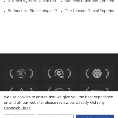
Nejlepší Výrobci Dentálních Židlí V Číně: Inovace A Kvalita
Konečný Průvodce Výběrem Nej
Budoucnost Stomatologie: Personalizované Moderní Zubní Židl
The Ultimate Dental Experienc
We use cookies to ensure that we give you the best experience
on and off our website. please review our
Zásady Ochrany
Osobních Údajů
Autorská práva © 2025 HEWEI SEADING |
Mapa stránek