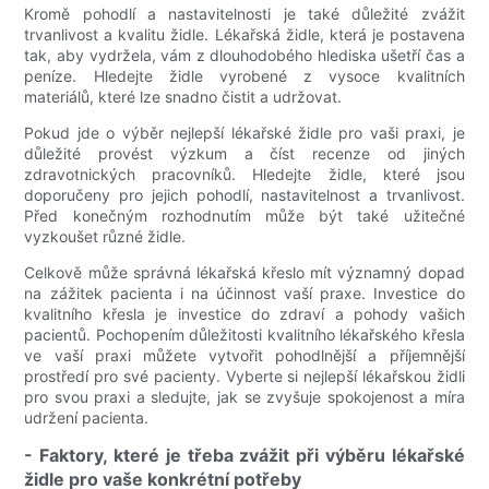
Kromě pohodlí a nastavitelnosti je také důležité zvážit
trvanlivost a kvalitu židle. Lékařská židle, která je postavena
tak, aby vydržela, vám z dlouhodobého hlediska ušetří čas a
peníze. Hledejte židle vyrobené z vysoce kvalitních
materiálů, které lze snadno čistit a udržovat.
Pokud jde o výběr nejlepší lékařské židle pro vaši praxi, je
důležité provést výzkum a číst recenze od jiných
zdravotnických pracovníků. Hledejte židle, které jsou
doporučeny pro jejich pohodlí, nastavitelnost a trvanlivost.
Před konečným rozhodnutím může být také užitečné
vyzkoušet různé židle.
Celkově může správná lékařská křeslo mít významný dopad
na zážitek pacienta i na účinnost vaší praxe. Investice do
kvalitního křesla je investice do zdraví a pohody vašich
pacientů. Pochopením důležitosti kvalitního lékařského křesla
ve vaší praxi můžete vytvořit pohodlnější a příjemnější
prostředí pro své pacienty. Vyberte si nejlepší lékařskou židli
pro svou praxi a sledujte, jak se zvyšuje spokojenost a míra
udržení pacienta.
- Faktory, které je třeba zvážit při výběru lékařské
židle pro vaše konkrétní potřeby