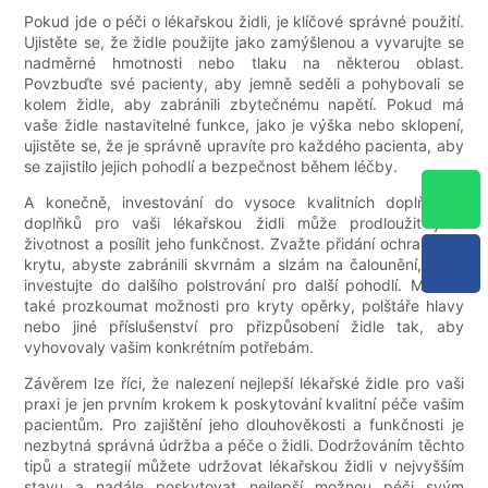
Pokud jde o péči o lékařskou židli, je klíčové správné použití.
Ujistěte se, že židle použijte jako zamýšlenou a vyvarujte se
nadměrné hmotnosti nebo tlaku na některou oblast.
Povzbuďte své pacienty, aby jemně seděli a pohybovali se
kolem židle, aby zabránili zbytečnému napětí. Pokud má
vaše židle nastavitelné funkce, jako je výška nebo sklopení,
ujistěte se, že je správně upravíte pro každého pacienta, aby
se zajistilo jejich pohodlí a bezpečnost během léčby.
A konečně, investování do vysoce kvalitních doplňků a
doplňků pro vaši lékařskou židli může prodloužit jeho
životnost a posílit jeho funkčnost. Zvažte přidání ochranného
krytu, abyste zabránili skvrnám a slzám na čalounění, nebo
investujte do dalšího polstrování pro další pohodlí. Můžete
také prozkoumat možnosti pro kryty opěrky, polštáře hlavy
nebo jiné příslušenství pro přizpůsobení židle tak, aby
vyhovovaly vašim konkrétním potřebám.
Závěrem lze říci, že nalezení nejlepší lékařské židle pro vaši
praxi je jen prvním krokem k poskytování kvalitní péče vašim
pacientům. Pro zajištění jeho dlouhověkosti a funkčnosti je
nezbytná správná údržba a péče o židli. Dodržováním těchto
tipů a strategií můžete udržovat lékařskou židli v nejvyšším
stavu a nadále poskytovat nejlepší možnou péči svým