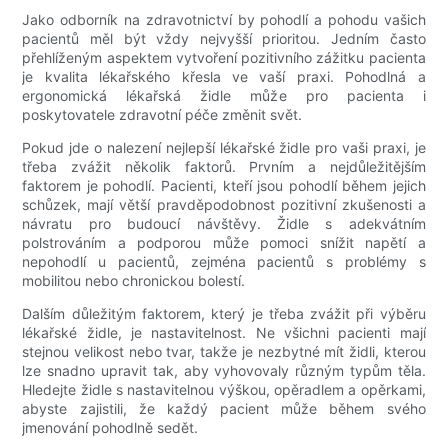
Jako odborník na zdravotnictví by pohodlí a pohodu vašich
pacientů měl být vždy nejvyšší prioritou. Jedním často
přehlíženým aspektem vytvoření pozitivního zážitku pacienta
je kvalita lékařského křesla ve vaší praxi. Pohodlná a
ergonomická lékařská židle může pro pacienta i
poskytovatele zdravotní péče změnit svět.
Pokud jde o nalezení nejlepší lékařské židle pro vaši praxi, je
třeba zvážit několik faktorů. Prvním a nejdůležitějším
faktorem je pohodlí. Pacienti, kteří jsou pohodlí během jejich
schůzek, mají větší pravděpodobnost pozitivní zkušenosti a
návratu pro budoucí návštěvy. Židle s adekvátním
polstrováním a podporou může pomoci snížit napětí a
nepohodlí u pacientů, zejména pacientů s problémy s
mobilitou nebo chronickou bolestí.
Dalším důležitým faktorem, který je třeba zvážit při výběru
lékařské židle, je nastavitelnost. Ne všichni pacienti mají
stejnou velikost nebo tvar, takže je nezbytné mít židli, kterou
lze snadno upravit tak, aby vyhovovaly různým typům těla.
Hledejte židle s nastavitelnou výškou, opěradlem a opěrkami,
abyste zajistili, že každý pacient může během svého
jmenování pohodlně sedět.