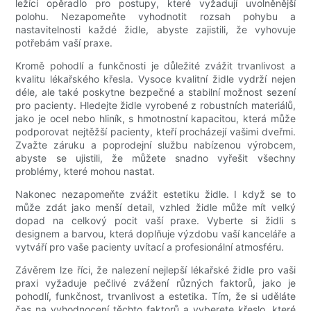
ležící opěradlo pro postupy, které vyžadují uvolněnější
polohu. Nezapomeňte vyhodnotit rozsah pohybu a
nastavitelnosti každé židle, abyste zajistili, že vyhovuje
potřebám vaší praxe.
Kromě pohodlí a funkčnosti je důležité zvážit trvanlivost a
kvalitu lékařského křesla. Vysoce kvalitní židle vydrží nejen
déle, ale také poskytne bezpečné a stabilní možnost sezení
pro pacienty. Hledejte židle vyrobené z robustních materiálů,
jako je ocel nebo hliník, s hmotnostní kapacitou, která může
podporovat nejtěžší pacienty, kteří procházejí vašimi dveřmi.
Zvažte záruku a poprodejní službu nabízenou výrobcem,
abyste se ujistili, že můžete snadno vyřešit všechny
problémy, které mohou nastat.
Nakonec nezapomeňte zvážit estetiku židle. I když se to
může zdát jako menší detail, vzhled židle může mít velký
dopad na celkový pocit vaší praxe. Vyberte si židli s
designem a barvou, která doplňuje výzdobu vaší kanceláře a
vytváří pro vaše pacienty uvítací a profesionální atmosféru.
Závěrem lze říci, že nalezení nejlepší lékařské židle pro vaši
praxi vyžaduje pečlivé zvážení různých faktorů, jako je
pohodlí, funkčnost, trvanlivost a estetika. Tím, že si uděláte
čas na vyhodnocení těchto faktorů a vyberete křeslo, které