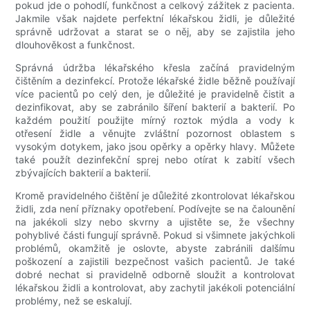
pokud jde o pohodlí, funkčnost a celkový zážitek z pacienta.
Jakmile však najdete perfektní lékařskou židli, je důležité
správně udržovat a starat se o něj, aby se zajistila jeho
dlouhověkost a funkčnost.
Správná údržba lékařského křesla začíná pravidelným
čištěním a dezinfekcí. Protože lékařské židle běžně používají
více pacientů po celý den, je důležité je pravidelně čistit a
dezinfikovat, aby se zabránilo šíření bakterií a bakterií. Po
každém použití použijte mírný roztok mýdla a vody k
otřesení židle a věnujte zvláštní pozornost oblastem s
vysokým dotykem, jako jsou opěrky a opěrky hlavy. Můžete
také použít dezinfekční sprej nebo otírat k zabití všech
zbývajících bakterií a bakterií.
Kromě pravidelného čištění je důležité zkontrolovat lékařskou
židli, zda není příznaky opotřebení. Podívejte se na čalounění
na jakékoli slzy nebo skvrny a ujistěte se, že všechny
pohyblivé části fungují správně. Pokud si všimnete jakýchkoli
problémů, okamžitě je oslovte, abyste zabránili dalšímu
poškození a zajistili bezpečnost vašich pacientů. Je také
dobré nechat si pravidelně odborně sloužit a kontrolovat
lékařskou židli a kontrolovat, aby zachytil jakékoli potenciální
problémy, než se eskalují.