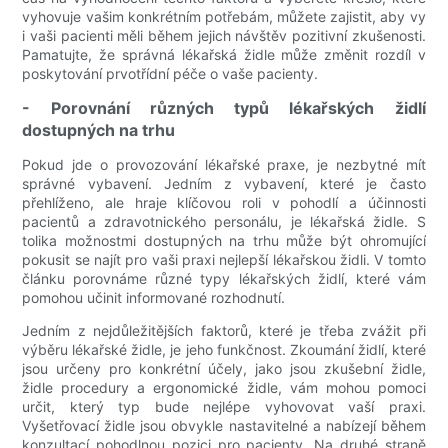
vyhovuje vašim konkrétním potřebám, můžete zajistit, aby vy
i vaši pacienti měli během jejich návštěv pozitivní zkušenosti.
Pamatujte, že správná lékařská židle může změnit rozdíl v
poskytování prvotřídní péče o vaše pacienty.
- Porovnání různých typů lékařských židlí
dostupných na trhu
Pokud jde o provozování lékařské praxe, je nezbytné mít
správné vybavení. Jedním z vybavení, které je často
přehlíženo, ale hraje klíčovou roli v pohodlí a účinnosti
pacientů a zdravotnického personálu, je lékařská židle. S
tolika možnostmi dostupných na trhu může být ohromující
pokusit se najít pro vaši praxi nejlepší lékařskou židli. V tomto
článku porovnáme různé typy lékařských židlí, které vám
pomohou učinit informované rozhodnutí.
Jedním z nejdůležitějších faktorů, které je třeba zvážit při
výběru lékařské židle, je jeho funkčnost. Zkoumání židlí, které
jsou určeny pro konkrétní účely, jako jsou zkušební židle,
židle procedury a ergonomické židle, vám mohou pomoci
určit, který typ bude nejlépe vyhovovat vaší praxi.
Vyšetřovací židle jsou obvykle nastavitelné a nabízejí během
konzultací pohodlnou pozici pro pacienty. Na druhé straně