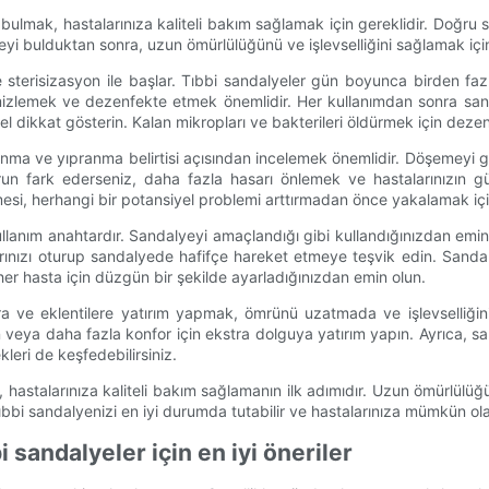
i bulmak, hastalarınıza kaliteli bakım sağlamak için gereklidir. Doğru 
lyeyi bulduktan sonra, uzun ömürlülüğünü ve işlevselliğini sağlamak 
 sterisizasyon ile başlar. Tıbbi sandalyeler gün boyunca birden faz
temizlemek ve dezenfekte etmek önemlidir. Her kullanımdan sonra sand
 dikkat gösterin. Kalan mikropları ve bakterileri öldürmek için dezenf
şınma ve yıpranma belirtisi açısından incelemek önemlidir. Döşemeyi 
un fark ederseniz, daha fazla hasarı önlemek ve hastalarınızın güv
si, herhangi bir potansiyel problemi arttırmadan önce yakalamak için d
nım anahtardır. Sandalyeyi amaçlandığı gibi kullandığınızdan emin o
arınızı oturup sandalyede hafifçe hareket etmeye teşvik edin. Sandal
her hasta için düzgün bir şekilde ayarladığınızdan emin olun.
ara ve eklentilere yatırım yapmak, ömrünü uzatmada ve işlevselliğin
veya daha fazla konfor için ekstra dolguya yatırım yapın. Ayrıca, san
leri de keşfedebilirsiniz.
 hastalarınıza kaliteli bakım sağlamanın ilk adımıdır. Uzun ömürlülüğ
k, tıbbi sandalyenizi en iyi durumda tutabilir ve hastalarınıza mümkün 
bi sandalyeler için en iyi öneriler