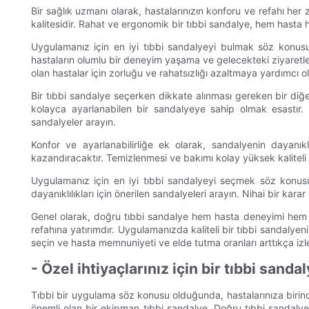
Bir sağlık uzmanı olarak, hastalarınızın konforu ve refahı he
kalitesidir. Rahat ve ergonomik bir tıbbi sandalye, hem hasta he
Uygulamanız için en iyi tıbbi sandalyeyi bulmak söz konusu 
hastaların olumlu bir deneyim yaşama ve gelecekteki ziyaretler i
olan hastalar için zorluğu ve rahatsızlığı azaltmaya yardımcı ola
Bir tıbbi sandalye seçerken dikkate alınması gereken bir diğer 
kolayca ayarlanabilen bir sandalyeye sahip olmak esastır. 
sandalyeler arayın.
Konfor ve ayarlanabilirliğe ek olarak, sandalyenin dayanı
kazandıracaktır. Temizlenmesi ve bakımı kolay yüksek kaliteli
Uygulamanız için en iyi tıbbi sandalyeyi seçmek söz konusu 
dayanıklılıkları için önerilen sandalyeleri arayın. Nihai bir kara
Genel olarak, doğru tıbbi sandalye hem hasta deneyimi hem de 
refahına yatırımdır. Uygulamanızda kaliteli bir tıbbi sandalyen
seçin ve hasta memnuniyeti ve elde tutma oranları arttıkça izl
- Özel ihtiyaçlarınız için bir tıbbi san
Tıbbi bir uygulama söz konusu olduğunda, hastalarınıza birin
önemli olan bir ekipman tıbbi sandalye. Doğru tıbbi sandalye, 