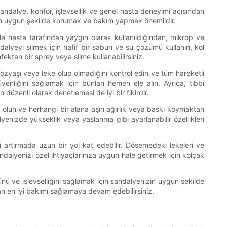
sandalye, konfor, işlevsellik ve genel hasta deneyimi açısından
için uygun şekilde korumak ve bakım yapmak önemlidir.
la hasta tarafından yaygın olarak kullanıldığından, mikrop ve
alyeyi silmek için hafif bir sabun ve su çözümü kullanın, kol
ektan bir sprey veya silme kullanabilirsiniz.
gözyaşı veya leke olup olmadığını kontrol edin ve tüm hareketli
enliğini sağlamak için bunları hemen ele alın. Ayrıca, tıbbi
üzenli olarak denetlemesi de iyi bir fikirdir.
lun ve herhangi bir alana aşırı ağırlık veya baskı koymaktan
yenizde yükseklik veya yaslanma gibi ayarlanabilir özellikleri
i artırmada uzun bir yol kat edebilir. Döşemedeki lekeleri ve
dalyenizi özel ihtiyaçlarınıza uygun hale getirmek için kolçak
ünü ve işlevselliğini sağlamak için sandalyenizin uygun şekilde
olan en iyi bakımı sağlamaya devam edebilirsiniz.