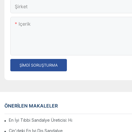
Şirket
Içerik
ŞIMDI SORUŞTURMA
ÖNERILEN MAKALELER
En İyi Tıbbi Sandalye Üreticisi: Hastalara Konfor Ve Destek Sağ
Çin'deki En Iyi Diş Sandalye Üreticileri: Yenilikler Ve Kalite