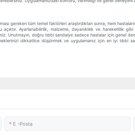
erebilirsiniz. Uygulamanızdaki konforu, verimliliği ve genel deneyimi a
ması gereken tüm temel faktörleri araştırdıktan sonra, hem hastaların
ıktır. Ayarlanabilirlik, malzeme, dayanıklılık ve hareketlilik gibi
siniz. Unutmayın, doğru tıbbi sandalye sadece hastalar için genel de
eklerinizi dikkatlice düşünmek ve uygulamanız için en iyi tıbbi s
E -posta