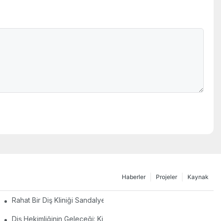
Haberler
Projeler
Kaynak
Rahat Bir Diş Kliniği Sandalyesinin Önemi: Diş Prosedürleri Sıra
Diş Hekimliğinin Geleceği: Kişiselleştirilmiş Modern Diş Sandalyel