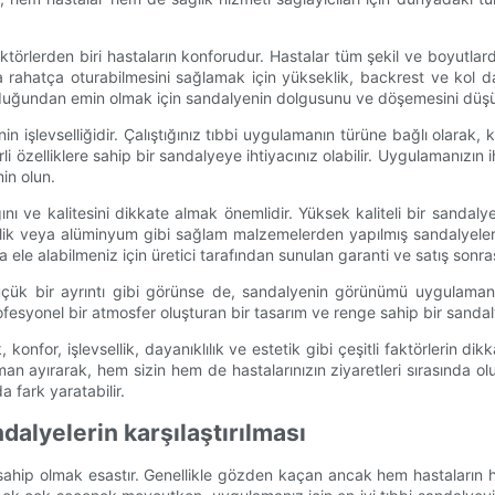
ktörlerden biri hastaların konforudur. Hastalar tüm şekil ve boyutlarda 
 rahatça oturabilmesini sağlamak için yükseklik, backrest ve kol da
olduğundan emin olmak için sandalyenin dolgusunu ve döşemesini düş
 işlevselliğidir. Çalıştığınız tıbbi uygulamanın türüne bağlı olarak, 
rli özelliklere sahip bir sandalyeye ihtiyacınız olabilir. Uygulamanızın
min olun.
lığını ve kalitesini dikkate almak önemlidir. Yüksek kaliteli bir sa
elik veya alüminyum gibi sağlam malzemelerden yapılmış sandalyeleri
a ele alabilmeniz için üretici tarafından sunulan garanti ve satış son
ük bir ayrıntı gibi görünse de, sandalyenin görünümü uygulamanızın
fesyonel bir atmosfer oluşturan bir tasarım ve renge sahip bir sandal
onfor, işlevsellik, dayanıklılık ve estetik gibi çeşitli faktörlerin dik
man ayırarak, hem sizin hem de hastalarınızın ziyaretleri sırasında o
 fark yaratabilir.
ndalyelerin karşılaştırılması
ip olmak esastır. Genellikle gözden kaçan ancak hem hastaların hem