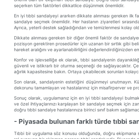
seçerken tüm faktörleri dikkatlice düşünmek önemlidir.
En iyi tıbbi sandalyeyi ararken dikkate alınması gereken ilk fa
sandalye seçmek önemlidir. Her hastanın ziyaretleri sırasında
Ayrıca, yeterli destek sağladığından ve temizlenmesi kolay 
Dikkate alınması gereken bir diğer önemli faktör de sandalyenin
pozisyon gerektiren prosedürler için uzanan bir sırtlık gibi beli
hareket aralığını ve ayarlanabilirliğini değerlendirdiğinizden e
Konfor ve işlevselliğe ek olarak, tıbbi sandalyenin dayanıklı
güvenli ve istikrarlı bir oturma seçeneği de sağlayacaktır. Ç
ağırlık kapasitesine bakın. Ortaya çıkabilecek sorunları kolayc
Son olarak, sandalyenin estetiğini düşünmeyi unutmayın. Küç
dekorunu tamamlayan ve hastalarınız için misafirperver ve pro
Sonuç olarak, uygulamanız için en iyi tıbbi sandalyeyi bulmak, k
ve özel ihtiyaçlarınızı karşılayan bir sandalye seçmek için za
doğru tıbbi sandalye hastalarınıza birinci sınıf bakım sağlamada
- Piyasada bulunan farklı türde tıbbi sa
Tıbbi bir uygulama söz konusu olduğunda, doğru ekipmana sah