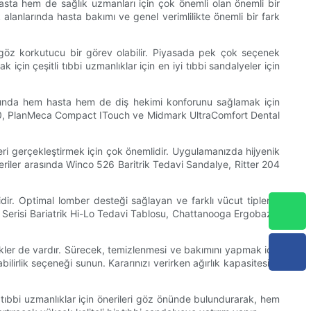
sta hem de sağlık uzmanları için çok önemli olan önemli bir
 alanlarında hasta bakımı ve genel verimlilikte önemli bir fark
 göz korkutucu bir görev olabilir. Piyasada pek çok seçenek
çin çeşitli tıbbi uzmanlıklar için en iyi tıbbi sandalyeler için
sırasında hem hasta hem de diş hekimi konforunu sağlamak için
ec 500, PlanMeca Compact ITouch ve Midmark UltraComfort Dental
leri gerçekleştirmek için çok önemlidir. Uygulamanızda hijyenik
neriler arasında Winco 526 Baritrik Tedavi Sandalye, Ritter 204
dir. Optimal lomber desteği sağlayan ve farklı vücut tiplerini
C Serisi Bariatrik Hi-Lo Tedavi Tablosu, Chattanooga Ergobazik
ikler de vardır. Sürecek, temizlenmesi ve bakımını yapmak için
ilirlik seçeneği sunun. Kararınızı verirken ağırlık kapasitesini,
li tıbbi uzmanlıklar için önerileri göz önünde bulundurarak, hem