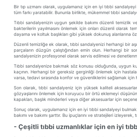
Bir tıp uzmanı olarak, uygulamanız için en iyi tıbbi sandalyey
tüm farkı yaratabilir. Bununla birlikte, mükemmel tıbbi sanda
Tıbbi sandalyenizin uygun şekilde bakımı düzenli temizlik ve
bakterilerin yayılmasını önlemek için onları düzenli olarak 
dayama ve koltuk başlıkları gibi yüksek dokunuş alanlarına özel
Düzenli temizliğe ek olarak, tıbbi sandalyenizi herhangi bir a
parçaların düzgün çalıştığından emin olun. Herhangi bir sor
sandalyenizin profesyonel olarak servis edilmesi ve denetlenme
Tıbbi sandalyenize bakmak söz konusu olduğunda, uygun kulla
kaçının. Herhangi bir gereksiz gerginliği önlemek için hastal
varsa, tedavi sırasında konfor ve güvenliklerini sağlamak için 
Son olarak, tıbbi sandalyeniz için yüksek kaliteli aksesuarl
gözyaşlarını önlemek için koruyucu bir örtü eklemeyi düşünün 
kapakları, başlık minderleri veya diğer aksesuarlar için seçenek
Sonuç olarak, uygulamanız için en iyi tıbbi sandalyeyi bulmak,
bakımı ve bakımı şarttır. Bu ipuçlarını ve stratejileri izleyere
- Çeşitli tıbbi uzmanlıklar için en iyi tıb