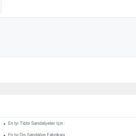
En Iyi Tıbbi Sandalyeler Için En Iyi Seçimler
lama
En Iyi Diş Sandalye Fabrikasını Seçmek Için Nihai Rehber