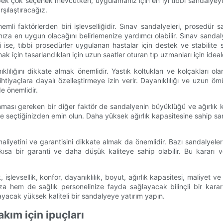
ek çok seçenek mevcutken, uygulamanız için en iyi tıbbi sandalyeyi bu
rşılaştıracağız.
i faktörlerden biri işlevselliğidir. Sınav sandalyeleri, prosedür s
a en uygun olacağını belirlemenize yardımcı olabilir. Sınav sandalyele
 ise, tıbbi prosedürler uygulanan hastalar için destek ve stabilit
çin tasarlandıkları için uzun saatler oturan tıp uzmanları için ideald
lılığını dikkate almak önemlidir. Yastık koltukları ve kolçakları ol
htiyaçlara dayalı özelleştirmeye izin verir. Dayanıklılığı ve uzun
e önemlidir.
ınması gereken bir diğer faktör de sandalyenin büyüklüğü ve ağırlık 
ye seçtiğinizden emin olun. Daha yüksek ağırlık kapasitesine sahip sand
n maliyetini ve garantisini dikkate almak da önemlidir. Bazı sandalyel
kısa bir garanti ve daha düşük kaliteye sahip olabilir. Bu kararı 
işlevsellik, konfor, dayanıklılık, boyut, ağırlık kapasitesi, maliyet v
ıza hem de sağlık personelinize fayda sağlayacak bilinçli bir karar 
yacak yüksek kaliteli bir sandalyeye yatırım yapın.
kım için ipuçları