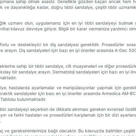
ipmana sahip olmak esastır. Genellikle gözden kaçan ancak hem ha
k ve dayanıklılığa kadar, doğru tıbbi sandalye, çeşitli tıbbi uzmanlık
ğlık uzmanı olun, uygulamanız için en iyi tıbbi sandalyeyi bulmak
ai kılavuz devreye giriyor. Bilgili bir karar vermenize yardımcı olmak i
onforlu ve destekleyici bir diş sandalyesi gereklidir. Prosedürler 
lye arayın. Diş sandalyeleri için bazı en iyi öneriler arasında A-D
klerine sahip bir tıbbi sandalye, cilt muayeneleri ve diğer prosedür
lay bir sandalye arayın. Dermatoloji sandalyeleri için bazı en iyi ö
aktadır.
alye, hastalarda ayarlamalar ve manipülasyonlar yapmak için gerekli
praktik sandalyeler için bazı en iyi öneriler arasında Armedica AM-B
 Tablosu bulunmaktadır.
 tıbbi sandalyeyi seçerken de dikkate alınması gereken evrensel özell
n ve farklı hastaları ve prosedürleri karşılamak için bir dizi ayarlanab
.
ç ve gereksinimlerinize bağlı olacaktır. Bu kılavuzda belirtilen çeşit