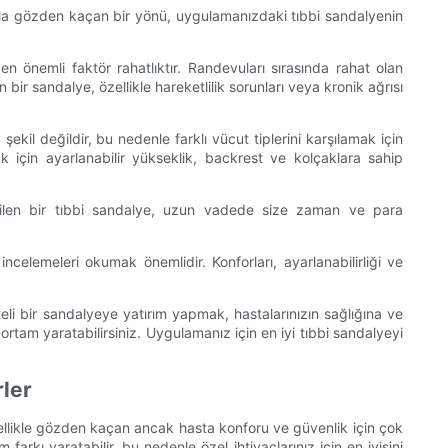
lıkla gözden kaçan bir yönü, uygulamanızdaki tıbbi sandalyenin
 önemli faktör rahatlıktır. Randevuları sırasında rahat olan
bir sandalye, özellikle hareketlilik sorunları veya kronik ağrısı
ekil değildir, bu nedenle farklı vücut tiplerini karşılamak için
 için ayarlanabilir yükseklik, backrest ve kolçaklara sahip
 edilen bir tıbbi sandalye, uzun vadede size zaman ve para
elemeleri okumak önemlidir. Konforları, ayarlanabilirliği ve
eli bir sandalyeye yatırım yapmak, hastalarınızın sağlığına ve
ortam yaratabilirsiniz. Uygulamanız için en iyi tıbbi sandalyeyi
rler
ellikle gözden kaçan ancak hasta konforu ve güvenlik için çok
rkı yaratabilir, bu nedenle özel ihtiyaçlarınız için en iyisini