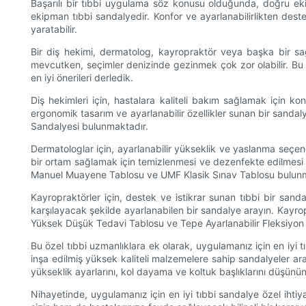
Başarılı bir tıbbi uygulama söz konusu olduğunda, doğru ek
ekipman tıbbi sandalyedir. Konfor ve ayarlanabilirlikten deste
yaratabilir.
Bir diş hekimi, dermatolog, kayropraktör veya başka bir sa
mevcutken, seçimler denizinde gezinmek çok zor olabilir. Bu nih
en iyi önerileri derledik.
Diş hekimleri için, hastalara kaliteli bakım sağlamak için k
ergonomik tasarım ve ayarlanabilir özellikler sunan bir sanda
Sandalyesi bulunmaktadır.
Dermatologlar için, ayarlanabilir yükseklik ve yaslanma seçene
bir ortam sağlamak için temizlenmesi ve dezenfekte edilmesi ko
Manuel Muayene Tablosu ve UMF Klasik Sınav Tablosu bulunm
Kayropraktörler için, destek ve istikrar sunan tıbbi bir sand
karşılayacak şekilde ayarlanabilen bir sandalye arayın. Kayro
Yüksek Düşük Tedavi Tablosu ve Tepe Ayarlanabilir Fleksiyon
Bu özel tıbbi uzmanlıklara ek olarak, uygulamanız için en iyi
inşa edilmiş yüksek kaliteli malzemelere sahip sandalyeler arayı
yükseklik ayarlarını, kol dayama ve koltuk başlıklarını düşünün
Nihayetinde, uygulamanız için en iyi tıbbi sandalye özel ihtiya