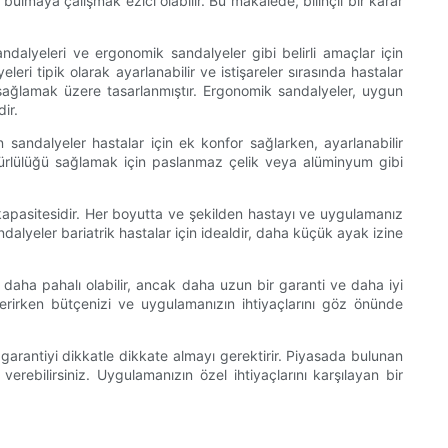
lmaya çalışmak ezici olabilir. Bu makalede, bilinçli bir karar
andalyeleri ve ergonomik sandalyeler gibi belirli amaçlar için
ri tipik olarak ayarlanabilir ve istişareler sırasında hastalar
e sağlamak üzere tasarlanmıştır. Ergonomik sandalyeler, uygun
ir.
an sandalyeler hastalar için ek konfor sağlarken, ayarlanabilir
 ömürlülüğü sağlamak için paslanmaz çelik veya alüminyum gibi
kapasitesidir. Her boyutta ve şekilden hastayı ve uygulamanız
alyeler bariatrik hastalar için idealdir, daha küçük ayak izine
er daha pahalı olabilir, ancak daha uzun bir garanti ve daha iyi
verirken bütçenizi ve uygulamanızın ihtiyaçlarını göz önünde
e garantiyi dikkatle dikkate almayı gerektirir. Piyasada bulunan
verebilirsiniz. Uygulamanızın özel ihtiyaçlarını karşılayan bir