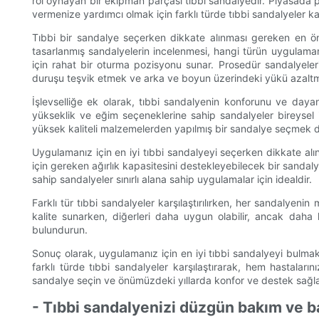
rol oynayan bir ekipman parçası tıbbi sandalyedir. Piyasada p
vermenize yardımcı olmak için farklı türde tıbbi sandalyeler ka
Tıbbi bir sandalye seçerken dikkate alınması gereken en öneml
tasarlanmış sandalyelerin incelenmesi, hangi türün uygulamanız
için rahat bir oturma pozisyonu sunar. Prosedür sandalyeleri
duruşu teşvik etmek ve arka ve boyun üzerindeki yükü azaltmak i
İşlevselliğe ek olarak, tıbbi sandalyenin konforunu ve dayanık
yükseklik ve eğim seçeneklerine sahip sandalyeler bireysel i
yüksek kaliteli malzemelerden yapılmış bir sandalye seçmek d
Uygulamanız için en iyi tıbbi sandalyeyi seçerken dikkate al
için gereken ağırlık kapasitesini destekleyebilecek bir sandal
sahip sandalyeler sınırlı alana sahip uygulamalar için idealdir.
Farklı tür tıbbi sandalyeler karşılaştırılırken, her sandalyeni
kalite sunarken, diğerleri daha uygun olabilir, ancak daha 
bulundurun.
Sonuç olarak, uygulamanız için en iyi tıbbi sandalyeyi bulmak, 
farklı türde tıbbi sandalyeler karşılaştırarak, hem hastaların
sandalye seçin ve önümüzdeki yıllarda konfor ve destek sağla
- Tıbbi sandalyenizi düzgün bakım ve ba