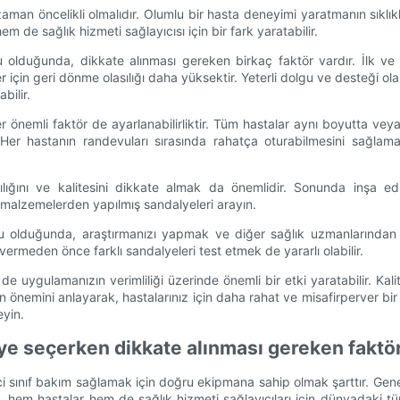
r zaman öncelikli olmalıdır. Olumlu bir hasta deneyimi yaratmanın sık
m de sağlık hizmeti sağlayıcısı için bir fark yaratabilir.
olduğunda, dikkate alınması gereken birkaç faktör vardır. İlk ve en
çin geri dönme olasılığı daha yüksektir. Yeterli dolgu ve desteği olan 
bilir.
önemli faktör de ayarlanabilirliktir. Tüm hastalar aynı boyutta veya ş
Her hastanın randevuları sırasında rahatça oturabilmesini sağlamak
klılığını ve kalitesini dikkate almak da önemlidir. Sonunda inşa
 malzemelerden yapılmış sandalyeleri arayın.
olduğunda, araştırmanızı yapmak ve diğer sağlık uzmanlarından inc
r vermeden önce farklı sandalyeleri test etmek de yararlı olabilir.
uygulamanızın verimliliği üzerinde önemli bir etki yaratabilir. Kalit
in önemini anlayarak, hastalarınız için daha rahat ve misafirperver bir 
eyin.
dalye seçerken dikkate alınması gereken faktö
ci sınıf bakım sağlamak için doğru ekipmana sahip olmak şarttır. Gen
hem hastalar hem de sağlık hizmeti sağlayıcıları için dünyadaki tüm fa