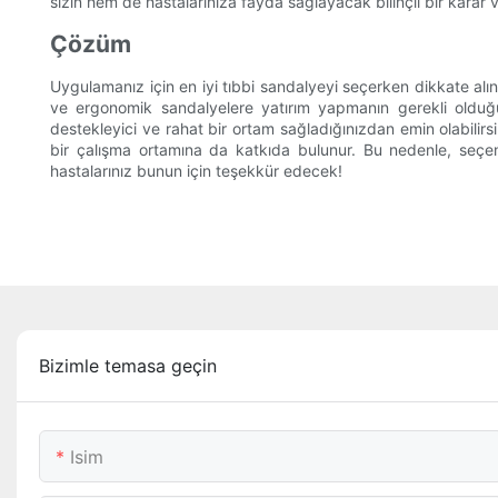
sizin hem de hastalarınıza fayda sağlayacak bilinçli bir karar v
Çözüm
Uygulamanız için en iyi tıbbi sandalyeyi seçerken dikkate alın
ve ergonomik sandalyelere yatırım yapmanın gerekli olduğu aç
destekleyici ve rahat bir ortam sağladığınızdan emin olabilir
bir çalışma ortamına da katkıda bulunur. Bu nedenle, seçen
hastalarınız bunun için teşekkür edecek!
Bizimle temasa geçin
Isim