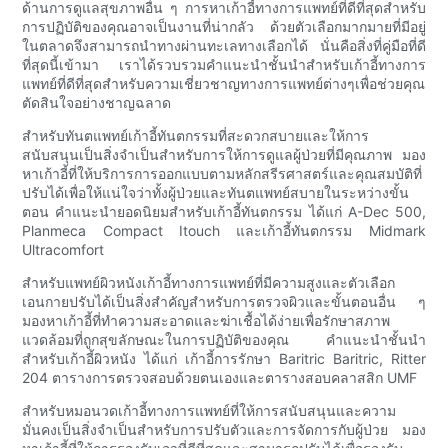
ด้านการดูแลสุขภาพอื่น ๆ การหาเก้าอี้ทางการแพทย์ที่ดีที่สุดสำหรับ
การปฏิบัติของคุณอาจเป็นงานที่น่ากลัว ด้วยตัวเลือกมากมายที่มีอยู่
ในตลาดจึงสามารถนำทางผ่านทะเลทางเลือกได้ นั่นคือสิ่งที่คู่มือที่ดี
ที่สุดนี้เข้ามา เราได้รวบรวมคำแนะนำชั้นนำสำหรับเก้าอี้ทางการ
แพทย์ที่ดีที่สุดสำหรับความเชี่ยวชาญทางการแพทย์ต่างๆเพื่อช่วยคุณ
ตัดสินใจอย่างชาญฉลาด
สำหรับทันตแพทย์เก้าอี้ทันตกรรมที่สะดวกสบายและให้การ
สนับสนุนเป็นสิ่งจำเป็นสำหรับการให้การดูแลผู้ป่วยที่มีคุณภาพ มอง
หาเก้าอี้ที่ให้บริการการออกแบบตามหลักสรีรศาสตร์และคุณสมบัติที่
ปรับได้เพื่อให้แน่ใจว่าทั้งผู้ป่วยและทันตแพทย์สบายในระหว่างขั้น
ตอน คำแนะนำยอดนิยมสำหรับเก้าอี้ทันตกรรม ได้แก่ A-Dec 500,
Planmeca Compact Itouch และเก้าอี้ทันตกรรม Midmark
Ultracomfort
สำหรับแพทย์ผิวหนังเก้าอี้ทางการแพทย์ที่มีความสูงและตัวเลือก
เอนกายปรับได้เป็นสิ่งสำคัญสำหรับการตรวจผิวและขั้นตอนอื่น ๆ
มองหาเก้าอี้ที่ทำความสะอาดและฆ่าเชื้อได้ง่ายเพื่อรักษาสภาพ
แวดล้อมที่ถูกสุขลักษณะในการปฏิบัติของคุณ คำแนะนำชั้นนำ
สำหรับเก้าอี้ผิวหนัง ได้แก่ เก้าอี้การรักษา Baritric Baritric, Ritter
204 ตารางการตรวจสอบด้วยตนเองและตารางสอบคลาสสิก UMF
สำหรับหมอนวดเก้าอี้ทางการแพทย์ที่ให้การสนับสนุนและความ
มั่นคงเป็นสิ่งจำเป็นสำหรับการปรับตัวและการจัดการกับผู้ป่วย มอง