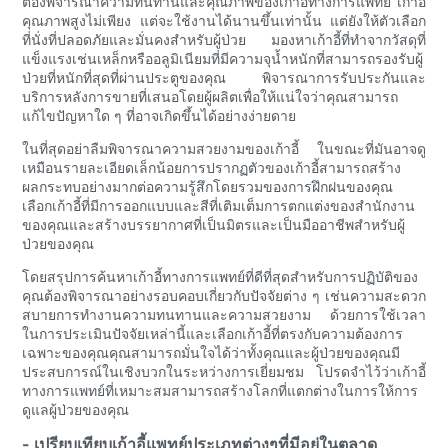
ต้องพิจารณาความทนทานและคุณภาพของเก้าอี้ทางการแพทย์ เก้าอี้
คุณภาพสูงไม่เพียง แต่จะใช้งานได้นานขึ้นเท่านั้น แต่ยังให้ตัวเลือก
ที่นั่งที่ปลอดภัยและมั่นคงสำหรับผู้ป่วย มองหาเก้าอี้ที่ทำจากวัสดุที่
แข็งแรงเช่นเหล็กหรืออลูมิเนียมที่มีความจุน้ำหนักที่สามารถรองรับผู้
ป่วยที่หนักที่สุดที่ผ่านประตูของคุณ พิจารณาการรับประกันและ
บริการหลังการขายที่เสนอโดยผู้ผลิตเพื่อให้แน่ใจว่าคุณสามารถ
แก้ไขปัญหาใด ๆ ที่อาจเกิดขึ้นได้อย่างง่ายดาย
ในที่สุดอย่าลืมพิจารณาความสวยงามของเก้าอี้ ในขณะที่มันอาจดู
เหมือนรายละเอียดเล็กน้อยการปรากฏตัวของเก้าอี้สามารถสร้าง
ผลกระทบอย่างมากต่อความรู้สึกโดยรวมของการฝึกฝนของคุณ
เลือกเก้าอี้ที่มีการออกแบบและสีที่เติมเต็มการตกแต่งของสำนักงาน
ของคุณและสร้างบรรยากาศที่เป็นมิตรและเป็นมืออาชีพสำหรับผู้
ป่วยของคุณ
โดยสรุปการค้นหาเก้าอี้ทางการแพทย์ที่ดีที่สุดสำหรับการปฏิบัติของ
คุณต้องพิจารณาอย่างรอบคอบเกี่ยวกับปัจจัยต่าง ๆ เช่นความสะดวก
สบายการทำงานความทนทานและความสวยงาม ด้วยการใช้เวลา
ในการประเมินปัจจัยเหล่านี้และเลือกเก้าอี้ที่ตรงกับความต้องการ
เฉพาะของคุณคุณสามารถมั่นใจได้ว่าทั้งคุณและผู้ป่วยของคุณมี
ประสบการณ์ในเชิงบวกในระหว่างการเยี่ยมชม โปรดจำไว้ว่าเก้าอี้
ทางการแพทย์ที่เหมาะสมสามารถสร้างโลกที่แตกต่างในการให้การ
ดูแลผู้ป่วยของคุณ
- เปรียบเทียบเก้าอี้แพทย์ประเภทต่างๆที่มีอยู่ในตลาด