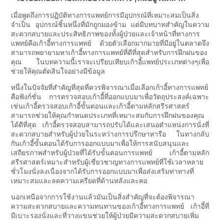
เมื่อพูดถึงการปฏิบัติทางการแพทย์การมีอุปกรณ์ที่เหมาะสมเป็นสิ่ง
จำเป็น อุปกรณ์ชิ้นหนึ่งที่มักถูกมองข้าม แต่มีบทบาทสำคัญในความ
สะดวกสบายและประสิทธิภาพของทั้งผู้ป่วยและเจ้าหน้าที่ทางการ
แพทย์คือเก้าอี้ทางการแพทย์ ด้วยตัวเลือกมากมายที่มีอยู่ในตลาดจึง
สามารถพยายามหาเก้าอี้ทางการแพทย์ที่ดีที่สุดสำหรับการฝึกฝนของ
คุณ ในบทความนี้เราจะเปรียบเทียบเก้าอี้แพทย์ประเภทต่างๆเพื่อ
ช่วยให้คุณตัดสินใจอย่างมีข้อมูล
หนึ่งในปัจจัยที่สำคัญที่สุดที่ควรพิจารณาเมื่อเลือกเก้าอี้ทางการแพทย์
คือฟังก์ชั่น การตรวจสอบเก้าอี้ที่ออกแบบมาเพื่อวัตถุประสงค์เฉพาะ
เช่นเก้าอี้ตรวจสอบเก้าอี้ขั้นตอนและเก้าอี้ตามหลักสรีรศาสตร์
สามารถช่วยให้คุณกำหนดประเภทที่เหมาะสมกับการฝึกฝนของคุณ
ได้ดีที่สุด เก้าอี้ตรวจสอบสามารถปรับได้และเสนอตำแหน่งการนั่งที่
สะดวกสบายสำหรับผู้ป่วยในระหว่างการปรึกษาหารือ ในทางกลับ
กันเก้าอี้ขั้นตอนได้รับการออกแบบมาเพื่อให้การสนับสนุนและ
เสถียรภาพสำหรับผู้ป่วยที่ได้รับขั้นตอนการแพทย์ เก้าอี้ตามหลัก
สรีรศาสตร์เหมาะสำหรับผู้เชี่ยวชาญทางการแพทย์ที่ใช้เวลาหลาย
ชั่วโมงนั่งลงเนื่องจากได้รับการออกแบบมาเพื่อส่งเสริมท่าทางที่
เหมาะสมและลดความเครียดที่ด้านหลังและคอ
นอกเหนือจากการใช้งานแล้วมันเป็นสิ่งสำคัญที่จะต้องพิจารณา
ความสะดวกสบายและความทนทานของเก้าอี้ทางการแพทย์ เก้าอี้ที่
มีเบาะรองนั่งและที่วางแขนช่วยให้ผู้ป่วยมีความสะดวกสบายเพิ่ม