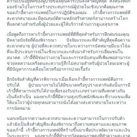
ความเป็นอยู่ที่ดีของผู้ป่วยของคุณควรเป็นสิ่งสำคัญที่สุด สิ่งหนึ่งที่มัก
มองข้ามไปในการสร้างประสบการณ์ผู้ป่วยในเชิงบวกคือคุณภาพ
ของเก้าอี้ทางการแพทย์ในการปฏิบัติของคุณ เก้าอี้ทางการแพทย์ที่
สะดวกสบายและมีคุณสมบัติตามหลักสรีรศาสตร์สามารถสร้างโลก
ที่แตกต่างสำหรับทั้งผู้ป่วยและผู้ให้บริการด้านการดูแลสุขภาพ
เมื่อพูดถึงการหาเก้าอี้ทางการแพทย์ที่ดีที่สุดสำหรับการฝึกฝนของคุณ
มีหลายปัจจัยที่ต้องพิจารณา ปัจจัยแรกและที่สำคัญที่สุดคือความ
สะดวกสบาย ผู้ป่วยที่สะดวกสบายในระหว่างการนัดหมายมีแนวโน้ม
ที่จะมีประสบการณ์ในเชิงบวกและกลับมาสำหรับการเยี่ยมชมใน
อนาคต เก้าอี้ที่มีช่องว่างภายในและการสนับสนุนที่เพียงพอสามารถ
ช่วยลดความเครียดและความรู้สึกไม่สบายสำหรับผู้ป่วยโดยเฉพาะผู้
ที่มีปัญหาการเคลื่อนไหวหรืออาการปวดเรื้อรัง
อีกปัจจัยสำคัญที่ควรพิจารณาเมื่อเลือกเก้าอี้ทางการแพทย์คือการ
ปรับได้ ผู้ป่วยบางรายไม่ได้มีขนาดหรือรูปร่างเท่ากันดังนั้นการมี
เก้าอี้ที่สามารถปรับได้ง่ายเพื่อรองรับประเภทร่างกายที่แตกต่างกัน
เป็นสิ่งจำเป็น มองหาเก้าอี้ที่มีความสูงปรับพนักพิงและที่วางแขนเพื่อ
ให้แน่ใจว่าผู้ป่วยทุกคนสามารถนั่งได้อย่างสะดวกสบายในระหว่าง
การนัดหมาย
นอกเหนือจากความสะดวกสบายและความสามารถในการปรับตัว
แล้วยังเป็นสิ่งสำคัญที่จะต้องพิจารณาถึงความทนทานและคุณภาพ
ของเก้าอี้ เก้าอี้ทางการแพทย์ที่สร้างขึ้นมาเพื่อประหยัดเวลาและเงิน
ในระยะยาว มองหาเก้าอี้ที่ทำจากวัสดุคุณภาพสูงที่ทำความสะอาด