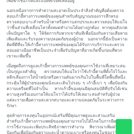
เพื่อฆ่าเชื้อโรคและแบคทีเรียที่เหลืออยู่
นอกเหนือจากการทำความสะอาดเป็นประจำสิ่งสำคัญคือต้องตรวจ
สอบเก้าอี้ทางการแพทย์ของคุณสำหรับสัญญาณของการสึกหรอ
ตรวจสอบเบาะสำหรับน้ำตาหรือคราบสกปรกและตรวจสอบให้แน่ใจ
ว่าชิ้นส่วนที่เคลื่อนไหวทั้งหมดทำงานได้อย่างถูกต้อง หากคุณสังเกต
เห็นปัญหาใด ๆ ให้จัดการกับพวกเขาทันทีเพื่อป้องกันความเสียหาย
เพิ่มเติมและรับรองความปลอดภัยของผู้ป่วย นอกจากนี้ยังเป็นความ
คิดที่ดีที่จะให้เก้าอี้ทางการแพทย์ของคุณได้รับการบริการและตรวจ
สอบอย่างมืออาชีพเป็นประจำเพื่อรับปัญหาที่อาจเกิดขึ้นก่อนที่พวก
เขาจะเพิ่มขึ้น
เมื่อพูดถึงการดูแลเก้าอี้ทางการแพทย์ของคุณการใช้งานที่เหมาะสม
เป็นกุญแจสำคัญ ตรวจสอบให้แน่ใจว่าใช้เก้าอี้ตามที่ตั้งใจไว้และ
หลีกเลี่ยงการใส่น้ำหนักหรือความดันมากเกินไปในพื้นที่ใดพื้นที่หนึ่ง
กระตุ้นให้ผู้ป่วยของคุณนั่งและเดินไปรอบ ๆ เก้าอี้เบา ๆ เพื่อป้องกัน
ความเครียดที่ไม่จำเป็น หากเก้าอี้ของคุณมีคุณสมบัติที่ปรับได้เช่น
ความสูงหรือเอนกายให้แน่ใจว่าได้ปรับให้เหมาะสมสำหรับผู้ป่วย
แต่ละรายเพื่อความสะดวกสบายและความปลอดภัยในระหว่างการ
รักษา
สุดท้ายการลงทุนในอุปกรณ์เสริมที่มีคุณภาพสูงและส่วนเสริม
สำหรับเก้าอี้ทางการแพทย์ของคุณสามารถไปได้ไกลในการยืดอายุ
การใช้งานและเพิ่มประสิทธิภาพการทำงาน พิจารณาเพิ่มฝาครอบ
ป้องกันเพื่อป้องกันคราบและน้ำตาบนเบาะหรือลงทุนในช่องว่าง