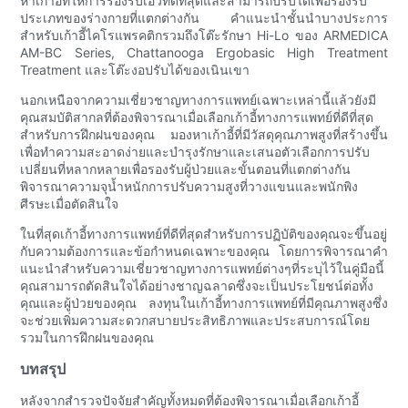
หาเก้าอี้ที่ให้การรองรับเอวที่ดีที่สุดและสามารถปรับได้เพื่อรองรับ
ประเภทของร่างกายที่แตกต่างกัน คำแนะนำชั้นนำบางประการ
สำหรับเก้าอี้ไคโรแพรคติกรวมถึงโต๊ะรักษา Hi-Lo ของ ARMEDICA
AM-BC Series, Chattanooga Ergobasic High Treatment
Treatment และโต๊ะงอปรับได้ของเนินเขา
นอกเหนือจากความเชี่ยวชาญทางการแพทย์เฉพาะเหล่านี้แล้วยังมี
คุณสมบัติสากลที่ต้องพิจารณาเมื่อเลือกเก้าอี้ทางการแพทย์ที่ดีที่สุด
สำหรับการฝึกฝนของคุณ มองหาเก้าอี้ที่มีวัสดุคุณภาพสูงที่สร้างขึ้น
เพื่อทำความสะอาดง่ายและบำรุงรักษาและเสนอตัวเลือกการปรับ
เปลี่ยนที่หลากหลายเพื่อรองรับผู้ป่วยและขั้นตอนที่แตกต่างกัน
พิจารณาความจุน้ำหนักการปรับความสูงที่วางแขนและพนักพิง
ศีรษะเมื่อตัดสินใจ
ในที่สุดเก้าอี้ทางการแพทย์ที่ดีที่สุดสำหรับการปฏิบัติของคุณจะขึ้นอยู่
กับความต้องการและข้อกำหนดเฉพาะของคุณ โดยการพิจารณาคำ
แนะนำสำหรับความเชี่ยวชาญทางการแพทย์ต่างๆที่ระบุไว้ในคู่มือนี้
คุณสามารถตัดสินใจได้อย่างชาญฉลาดซึ่งจะเป็นประโยชน์ต่อทั้ง
คุณและผู้ป่วยของคุณ ลงทุนในเก้าอี้ทางการแพทย์ที่มีคุณภาพสูงซึ่ง
จะช่วยเพิ่มความสะดวกสบายประสิทธิภาพและประสบการณ์โดย
รวมในการฝึกฝนของคุณ
บทสรุป
หลังจากสำรวจปัจจัยสำคัญทั้งหมดที่ต้องพิจารณาเมื่อเลือกเก้าอี้