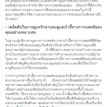
ตลาดคุณสามารถตัดสินใจได้อย่างชาญฉลาดซึ่งจะเป็นประโยชน์
ต่อทั้งผู้ป่วยและเจ้าหน้าที่ทางการแพทย์ของคุณ เลือกเก้าอี้ที่ตรงกับ
ความต้องการเฉพาะของการฝึกฝนของคุณและลงทุนในเก้าอี้
คุณภาพสูงที่จะให้ความสะดวกสบายและการสนับสนุนในอีกหลายปี
ข้างหน้า
- เคล็ดลับในการดูแลรักษาและดูแลเก้าอี้ทางการแพทย์ของ
คุณอย่างเหมาะสม
ในฐานะผู้เชี่ยวชาญทางการแพทย์การหาเก้าอี้ทางการแพทย์ที่ดีที่สุด
สำหรับการฝึกฝนของคุณเป็นสิ่งจำเป็นสำหรับการให้การดูแลที่มี
คุณภาพแก่ผู้ป่วยของคุณ เก้าอี้ที่เหมาะสมสามารถสร้างความแตก
ต่างในแง่ของความสะดวกสบายการทำงานและประสบการณ์ผู้ป่วย
โดยรวม อย่างไรก็ตามเมื่อคุณพบเก้าอี้ทางการแพทย์ที่สมบูรณ์แบบ
เป็นสิ่งสำคัญที่จะต้องรักษาและดูแลอย่างเหมาะสมเพื่อให้แน่ใจว่า
อายุยืนและการใช้งานของมัน
การบำรุงรักษาเก้าอี้ทางการแพทย์ของคุณเริ่มต้นด้วยการทำความ
สะอาดและฆ่าเชื้อเป็นประจำ เนื่องจากเก้าอี้แพทย์มักใช้โดยผู้ป่วย
หลายรายตลอดทั้งวันจึงเป็นสิ่งสำคัญในการทำความสะอาดและฆ่า
เชื้ออย่างสม่ำเสมอเพื่อป้องกันการแพร่กระจายของเชื้อโรคและ
แบคทีเรีย ใช้สารละลายสบู่อ่อน ๆ และน้ำเพื่อเช็ดเก้าอี้หลังจากการ
ใช้งานแต่ละครั้งให้ความสนใจเป็นพิเศษกับพื้นที่สัมผัสสูงเช่นที่วาง
แขนและพนักพิงศีรษะ คุณยังสามารถใช้สเปรย์น้ำยาฆ่าเชื้อหรือเช็ด