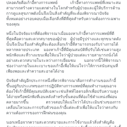
ปลอดภัยคือเก้าอี้ทางการแพทย์ เก้าอี้ทางการแพทย์ที่เหมาะสม
สามารถสร้างความแตกต่างในโลกสำหรับผู้ป่วยและผู้ให้บริการด้าน
การดูแลสุขภาพดังนั้นจึงเป็นสิ่งสำคัญที่จะต้องพิจารณาปัจจัย
ทั้งหมดอย่างรอบคอบเมื่อเลือกสิ่งที่ดีที่สุดสำหรับความต้องการเฉพาะ
ของคุณ
หนึ่งในปัจจัยแรกที่ต้องพิจารณาเมื่อมองหาเก้าอี้ทางการแพทย์ที่ดี
ที่สุดคือความสะดวกสบายของผู้ป่วย ผู้ป่วยมีรูปร่างและทุกขนาดดัง
นั้นจึงเป็นเรื่องสำคัญที่จะต้องเลือกเก้าอี้ที่สามารถรองรับร่างกายได้
หลากหลายประเภท มองหาเก้าอี้ที่มีคุณสมบัติที่ปรับได้เช่นความสูง
พนักพิงและที่วางแขนเพื่อให้แน่ใจว่าผู้ป่วยแต่ละรายสามารถนั่งได้
อย่างสะดวกสบายในระหว่างการเยี่ยมชม นอกจากนี้ให้พิจารณา
ช่องว่างภายในและเบาะของเก้าอี้เพื่อให้แน่ใจว่าให้การสนับสนุนที่
เพียงพอและทำความสะอาดได้ง่าย
ปัจจัยสำคัญอีกประการหนึ่งที่ควรพิจารณาคือการทำงานของเก้าอี้
ขึ้นอยู่กับประเภทของการปฏิบัติทางการแพทย์ที่คุณทำงานคุณอาจ
ต้องใช้เก้าอี้ที่มีคุณสมบัติเฉพาะเช่นลิฟท์ไฮดรอลิกเพื่อปรับความสูง
ได้ง่ายหรือพนักพิงที่เอนหลังสำหรับขั้นตอนที่ต้องใช้ตำแหน่งที่ผ่อน
คลายมากขึ้น ตรวจสอบให้แน่ใจว่าได้ประเมินช่วงของการ
เคลื่อนไหวและการปรับตัวของเก้าอี้แต่ละตัวเพื่อให้แน่ใจว่าตรงกับ
ความต้องการของการฝึกฝนของคุณ
นอกเหนือจากความสะดวกสบายและการใช้งานแล้วสิ่งสำคัญคือ