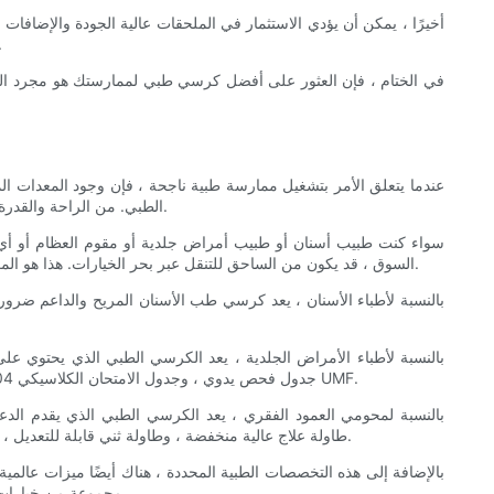
أخيرًا ، يمكن أن يؤدي الاستثمار في الملحقات عالية الجودة والإضافا
الراحة. يمكنك أيضًا استكشاف خيارات أغلفة مسند الذراعين أو وسائد مسن
في الختام ، فإن العثور على أفضل كرسي طبي لممارستك هو مجرد الخطو
عندما يتعلق الأمر بتشغيل ممارسة طبية ناجحة ، فإن وجود المعدات ال
الطبي. من الراحة والقدرة على التكيف إلى الدعم والمتانة ، يمكن للكرسي الطبي الصحيح أن يحدث فرقًا كبيرًا في رعاية المرضى والكفاءة الكلية في مختلف التخصصات الطبية.
سواء كنت طبيب أسنان أو طبيب أمراض جلدية أو مقوم العظام أو أي
السوق ، قد يكون من الساحق للتنقل عبر بحر الخيارات. هذا هو المكان الذي يأتي فيه هذا الدليل النهائي. قمنا بتجميع أفضل التوصيات لأفضل الكراسي الطبية لمختلف التخصصات الطبية لمساعدتك في اتخاذ قرار مستنير.
بالنسبة لأطباء الأسنان ، يعد كرسي طب الأسنان المريح والداعم ضرور
بالنسبة لأطباء الأمراض الجلدية ، يعد الكرسي الطبي الذي يحتوي على
للحفاظ على بيئة صحية في ممارستك. تشمل بعض التوصيات العليا لكراسي الأمراض الجلدية كرسي WINCO 526 Baritric Treatment ، و Ritter 204 جدول فحص يدوي ، وجدول الامتحان الكلاسيكي UMF.
بالنسبة لمحومي العمود الفقري ، يعد الكرسي الطبي الذي يقدم الدعم
المختلفة. بعض التوصيات العليا للكراسي بتقويم العمود الفقري تشمل طاولة العلاج HI-LO لسلسلة ARAMEDICA AM-BC ، طاولة علاج عالية منخفضة ، وطاولة ثني قابلة للتعديل ، وطاولة ثني قابلة للتعديل.
بالإضافة إلى هذه التخصصات الطبية المحددة ، هناك أيضًا ميزات عال
مجموعة من خيارات القابلية للضبط لاستيعاب مختلف المرضى والإجراءات. النظر في قدرة الوزن ، وتعديلات الارتفاع ، ومساند الذراعين ، ومساند الرأس عند اتخاذ قرارك.