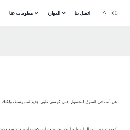
اتصل بنا
الموارد
معلومات عنا
هل أنت في السوق للحصول على كرسي طبي جديد لممارستك ولكنك غارقة ف
كمحترف في مجال الرعاية الصحية ، يجب أن تكون راحة ورفاهية مرضاك د