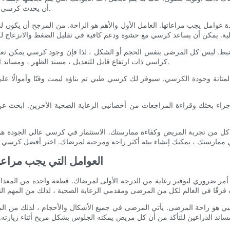
أن يحدث كرسي طبي مريح ومريح عالماً اختلافًا لكل من المريض ومزود الرعاية الصحية.
عوامل يجب مراعاتها. العامل الأول والأهم هو الراحة. من المرجح أن يكون لدى
ضبط. ليس كل المرضى بنفس الحجم أو الشكل ، لذا فإن وجود كرسي يمكن تعد
كراسي ذات ارتفاع قابل للتعديل ، مسند الظهر ، ومساند الذراعين لضمان أن كل مريض يمكن أن يجلس بشكل مريح أثناء موعده.
 المتانة وجودة الكرسي. سيوفر لك كرسي طبي تم بناؤه ليمت وقتًا وأموالًا 
اء بحثك وقراءة المراجعات من أخصائيي الرعاية الصحية الآخرين. ابحث عن ا
ى كل من تجربة المريض وكفاءة ممارستك. الاستثمار في كرسي عالي الجودة 
- العوامل التي يجب مراع
 أمر ضروري لتوفير رعاية من الدرجة الأولى لمرضاك. قطعة واحدة من المعدات ا
بي هو راحة المرضى. يأتي المرضى في جميع الأشكال والأحجام ، لذلك من ا
ساند الذراعين للتأكد من أن كل مريض يمكنه الجلوس بشكل مريح أثناء زيارته