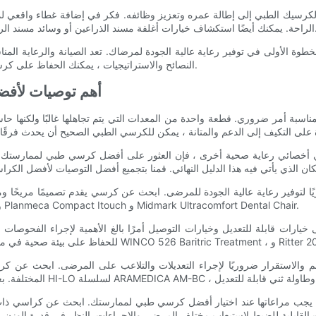
ت لكرسيك الطبي إلى إطالة عمره وتعزيز وظائفه. فكر في إضافة غطاء واقعي لمن
د الرأس أو غيرها من الملحقات لتخصيص كرسيك لتناسب احتياجاتك الخاصة.
ة الأولى في توفير رعاية عالية الجودة لمرضاك. تعد الصيانة والرعاية المن
النصائح والاستراتيجيات ، يمكنك الحفاظ على كرسيك الطبي في حالة أعلى ومواصلة تقديم أفضل رعاية ممكنة لمرضاك.
- أهم توصيات لأف
مناسبة أمر ضروري. قطعة واحدة من المعدات التي يتم تجاهلها غالبًا ولكنها
 أخصائي رعاية صحية أخرى ، فإن العثور على أفضل كرسي طبي لممارستك يم
يًا لتوفير رعاية عالية الجودة للمرضى. ابحث عن كرسي يقدم تصميمًا مريحًا و
الإجراءات. بعض التوصيات العليا لكراسي الأسنان تشمل A-Dec 500 و Planmeca Compact Itouch و Midmark Ultracomfort Dental Chair.
 خيارات قابلة للتعديل وخيارات التوصيل أمرًا بالغ الأهمية لإجراء الفحوص
 والاستقرار ضروريًا لإجراء التعديلات والتلاعب على المرضى. ابحث عن كر
مية يجب مراعاتها عند اختيار أفضل كرسي طبي لممارستك. ابحث عن كراسي ذات م