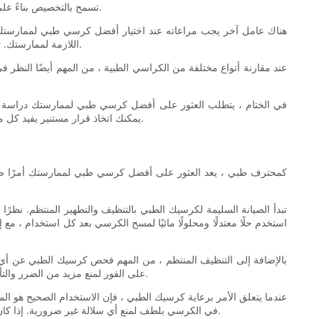
تسمح بالتخصيص بناءً على الاحتياجات الفردية. من المهم أيضًا اختيار كرسي مصنوع من مواد عالية الجودة ، مثل الفولاذ المقاوم للصدأ أو الألومنيوم ، لضمان المتانة وطول العمر.
هناك عامل آخر يجب مراعاته عند اختيار أفضل كرسي طبي لممارستك
اللازمة لممارستك. تعد الكراسي ذات السعة ذات الوزن الأعلى مثاليًا لمرضى البدانة ، في حين أن الكراسي ذات البصمة الأصغر مثالية للممارسات ذات المساحة المحدودة.
عند مقارنة أنواع مختلفة من الكراسي الطبية ، من المهم أيضًا النظر
في الختام ، يتطلب العثور على أفضل كرسي طبي لممارستك دراسة متأن
يمكنك اتخاذ قرار مستنير يفيد كل من مرضاك والموظفين الطبيين. اختر كرسيًا يلبي الاحتياجات المحددة لممارستك والاستثمار في كرسي عالي الجودة يوفر الراحة والدعم لسنوات قادمة.
كمحترف طبي ، يعد العثور على أفضل كرسي طبي لممارستك أمرًا ضرو
تبدأ الصيانة السليمة لكرسيك الطبي بالتنظيف والتطهير المنتظم. نظرًا
استخدم حلًا معتدلًا ومحلولًا مائيًا لمسح الكرسي بعد كل استخدام ، مع
بالإضافة إلى التنظيف المنتظم ، من المهم فحص كرسيك الطبي عن أي ع
على الفور لمنع مزيد من الضرر والتأكد من سلامة مرضاك. من الجيد أيضًا أن يتم خدمة كرسيك الطبي بشكل احترافي وتفتيشه بشكل منتظم للقبض على أي مشاكل محتملة قبل تصاعدها.
عندما يتعلق الأمر برعاية كرسيك الطبي ، فإن الاستخدام الصحيح هو 
في الكرسي بلطف لمنع أي سلالة غير ضرورية. إذا كان على كرسيك يحتوي على ميزات قابلة للتعديل ، مثل الارتفاع أو التوتر ، تأكد من ضبطها بشكل صحيح لكل مريض لضمان راحتهم وسلامتهم أثناء العلاج.