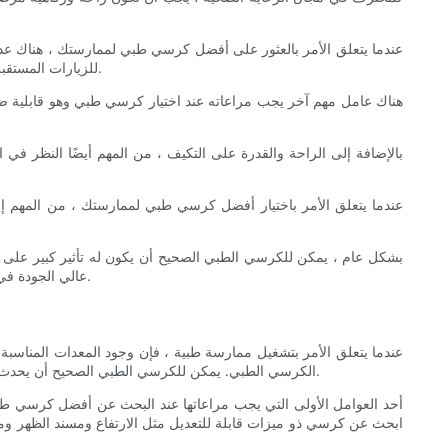
عندما يتعلق الأمر بالعثور على أفضل كرسي طبي لممارستك ، هناك عدة 
للزيارات المستقبلية. يمكن أن يساعد كرسي مع حشوة ودعم كافية في تقليل الضغط والانزعاج للمرضى ، وخاصة أولئك الذين يعانون من مشاكل التنقل أو الألم المزمن.
هناك عامل مهم آخر يجب مراعاته عند اختيار كرسي طبي وهو قابلية 
بالإضافة إلى الراحة والقدرة على التكيف ، من المهم أيضًا النظر في
عندما يتعلق الأمر باختيار أفضل كرسي طبي لممارستك ، من المهم إجر
بشكل عام ، يمكن للكرسي الطبي الصحيح أن يكون له تأثير كبير عل
عالي الجودة في ممارستك ، يمكنك إنشاء بيئة أكثر راحة ومرحبة لمرضاك. اختر أفضل كرسي طبي لممارستك وشاهدها مع تحسن معدلات رضا المريض والاحتفاظ بها.
عندما يتعلق الأمر بتشغيل ممارسة طبية ، فإن وجود المعدات المناسبة
الكرسي الطبي. يمكن للكرسي الطبي الصحيح أن يحدث فرقًا في العالم لكل من المرضى ومقدمي الرعاية الصحية ، لذلك من المهم النظر بعناية في جميع العوامل عند اختيار أفضل ما في احتياجاتك المحددة.
أحد العوامل الأولى التي يجب مراعاتها عند البحث عن أفضل كرسي ط
ابحث عن كرسي ذو ميزات قابلة للتعديل مثل الارتفاع ومسند الظهر وم