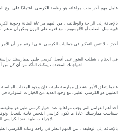
عامل مهم آخر يجب مراعاته هو وظيفة الكرسي. اعتمادًا على نوع المم
بالإضافة إلى الراحة والوظائف ، من المهم مراعاة المتانة وجودة ال
قوية مثل الصلب أو الألومنيوم ، مع قدرة على الوزن يمكن أن تدعم أث
أخيرًا ، لا تنس التفكير في جماليات الكرسي. على الرغم من أن الأمر
في الختام ، يتطلب العثور على أفضل كرسي طبي لممارستك دراسة متأ
احتياجاتك المحددة ، يمكنك التأكد من أن كل من أنت ومرضاتك يتمتعون بتجربة إيجابية خلال زياراتهم. تذكر أن الكرسي الطبي المناسب يمكن أن يحدث فرقًا في توفير رعاية من الدرجة الأولى لمرضاك.
عندما يتعلق الأمر بتشغيل ممارسة طبية ، فإن وجود المعدات المناسبة أ
الطبيين هو الكرسي الطبي. مع وجود العديد من الخيارات المتوفرة في
أحد أهم العوامل التي يجب مراعاتها عند اختيار كرسي طبي هو وظيفت
سيناسب ممارستك. عادةً ما تكون كراسي الفحص قابلة للتعديل وتوفر 
لإجراءات طبية. تعد الكراسي المريحة مثالية للمهنيين الطبيين الذين يقضون ساعات طويلة في الجلوس ، حيث تم تصميمها لتعزيز الموقف المناسب وتقليل الضغط على الظهر والرقبة.
بالإضافة إلى الوظيفة ، من المهم النظر في راحة ومتانة الكرسي الطب