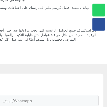
في النهاية ، يعتمد أفضل كرسي طبي لممارستك على احتياجاتك ومتطلبا
بعد استكشاف جميع العوامل الرئيسية التي يجب مراعاتها عند اختيار
الرعاية الصحية. من خلال مراعاة عوامل مثل قابلية التكيف والمواد وا
للمرضى فحسب ، بل يساهم أيضًا في بيئة عمل أكثر كفاءة وفعالية. لذلك ، خذ الوقت الكافي للنظر بعناية في خياراتك والاستثمار في أفضل كرسي طبي لممارستك. سيشكرك موظفوكم ومرضاتك على ذلك!
الهاتف/whatsapp