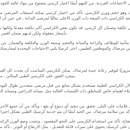
 وهو حجم ووزن الكرسي. تأكد من اختيار كرسي يمكنه استيعاب المرضى من 
 في تكلفة وضمان كل كرسي. قد تكون بعض الكراسي أكثر تكلفة مقدمًا ولكنها ت
بأسعار معقولة ولكن لديهم ضمان أقصر وجودة أقل. فكر في ميزانيتك واحتياجات ممارستك عند اتخاذ هذا القرار.
ية للوظائف والراحة والمتانة والحجم وسعة الوزن والتكلفة والضمان. من خ
ريًا لتوفير رعاية جيدة لمرضاك. يمكن للكرسي المناسب أن يحدث كل الف
بمجرد العثور على الكرسي الطبي المثالي ، من المهم الحفاظ عليه بشكل صحيح ورعايته لضمان طول عمره ووظائفه.
 لأن الكراسي الطبية تستخدم بشكل شائع من قبل مرضى متعددين طوال اليوم ، فم
 إيلاء اهتمام خاص للمناطق ذات اللمسات العالية مثل مساند الذراعين ومساند ا
لامات على البلى. تحقق من تنجيد أي دموع أو بقع ، وتأكد من أن جميع الأج
المفتاح. تأكد من استخدام الكرسي على النحو المقصود ، وتجنب وضع الوزن ال