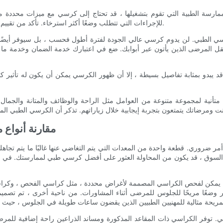
ارسة الطبية التي تقوم بتشغيلها ، قد تحتاج إلى كرسي مع ميزات محددة مث
للإجراءات التي تتطلب وضعًا أكثر استرخاء. تأكد من تقييم نطاق الحركة وقابلية ضبط كل كرسي لضمان تلبية احتياجات ممارستك.
كرسي الطبي. لن يدوم كرسي عالي الجودة لفترة أطول فحسب ، بل سيوفر أيضًا 
قل المرضى الذين يأتون عبر أبوابك. ضع في اعتبارك خدمة الضمان وخدمة ما بعد
 قد يبدو بمثابة تفاصيل بسيطة ، إلا أن ظهور الكرسي يمكن أن يكون له تأثير 
نية لمجموعة متنوعة من العوامل مثل الراحة والوظائف والمتانة والجمال.
- مقارنة أنوا
مر ضروري. قطعة واحدة من المعدات التي يتم التغاضي عنها غالبًا ما يتم تجاه
 السوق ، قد يكون من المحاولة العثور على أفضل كرسي طبي لممارستك. في هذ
ه. يمكن لفحص الكراسي المصممة لأغراض محددة ، مثل كراسي الفحص ، وكراسي
وضعًا مريحًا للجلوس للمرضى أثناء المشاورات. من ناحية أخرى ، تم تصمي
ي. توفر الكراسي ذات المقاعد المذكورة ومساند الذراعين راحة إضافية للمرض