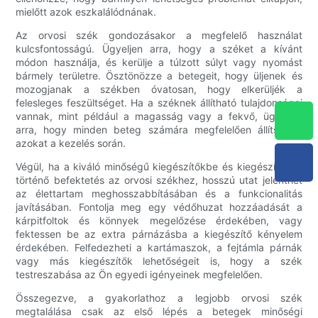
mielőtt azok eszkalálódnának.
Az orvosi szék gondozásakor a megfelelő használat
kulcsfontosságú. Ügyeljen arra, hogy a széket a kívánt
módon használja, és kerülje a túlzott súlyt vagy nyomást
bármely területre. Ösztönözze a betegeit, hogy üljenek és
mozogjanak a székben óvatosan, hogy elkerüljék a
felesleges feszültséget. Ha a széknek állítható tulajdonságai
vannak, mint például a magasság vagy a fekvő, ügyeljen
arra, hogy minden beteg számára megfelelően állítsa be
azokat a kezelés során.
Végül, ha a kiváló minőségű kiegészítőkbe és kiegészítőkbe
történő befektetés az orvosi székhez, hosszú utat jelenthet
az élettartam meghosszabbításában és a funkcionalitás
javításában. Fontolja meg egy védőhuzat hozzáadását a
kárpitfoltok és könnyek megelőzése érdekében, vagy
fektessen be az extra párnázásba a kiegészítő kényelem
érdekében. Felfedezheti a kartámaszok, a fejtámla párnák
vagy más kiegészítők lehetőségeit is, hogy a szék
testreszabása az Ön egyedi igényeinek megfelelően.
Összegezve, a gyakorlathoz a legjobb orvosi szék
megtalálása csak az első lépés a betegek minőségi