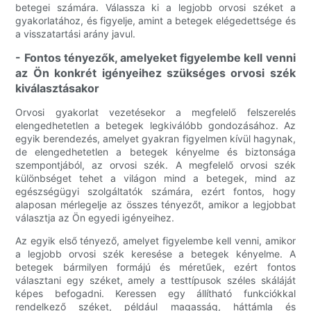
betegei számára. Válassza ki a legjobb orvosi széket a
gyakorlatához, és figyelje, amint a betegek elégedettsége és
a visszatartási arány javul.
- Fontos tényezők, amelyeket figyelembe kell venni
az Ön konkrét igényeihez szükséges orvosi szék
kiválasztásakor
Orvosi gyakorlat vezetésekor a megfelelő felszerelés
elengedhetetlen a betegek legkiválóbb gondozásához. Az
egyik berendezés, amelyet gyakran figyelmen kívül hagynak,
de elengedhetetlen a betegek kényelme és biztonsága
szempontjából, az orvosi szék. A megfelelő orvosi szék
különbséget tehet a világon mind a betegek, mind az
egészségügyi szolgáltatók számára, ezért fontos, hogy
alaposan mérlegelje az összes tényezőt, amikor a legjobbat
választja az Ön egyedi igényeihez.
Az egyik első tényező, amelyet figyelembe kell venni, amikor
a legjobb orvosi szék keresése a betegek kényelme. A
betegek bármilyen formájú és méretűek, ezért fontos
választani egy széket, amely a testtípusok széles skáláját
képes befogadni. Keressen egy állítható funkciókkal
rendelkező széket, például magasság, háttámla és