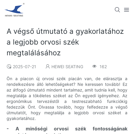
A végső útmutató a gyakorlatához
a legjobb orvosi szék
megtalálásához
2025-07-21
HEWEI SEATING
162
Ön a piacon új orvosi szék piacán van, de elárasztja a
rendelkezésre álló lehetőségeket? Ne keressen tovább! Ez
az átfogó útmutató mindent tartalmaz, amit tudnia kell, hogy
megtalálja a tökéletes széket az Ön egyedi igényeihez. Az
ergonómikus tervezéstől a testreszabható funkciókig
fedezzük Önt. Olvassa tovább, hogy felfedezze a végső
útmutatót, hogy megtalálja a legjobb orvosi széket a
gyakorlatához.
- A minőségi orvosi szék fontosságának