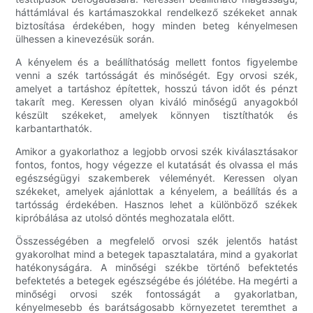
háttámlával és kartámaszokkal rendelkező székeket annak
biztosítása érdekében, hogy minden beteg kényelmesen
ülhessen a kinevezésük során.
A kényelem és a beállíthatóság mellett fontos figyelembe
venni a szék tartósságát és minőségét. Egy orvosi szék,
amelyet a tartáshoz építettek, hosszú távon időt és pénzt
takarít meg. Keressen olyan kiváló minőségű anyagokból
készült székeket, amelyek könnyen tisztíthatók és
karbantarthatók.
Amikor a gyakorlathoz a legjobb orvosi szék kiválasztásakor
fontos, fontos, hogy végezze el kutatását és olvassa el más
egészségügyi szakemberek véleményét. Keressen olyan
székeket, amelyek ajánlottak a kényelem, a beállítás és a
tartósság érdekében. Hasznos lehet a különböző székek
kipróbálása az utolsó döntés meghozatala előtt.
Összességében a megfelelő orvosi szék jelentős hatást
gyakorolhat mind a betegek tapasztalatára, mind a gyakorlat
hatékonyságára. A minőségi székbe történő befektetés
befektetés a betegek egészségébe és jólétébe. Ha megérti a
minőségi orvosi szék fontosságát a gyakorlatban,
kényelmesebb és barátságosabb környezetet teremthet a