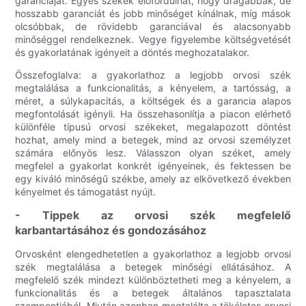
garanciáját. Egyes székek előfordulhat, hogy drágábbak, de
hosszabb garanciát és jobb minőséget kínálnak, míg mások
olcsóbbak, de rövidebb garanciával és alacsonyabb
minőséggel rendelkeznek. Vegye figyelembe költségvetését
és gyakorlatának igényeit a döntés meghozatalakor.
Összefoglalva: a gyakorlathoz a legjobb orvosi szék
megtalálása a funkcionalitás, a kényelem, a tartósság, a
méret, a súlykapacitás, a költségek és a garancia alapos
megfontolását igényli. Ha összehasonlítja a piacon elérhető
különféle típusú orvosi székeket, megalapozott döntést
hozhat, amely mind a betegek, mind az orvosi személyzet
számára előnyös lesz. Válasszon olyan széket, amely
megfelel a gyakorlat konkrét igényeinek, és fektessen be
egy kiváló minőségű székbe, amely az elkövetkező években
kényelmet és támogatást nyújt.
- Tippek az orvosi szék megfelelő
karbantartásához és gondozásához
Orvosként elengedhetetlen a gyakorlathoz a legjobb orvosi
szék megtalálása a betegek minőségi ellátásához. A
megfelelő szék mindezt különböztetheti meg a kényelem, a
funkcionalitás és a betegek általános tapasztalata
szempontjából. Miután azonban megtalálta a tökéletes orvosi