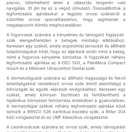
piacon, túlterhelhető lehet a választás tengerén való
navigálás. Itt jön be ez a végső útmutató. Összeállítottuk a
legfontosabb ajánlásokat a legjobb orvosi székekről a
különféle orvosi specialitásokhoz, hogy segítsenek a
megalapozott döntés meghozatalában.
A fogorvosok számára a kényelmes és támogató fogászati ​​
szék elengedhetetlen a betegek minőségi ellátásához.
Keressen egy széket, amely ergonómiai tervezést és állítható
tulajdonságokat kínál, hogy az eljárások során mind a beteg,
mind a fogorvos kényelme biztosítsa. A fogszékek néhány
legfontosabb ajánlása az A-DEC 500, a PlanMeca Compact
Itouch és a Midmark Ultracomfort Dental szék.
A dermatológusok számára az állítható magasságú és fekvő
lehetőségekkel rendelkező orvosi szék döntő jelentőségű a
bőrvizsgák és egyéb eljárások elvégzéséhez. Keressen egy
széket, amely könnyen tisztítható és fertőtleníthető a
higiénikus környezet fenntartása érdekében a gyakorlatban.
A dermatológiai székek néhány legfontosabb ajánlása közé
tartozik a WINCO 526 baritrikus kezelési szék, a Ritter 204
kézi vizsgaasztal és az UMF klasszikus vizsgaasztal.
A csontkovácsok számára az orvosi szék, amely támogatást