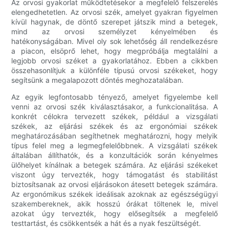
Az orvosi gyakorlat működtetésekor a megfelelő felszerelés
elengedhetetlen. Az orvosi szék, amelyet gyakran figyelmen
kívül hagynak, de döntő szerepet játszik mind a betegek,
mind az orvosi személyzet kényelmében és
hatékonyságában. Mivel oly sok lehetőség áll rendelkezésre
a piacon, elsöprő lehet, hogy megpróbálja megtalálni a
legjobb orvosi széket a gyakorlatához. Ebben a cikkben
összehasonlítjuk a különféle típusú orvosi székeket, hogy
segítsünk a megalapozott döntés meghozatalában.
Az egyik legfontosabb tényező, amelyet figyelembe kell
venni az orvosi szék kiválasztásakor, a funkcionalitása. A
konkrét célokra tervezett székek, például a vizsgálati
székek, az eljárási székek és az ergonómiai székek
meghatározásában segíthetnek meghatározni, hogy melyik
típus felel meg a legmegfelelőbbnek. A vizsgálati székek
általában állíthatók, és a konzultációk során kényelmes
ülőhelyet kínálnak a betegek számára. Az eljárási székeket
viszont úgy tervezték, hogy támogatást és stabilitást
biztosítsanak az orvosi eljárásokon átesett betegek számára.
Az ergonómikus székek ideálisak azoknak az egészségügyi
szakembereknek, akik hosszú órákat töltenek le, mivel
azokat úgy tervezték, hogy elősegítsék a megfelelő
testtartást, és csökkentsék a hát és a nyak feszültségét.