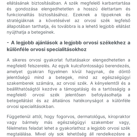
ellátásának biztosításában. A szék megfelelő karbantartása
és gondozása elengedhetetlen a hosszú élettartam és
funkcionalitás biztosításához. Ezeknek a tippeknek és
stratégiáknak a követésével az orvosi szék legfelső
állapotában tarthatja, és továbbra is a lehető legjobb ellátást
nyújthatja a betegeinek.
- A legjobb ajánlások a legjobb orvosi székekhez a
különféle orvosi specialitásokhoz
A sikeres orvosi gyakorlat futtatásakor elengedhetetlen a
megfelelő felszerelés. Az egyik kulcsfontosságú berendezés,
amelyet gyakran figyelmen kívül hagynak, de döntő
jelentőségű mind a betegek, mind az egészségügyi
szakemberek számára, az orvosi szék. A kényelemtől és a
beállíthatóságtól kezdve a támogatásig és a tartósságig a
megfelelő orvosi szék jelentősen befolyásolhatja a
betegellátást és az általános hatékonyságot a különféle
orvosi specialitásokban.
Függetlenül attól, hogy fogorvos, dermatológus, kiropraktor
vagy bármely más egészségügyi szakember vagy,
félelmetes feladat lehet a gyakorlathoz a legjobb orvosi szék
megtalálása. Mivel oly sok lehetőség áll rendelkezésre a