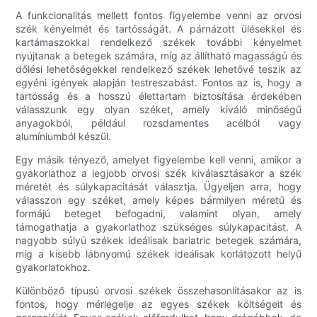
A funkcionalitás mellett fontos figyelembe venni az orvosi
szék kényelmét és tartósságát. A párnázott ülésekkel és
kartámaszokkal rendelkező székek további kényelmet
nyújtanak a betegek számára, míg az állítható magasságú és
dőlési lehetőségekkel rendelkező székek lehetővé teszik az
egyéni igények alapján testreszabást. Fontos az is, hogy a
tartósság és a hosszú élettartam biztosítása érdekében
válasszunk egy olyan széket, amely kiváló minőségű
anyagokból, például rozsdamentes acélból vagy
alumíniumból készül.
Egy másik tényező, amelyet figyelembe kell venni, amikor a
gyakorlathoz a legjobb orvosi szék kiválasztásakor a szék
méretét és súlykapacitását választja. Ügyeljen arra, hogy
válasszon egy széket, amely képes bármilyen méretű és
formájú beteget befogadni, valamint olyan, amely
támogathatja a gyakorlathoz szükséges súlykapacitást. A
nagyobb súlyú székek ideálisak bariatric betegek számára,
míg a kisebb lábnyomú székek ideálisak korlátozott helyű
gyakorlatokhoz.
Különböző típusú orvosi székek összehasonlításakor az is
fontos, hogy mérlegelje az egyes székek költségeit és