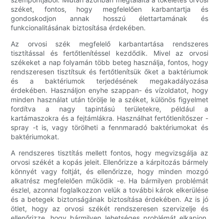
széket, fontos, hogy megfelelően karbantartja és
gondoskodjon annak hosszú élettartamának és
funkcionalitásának biztosítása érdekében.
Az orvosi szék megfelelő karbantartása rendszeres
tisztítással és fertőtlenítéssel kezdődik. Mivel az orvosi
székeket a nap folyamán több beteg használja, fontos, hogy
rendszeresen tisztítsuk és fertőtlenítsük őket a baktériumok
és a baktériumok terjedésének megakadályozása
érdekében. Használjon enyhe szappan- és vízoldatot, hogy
minden használat után törölje le a széket, különös figyelmet
fordítva a nagy tapintású területekre, például a
kartámaszokra és a fejtámlákra. Használhat fertőtlenítőszer -
spray -t is, vagy törölheti a fennmaradó baktériumokat és
baktériumokat.
A rendszeres tisztítás mellett fontos, hogy megvizsgálja az
orvosi székét a kopás jeleit. Ellenőrizze a kárpitozás bármely
könnyét vagy foltját, és ellenőrizze, hogy minden mozgó
alkatrész megfelelően működik -e. Ha bármilyen problémát
észlel, azonnal foglalkozzon velük a további károk elkerülése
és a betegek biztonságának biztosítása érdekében. Az is jó
ötlet, hogy az orvosi székét rendszeresen szervizelje és
ellenőrizze, hogy bármilyen lehetséges problémát elkapjon,