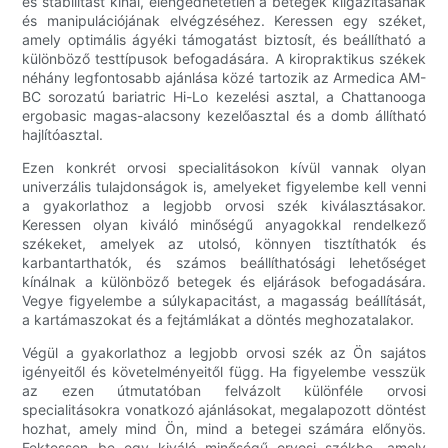
és stabilitást kínál, elengedhetetlen a betegek kiigazításának
és manipulációjának elvégzéséhez. Keressen egy széket,
amely optimális ágyéki támogatást biztosít, és beállítható a
különböző testtípusok befogadására. A kiropraktikus székek
néhány legfontosabb ajánlása közé tartozik az Armedica AM-
BC sorozatú bariatric Hi-Lo kezelési asztal, a Chattanooga
ergobasic magas-alacsony kezelőasztal és a domb állítható
hajlítóasztal.
Ezen konkrét orvosi specialitásokon kívül vannak olyan
univerzális tulajdonságok is, amelyeket figyelembe kell venni
a gyakorlathoz a legjobb orvosi szék kiválasztásakor.
Keressen olyan kiváló minőségű anyagokkal rendelkező
székeket, amelyek az utolsó, könnyen tisztíthatók és
karbantarthatók, és számos beállíthatósági lehetőséget
kínálnak a különböző betegek és eljárások befogadására.
Vegye figyelembe a súlykapacitást, a magasság beállítását,
a kartámaszokat és a fejtámlákat a döntés meghozatalakor.
Végül a gyakorlathoz a legjobb orvosi szék az Ön sajátos
igényeitől és követelményeitől függ. Ha figyelembe vesszük
az ezen útmutatóban felvázolt különféle orvosi
specialitásokra vonatkozó ajánlásokat, megalapozott döntést
hozhat, amely mind Ön, mind a betegei számára előnyös.
Fektessen be egy kiváló minőségű orvosi székbe, amely