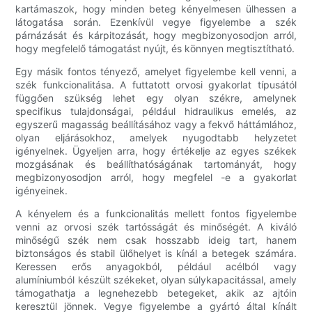
kartámaszok, hogy minden beteg kényelmesen ülhessen a
látogatása során. Ezenkívül vegye figyelembe a szék
párnázását és kárpitozását, hogy megbizonyosodjon arról,
hogy megfelelő támogatást nyújt, és könnyen megtisztítható.
Egy másik fontos tényező, amelyet figyelembe kell venni, a
szék funkcionalitása. A futtatott orvosi gyakorlat típusától
függően szükség lehet egy olyan székre, amelynek
specifikus tulajdonságai, például hidraulikus emelés, az
egyszerű magasság beállításához vagy a fekvő háttámlához,
olyan eljárásokhoz, amelyek nyugodtabb helyzetet
igényelnek. Ügyeljen arra, hogy értékelje az egyes székek
mozgásának és beállíthatóságának tartományát, hogy
megbizonyosodjon arról, hogy megfelel -e a gyakorlat
igényeinek.
A kényelem és a funkcionalitás mellett fontos figyelembe
venni az orvosi szék tartósságát és minőségét. A kiváló
minőségű szék nem csak hosszabb ideig tart, hanem
biztonságos és stabil ülőhelyet is kínál a betegek számára.
Keressen erős anyagokból, például acélból vagy
alumíniumból készült székeket, olyan súlykapacitással, amely
támogathatja a legnehezebb betegeket, akik az ajtóin
keresztül jönnek. Vegye figyelembe a gyártó által kínált