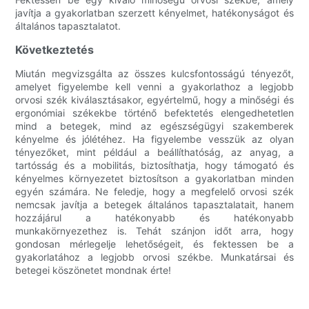
javítja a gyakorlatban szerzett kényelmet, hatékonyságot és
általános tapasztalatot.
Következtetés
Miután megvizsgálta az összes kulcsfontosságú tényezőt,
amelyet figyelembe kell venni a gyakorlathoz a legjobb
orvosi szék kiválasztásakor, egyértelmű, hogy a minőségi és
ergonómiai székekbe történő befektetés elengedhetetlen
mind a betegek, mind az egészségügyi szakemberek
kényelme és jólétéhez. Ha figyelembe vesszük az olyan
tényezőket, mint például a beállíthatóság, az anyag, a
tartósság és a mobilitás, biztosíthatja, hogy támogató és
kényelmes környezetet biztosítson a gyakorlatban minden
egyén számára. Ne feledje, hogy a megfelelő orvosi szék
nemcsak javítja a betegek általános tapasztalatait, hanem
hozzájárul a hatékonyabb és hatékonyabb
munkakörnyezethez is. Tehát szánjon időt arra, hogy
gondosan mérlegelje lehetőségeit, és fektessen be a
gyakorlatához a legjobb orvosi székbe. Munkatársai és
betegei köszönetet mondnak érte!