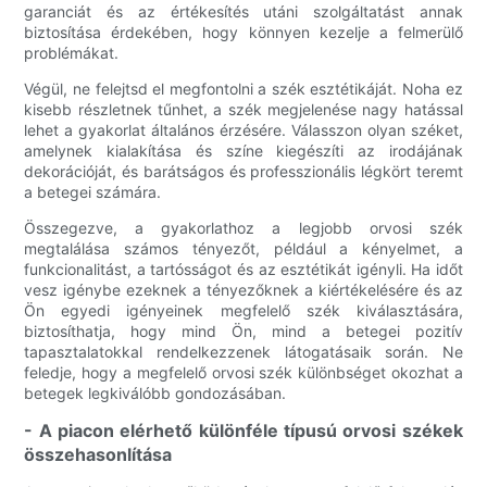
garanciát és az értékesítés utáni szolgáltatást annak
biztosítása érdekében, hogy könnyen kezelje a felmerülő
problémákat.
Végül, ne felejtsd el megfontolni a szék esztétikáját. Noha ez
kisebb részletnek tűnhet, a szék megjelenése nagy hatással
lehet a gyakorlat általános érzésére. Válasszon olyan széket,
amelynek kialakítása és színe kiegészíti az irodájának
dekorációját, és barátságos és professzionális légkört teremt
a betegei számára.
Összegezve, a gyakorlathoz a legjobb orvosi szék
megtalálása számos tényezőt, például a kényelmet, a
funkcionalitást, a tartósságot és az esztétikát igényli. Ha időt
vesz igénybe ezeknek a tényezőknek a kiértékelésére és az
Ön egyedi igényeinek megfelelő szék kiválasztására,
biztosíthatja, hogy mind Ön, mind a betegei pozitív
tapasztalatokkal rendelkezzenek látogatásaik során. Ne
feledje, hogy a megfelelő orvosi szék különbséget okozhat a
betegek legkiválóbb gondozásában.
- A piacon elérhető különféle típusú orvosi székek
összehasonlítása