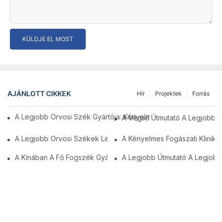
KÜLDJE EL MOST
AJÁNLOTT CIKKEK
Hír
Projektek
Forrás
A Legjobb Orvosi Szék Gyártója: Kényelmet És Támogatást Ny
A Végső Útmutató A Legjobb O
A Legjobb Orvosi Székek Legjobb Választása
A Kényelmes Fogászati Klinika
A Kínában A Fő Fogszék Gyártói: Innovációk És Minőség
A Legjobb Útmutató A Legjobb