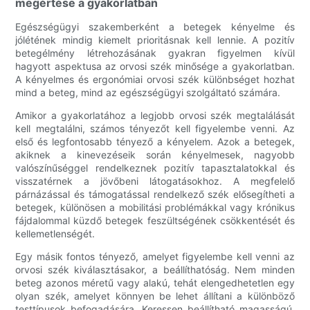
megértése a gyakorlatban
Egészségügyi szakemberként a betegek kényelme és
jólétének mindig kiemelt prioritásnak kell lennie. A pozitív
betegélmény létrehozásának gyakran figyelmen kívül
hagyott aspektusa az orvosi szék minősége a gyakorlatban.
A kényelmes és ergonómiai orvosi szék különbséget hozhat
mind a beteg, mind az egészségügyi szolgáltató számára.
Amikor a gyakorlatához a legjobb orvosi szék megtalálását
kell megtalálni, számos tényezőt kell figyelembe venni. Az
első és legfontosabb tényező a kényelem. Azok a betegek,
akiknek a kinevezéseik során kényelmesek, nagyobb
valószínűséggel rendelkeznek pozitív tapasztalatokkal és
visszatérnek a jövőbeni látogatásokhoz. A megfelelő
párnázással és támogatással rendelkező szék elősegítheti a
betegek, különösen a mobilitási problémákkal vagy krónikus
fájdalommal küzdő betegek feszültségének csökkentését és
kellemetlenségét.
Egy másik fontos tényező, amelyet figyelembe kell venni az
orvosi szék kiválasztásakor, a beállíthatóság. Nem minden
beteg azonos méretű vagy alakú, tehát elengedhetetlen egy
olyan szék, amelyet könnyen be lehet állítani a különböző
testtípusok befogadására. Keressen beállítható magasságú,