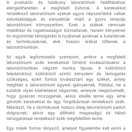
A produktív és hatékony laboratórium felállításához
elengedhetetlen a megfelelő bútorok. A kerekekkel
rendelkező laboratóriumi székek egyre népszerűbbé váltak
sokoldalúságuk és kényelmük miatt a gyors tempójú
laboratóriumi környezetben. Ezek a székek nemcsak
mobilitást és rugalmasságot biztosítanak, hanem kényelmet
és ergonómiai támogatást is nyújtanak azoknak a kutatóknak
és technikusoknak, akik hosszú órákat töltenek a
laboratóriumban.
Az egyik legfontosabb szempont, amikor a megfelelő
laboratóriumi szék kerekekkel történő kiválasztásakor a
laboratóriumban végzett munka típusa. A különböző
feladatokhoz különböző szintű kényelem és támogatás
szükséges, ezért fontos kiválasztani egy széket, amely
megfelel a laboratóriumi egyedi igényeknek. Például, ha a
kutatók olyan kísérleteket végeznek, amelyek megkövetelik,
hogy gyakran mozogjanak, akkor ideális lenne egy sima
gördülő kerekekkel és egy forgóbázissal rendelkező szék.
Másrészt, ha a technikusok hosszú ideig laboratóriumi padon
dolgoznak, akkor egy állítható magasságú és hátsó
támogatással rendelkező szék megfelelőbb lenne.
Egy másik fontos tényező, amelyet figyelembe kell venni a