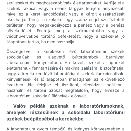
sérüléseket és meghosszabbítsák élettartamukat. Kerülje el a
székek rakását vagy a nehéz tárgyak tetejére helyezését,
mivel ez a keret láncolódását vagy a kárpit elszakadását
okozhatja. Tárolja a székeket egy száraz és jól szellőztetett
területen, hogy megakadályozza a penész vagy a penész
növekedését. Fontolja meg a székhuzatokba vagy a
védőhüvelyekbe történő befektetést, hogy a székeket jó
állapotban tartsa, ha nem használja.
Összegezve, a kerekeken lévő laboratóriumi székek
sokoldalúak és alapvető bútordarabok bármilyen
laboratóriumi környezetben. Ha követi ezeket a tippeket
élettartamuk fenntartására és maximalizálására, biztosíthatja,
hogy a kerekeken lévő laboratóriumi székek funkcionálisak,
kényelmesek és jó állapotban maradjanak az elkövetkező
években. Ne felejtse el tisztítani, ellenőrizni, beállítani,
használni és tárolni azokat megfelelően, hogy élvezze a
laboratóriumi sokoldalú ülőhelyek előnyeit.
- Valós példák azoknak a laboratóriumoknak,
amelyek részesülnek a sokoldalú laboratóriumi
székek beépítéséből a kerekekbe
A laboratórium gyors tempójú és igényes környezetében a