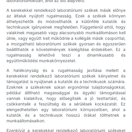
laboratóriumokban, ahol az idő alapvető.
A kerekekkel rendelkező laboratóriumi székek másik előnye
az általuk nyújtott rugalmasság. Ezek a székek könnyen
áthelyezhetők és módosíthatók a különféle kutatók és
technikusok igényeinek megfelelően. Függetlenül attól, hogy
valakinek magasabb vagy alacsonyabb munkaállomáson kell
ülnie, vagy együtt kell működnie a kollégák másik csoporttal,
a mozgatható laboratóriumi székek gyorsan és egyszerűen
beállíthatók e követelmények kielégítése érdekében. Ez a
rugalmasság lehetővé teszi a dinamikusabb és
együttműködési munkakörnyezetet.
A hatékonyság és a rugalmasság javítása mellett a
kerekekkel rendelkező laboratóriumi székek kényelmet és
támogatást is nyújtanak a kutatók és a technikusok számára.
Ezeknek a székeknek sokan ergonómiai tulajdonságokkal,
például állítható magassággal és ágyéki támogatással
vannak kialakítva, hogy elősegítsék a jó testtartást, és
csökkentsék a feszültség és a sérülések kockázatát. Ez
elengedhetetlen egy laboratóriumi környezetben, ahol a
kutatók és a technikusok hosszú órákat tölthetnek a
munkaállomásaikon.
Ezenkívül a kerekekkel rendelkező laboratóriumi székeket