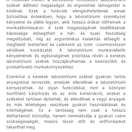
székek állítható magasságot és ergonómiai támogatást is
kínálnak. Ezek a funkciók elengedhetetlenek annak
biztosítása érdekében, hogy a laboratóriumi személyzet
kényelme és jóléte legyen, akik hosszú órákat tölthetnek a
munkaállomásukon. A szék magasságának beállításának
képessége elősegítheti a hát- és nyaki feszültség
megelőzését, míg az ergonómikus kialakítás elősegíti a
megfelelő testtartást és csökkenti az izom -csontrendszeri
sérülések kockázatát. A laboratóriumi munkavállalók
kényelmének és egészségének prioritása révén a kerekes
laboratóriumi székek hozzájárulhatnak a kedvezőbb és
produktívabb munkakörnyezethez.
Ezenkívül a kerekek laboratóriumi székeit gyakran tartós
anyagokkal tervezték, amelyek ellenállnak a laboratóriumi
környezetnek. Az olyan funkciókkal, mint a könnyen
tisztítható kárpitozás és az erős konstrukció, ezeket a
székeket tartósan építették, és ellenállnak a vegyi anyagok
és más lehetséges veszélyek gyakori használatának és
kitettségének. Ez a tartósság nem csak a hosszú
élettartamot biztosítja, hanem minimalizálja a gyakori csere
szükségességét, hosszú távon időt és erőforrásokat
takaríthat meg.