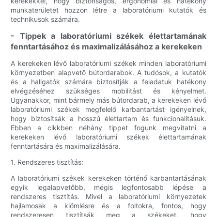
kerekekkel, hogy biztonságos, ergonómiai és hatékony
munkaterületet hozzon létre a laboratóriumi kutatók és
technikusok számára.
- Tippek a laboratóriumi székek élettartamának
fenntartásához és maximalizálásához a kerekeken
A kerekeken lévő laboratóriumi székek minden laboratóriumi
környezetben alapvető bútordarabok. A tudósok, a kutatók
és a hallgatók számára biztosítják a feladatuk hatékony
elvégzéséhez szükséges mobilitást és kényelmet.
Ugyanakkor, mint bármely más bútordarab, a kerekeken lévő
laboratóriumi székek megfelelő karbantartást igényelnek,
hogy biztosítsák a hosszú élettartam és funkcionalitásuk.
Ebben a cikkben néhány tippet fogunk megvitatni a
kerekeken lévő laboratóriumi székek élettartamának
fenntartására és maximalizálására.
1. Rendszeres tisztítás:
A laboratóriumi székek kerekeken történő karbantartásának
egyik legalapvetőbb, mégis legfontosabb lépése a
rendszeres tisztítás. Mivel a laboratóriumi környezetek
hajlamosak a kiömlésre és a foltokra, fontos, hogy
rendszeresen tisztítsák meg a székeket, hogy