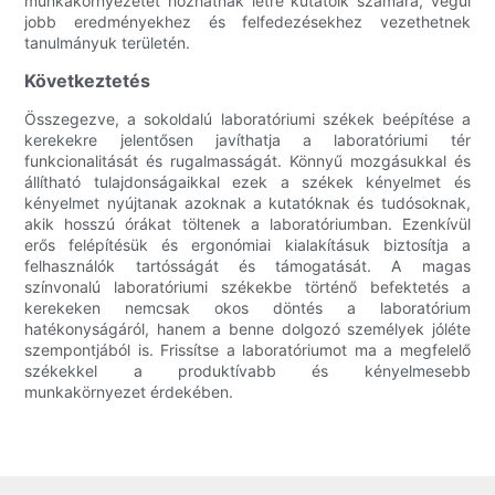
munkakörnyezetet hozhatnak létre kutatóik számára, végül
jobb eredményekhez és felfedezésekhez vezethetnek
tanulmányuk területén.
Következtetés
Összegezve, a sokoldalú laboratóriumi székek beépítése a
kerekekre jelentősen javíthatja a laboratóriumi tér
funkcionalitását és rugalmasságát. Könnyű mozgásukkal és
állítható tulajdonságaikkal ezek a székek kényelmet és
kényelmet nyújtanak azoknak a kutatóknak és tudósoknak,
akik hosszú órákat töltenek a laboratóriumban. Ezenkívül
erős felépítésük és ergonómiai kialakításuk biztosítja a
felhasználók tartósságát és támogatását. A magas
színvonalú laboratóriumi székekbe történő befektetés a
kerekeken nemcsak okos döntés a laboratórium
hatékonyságáról, hanem a benne dolgozó személyek jóléte
szempontjából is. Frissítse a laboratóriumot ma a megfelelő
székekkel a produktívabb és kényelmesebb
munkakörnyezet érdekében.