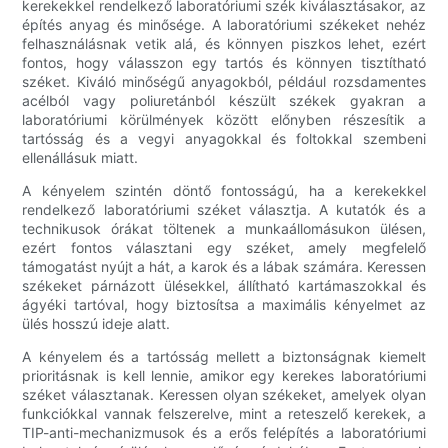
kerekekkel rendelkező laboratóriumi szék kiválasztásakor, az
építés anyag és minősége. A laboratóriumi székeket nehéz
felhasználásnak vetik alá, és könnyen piszkos lehet, ezért
fontos, hogy válasszon egy tartós és könnyen tisztítható
széket. Kiváló minőségű anyagokból, például rozsdamentes
acélból vagy poliuretánból készült székek gyakran a
laboratóriumi körülmények között előnyben részesítik a
tartósság és a vegyi anyagokkal és foltokkal szembeni
ellenállásuk miatt.
A kényelem szintén döntő fontosságú, ha a kerekekkel
rendelkező laboratóriumi széket választja. A kutatók és a
technikusok órákat töltenek a munkaállomásukon ülésen,
ezért fontos választani egy széket, amely megfelelő
támogatást nyújt a hát, a karok és a lábak számára. Keressen
székeket párnázott ülésekkel, állítható kartámaszokkal és
ágyéki tartóval, hogy biztosítsa a maximális kényelmet az
ülés hosszú ideje alatt.
A kényelem és a tartósság mellett a biztonságnak kiemelt
prioritásnak is kell lennie, amikor egy kerekes laboratóriumi
széket választanak. Keressen olyan székeket, amelyek olyan
funkciókkal vannak felszerelve, mint a reteszelő kerekek, a
TIP-anti-mechanizmusok és a erős felépítés a laboratóriumi