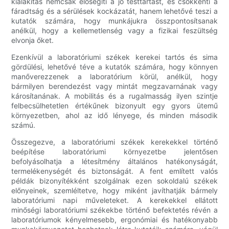
kialakítás nemcsak elősegíti a jó testtartást, és csökkenti a
fáradtság és a sérülések kockázatát, hanem lehetővé teszi a
kutatók számára, hogy munkájukra összpontosítsanak
anélkül, hogy a kellemetlenség vagy a fizikai feszültség
elvonja őket.
Ezenkívül a laboratóriumi székek kerekei tartós és sima
gördülési, lehetővé téve a kutatók számára, hogy könnyen
manőverezzenek a laboratórium körül, anélkül, hogy
bármilyen berendezést vagy mintát megzavarnának vagy
károsítanának. A mobilitás és a rugalmasság ilyen szintje
felbecsülhetetlen értékűnek bizonyult egy gyors ütemű
környezetben, ahol az idő lényege, és minden második
számú.
Összegezve, a laboratóriumi székek kerekekkel történő
beépítése laboratóriumi környezetbe jelentősen
befolyásolhatja a létesítmény általános hatékonyságát,
termelékenységét és biztonságát. A fent említett valós
példák bizonyítékként szolgálnak ezen sokoldalú székek
előnyeinek, szemléltetve, hogy miként javíthatják bármely
laboratóriumi napi műveleteket. A kerekekkel ellátott
minőségi laboratóriumi székekbe történő befektetés révén a
laboratóriumok kényelmesebb, ergonómiai és hatékonyabb