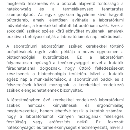
megfelelő felszerelés és a bútorok alapvető fontosságú a
hatékonyság és a termelékenység fenntartása
szempontjából. Az egyik gyakran figyelmen kívül hagyott
bútordarab, amely jelentősen javíthatja a laboratóriumi
műveleteket, a kerekekkel ellátott laboratóriumi szék. Ezek a
sokoldalú székek széles körű előnyöket nyújtanak, amelyek
pozitívan befolyásolhatják a laboratóriumok napi működését.
A laboratóriumi laboratóriumi székek kerekekkel történő
beépítésének egyik valós példája a neves egyetemen a
biotechnológiai kutatóintézet. Ez a laboratórium
folyamatosan nyüzsgő a tevékenységgel, mivel a kutatók
fáradhatatlanul dolgoznak, hogy úttörő felfedezéseket
készítsenek a biotechnológia területén. Mivel a kutatók
egész nap a munkaállomások, a laboratóriumi padok és a
felszerelések között mozognak, a kerekekkel rendelkező
székek elengedhetetlennek bizonyultak.
A létesítményben lévő kerekekkel rendelkező laboratóriumi
székek nemcsak kényelmesek és ergonómiailag
megtervezettek, hanem lehetővé teszik a kutatók számára,
hogy a laboratóriumot könnyen mozogjanak felesleges
feszültség vagy erőfeszítés nélkül. Ez fokozott
hatékonyságot és termelékenységet eredményezett, mivel a