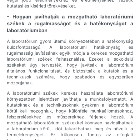
kutatási és kísérleti törekvéseiket.
- Hogyan javíthatják a mozgatható laboratóriumi
székek a rugalmasságot és a hatékonyságot a
laboratóriumban
A laboratórium gyors ütemű környezetében a hatékonyság
kulcsfontosságú. A laboratóriumi hatékonyság és
rugalmasság javításának egyik módja a kerekes mozgatható
laboratóriumi székek felhasználása. Ezeket a sokoldalú
székeket úgy tervezték, hogy javítsák a laboratórium
általános funkcionalitását, és biztosítsák a kutatók és a
technikusok számára, hogy szabadon és egyszerűen
mozogjanak.
A laboratóriumi székek kerekes használata laboratóriumi
környezetben jelentősen javíthatja a munkafolyamatot. A
kutatóknak és a technikusoknak gyakran a laboratórium
körül kell mozogniuk, hogy különféle munkaállomásokhoz,
felszerelésekhez és műszerekhez férjenek hozzá. A
mozgatható laboratóriumi székekkel könnyen navigálhatnak
a laboratórium körül, időt takaríthatnak meg és növelik a
termelékenységet. Ez különösen fontos az elfoglalt