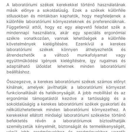
A laboratóriumi székek kerekekkel történő használatának
másik előnye a sokoldalúság. Ezek a székek különféle
stílusokban és mintákban kaphatók, hogy megfeleljenek a
különféle laboratóriumi környezeteknek és preferenciáknak.
Függetlenül attól, hogy ez egy alapvető feladat szék a
mindennapi használatra, akár egy speciális ergonómiai
székre vonatkozóan, vannak lehetőségek a különféle
követelmények kielégítésére. Ezenkívül a kerekes
laboratóriumi székek könnyen áthelyezhetők és
átrendezhetők a változó munkafolyamat vagy
együttműködési igények kielégítésére, így rugalmas és
adaptálható ülőoldat lehetnek minden laboratóriumi
beállításhoz.
Összegezve, a kerekes laboratóriumi székek számos előnyt
kínálnak, amelyek javíthatják a laboratóriumi környezet
funkcionalitását és hatékonyságát. A jobb mobilitást és az
ergonómiai támogatástól kezdve a tartósságig és a
sokoldalúságig a kerekes laboratóriumi székek gyakorlati és
nélkülözhetetlenek minden laboratóriumi környezethez. A
kerekekkel ellátott minőségi laboratóriumi székekbe történő
befektetés révén a laboratóriumok biztosíthatják
személyzetük kényelmét, biztonságát és termelékenységét,
végül jobb eredményekhez és eredményekhez vezetik