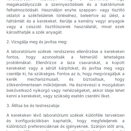
megakadályozzák a szennyeződések és a baktériumok
felhalmozódását. Használjon enyhe szappan- vagy tisztító
oldatot a székfelületek törléséhez, beleértve az ülést, a
háttámlát és a kerekeket. Kerülje a kemény vegyi anyagok
vagy a csiszoló tisztítószerek használatát, mivel ezek
károsíthatják a szék anyagát.
2. Vizsgálja meg és javítsa meg:
A laboratóriumi székek rendszeres ellenőrzése a kerekeken
fontos, hogy azonosítsák a felmerülő lehetséges
problémákat. Ellenőrizze a laza csavarokat, a kopott
kerekeket vagy a sérült kárpitokat, és javítsa meg vagy
cserélje ki, ha szükséges. Fontos az is, hogy megvizsgáljuk a
kerék mechanizmusait, és biztosítsuk, hogy
zökkenőmentesen működjenek. Ha észreveszi a mozgásban
bekövetkező nyikorgó vagy nehézségeket, akkor ideje lehet
kenni a kerekeket, vagy szükség esetén cserélni őket.
3. Állítsa be és testreszabja:
A kerekeken lévő laboratóriumi székek különféle tervekben
és konfigurációkban kaphatók, hogy megfeleljenek a
különböző preferenciáknak és igényeknek. Szánjon időt arra,