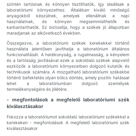
szintén tartósnak és könnyen tisztíthatók, így ideálisak a
laboratóriumi környezethez. Általában kiváló minőségű
anyagokból készülnek, amelyek ellenállnak a napi
használatnak, és könnyen megsemmisíthetők és
karbantarthatók. Ez biztosítja, hogy a székek jó állapotban
maradjanak az elkövetkező években.
Összegezve, a laboratóriumi székek kerekekkel történő
használata jelentősen javíthatja a laboratórium általános
funkcionalitását. A hatékonyság, a rugalmasság, a kényelem
és a tartósság javításával ezek a sokoldalú székek alapvető
eszközök a laboratóriumi környezetben dolgozó kutatók és
technikusok számára. A mozgatható laboratóriumi székekbe
történő befektetés olyan bölcs döntés, amely pozitív hatással
lehet a laboratóriumban dolgozó személyek
termelékenységére és jólétére.
- megfontolások a megfelelő laboratóriumi szék
kiválasztásakor
Fokozza a laboratóriumot sokoldalú laboratóriumi székekkel a
kerekeken - megfontolások A megfelelő laboratóriumi szék
kiválasztásakor