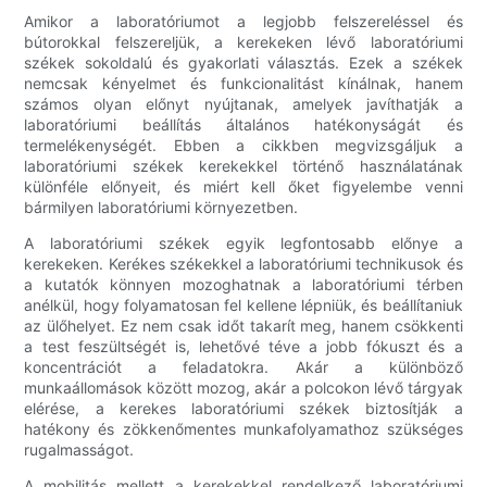
Amikor a laboratóriumot a legjobb felszereléssel és
bútorokkal felszereljük, a kerekeken lévő laboratóriumi
székek sokoldalú és gyakorlati választás. Ezek a székek
nemcsak kényelmet és funkcionalitást kínálnak, hanem
számos olyan előnyt nyújtanak, amelyek javíthatják a
laboratóriumi beállítás általános hatékonyságát és
termelékenységét. Ebben a cikkben megvizsgáljuk a
laboratóriumi székek kerekekkel történő használatának
különféle előnyeit, és miért kell őket figyelembe venni
bármilyen laboratóriumi környezetben.
A laboratóriumi székek egyik legfontosabb előnye a
kerekeken. Kerékes székekkel a laboratóriumi technikusok és
a kutatók könnyen mozoghatnak a laboratóriumi térben
anélkül, hogy folyamatosan fel kellene lépniük, és beállítaniuk
az ülőhelyet. Ez nem csak időt takarít meg, hanem csökkenti
a test feszültségét is, lehetővé téve a jobb fókuszt és a
koncentrációt a feladatokra. Akár a különböző
munkaállomások között mozog, akár a polcokon lévő tárgyak
elérése, a kerekes laboratóriumi székek biztosítják a
hatékony és zökkenőmentes munkafolyamathoz szükséges
rugalmasságot.
A mobilitás mellett a kerekekkel rendelkező laboratóriumi