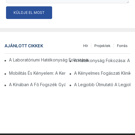
KÜLDJE EL MOST
AJÁNLOTT CIKKEK
Hír
Projektek
Forrás
A Laboratóriumi Hatékonyság Fokozása: A Kerekes Laboratóriu
A Hatékonyság Fokozása: A Ke
Mobilitás És Kényelem: A Kerekes Laboratóriumi Székek Előnye
A Kényelmes Fogászati Klinika
A Kínában A Fő Fogszék Gyártói: Innovációk És Minőség
A Legjobb Útmutató A Legjobb