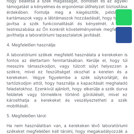
hogy beállítsa a szék magasságát, döntését és az ágyéki
támogatást a kényelmes és ergonómiai ülőhelyzet biztosítása
érdekében. Fontolja meg a kiegészítők, például a
kartámaszok vagy a lábtámaszok hozzáadását, hogy tovább
javítsa a szék funkcionalitását és kényelmét. A szék
testreszabása az Ön konkrét követelményeinek megfelelően
javíthatja a laboratóriumi tapasztalatok javítását.
4. Megfelelően használja:
A laboratóriumi székek megfelelő használata a kerekeken is
fontos az élettartam fenntartásában. Kerülje el, hogy túl
messzire támaszkodjon, vagy túlzott súlyt helyezzen a
székre, mivel ez feszültséget okozhat a kereten és a
kerekeken. Vegye figyelembe a szék súlykorlátját, és
tartózkodjon attól, hogy használja a kapacitását meghaladó
feladatokhoz. Ezenkívül ajánlott, hogy elkerülje a szék durva
felületek vagy törmelékre történő gördülését, mivel ez
károsíthatja a kerekeket és veszélyeztetheti a szék
mobilitását.
5. Megfelelően tárol:
Ha nem használatban van, a kerekeken lévő laboratóriumi
székeket megfelelően kell tárolni, hogy megakadályozzák a