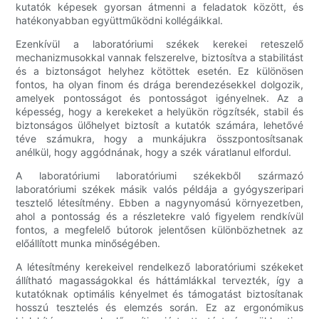
kutatók képesek gyorsan átmenni a feladatok között, és
hatékonyabban együttműködni kollégáikkal.
Ezenkívül a laboratóriumi székek kerekei reteszelő
mechanizmusokkal vannak felszerelve, biztosítva a stabilitást
és a biztonságot helyhez kötöttek esetén. Ez különösen
fontos, ha olyan finom és drága berendezésekkel dolgozik,
amelyek pontosságot és pontosságot igényelnek. Az a
képesség, hogy a kerekeket a helyükön rögzítsék, stabil és
biztonságos ülőhelyet biztosít a kutatók számára, lehetővé
téve számukra, hogy a munkájukra összpontosítsanak
anélkül, hogy aggódnának, hogy a szék váratlanul elfordul.
A laboratóriumi laboratóriumi székekből származó
laboratóriumi székek másik valós példája a gyógyszeripari
tesztelő létesítmény. Ebben a nagynyomású környezetben,
ahol a pontosság és a részletekre való figyelem rendkívül
fontos, a megfelelő bútorok jelentősen különbözhetnek az
előállított munka minőségében.
A létesítmény kerekeivel rendelkező laboratóriumi székeket
állítható magasságokkal és háttámlákkal tervezték, így a
kutatóknak optimális kényelmet és támogatást biztosítanak
hosszú tesztelés és elemzés során. Ez az ergonómikus