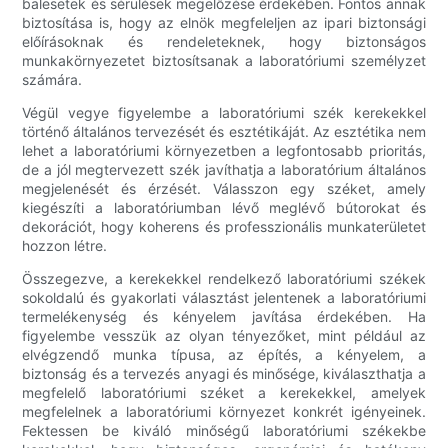
balesetek és sérülések megelőzése érdekében. Fontos annak
biztosítása is, hogy az elnök megfeleljen az ipari biztonsági
előírásoknak és rendeleteknek, hogy biztonságos
munkakörnyezetet biztosítsanak a laboratóriumi személyzet
számára.
Végül vegye figyelembe a laboratóriumi szék kerekekkel
történő általános tervezését és esztétikáját. Az esztétika nem
lehet a laboratóriumi környezetben a legfontosabb prioritás,
de a jól megtervezett szék javíthatja a laboratórium általános
megjelenését és érzését. Válasszon egy széket, amely
kiegészíti a laboratóriumban lévő meglévő bútorokat és
dekorációt, hogy koherens és professzionális munkaterületet
hozzon létre.
Összegezve, a kerekekkel rendelkező laboratóriumi székek
sokoldalú és gyakorlati választást jelentenek a laboratóriumi
termelékenység és kényelem javítása érdekében. Ha
figyelembe vesszük az olyan tényezőket, mint például az
elvégzendő munka típusa, az építés, a kényelem, a
biztonság és a tervezés anyagi és minősége, kiválaszthatja a
megfelelő laboratóriumi széket a kerekekkel, amelyek
megfelelnek a laboratóriumi környezet konkrét igényeinek.
Fektessen be kiváló minőségű laboratóriumi székekbe