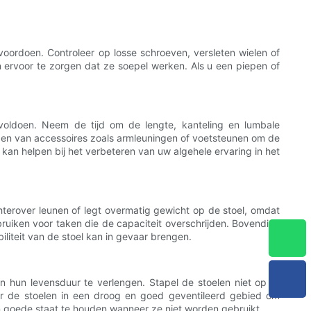
voordoen. Controleer op losse schroeven, versleten wielen of
 ervoor te zorgen dat ze soepel werken. Als u een piepen of
 voldoen. Neem de tijd om de lengte, kanteling en lumbale
gen van accessoires zoals armleuningen of voetsteunen om de
 kan helpen bij het verbeteren van uw algehele ervaring in het
chterover leunen of legt overmatig gewicht op de stoel, omdat
ruiken voor taken die de capaciteit overschrijden. Bovendien
iteit van de stoel kan in gevaar brengen.
 hun levensduur te verlengen. Stapel de stoelen niet op of
r de stoelen in een droog en goed geventileerd gebied om
 goede staat te houden wanneer ze niet worden gebruikt.