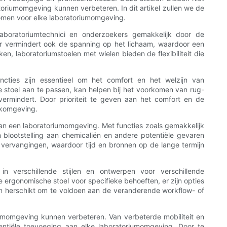
atoriumomgeving kunnen verbeteren. In dit artikel zullen we de
omen voor elke laboratoriumomgeving.
laboratoriumtechnici en onderzoekers gemakkelijk door de
maar vermindert ook de spanning op het lichaam, waardoor een
en, laboratoriumstoelen met wielen bieden de flexibiliteit die
ncties zijn essentieel om het comfort en het welzijn van
stoel aan te passen, kan helpen bij het voorkomen van rug-
ermindert. Door prioriteit te geven aan het comfort en de
rkomgeving.
an een laboratoriumomgeving. Met functies zoals gemakkelijk
blootstelling aan chemicaliën en andere potentiële gevaren
 vervangingen, waardoor tijd en bronnen op de lange termijn
n verschillende stijlen en ontwerpen voor verschillende
 ergonomische stoel voor specifieke behoeften, er zijn opties
en herschikt om te voldoen aan de veranderende workflow- of
riumomgeving kunnen verbeteren. Van verbeterde mobiliteit en
entiële toevoeging aan elke laboratoriumomgeving. Door te