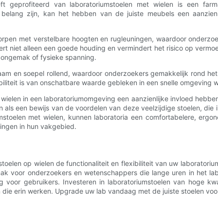
 geprofiteerd van laboratoriumstoelen met wielen is een farma
belang zijn, kan het hebben van de juiste meubels een aanzienl
ntworpen met verstelbare hoogten en rugleuningen, waardoor onderzo
t niet alleen een goede houding en vermindert het risico op vermoei
 ongemak of fysieke spanning.
zaam en soepel rollend, waardoor onderzoekers gemakkelijk rond he
ibiliteit is van onschatbare waarde gebleken in een snelle omgeving w
len in een laboratoriumomgeving een aanzienlijke invloed hebben op
 als een bewijs van de voordelen van deze veelzijdige stoelen, die i
umstoelen met wielen, kunnen laboratoria een comfortabelere, erg
kkingen in hun vakgebied.
elen op wielen de functionaliteit en flexibiliteit van uw laborato
mak voor onderzoekers en wetenschappers die lange uren in het la
oor gebruikers. Investeren in laboratoriumstoelen van hoge kwalit
en die erin werken. Upgrade uw lab vandaag met de juiste stoelen v