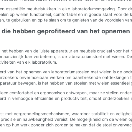
e en essentiële meubelstukken in elke laboratoriumomgeving. Door 
elen op wielen functioneel, comfortabel en in goede staat voor de k
en, te gebruiken en op te slaan om te genieten van de voordelen van 
ia die hebben geprofiteerd van het opnemen 
 het hebben van de juiste apparatuur en meubels cruciaal voor het h
m aanzienlijk kan verbeteren, is de laboratoriumstoel met wielen. D
viteiten van elk laboratorium.
eerd van het opnemen van laboratoriumstoelen met wielen is de ond
t onderzoekers onvermoeibaar werken om baanbrekende ontdekkingen
paratuur bewegen, is het hebben van stoelen met wielen essentieel 
et alleen comfortabel en ergonomisch ontworpen, maar ze stellen ond
rd in verhoogde efficiëntie en productiviteit, omdat onderzoekers i
st met vergrendelingsmechanismen, waardoor stabiliteit en veilighei
 precisie en nauwkeurigheid vereist. De mogelijkheid om de wielen o
eren op hun werk zonder zich zorgen te maken dat de stoel onverwac