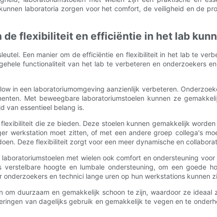
nnen laboratoria zorgen voor het comfort, de veiligheid en de produ
 flexibiliteit en efficiëntie in het lab ku
leutel. Een manier om de efficiëntie en flexibiliteit in het lab te ve
ehele functionaliteit van het lab te verbeteren en onderzoekers en
flow in een laboratoriumomgeving aanzienlijk verbeteren. Onderzoek
rumenten. Met beweegbare laboratoriumstoelen kunnen ze gemakkelijk
jd van essentieel belang is.
 flexibiliteit die ze bieden. Deze stoelen kunnen gemakkelijk worde
er werkstation moet zitten, of met een andere groep collega's mo
oen. Deze flexibiliteit zorgt voor een meer dynamische en collabor
eden laboratoriumstoelen met wielen ook comfort en ondersteuning voo
 verstelbare hoogte en lumbale ondersteuning, om een ​​goede hou
r onderzoekers en technici lange uren op hun werkstations kunnen zi
n om duurzaam en gemakkelijk schoon te zijn, waardoor ze ideaal 
ringen van dagelijks gebruik en gemakkelijk te vegen en te onderhou