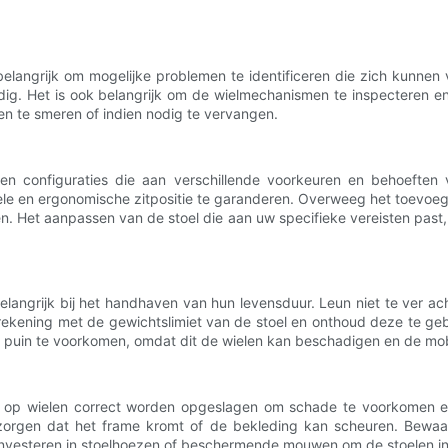
belangrijk om mogelijke problemen te identificeren die zich kunnen 
ig. Het is ook belangrijk om de wielmechanismen te inspecteren en
len te smeren of indien nodig te vervangen.
n en configuraties die aan verschillende voorkeuren en behoeften
bele en ergonomische zitpositie te garanderen. Overweeg het toevoe
ren. Het aanpassen van de stoel die aan uw specifieke vereisten past,
belangrijk bij het handhaven van hun levensduur. Leun niet te ver a
ekening met de gewichtslimiet van de stoel en onthoud deze te geb
puin te voorkomen, omdat dit de wielen kan beschadigen en de mobil
en op wielen correct worden opgeslagen om schade te voorkomen en
 zorgen dat het frame kromt of de bekleding kan scheuren. Bewaa
nvesteren in stoelhoezen of beschermende mouwen om de stoelen in