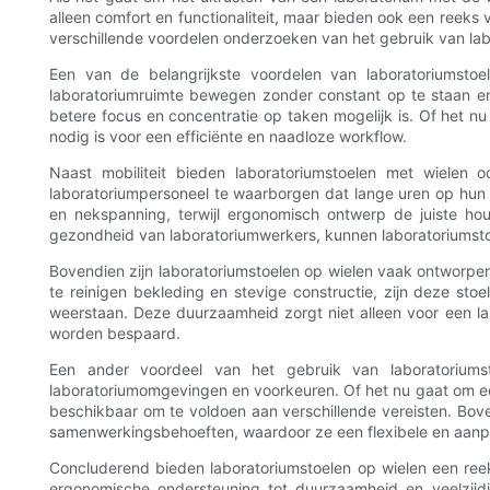
alleen comfort en functionaliteit, maar bieden ook een reeks 
verschillende voordelen onderzoeken van het gebruik van l
Een van de belangrijkste voordelen van laboratoriumstoe
laboratoriumruimte bewegen zonder constant op te staan ​​en
betere focus en concentratie op taken mogelijk is. Of het nu 
nodig is voor een efficiënte en naadloze workflow.
Naast mobiliteit bieden laboratoriumstoelen met wielen 
laboratoriumpersoneel te waarborgen dat lange uren op hun
en nekspanning, terwijl ergonomisch ontwerp de juiste ho
gezondheid van laboratoriumwerkers, kunnen laboratoriumsto
Bovendien zijn laboratoriumstoelen op wielen vaak ontworpe
te reinigen bekleding en stevige constructie, zijn deze s
weerstaan. Deze duurzaamheid zorgt niet alleen voor een la
worden bespaard.
Een ander voordeel van het gebruik van laboratoriumsto
laboratoriumomgevingen en voorkeuren. Of het nu gaat om een 
beschikbaar om te voldoen aan verschillende vereisten. Bov
samenwerkingsbehoeften, waardoor ze een flexibele en aanpa
Concluderend bieden laboratoriumstoelen op wielen een reeks
ergonomische ondersteuning tot duurzaamheid en veelzijdi