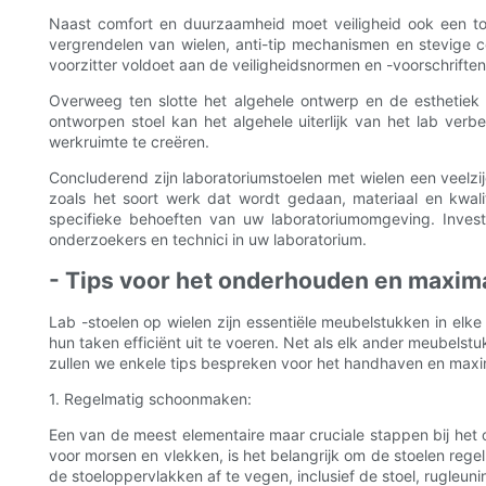
Naast comfort en duurzaamheid moet veiligheid ook een toppr
vergrendelen van wielen, anti-tip mechanismen en stevige c
voorzitter voldoet aan de veiligheidsnormen en -voorschrifte
Overweeg ten slotte het algehele ontwerp en de esthetiek v
ontworpen stoel kan het algehele uiterlijk van het lab verb
werkruimte te creëren.
Concluderend zijn laboratoriumstoelen met wielen een veelzi
zoals het soort werk dat wordt gedaan, materiaal en kwalit
specifieke behoeften van uw laboratoriumomgeving. Investe
onderzoekers en technici in uw laboratorium.
- Tips voor het onderhouden en maxima
Lab -stoelen op wielen zijn essentiële meubelstukken in el
hun taken efficiënt uit te voeren. Net als elk ander meubelst
zullen we enkele tips bespreken voor het handhaven en maxim
1. Regelmatig schoonmaken:
Een van de meest elementaire maar cruciale stappen bij he
voor morsen en vlekken, is het belangrijk om de stoelen reg
de stoeloppervlakken af ​​te vegen, inclusief de stoel, rugl