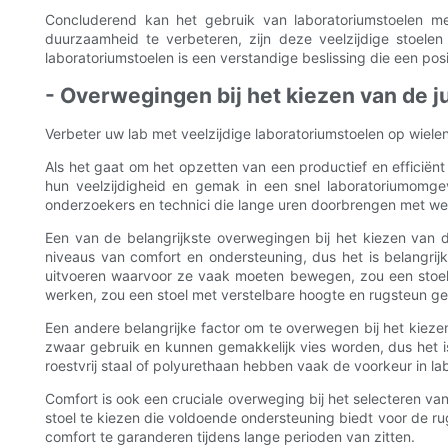
Concluderend kan het gebruik van laboratoriumstoelen met w
duurzaamheid te verbeteren, zijn deze veelzijdige stoele
laboratoriumstoelen is een verstandige beslissing die een pos
- Overwegingen bij het kiezen van de j
Verbeter uw lab met veelzijdige laboratoriumstoelen op wielen
Als het gaat om het opzetten van een productief en efficiën
hun veelzijdigheid en gemak in een snel laboratoriumomgevi
onderzoekers en technici die lange uren doorbrengen met wer
Een van de belangrijkste overwegingen bij het kiezen van de
niveaus van comfort en ondersteuning, dus het is belangrijk
uitvoeren waarvoor ze vaak moeten bewegen, zou een stoel m
werken, zou een stoel met verstelbare hoogte en rugsteun ges
Een andere belangrijke factor om te overwegen bij het kieze
zwaar gebruik en kunnen gemakkelijk vies worden, dus het is
roestvrij staal of polyurethaan hebben vaak de voorkeur in 
Comfort is ook een cruciale overweging bij het selecteren va
​​stoel te kiezen die voldoende ondersteuning biedt voor de
comfort te garanderen tijdens lange perioden van zitten.