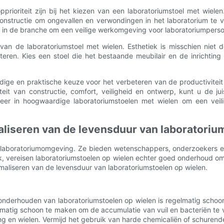
ioriteit zijn bij het kiezen van een laboratoriumstoel met wielen.
onstructie om ongevallen en verwondingen in het laboratorium te 
n in de branche om een ​​veilige werkomgeving voor laboratoriumperso
an de laboratoriumstoel met wielen. Esthetiek is misschien niet 
eteren. Kies een stoel die het bestaande meubilair en de inrichtin
jdige en praktische keuze voor het verbeteren van de productiviteit
eit van constructie, comfort, veiligheid en ontwerp, kunt u de ju
er in hoogwaardige laboratoriumstoelen met wielen om een ​​veil
liseren van de levensduur van laboratoriu
ke laboratoriumomgeving. Ze bieden wetenschappers, onderzoekers en
uk, vereisen laboratoriumstoelen op wielen echter goed onderhoud om h
aliseren van de levensduur van laboratoriumstoelen op wielen.
t onderhouden van laboratoriumstoelen op wielen is regelmatig sch
elmatig schoon te maken om de accumulatie van vuil en bacteriën te
euning en wielen. Vermijd het gebruik van harde chemicaliën of schur