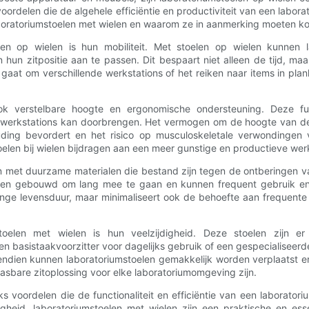
voordelen die de algehele efficiëntie en productiviteit van een labor
aboratoriumstoelen met wielen en waarom ze in aanmerking moeten k
len op wielen is hun mobiliteit. Met stoelen op wielen kunnen 
 hun zitpositie aan te passen. Dit bespaart niet alleen de tijd, 
gaat om verschillende werkstations of het reiken naar items in plank
ook verstelbare hoogte en ergonomische ondersteuning. Deze fu
 werkstations kan doorbrengen. Het vermogen om de hoogte van de 
uding bevordert en het risico op musculoskeletale verwondingen v
elen bij wielen bijdragen aan een meer gunstige en productieve we
n met duurzame materialen die bestand zijn tegen de ontberingen v
toelen gebouwd om lang mee te gaan en kunnen frequent gebruik en 
nge levensduur, maar minimaliseert ook de behoefte aan frequente
elen met wielen is hun veelzijdigheid. Deze stoelen zijn er i
​​basistaakvoorzitter voor dagelijks gebruik of een gespecialiseerde
endien kunnen laboratoriumstoelen gemakkelijk worden verplaatst 
sbare zitoplossing voor elke laboratoriumomgeving zijn.
 voordelen die de functionaliteit en efficiëntie van een laborato
gheid, laboratoriumstoelen met wielen zijn een praktische en ess