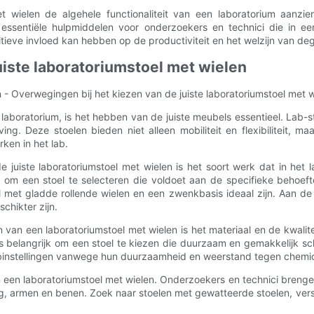
ielen de algehele functionaliteit van een laboratorium aanzienlijk
n essentiële hulpmiddelen voor onderzoekers en technici die in 
itieve invloed kan hebben op de productiviteit en het welzijn van de
uiste laboratoriumstoel met wielen
 - Overwegingen bij het kiezen van de juiste laboratoriumstoel met 
t laboratorium, is het hebben van de juiste meubels essentieel. Lab
ng. Deze stoelen bieden niet alleen mobiliteit en flexibiliteit,
ken in het lab.
 juiste laboratoriumstoel met wielen is het soort werk dat in het 
 om een ​​stoel te selecteren die voldoet aan de specifieke behoe
et gladde rollende wielen en een zwenkbasis ideaal zijn. Aan de a
chikter zijn.
n van een laboratoriumstoel met wielen is het materiaal en de kwali
 belangrijk om een ​​stoel te kiezen die duurzaam en gemakkelijk 
labinstellingen vanwege hun duurzaamheid en weerstand tegen chemic
n een laboratoriumstoel met wielen. Onderzoekers en technici brenge
 rug, armen en benen. Zoek naar stoelen met gewatteerde stoelen, v