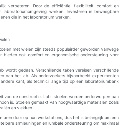
 verbeteren. Door de efficiëntie, flexibiliteit, comfort en
een laboratoriumomgeving werken. Investeren in beweegbare
genen die in het laboratorium werken.
wielen
-stoelen met wielen zijn steeds populairder geworden vanwege
 maar bieden ook comfort en ergonomische ondersteuning voor
lab wordt gedaan. Verschillende taken vereisen verschillende
ften van het lab. Als onderzoekers bijvoorbeeld experimenten
ndere kant, als technici lange tijd op een laboratoriumbank
teit van de constructie. Lab -stoelen worden onderworpen aan
schoon is. Stoelen gemaakt van hoogwaardige materialen zoals
aliën en vlekken.
n uren door op hun werkstations, dus het is belangrijk om een
erstelbare armleuningen en lumbale ondersteuning om maximaal