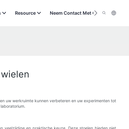
s
Resource
Neem Contact Met Ons Op
 wielen
wielen uw werkruimte kunnen verbeteren en uw experimenten tot
laboratorium.
n veelzijdige en praktische keuze. Deze stoelen bieden niet