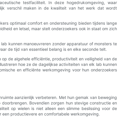
ceutische testfaciliteit. In deze hogedrukomgeving, waar
ijk verschil maken in de kwaliteit van het werk dat wordt
ekers optimaal comfort en ondersteuning bieden tijdens lange
dheid en letsel, maar stelt onderzoekers ook in staat om zich
t lab kunnen manoeuvreren zonder apparatuur of monsters te
aar de tijd van essentieel belang is en elke seconde telt.
 de algehele efficiëntie, productiviteit en veiligheid van de
llustreren hoe ze de dagelijkse activiteiten van elk lab kunnen
onomische en efficiënte werkomgeving voor hun onderzoekers
riumruimte aanzienlijk verbeteren. Met hun gemak van beweging
b doorbrengen. Bovendien zorgen hun stevige constructie en
eit op wielen is niet alleen een slimme beslissing voor de
oor een productievere en comfortabele werkomgeving.