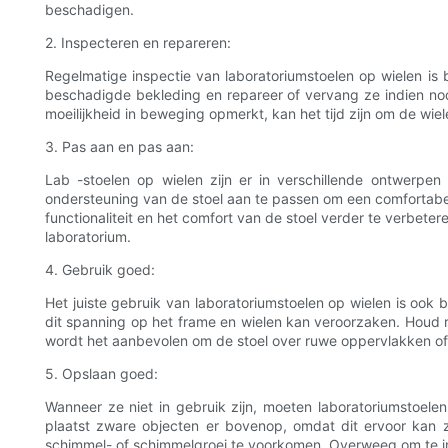
beschadigen.
2. Inspecteren en repareren:
Regelmatige inspectie van laboratoriumstoelen op wielen is 
beschadigde bekleding en repareer of vervang ze indien nod
moeilijkheid in beweging opmerkt, kan het tijd zijn om de wie
3. Pas aan en pas aan:
Lab -stoelen op wielen zijn er in verschillende ontwerpe
ondersteuning van de stoel aan te passen om een ​​comforta
functionaliteit en het comfort van de stoel verder te verbete
laboratorium.
4. Gebruik goed:
Het juiste gebruik van laboratoriumstoelen op wielen is ook 
dit spanning op het frame en wielen kan veroorzaken. Houd r
wordt het aanbevolen om de stoel over ruwe oppervlakken of 
5. Opslaan goed:
Wanneer ze niet in gebruik zijn, moeten laboratoriumstoel
plaatst zware objecten er bovenop, omdat dit ervoor kan
schimmel- of schimmelgroei te voorkomen. Overweeg om te i