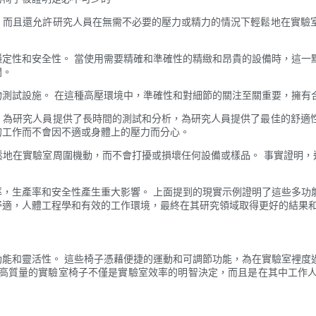
，而且還允許研究人員在無需不必要的壓力或精力的情況下輕鬆地在實驗室
定性和安全性。 當使用需要精確和準確性的精緻和昂貴的設備時，這一
開。
測試設施。 在這種高壓環境中，準確性和對細節的關注至關重要，擁有
，為研究人員提供了長時間的測試和分析，為研究人員提供了最佳的舒適性
的工作而不會因不適或身體上的壓力而分心。
鬆地在實驗室周圍機動，而不會打擾或損壞任何設備或樣品。 事實證明，
，生產率和安全性產生重大影響。 上面提到的現實示例證明了這些多功
舒適，人體工程學和有效的工作環境，最終在其研究領域取得更好的結果
能和靈活性。 這些椅子憑藉便捷的運動和可調節功能，為在實驗室裡度
資高質量的實驗室椅子不僅是實驗室效率的明智決定，而且是在其中工作人