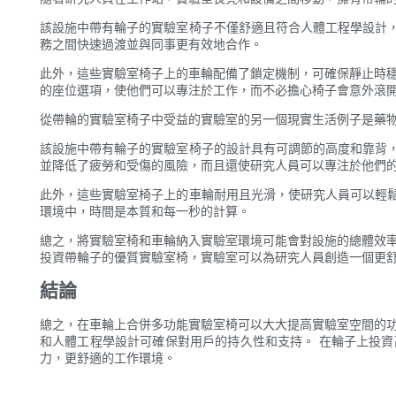
該設施中帶有輪子的實驗室椅子不僅舒適且符合人體工程學設計
務之間快速過渡並與同事更有效地合作。
此外，這些實驗室椅子上的車輪配備了鎖定機制，可確保靜止時穩
的座位選項，使他們可以專注於工作，而不必擔心椅子會意外滾
從帶輪的實驗室椅子中受益的實驗室的另一個現實生活例子是藥物
該設施中帶有輪子的實驗室椅子的設計具有可調節的高度和靠背
並降低了疲勞和受傷的風險，而且還使研究人員可以專注於他們
此外，這些實驗室椅子上的車輪耐用且光滑，使研究人員可以輕
環境中，時間是本質和每一秒的計算。
總之，將實驗室椅和車輪納入實驗室環境可能會對設施的總體效率
投資帶輪子的優質實驗室椅，實驗室可以為研究人員創造一個更
結論
總之，在車輪上合併多功能實驗室椅可以大大提高實驗室空間的功
和人體工程學設計可確保對用戶的持久性和支持。 在輪子上投
力，更舒適的工作環境。