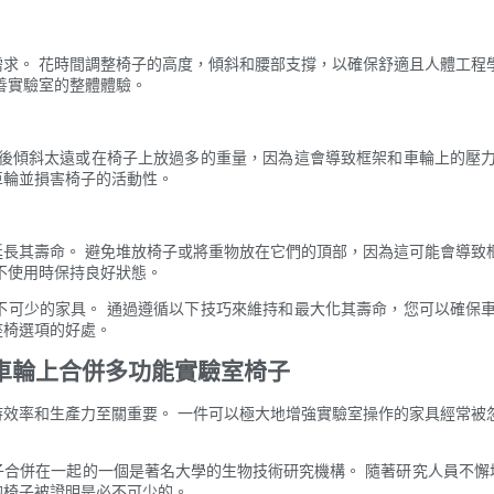
求。 花時間調整椅子的高度，傾斜和腰部支撐，以確保舒適且人體工程
善實驗室的整體體驗。
向後傾斜太遠或在椅子上放過多的重量，因為這會導致框架和車輪上的壓力
車輪並損害椅子的活動性。
長其壽命。 避免堆放椅子或將重物放在它們的頂部，因為這可能會導致
不使用時保持良好狀態。
不可少的家具。 通過遵循以下技巧來維持和最大化其壽命，您可以確保車
座椅選項的好處。
在車輪上合併多功能實驗室椅子
效率和生產力至關重要。 一件可以極大地增強實驗室操作的家具經常被
子合併在一起的一個是著名大學的生物技術研究機構。 隨著研究人員不懈
的椅子被證明是必不可少的。