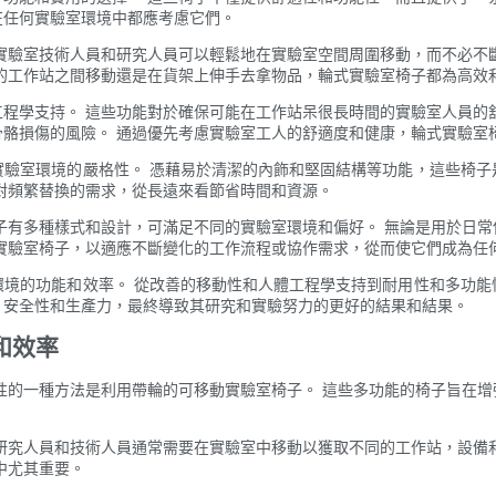
在任何實驗室環境中都應考慮它們。
實驗室技術人員和研究人員可以輕鬆地在實驗室空間周圍移動，而不必不
的工作站之間移動還是在貨架上伸手去拿物品，輪式實驗室椅子都為高效
程學支持。 這些功能對於確保可能在工作站呆很長時間的實驗室人員的
骼損傷的風險。 通過優先考慮實驗室工人的舒適度和健康，輪式實驗室
實驗室環境的嚴格性。 憑藉易於清潔的內飾和堅固結構等功能，這些椅子
對頻繁替換的需求，從長遠來看節省時間和資源。
子有多種樣式和設計，可滿足不同的實驗室環境和偏好。 無論是用於日
實驗室椅子，以適應不斷變化的工作流程或協作需求，從而使它們成為任
環境的功能和效率。 從改善的移動性和人體工程學支持到耐用性和多功能
，安全性和生產力，最終導致其研究和實驗努力的更好的結果和結果。
和效率
性的一種方法是利用帶輪的可移動實驗室椅子。 這些多功能的椅子旨在
研究人員和技術人員通常需要在實驗室中移動以獲取不同的工作站，設備
中尤其重要。