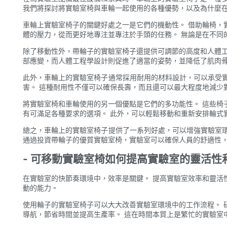
我們將探討將實驗室椅與車輪一起使用的各種優勢，以及為什麼
車輪上實驗室椅子的關鍵好處之一是它們的機動性。 借助輪椅，
體的壓力，從而更好地專注並專注於手頭的任務。 無論是在不同
除了移動性外，帶輪子的實驗室椅子還提供可調節的高度和人體工
部應變，而人體工程學設計則促進了適當的姿勢，並降低了肌肉骨
此外，車輪上的實驗室椅子通常採用耐用的材料設計，可以承受
害。 這種耐用性不僅可以確保長壽，而且還可以最大程度地減少
將實驗室椅和車輪使用的另一個優點是它們的多功能性。 這些椅
有可滿足各種要求的選項。 此外，可以輕鬆移動和重新安排輪式
總之，車輪上的實驗室椅子提供了一系列好處，可以增強實驗室
通過投資帶輪子的優質實驗室椅，實驗室可以確保人員的舒適性
- 可移動實驗室椅如何提高實驗室的靈活性
在實驗室的快節奏環境中，效率是關鍵。 提高實驗室效率和靈活
動的能力。
使用輪子的實驗室椅子可以大大改善實驗室環境中的工作流程。 
導航，節省時間並提高生產率。 這在時間本質上是繁忙的實驗室