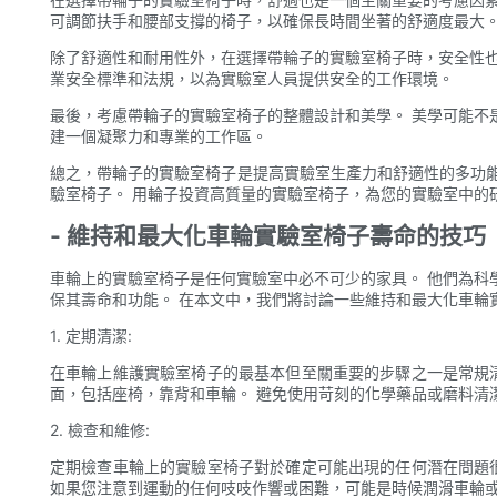
可調節扶手和腰部支撐的椅子，以確保長時間坐著的舒適度最大
除了舒適性和耐用性外，在選擇帶輪子的實驗室椅子時，安全性也
業安全標準和法規，以為實驗室人員提供安全的工作環境。
最後，考慮帶輪子的實驗室椅子的整體設計和美學。 美學可能不
建一個凝聚力和專業的工作區。
總之，帶輪子的實驗室椅子是提高實驗室生產力和舒適性的多功
驗室椅子。 用輪子投資高質量的實驗室椅子，為您的實驗室中的
- 維持和最大化車輪實驗室椅子壽命的技巧
車輪上的實驗室椅子是任何實驗室中必不可少的家具。 他們為科
保其壽命和功能。 在本文中，我們將討論一些維持和最大化車輪
1. 定期清潔:
在車輪上維護實驗室椅子的最基本但至關重要的步驟之一是常規
面，包括座椅，靠背和車輪。 避免使用苛刻的化學藥品或磨料清
2. 檢查和維修:
定期檢查車輪上的實驗室椅子對於確定可能出現的任何潛在問題
如果您注意到運動的任何吱吱作響或困難，可能是時候潤滑車輪