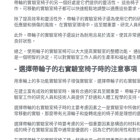
帶輪的實驗室椅子的另一個好處是它們提供的靈活性。 這些椅
作，可移動的實驗室椅子都可以快速輕鬆地調整以適應這些要求。
除了提高效率和靈活性外，帶輪子的實驗室椅子還為使用它們的
低應變和損傷的風險。 在實驗室環境中，這至關重要，研究人員
此外，帶輪子的實驗室椅子還設計為耐用且易於清潔，使其非常適
良好狀態。
總之，使用輪子的實驗室椅可以大大提高實驗室的整體功能。 通
是一個明智的決定，可以對實驗室工作人員的生產率和福祉產生
- 選擇帶輪子的右實驗室椅子時的注意事項
用車輪上的多功能實驗室椅子增強實驗室 - 選擇帶輪子的右實驗
在建立富有成效的實驗室時，擁有合適的家具至關重要。 帶輪子
驗室工作的研究人員和技術人員提供了舒適和人體工程學的支持
選擇帶輪的右實驗室椅子時的主要考慮因素之一是實驗室中所做的
常移動的實驗，那麼帶有光滑輪子和旋轉底座的椅子將是理想的選
選擇帶輪的實驗室椅子時要考慮的另一個重要因素是構造的材料和
成的椅子在實驗室設置中通常是優選的，因為它們的耐用性和對
在選擇帶輪子的實驗室椅子時，舒適也是一個至關重要的考慮因素