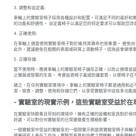
3. 調整和自定義:
車輪上的實驗室椅子採用各種設計和配置，可滿足不同的喜好和需
的功能和舒適性。 自定義椅子以滿足您的特定要求可以幫助您改
4. 正確使用:
在車輪上適當使用實驗室椅子對於維持其壽命也很重要。 避免
此外，建議避免在粗糙的表面或碎屑上滾動椅子，因為這會損壞
5. 正確存儲:
當不使用時，應將車輪上的實驗室椅子儲存正確，以防止損壞並延
止黴菌或發霉的生長。 考慮投資椅子蓋或防護套管，以使椅子在
總之，在任何實驗室環境中，車輪上的實驗室椅子都是通用和必
潔，檢查，調整，使用和存儲它們，以享受實驗室中這些多功能
- 實驗室的現實示例，這些實驗室受益於
在實驗室快節奏且苛刻的環境中，擁有正確的設備和家具對於保持
好處，可以對任何實驗室的日常運營產生積極影響。
一個實驗室中受益的實驗室的一個現實示例是將實驗室椅子與輪
隨著研究人員在工作站，實驗室長凳和設備之間移動，擁有帶輪