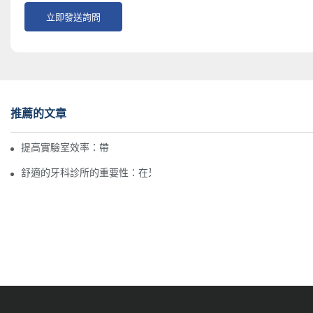
立即發送詢問
推薦的文章
提高實驗室效率：帶輪的實驗室椅子的好處
舒適的牙科診所的重要性：在牙科手術過程中確保患者舒適