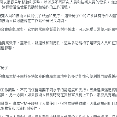
子可以很容易地移動和調整，以滿足不同研究人員和技術人員的需求。 無
 這種靈活性使更具動態和協作的工作環境。
研究人員和技術人員提供了舒適和支持。 這些椅子中的許多具有符合人體
和技術人員可能會在工作站坐著很長時間。
合實驗室環境。 它們通常由高質量的材料製成，可以承受日常使用的嚴
過提高效率，靈活性，舒適性和耐用性，這些多功能椅子是研究人員和在
積極影響。
室椅子
的實驗室椅子由於在快節奏的實驗室環境中的多功能性和便利性而變得越
。
工作類型。 不同的任務需要不同水平的舒適度和支持，因此選擇滿足實
擇。 另一方面，如果技術人員長時間在實驗室長椅上工作，那麼具有可
質量。 實驗室椅子經歷了大量使用，很容易變得骯髒，因此選擇耐用且
化學物質和污漬的耐藥性。
。 研究人員和技術人員花費數小時坐在他們的工作站上，因此選擇一把