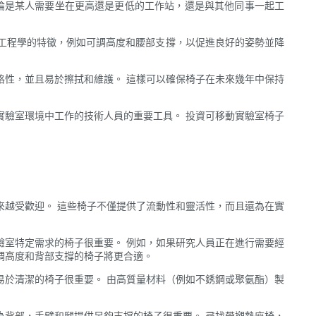
論是某人需要坐在更高還是更低的工作站，還是與其他同事一起工
工程學的特徵，例如可調高度和腰部支撐，以促進良好的姿勢並降
格性，並且易於擦拭和維護。 這樣可以確保椅子在未來幾年中保持
實驗室環境中工作的技術人員的重要工具。 投資可移動實驗室椅子
來越受歡迎。 這些椅子不僅提供了流動性和靈活性，而且還為在實
驗室特定需求的椅子很重要。 例如，如果研究人員正在進行需要經
調高度和背部支撐的椅子將更合適。
易於清潔的椅子很重要。 由高質量材料（例如不銹鋼或聚氨酯）製
為背部，手臂和腿提供足夠支撐的椅子很重要。 尋找帶襯墊座椅，