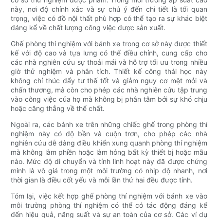
này, nơi độ chính xác và sự chú ý đến chi tiết là tối quan
trọng, việc có đồ nội thất phù hợp có thể tạo ra sự khác biệt
đáng kể về chất lượng công việc được sản xuất.
Ghế phòng thí nghiệm với bánh xe trong cơ sở này được thiết
kế với độ cao và tựa lưng có thể điều chỉnh, cung cấp cho
các nhà nghiên cứu sự thoải mái và hỗ trợ tối ưu trong nhiều
giờ thử nghiệm và phân tích. Thiết kế công thái học này
không chỉ thúc đẩy tư thế tốt và giảm nguy cơ mệt mỏi và
chấn thương, mà còn cho phép các nhà nghiên cứu tập trung
vào công việc của họ mà không bị phân tâm bởi sự khó chịu
hoặc căng thẳng về thể chất.
Ngoài ra, các bánh xe trên những chiếc ghế trong phòng thí
nghiệm này có độ bền và cuộn trơn, cho phép các nhà
nghiên cứu dễ dàng điều khiển xung quanh phòng thí nghiệm
mà không làm phiền hoặc làm hỏng bất kỳ thiết bị hoặc mẫu
nào. Mức độ di chuyển và tính linh hoạt này đã được chứng
minh là vô giá trong một môi trường có nhịp độ nhanh, nơi
thời gian là điều cốt yếu và mỗi lần thứ hai đều được tính.
Tóm lại, việc kết hợp ghế phòng thí nghiệm với bánh xe vào
môi trường phòng thí nghiệm có thể có tác động đáng kể
đến hiệu quả, năng suất và sự an toàn của cơ sở. Các ví dụ