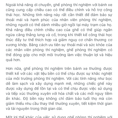
Ngoài khả năng di chuyển, ghế phòng thí nghiệm với bánh xe
cũng cung cấp chiều cao có thể điều chỉnh và hỗ trợ công
thái học. Những tính năng này rất cần thiết để đảm bảo sự
thoải mái và hạnh phúc của nhân viên phòng thí nghiệm,
những người có thể dành nhiều giờ ngồi tại máy trạm của họ.
Khả năng điều chỉnh chiều cao của ghế có thể giúp ngăn
ngừa căng thẳng lưng và cổ, trong khi thiết kế công thái học
thúc đẩy tư thế thích hợp và giảm nguy cơ chấn thương cơ
xương khớp. Bằng cách ưu tiên sự thoải mái và sức khỏe của
các nhân viên phòng thí nghiệm, ghế phòng thí nghiệm có
thể đóng góp cho một môi trường làm việc thuận lợi và hiệu
quả hơn.
Hơn nữa, ghế phòng thí nghiệm trên bánh xe thường được
thiết kế với các vật liệu bền có thể chịu được sự khắc nghiệt
của môi trường phòng thí nghiệm. Với các tính năng như bọc
dễ làm sạch và xây dựng mạnh mẽ, những chiếc ghế này
được xây dựng để tồn tại và có thể chịu được việc sử dụng
và tiếp xúc thường xuyên với hóa chất và các mối nguy tiềm
ẩn khác. Độ bền này không chỉ đảm bảo tuổi thọ mà còn
giảm thiểu nhu cầu thay thế thường xuyên, tiết kiệm thời gian
và tài nguyên trong thời gian dài.
Một lợi thế khác của việc sử dụng ghế phòng thí nghiệm với