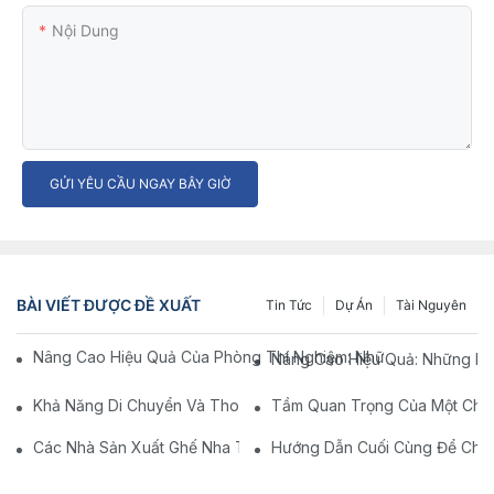
Nội Dung
GỬI YÊU CẦU NGAY BÂY GIỜ
BÀI VIẾT ĐƯỢC ĐỀ XUẤT
Tin Tức
Dự Án
Tài Nguyên
Nâng Cao Hiệu Quả Của Phòng Thí Nghiệm: Những Lợi Ích Của
Nâng Cao Hiệu Quả: Những Lợi
Khả Năng Di Chuyển Và Thoải Mái: Lợi Ích Của Ghế Phòng Thí 
Tầm Quan Trọng Của Một Chiế
Các Nhà Sản Xuất Ghế Nha Trên Trung Quốc: Đổi Mới Và Chất 
Hướng Dẫn Cuối Cùng Để Chọn