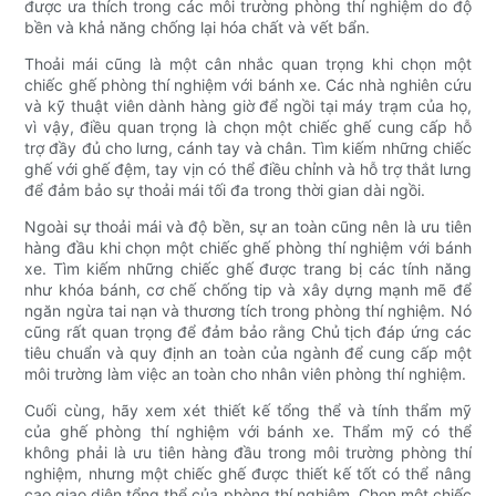
được ưa thích trong các môi trường phòng thí nghiệm do độ
bền và khả năng chống lại hóa chất và vết bẩn.
Thoải mái cũng là một cân nhắc quan trọng khi chọn một
chiếc ghế phòng thí nghiệm với bánh xe. Các nhà nghiên cứu
và kỹ thuật viên dành hàng giờ để ngồi tại máy trạm của họ,
vì vậy, điều quan trọng là chọn một chiếc ghế cung cấp hỗ
trợ đầy đủ cho lưng, cánh tay và chân. Tìm kiếm những chiếc
ghế với ghế đệm, tay vịn có thể điều chỉnh và hỗ trợ thắt lưng
để đảm bảo sự thoải mái tối đa trong thời gian dài ngồi.
Ngoài sự thoải mái và độ bền, sự an toàn cũng nên là ưu tiên
hàng đầu khi chọn một chiếc ghế phòng thí nghiệm với bánh
xe. Tìm kiếm những chiếc ghế được trang bị các tính năng
như khóa bánh, cơ chế chống tip và xây dựng mạnh mẽ để
ngăn ngừa tai nạn và thương tích trong phòng thí nghiệm. Nó
cũng rất quan trọng để đảm bảo rằng Chủ tịch đáp ứng các
tiêu chuẩn và quy định an toàn của ngành để cung cấp một
môi trường làm việc an toàn cho nhân viên phòng thí nghiệm.
Cuối cùng, hãy xem xét thiết kế tổng thể và tính thẩm mỹ
của ghế phòng thí nghiệm với bánh xe. Thẩm mỹ có thể
không phải là ưu tiên hàng đầu trong môi trường phòng thí
nghiệm, nhưng một chiếc ghế được thiết kế tốt có thể nâng
cao giao diện tổng thể của phòng thí nghiệm. Chọn một chiếc