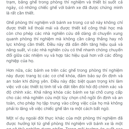
trạm, băng ghế trong phòng thí nghiệm và thiết bị suốt cả
ngày, có những chiếc ghế với bánh xe đã được chứng minh
là rất cần thiết.
Ghế phòng thí nghiệm với bánh xe trong cơ sở này không chỉ
được thiết kế thoải mái và được thiết kế công thái học mà
còn cho phép các nhà nghiên cứu dễ dàng di chuyển xung
quanh phòng thí nghiệm mà không cần căng thẳng hay nỗ
lực không cần thiết. Điều này đã dẫn đến tăng hiệu quả và
năng suất, vì các nhà nghiên cứu có thể nhanh chóng chuyển
đổi giữa các nhiệm vụ và hợp tác hiệu quả hơn với các đồng
nghiệp của họ.
Hơn nữa, các bánh xe trên các ghế trong phòng thí nghiệm
này được trang bị các cơ chế khóa, đảm bảo sự ổn định và
an toàn khi đứng yên. Điều này đặc biệt quan trọng khi làm
việc với các thiết bị tinh tế và đắt tiền đòi hỏi độ chính xác và
độ chính xác. Khả năng khóa các bánh xe tại chỗ cung cấp
cho các nhà nghiên cứu một tùy chọn chỗ ngồi ổn định và an
toàn, cho phép họ tập trung vào công việc của họ mà không
phải lo lắng về việc chiếc ghế lăn ra một cách bất ngờ.
Một ví dụ ngoài đời thực khác của một phòng thí nghiệm đã
được hưởng lợi từ ghế phòng thí nghiệm với bánh xe là một
cơ sở thử nghiệm dược phẩm. Trong môi trường áp suất cao