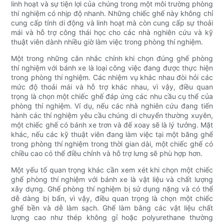
linh hoạt và sự tiện lợi của chúng trong một môi trường phòng
thí nghiệm có nhịp độ nhanh. Những chiếc ghế này không chỉ
cung cấp tính di động và linh hoạt mà còn cung cấp sự thoải
mái và hỗ trợ công thái học cho các nhà nghiên cứu và kỹ
thuật viên dành nhiều giờ làm việc trong phòng thí nghiệm.
Một trong những cân nhắc chính khi chọn đúng ghế phòng
thí nghiệm với bánh xe là loại công việc đang được thực hiện
trong phòng thí nghiệm. Các nhiệm vụ khác nhau đòi hỏi các
mức độ thoải mái và hỗ trợ khác nhau, vì vậy, điều quan
trọng là chọn một chiếc ghế đáp ứng các nhu cầu cụ thể của
phòng thí nghiệm. Ví dụ, nếu các nhà nghiên cứu đang tiến
hành các thí nghiệm yêu cầu chúng di chuyển thường xuyên,
một chiếc ghế có bánh xe trơn và đế xoay sẽ là lý tưởng. Mặt
khác, nếu các kỹ thuật viên đang làm việc tại một băng ghế
trong phòng thí nghiệm trong thời gian dài, một chiếc ghế có
chiều cao có thể điều chỉnh và hỗ trợ lưng sẽ phù hợp hơn.
Một yếu tố quan trọng khác cần xem xét khi chọn một chiếc
ghế phòng thí nghiệm với bánh xe là vật liệu và chất lượng
xây dựng. Ghế phòng thí nghiệm bị sử dụng nặng và có thể
dễ dàng bị bẩn, vì vậy, điều quan trọng là chọn một chiếc
ghế bền và dễ làm sạch. Ghế làm bằng các vật liệu chất
lượng cao như thép không gỉ hoặc polyurethane thường