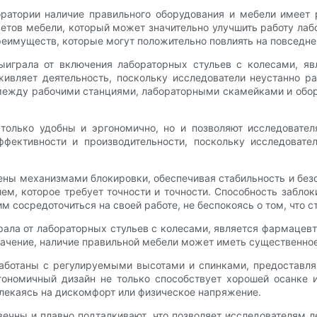
оратории наличие правильного оборудования и мебели имеет
тов мебели, который может значительно улучшить работу лабо
еимуществ, которые могут положительно повлиять на повседне
играла от включения лабораторных стульев с колесами, яв
живляет деятельность, поскольку исследователи неустанно ра
ежду рабочими станциями, лабораторными скамейками и обору
только удобны и эргономично, но и позволяют исследовате
фективности и производительности, поскольку исследоват
щены механизмами блокировки, обеспечивая стабильность и без
м, которое требует точности и точности. Способность забло
м сосредоточиться на своей работе, не беспокоясь о том, что 
ла от лабораторных стульев с колесами, является фармацевти
начение, наличие правильной мебели может иметь существенное
работаны с регулируемыми высотами и спинками, предоставл
ргономичный дизайн не только способствует хорошей осанке 
влекаясь на дискомфорт или физическое напряжение.
вечны и плавно подталкивают, что позволяет исследователям 