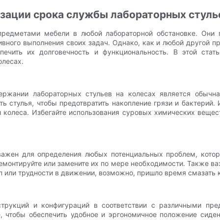
зации срока службы лабораторных стулье
редметами мебели в любой лабораторной обстановке. Они 
ного выполнения своих задач. Однако, как и любой другой пр
спечить их долговечность и функциональность. В этой ста
олесах.
ржании лабораторных стульев на колесах является обычна
ь стулья, чтобы предотвратить накопление грязи и бактерий.
и колеса. Избегайте использования суровых химических вещес
важен для определения любых потенциальных проблем, котор
емонтируйте или замените их по мере необходимости. Также в
п или трудности в движении, возможно, пришло время смазать к
трукций и конфигураций в соответствии с различными пред
е, чтобы обеспечить удобное и эргономичное положение сиде