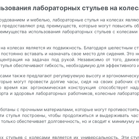
ьзования лабораторных стульев на колес
орудованием и мебелью, лабораторные стулья на колесах явля
 и предоставляют ряд преимуществ, которые могут повысить о
реимущества использования лабораторных стульев с колесами 
на колесах является их подвижность. Благодаря шелестным ст
постоянно вставать и назначать свое место для сидения. Это 
онцентрация на задачах под рукой. Независимо от того, дви
тулья обеспечивают гибкость, необходимую для эффективного 
лесами также предлагают регулируемую высоту и эргономическ
торые могут провести долгие часы, сидя на своих рабочих с
о время как эргономическая конструкция способствует на
орта и здоровья лабораторных работников, колесные лаборатор
работаны с прочными материалами, которые могут противостоя
эти стулья построены, чтобы продолжиться и выдерживать ча
е только обеспечивает долговечность, но и сводит к минимуму
 стульев с колесами является их универсальность. Эти стул