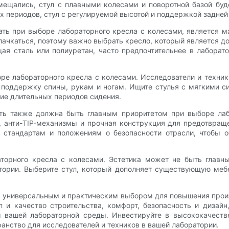
мещались, стул с плавными колесами и поворотной базой бу
х периодов, стул с регулируемой высотой и поддержкой задней
ь при выборе лабораторного кресла с колесами, является ма
ачкаться, поэтому важно выбрать кресло, который является до
я сталь или полиуретан, часто предпочтительнее в лаборато
 лабораторного кресла с колесами. Исследователи и техники 
 поддержку спины, рукам и ногам. Ищите стулья с мягкими 
ие длительных периодов сидения.
сть также должна быть главным приоритетом при выборе лаб
 анти-TIP-механизмы и прочная конструкция для предотвраще
л стандартам и положениям о безопасности отрасли, чтобы 
торного кресла с колесами. Эстетика может не быть главн
ории. Выберите стул, который дополняет существующую мебе
я универсальным и практическим выбором для повышения прои
л и качество строительства, комфорт, безопасность и дизай
 вашей лабораторной среды. Инвестируйте в высококачеств
анство для исследователей и техников в вашей лаборатории.