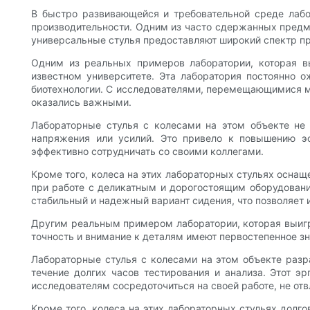
В быстро развивающейся и требовательной среде лаб
производительности. Одним из часто сдержанных предме
универсальные стулья предоставляют широкий спектр пр
Одним из реальных примеров лаборатории, которая вы
известном университете. Эта лаборатория постоянно о
биотехнологии. С исследователями, перемещающимися м
оказались важными.
Лабораторные стулья с колесами на этом объекте не 
напряжения или усилий. Это привело к повышению эф
эффективно сотрудничать со своими коллегами.
Кроме того, колеса на этих лабораторных стульях осна
при работе с деликатным и дорогостоящим оборудование
стабильный и надежный вариант сидения, что позволяет и
Другим реальным примером лаборатории, которая выигра
точность и внимание к деталям имеют первостепенное з
Лабораторные стулья с колесами на этом объекте раз
течение долгих часов тестирования и анализа. Этот э
исследователям сосредоточиться на своей работе, не от
Кроме того, колеса на этих лабораторных стульях долго