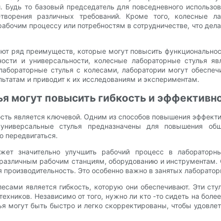
 Будь то базовый председатель для повседневного использов
етворения различных требований. Кроме того, колесные 
абочим процессу или потребностям в сотрудничестве, что дел
ают ряд преимуществ, которые могут повысить функционально
ности и универсальности, колесные лабораторные стулья я
лабораторные стулья с колесами, лаборатории могут обеспечи
ультатам и приводит к их исследованиям и экспериментам.
я могут повысить гибкость и эффективн
ть является ключевой. Одним из способов повышения эффектив
универсальные стулья предназначены для повышения общ
о передвигаться.
жет значительно улучшить рабочий процесс в лабораторн
к различным рабочим станциям, оборудованию и инструментам.
 производительность. Это особенно важно в занятых лаборатор
сами является гибкость, которую они обеспечивают. Эти ст
ехников. Независимо от того, нужно ли кто -то сидеть на боле
я могут быть быстро и легко скорректированы, чтобы удовлет