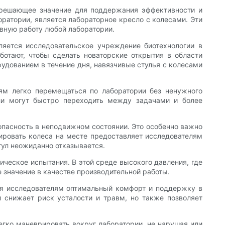
 решающее значение для поддержания эффективности и
ратории, является лабораторное кресло с колесами. Эти
вную работу любой лаборатории.
ляется исследовательское учреждение биотехнологии в
ботают, чтобы сделать новаторские открытия в области
дованием в течение дня, навязчивые стулья с колесами
лям легко перемещаться по лаборатории без ненужного
ели могут быстро переходить между задачами и более
опасность в неподвижном состоянии. Это особенно важно
кировать колеса на месте предоставляет исследователям
стул неожиданно отказывается.
ческое испытания. В этой среде высокого давления, где
 значение в качестве производительной работы.
яя исследователям оптимальный комфорт и поддержку в
и снижает риск усталости и травм, но также позволяет
легко маневрировать вокруг лаборатории, не нарушая или