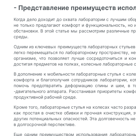
- Представление преимуществ испол
Когда дело доходит до охвата лаборатории с лучшим об
не только предлагают комфорт и функциональность, но
обстановки. В этой статье мы рассмотрим различные п
среды.
Одним из ключевых преимуществ лабораторных стульев 
легко перемещаться по лабораторному пространству, не 
организме, что позволяет лучше сосредоточиться и к
достигая предметов на полках, колесные лабораторные с
В дополнение к мобильности лабораторные стулья с ко
комфорта и благополучия сотрудников лаборатории, ко
помочь предотвратить деформацию спины и шеи, в т
-двигательного аппарата. Расстанивая приоритеты комф
продуктивной рабочей среде.
Кроме того, лабораторные стулья на колесах часто раз
как простая в очистке обивки и прочная конструкция, 
других потенциальных опасностей. Эта долговечность н
в долгосрочной перспективе.
Еще одним преимуществом использования лабораторных