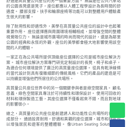
舒適是高質量公共座位的另一個重要方面。 無論是在公共汽車站
的公園長凳還是凳子，座位都應以人體工程學設計為長時間的舒
適度。 腰部支撐，扶手和輪廓座椅等功能可以對整體用戶體驗產
生很大的影響。
除了耐用性和舒適性外，美學在高質量公共座位的設計中也起著
重要作用。 座位選擇應與周圍環境相輔相成，並增強空間的整體
視覺吸引力。 無論是城市廣場的時尚而現代的設計，還是為鄰里
公園的經典和永恆的外觀，座位的美學都會極大地影響使用該空
間的人的體驗。
一家正在為公共場所提供頂級座位選擇的公司是城市座位解決方
案。 城市座位解決方案專門研究定制設計的長凳，椅子和桌子，
為適合任何環境提供了廣泛的高質量座位選擇。 從具有乾淨線條
的當代設計到具有復雜細節的傳統風格，它們的產品的建造是可
以持續並增強他們所居住的公共場所。
高質量公共座位世界中的另一個關鍵參與者是綠空間家具。 顧名
思義，綠色空間家具專注於可持續性和環保設計。 使用可回收的
材料和環保製造工藝，其座位選擇不僅看起來不錯，而且對地球
的影響很小。
總之，高質量的公共座位是創建誘人和功能性公共場所的重要組
成部分。 通過投資耐用，舒適和美觀的座位選擇，城市和社區可
以增強居民和遊客的整體體驗。 像Urban Seating Solutions和