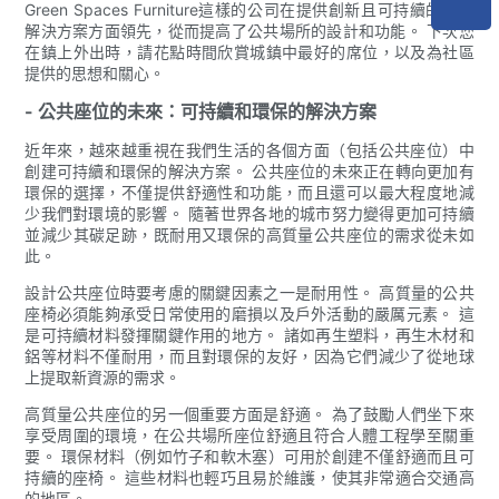
Green Spaces Furniture這樣的公司在提供創新且可持續的座椅
解決方案方面領先，從而提高了公共場所的設計和功能。 下次您
在鎮上外出時，請花點時間欣賞城鎮中最好的席位，以及為社區
提供的思想和關心。
- 公共座位的未來：可持續和環保的解決方案
近年來，越來越重視在我們生活的各個方面（包括公共座位）中
創建可持續和環保的解決方案。 公共座位的未來正在轉向更加有
環保的選擇，不僅提供舒適性和功能，而且還可以最大程度地減
少我們對環境的影響。 隨著世界各地的城市努力變得更加可持續
並減少其碳足跡，既耐用又環保的高質量公共座位的需求從未如
此。
設計公共座位時要考慮的關鍵因素之一是耐用性。 高質量的公共
座椅必須能夠承受日常使用的磨損以及戶外活動的嚴厲元素。 這
是可持續材料發揮關鍵作用的地方。 諸如再生塑料，再生木材和
鋁等材料不僅耐用，而且對環保的友好，因為它們減少了從地球
上提取新資源的需求。
高質量公共座位的另一個重要方面是舒適。 為了鼓勵人們坐下來
享受周圍的環境，在公共場所座位舒適且符合人體工程學至關重
要。 環保材料（例如竹子和軟木塞）可用於創建不僅舒適而且可
持續的座椅。 這些材料也輕巧且易於維護，使其非常適合交通高
的地區。