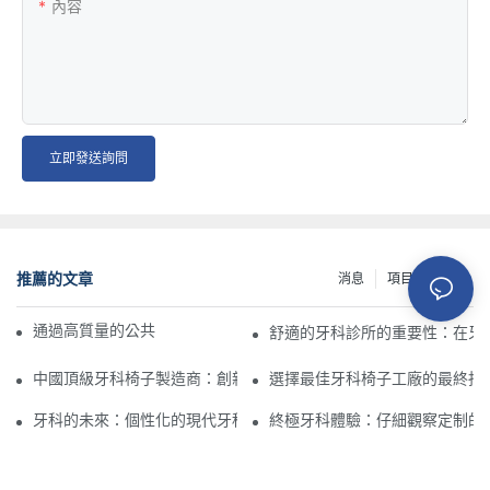
內容
立即發送詢問
推薦的文章
消息
項目
資源
通過高質量的公共座位來提升您的空間
舒適的牙科診所的重要性：在牙
中國頂級牙科椅子製造商：創新和質量
選擇最佳牙科椅子工廠的最終指
牙科的未來：個性化的現代牙科椅
終極牙科體驗：仔細觀察定制的