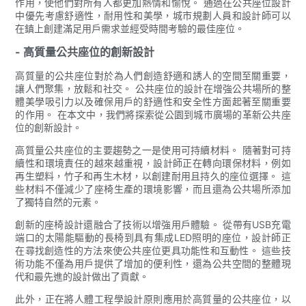
作用，使他們對所有人都更加熱情和愉悅。 通過在公共座位設計
中優先考慮舒適性，耐用性和美學，城市規劃​​人員和設計師可以
在鎮上創建滿足用戶需求並經受時間考驗的最佳座位。
- 高質量公共座位的創新設計
高質量的公共座位對於為人們創造舒適和誘人的空間至關重要，
讓人們聚集，放鬆和社交。 公共座位的設計在增強公共場所的整
體美學吸引力以及確保用戶的舒適性和安全性方面起著至關重要
的作用。 在本文中，我們將探索從公園到城市廣場的革新公共座
位的創新設計。
高質量公共座位的主要趨勢之一是使用可持續材料。 隨著對可持
續性和環境責任的越來越重視，設計師正在轉向環保材料，例如
再生塑料，竹子和再生木材，以創建耐用且持久的座位選擇。 這
些材料不僅減少了座椅生產的環境影響，而且還為公共場所添加
了獨特自然的元素。
創新的座椅設計還融合了技術以增強用戶體驗。 從帶有USB充電
端口的太陽能驅動的長椅到具有集成LED照明的座位，設計師正
在尋找創造性的方法來使公共座位更具功能性和互動性。 這些技
術功能不僅為用戶提供了增加的便利性，還為公共空間的整體現
代和最先進的設計做出了貢獻。
此外，正在將人體工程學設計原則應用於高質量的公共座位，以