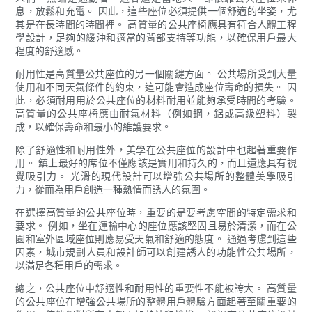
息，放鬆和充電。 因此，這些座位必須提供一個舒適的坐姿，尤
其是在長時間的時間裡。 高質量的公共座椅應具有符合人體工程
學設計，足夠的緩沖和適當的背部支持等功能，以確保用戶最大
程度的舒適感。
耐用性是高質量公共座位的另一個關鍵方面。 公共場所受到大量
使用和不同天氣條件的約束，這可能會造成座位壽命的損失。 因
此，必須耐用用於公共座位的材料耐用並能夠承受時間的考驗。
高質量的公共座椅應由耐氣材料（例如鋼，鋁或高級塑料）製
成，以確保壽命和最小的維護要求。
除了舒適性和耐用性外，美學在公共座位的設計中也起著重要作
用。 鎮上最好的席位不僅應該是實用和持久的，而且還應具有視
覺吸引力。 光滑的現代設計可以增強公共場所的整體美學吸引
力，從而為用戶創造一種熱情而誘人的氛圍。
在選擇高質量的公共座位時，重要的是要考慮空間的特定需求和
要求。 例如，坐在運輸中心的座位應該堅固且易於清潔，而在公
園和室外區域座位則應易受天氣和舒適的態度。 通過考慮到這些
因素，城市規劃​​人員和設計師可以創建誘人的功能性公共場所，
以滿足各種用戶的需求。
總之，公共座位中舒適性和耐用性的重要性不能被誇大。 高質量
的公共座位在增強公共場所的整體用戶體驗方面起著至關重要的