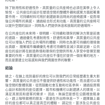
除了耐用性和舒適性外，高質量的公共座椅也必須在美學上令人
愉悅。 公共座位的設計在塑造空間的整體外觀和感覺方面起著重
要作用。 可持續材料可用於創建創新且時尚的座椅選擇，從而增
強公共場所的美感。 通過結合形式和功能，高質量的公共座椅可
以提升空間的設計，同時為人們提供休息和放鬆的舒適場所。
在公共座位的未來時，很明顯，可持續和環保的解決方案是前進
的道路。 通過優先考慮耐用性，舒適性和美學，高質量的公共座
位可以增強人們在公共場所的體驗，同時也為更可持續的環境做
出貢獻。 隨著城市繼續優先考慮可持續性並減少其碳足跡，公共
座位的設計將在創造熱情和環保的空間供所有人享受中發揮至關
重要的作用。 高質量的公共座位不僅在於提供一個坐著的地方，
而且是要建立社區感和與我們周圍世界的聯繫。
結論
總之，在鎮上找到最好的席位可以對我們的日常經歷產生重大影
響。 高質量的公共座位不僅提供舒適性和功能性，而且還可以增
強空間的整體氛圍，從而鼓勵社會互動和社區參與。 通過投資精
心設計和耐用的座位選擇，城市和機構可以創建誘人的環境，以
滿足其居民和遊客的需求。 因此，無論您是想在公園裡放鬆身
心，趕上咖啡館裡的朋友，還是在外出時休息一下，選擇鎮上最
好的座位都可以真正提高您的體驗。 請記住，當涉及公共座位