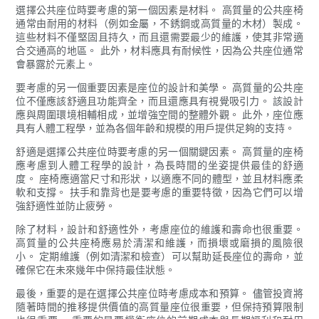
選擇公共座位時要考慮的第一個因素是材料。 高質量的公共座椅
通常由耐用的材料（例如金屬，不銹鋼或高質量的木材）製成。
這些材料不僅堅固且持久，而且還需要最少的維護，使其非常適
合交通高的地區。 此外，材料應具有耐候性，因為公共座位通常
會暴露於元素上。
要考慮的另一個重要因素是座位的設計和美學。 高質量的公共座
位不僅應該舒適且功能齊全，而且還應具有視覺吸引力。 該設計
應與周圍環境相輔相成，並增強空間的整體外觀。 此外，座位應
具有人體工程學，並為各個年齡和規模的用戶提供足夠的支持。
舒適是選擇公共座位時要考慮的另一個關鍵因素。 高質量的座椅
應考慮到人體工程學的設計，為長時間的坐姿提供最佳的舒適
度。 座椅應適當尺寸和形狀，以適應不同的體型，並且材料應柔
軟和支撐。 扶手和靠背也是要考慮的重要特徵，因為它們可以增
強舒適性並防止疲勞。
除了材料，設計和舒適性外，考慮座位的維護和壽命也很重要。
高質量的公共座椅應易於清潔和維護，而損壞或磨損的風險很
小。 定期維護（例如清潔和檢查）可以幫助延長座位的壽命，並
確保它在未來幾年中保持最佳狀態。
最後，重要的是在選擇公共座位時考慮成本和預算。 儘管投資將
隨著時間的推移提供價值的高質量座位很重要，但保持預算限制