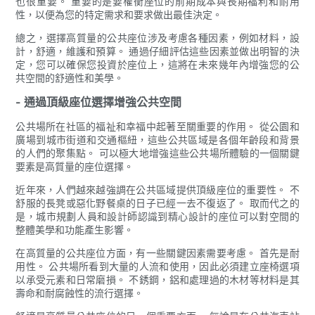
也很重要。 重要的是要權衡座位的前期成本與長期福利和耐用
性，以便為您的特定需求和要求做出最佳決定。
總之，選擇高質量的公共座位涉及考慮各種因素，例如材料，設
計，舒適，維護和預算。 通過仔細評估這些因素並做出明智的決
定，您可以確保您投資於座位上，這將在未來幾年內增強您的公
共空間的舒適性和美學。
- 通過頂級座位選擇增強公共空間
公共場所在社區的福祉和幸福中起著至關重要的作用。 從公園和
廣場到城市街道和交通樞紐，這些公共區域是各個年齡段和背景
的人們的聚集點。 可以極大地增強這些公共場所體驗的一個關鍵
要素是高質量的座位選擇。
近年來，人們越來越強調在公共區域提供頂級座位的重要性。 不
舒服的長凳或惡化野餐桌的日子已經一去不復返了。 取而代之的
是，城市規劃​​人員和設計師認識到精心設計的座位可以對空間的
整體美學和功能產生影響。
在高質量的公共座位方面，有一些關鍵因素需要考慮。 首先是耐
用性。 公共場所看到大量的人流和使用，因此必須建立座椅選項
以承受元素和日常磨損。 不銹鋼，鋁和處理過的木材等材料是其
壽命和耐腐蝕性的流行選擇。